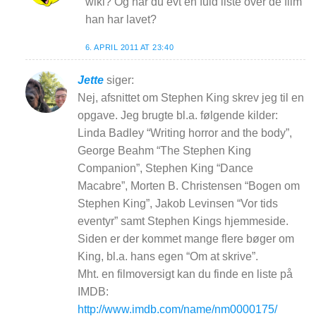
wiki? Og har du evt en fuld liste over de film
han har lavet?
6. APRIL 2011 AT 23:40
Jette
siger:
Nej, afsnittet om Stephen King skrev jeg til en
opgave. Jeg brugte bl.a. følgende kilder:
Linda Badley “Writing horror and the body”,
George Beahm “The Stephen King
Companion”, Stephen King “Dance
Macabre”, Morten B. Christensen “Bogen om
Stephen King”, Jakob Levinsen “Vor tids
eventyr” samt Stephen Kings hjemmeside.
Siden er der kommet mange flere bøger om
King, bl.a. hans egen “Om at skrive”.
Mht. en filmoversigt kan du finde en liste på
IMDB:
http://www.imdb.com/name/nm0000175/