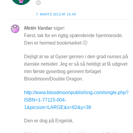
🙂
7. MARTS 2012 AT 15:49
Metin Vardar
siger:
Først, tak for en rigtig spændende hjemmeside.
Den er hermed bookmarket 🙂
Dejligt at se at Gyser genren i den grad nurses på
danske netsider. Jeg er så så heldigt at få udgivet
min første gyserbog gennem forlaget
Bloodmoon/Double Dragon.
http://www.bloodmoonpublishing.com/single.php?
ISBN=1-77115-004-
1&picsize=LARGE&x=62&y=38
Den er dog på Engelsk.