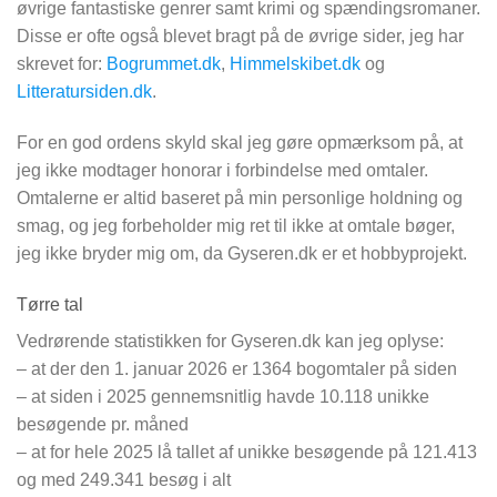
øvrige fantastiske genrer samt krimi og spændingsromaner.
Disse er ofte også blevet bragt på de øvrige sider, jeg har
skrevet for:
Bogrummet.dk
,
Himmelskibet.dk
og
Litteratursiden.dk
.
For en god ordens skyld skal jeg gøre opmærksom på, at
jeg ikke modtager honorar i forbindelse med omtaler.
Omtalerne er altid baseret på min personlige holdning og
smag, og jeg forbeholder mig ret til ikke at omtale bøger,
jeg ikke bryder mig om, da Gyseren.dk er et hobbyprojekt.
Tørre tal
Vedrørende statistikken for Gyseren.dk kan jeg oplyse:
– at der den 1. januar 2026 er 1364 bogomtaler på siden
– at siden i 2025 gennemsnitlig havde 10.118 unikke
besøgende pr. måned
– at for hele 2025 lå tallet af unikke besøgende på 121.413
og med 249.341 besøg i alt