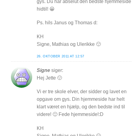
gys. Du har abselut den bedste hjemmeside
hidtil! 😀
Ps. hils Janus og Thomas d:
KH
Signe, Mathias og Ulerikke 🙂
26. OKTOBER 2011 AT 12:57
Signe
siger:
Hej Jette 🙂
Vi er tre skole elver, der sidder og lavet en
opgave om gys. Din hjemmeside har helt
klart været en hjælp, og den bedste ind til
videre! 🙂 Fede hjemmeside!:D
KH
Signe, Mathias og Ulerikke 🙂