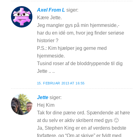
Axel From L
siger:
Kære Jette.
Jeg mangler gys på min hjemmeside,-
har du en idé om, hvor jeg finder seriøse
historier ?
P.S.: Kim hjælper jeg gerne med
hjemmeside.
Tusind roser af de bloddryppende til dig
Jette .. ..
15. FEBRUAR 2013 AT 16:55
Jette
siger:
Hej Kim
Tak for dine pæne ord. Spændende at høre
at du selv er aktiv skribent med gys 🙂
Ja, Stephen King er en af verdens bedste
forfattere, og “Om at skrive” er fyldt med