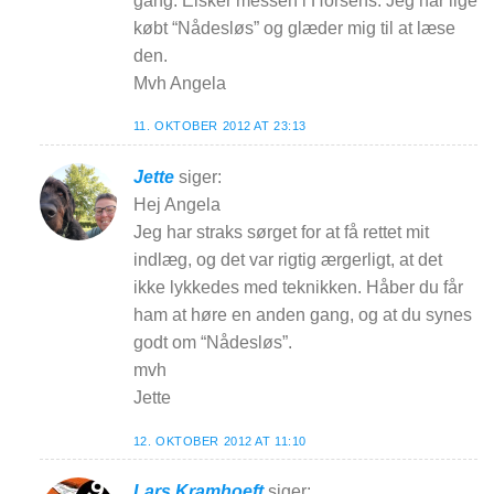
gang. Elsker messen i Horsens. Jeg har lige
købt “Nådesløs” og glæder mig til at læse
den.
Mvh Angela
11. OKTOBER 2012 AT 23:13
Jette
siger:
Hej Angela
Jeg har straks sørget for at få rettet mit
indlæg, og det var rigtig ærgerligt, at det
ikke lykkedes med teknikken. Håber du får
ham at høre en anden gang, og at du synes
godt om “Nådesløs”.
mvh
Jette
12. OKTOBER 2012 AT 11:10
Lars Kramhoeft
siger: