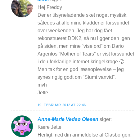
Hej Freddy
Der er tilsyneladende sket noget mystisk,
således at alle mine kladder er forsvundet
over weekenden. Jeg har dog fået
rekonstrueret DDK2, så nu ligger den igen
på siden, men mine “vise ord” om Dario
Argentos “Mother of Tears” er vist forsvundet
i de uforklarlige internet-kringelkroge 🙂
Men tak for en god læseoplevelse – jeg
synes rigtig godt om “Stumt vanvid”.
mvh
Jette
19. FEBRUAR 2012 AT 22:46
Anne-Marie Vedsø Olesen
siger:
Kære Jette
Herligt med din anmeldelse af Glasborgen,