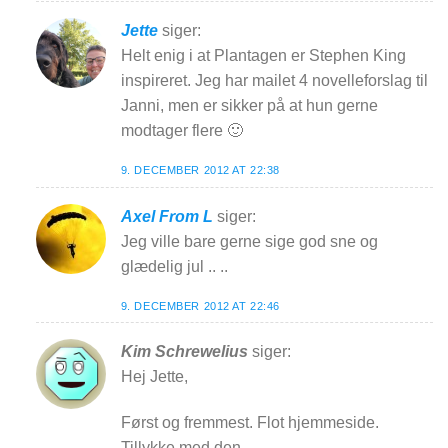
Jette
siger:
Helt enig i at Plantagen er Stephen King
inspireret. Jeg har mailet 4 novelleforslag til
Janni, men er sikker på at hun gerne
modtager flere 🙂
9. DECEMBER 2012 AT 22:38
Axel From L
siger:
Jeg ville bare gerne sige god sne og
glædelig jul .. ..
9. DECEMBER 2012 AT 22:46
Kim Schrewelius
siger:
Hej Jette,
Først og fremmest. Flot hjemmeside.
Tillykke med den.