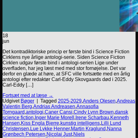
18
jun
Det kontradiktoriske princip er første bind i Science Fiction
Cirklens nye årlige antologi-serie. Siden Science Fiction
Cirklen udgav første bind i antologi-serien Lige under
overfladen, har jeg læst med med stor fornøjelse. Det var
derfor en glæde at høre, at SFC ville fortsætte med en årlig
antologi efter redaktør Carl-Eddy Skovgaards død i 2025.
Carl-Eddy […]
Fortsæt med at læse
→
Udgivet
Bøger
|
Tagged
2025-2029
,
Anders Olesen
,
Andreas
Valentin Berg
,
Andrias Andreasen
,
Annasofia
Torngaard
,
antologi
,
Caner Cansi
,
Cindy Lynn Brown
,
dansk
science fiction
,
Inger Marie Morell
,
Irene Scharbau
,
Kenneth
Hansen
,
Kiss Engla Bjerre
,
kunstig intelligens
,
Lilli Lund
Christensen
,
Lue Lykke Henner
,
Martin Kraglund
,
Nanna
Grønbech Petersen
,
Nicolai Just
,
Niels