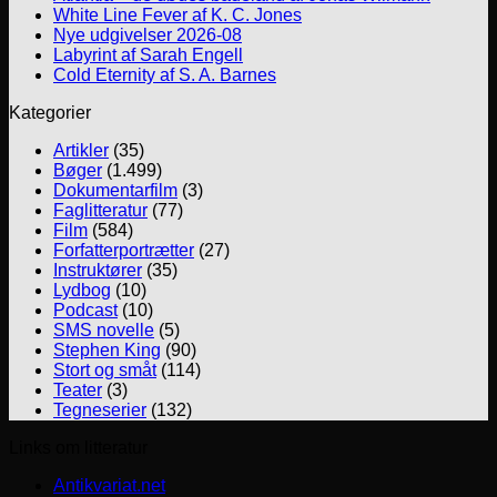
White Line Fever af K. C. Jones
Nye udgivelser 2026-08
Labyrint af Sarah Engell
Cold Eternity af S. A. Barnes
Kategorier
Artikler
(35)
Bøger
(1.499)
Dokumentarfilm
(3)
Faglitteratur
(77)
Film
(584)
Forfatterportrætter
(27)
Instruktører
(35)
Lydbog
(10)
Podcast
(10)
SMS novelle
(5)
Stephen King
(90)
Stort og småt
(114)
Teater
(3)
Tegneserier
(132)
Links om litteratur
Antikvariat.net