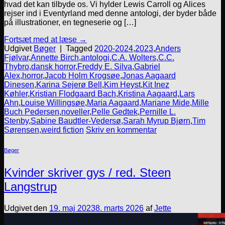
hvad det kan tilbyde os. Vi hylder Lewis Carroll og Alices
rejser ind i Eventyrland med denne antologi, der byder både
på illustrationer, en tegneserie og […]
Fortsæt med at læse
→
Udgivet
Bøger
|
Tagged
2020-2024
,
2023
,
Anders
Fjølvar
,
Annette Birch
,
antologi
,
C.A. Wolters
,
C.C.
Thybro
,
dansk horror
,
Freddy E. Silva
,
Gabriel
Alex
,
horror
,
Jacob Holm Krogsøe
,
Jonas Aagaard
Dinesen
,
Karina Sejerø Bell
,
Kim Heyst
,
Kit Inez
Køhler
,
Kristian Flodgaard Bach
,
Kristina Aagaard
,
Lars
Ahn
,
Louise Willingsøe
,
Maria Aagaard
,
Mariane Mide
,
Mille
Buch Pedersen
,
noveller
,
Pelle Gedtek
,
Pernille L.
Stenby
,
Sabine Baudtler-Vedersø
,
Sarah Myrup Bjørn
,
Tim
Sørensen
,
weird fiction
Skriv en kommentar
Bøger
Kvinder skriver gys / red. Steen
Langstrup
Udgivet den
19. maj 2023
8. marts 2026
af
Jette