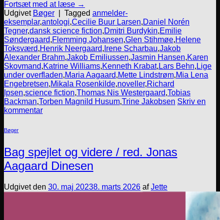
Fortsæt med at læse
→
Udgivet
Bøger
|
Tagged
anmelder-
eksemplar
,
antologi
,
Cecilie Buur Larsen
,
Daniel Norén
Tegner
,
dansk science fiction
,
Dmitri Burdykin
,
Emilie
Søndergaard
,
Flemming Johansen
,
Glen Stihmøe
,
Helene
Toksværd
,
Henrik Neergaard
,
Irene Scharbau
,
Jakob
Alexander Brahm
,
Jakob Emiliussen
,
Jasmin Hansen
,
Karen
Skovmand
,
Katrine Williams
,
Kenneth Krabat
,
Lars Behn
,
Lige
under overfladen
,
Maria Aagaard
,
Mette Lindstrøm
,
Mia Lena
Engebretsen
,
Mikala Rosenkilde
,
noveller
,
Richard
Ipsen
,
science fiction
,
Thomas Nis Westergaard
,
Tobias
Backman
,
Torben Magnild Husum
,
Trine Jakobsen
Skriv en
kommentar
Bøger
Bag spejlet og videre / red. Jonas
Aagaard Dinesen
Udgivet den
30. maj 2023
8. marts 2026
af
Jette