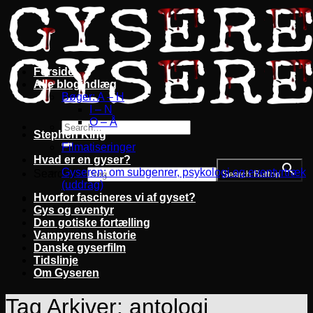
Fortsæt
til
indhold
Forside
Alle blogindlæg
Bøger: A – H
I – N
O – Å
Stephen King
Filmatiseringer
Hvad er en gyser?
Gyseren: om subgenrer, psykologi og eventyrtræk
Search for:
Search Button
(uddrag)
Hvorfor fascineres vi af gyset?
Gys og eventyr
Den gotiske fortælling
Vampyrens historie
Danske gyserfilm
Tidslinje
Om Gyseren
Tag Arkiver:
antologi