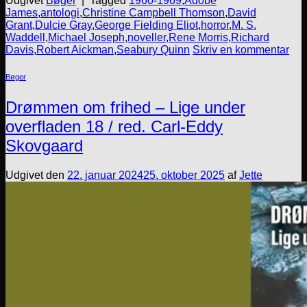
Udgivet
Bøger
|
Tagged
1960-1969
,
Adobe
James
,
antologi
,
Christine Campbell Thomson
,
David
Grant
,
Dulcie Gray
,
George Fielding Eliot
,
horror
,
M. S.
Waddell
,
Michael Joseph
,
noveller
,
Rene Morris
,
Richard
Davis
,
Robert Aickman
,
Seabury Quinn
Skriv en kommentar
Bøger
Drømmen om frihed – Lige under
overfladen 18 / red. Carl-Eddy
Skovgaard
Udgivet den
22. januar 2024
25. oktober 2025
af
Jette