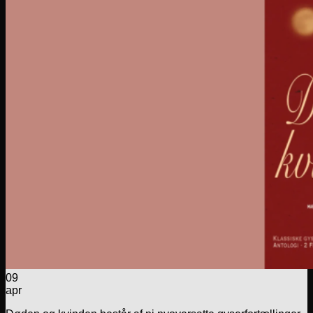
09
apr