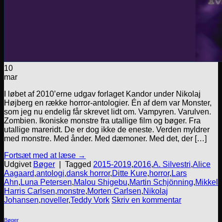
10
mar
I løbet af 2010’erne udgav forlaget Kandor under Nikolaj
Højberg en række horror-antologier. Én af dem var Monster,
som jeg nu endelig får skrevet lidt om. Vampyren. Varulven.
Zombien. Ikoniske monstre fra utallige film og bøger. Fra
utallige mareridt. De er dog ikke de eneste. Verden myldrer
med monstre. Med ånder. Med dæmoner. Med det, der […]
Fortsæt med at læse
→
Udgivet
Bøger
|
Tagged
2015-2019
,
2016
,
A. Silvestri
,
Alice
Aagaard
,
antologi
,
dansk horror
,
Ditte Kure
,
horror
,
Lars
Ahn
,
Luna Petersen
,
Malou Shigebu
,
Martin Schjönning
,
Mikkel
Harris Carlsen
,
monstre
,
Morten Carlsen
,
Nikolaj
Johansen
,
noveller
,
Teddy Vork
Skriv en kommentar
Bøger