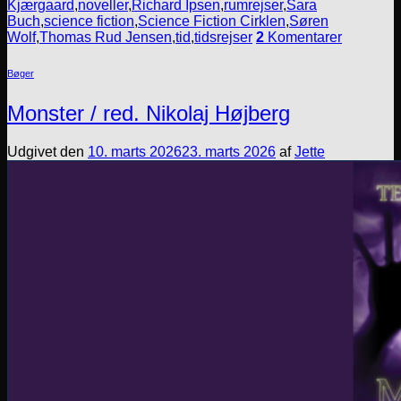
Kjærgaard
,
noveller
,
Richard Ipsen
,
rumrejser
,
Sara
Buch
,
science fiction
,
Science Fiction Cirklen
,
Søren
Wolf
,
Thomas Rud Jensen
,
tid
,
tidsrejser
2
Komentarer
Bøger
Monster / red. Nikolaj Højberg
Udgivet den
10. marts 2026
23. marts 2026
af
Jette