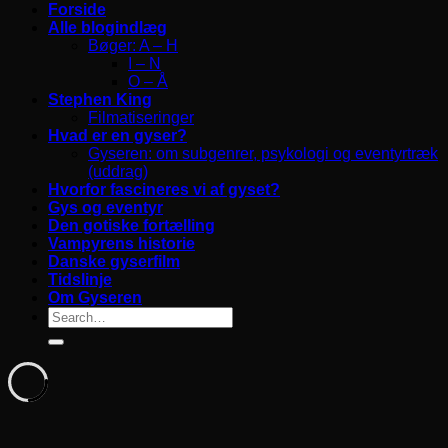
Forside
Alle blogindlæg
Bøger: A – H
I – N
O – Å
Stephen King
Filmatiseringer
Hvad er en gyser?
Gyseren: om subgenrer, psykologi og eventyrtræk
(uddrag)
Hvorfor fascineres vi af gyset?
Gys og eventyr
Den gotiske fortælling
Vampyrens historie
Danske gyserfilm
Tidslinje
Om Gyseren