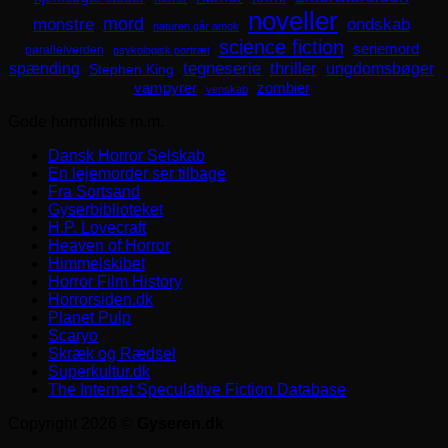
noveller
mord
monstre
ondskab
naturen går amok
science fiction
seriemord
parallelverden
psykologisk portræt
spænding
tegneserie
thriller
ungdomsbøger
Stephen King
zombier
vampyrer
venskab
Gode horrorlinks m.m.
Dansk Horror Selskab
En lejemorder ser tilbage
Fra Sortsand
Gyserbiblioteket
H.P. Lovecraft
Heaven of Horror
Himmelskibet
Horror Film History
Horrorsiden.dk
Planet Pulp
Scaryo
Skræk og Rædsel
Superkultur.dk
The Internet Speculative Fiction Database
Copyright 2026 ©
Gyseren.dk