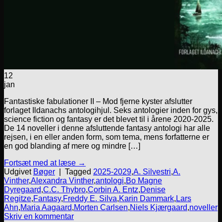
12
jan
Fantastiske fabulationer II – Mod fjerne kyster afslutter
forlaget Ildanachs antologihjul. Seks antologier inden for gys,
science fiction og fantasy er det blevet til i årene 2020-2025.
De 14 noveller i denne afsluttende fantasy antologi har alle
rejsen, i en eller anden form, som tema, mens forfatterne er
en god blanding af mere og mindre […]
Fortsæt med at læse
→
Udgivet
Bøger
|
Tagged
2025-2029
,
A. Silvestri
,
A.
Vinther
,
Alexandra Vinther
,
antologi
,
Bo Magne
Dyregaard
,
C.C. Thybro
,
Corbin A. Entz
,
Denise
Regitze
,
Fantasy
,
Freddy E. Silva
,
Karin Dammark
,
Lars
Ahn
,
Maria Aagaard
,
Morten Carlsen
,
Niels Kjærgaard
,
noveller
Skriv en kommentar