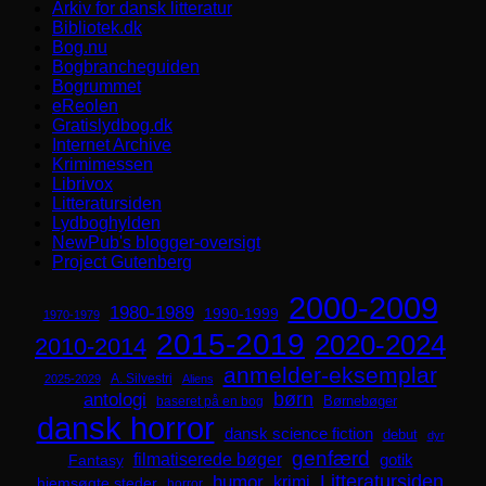
Arkiv for dansk litteratur
Bibliotek.dk
Bog.nu
Bogbrancheguiden
Bogrummet
eReolen
Gratislydbog.dk
Internet Archive
Krimimessen
Librivox
Litteratursiden
Lydboghylden
NewPub's blogger-oversigt
Project Gutenberg
2000-2009
1980-1989
1990-1999
1970-1979
2015-2019
2020-2024
2010-2014
anmelder-eksemplar
A. Silvestri
2025-2029
Aliens
børn
antologi
Børnebøger
baseret på en bog
dansk horror
dansk science fiction
debut
dyr
genfærd
filmatiserede bøger
Fantasy
gotik
Litteratursiden
humor
krimi
hjemsøgte steder
horror