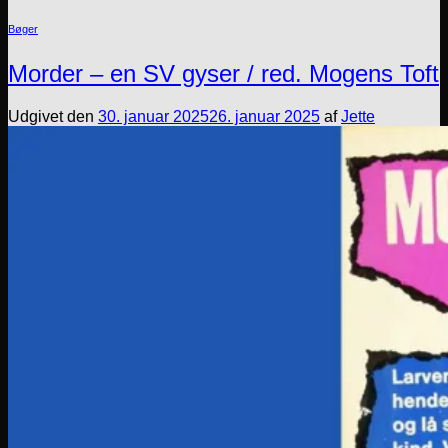
Bøger
Morder – en SV gyser / red. Mogens Toft
Udgivet den
30. januar 2025
26. januar 2025
af
Jette