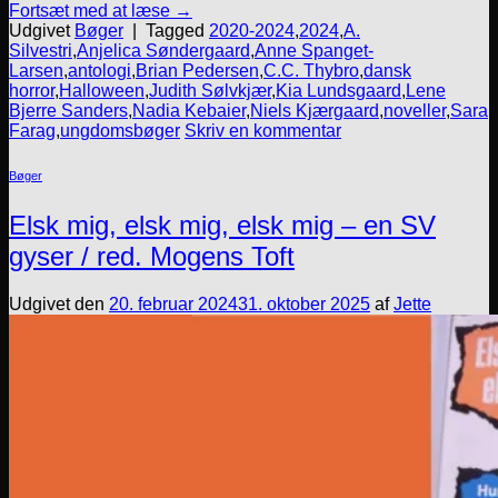
Fortsæt med at læse
→
Udgivet
Bøger
|
Tagged
2020-2024
,
2024
,
A.
Silvestri
,
Anjelica Søndergaard
,
Anne Spanget-
Larsen
,
antologi
,
Brian Pedersen
,
C.C. Thybro
,
dansk
horror
,
Halloween
,
Judith Sølvkjær
,
Kia Lundsgaard
,
Lene
Bjerre Sanders
,
Nadia Kebaier
,
Niels Kjærgaard
,
noveller
,
Sara
Farag
,
ungdomsbøger
Skriv en kommentar
Bøger
Elsk mig, elsk mig, elsk mig – en SV
gyser / red. Mogens Toft
Udgivet den
20. februar 2024
31. oktober 2025
af
Jette