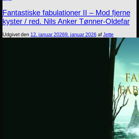
Fantastiske fabulationer II – Mod fjerne
kyster / red. Nils Anker Tønner-Oldefar
Udgivet den
12. januar 2026
9. januar 2026
af
Jette