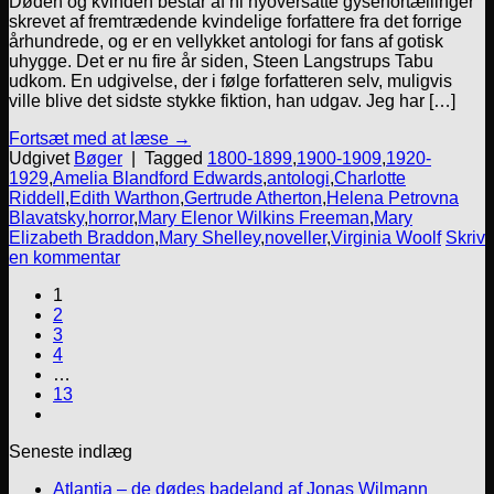
Døden og kvinden består af ni nyoversatte gyserfortællinger
skrevet af fremtrædende kvindelige forfattere fra det forrige
århundrede, og er en vellykket antologi for fans af gotisk
uhygge. Det er nu fire år siden, Steen Langstrups Tabu
udkom. En udgivelse, der i følge forfatteren selv, muligvis
ville blive det sidste stykke fiktion, han udgav. Jeg har […]
Fortsæt med at læse
→
Udgivet
Bøger
|
Tagged
1800-1899
,
1900-1909
,
1920-
1929
,
Amelia Blandford Edwards
,
antologi
,
Charlotte
Riddell
,
Edith Warthon
,
Gertrude Atherton
,
Helena Petrovna
Blavatsky
,
horror
,
Mary Elenor Wilkins Freeman
,
Mary
Elizabeth Braddon
,
Mary Shelley
,
noveller
,
Virginia Woolf
Skriv
en kommentar
1
2
3
4
…
13
Seneste indlæg
Atlantia – de dødes badeland af Jonas Wilmann