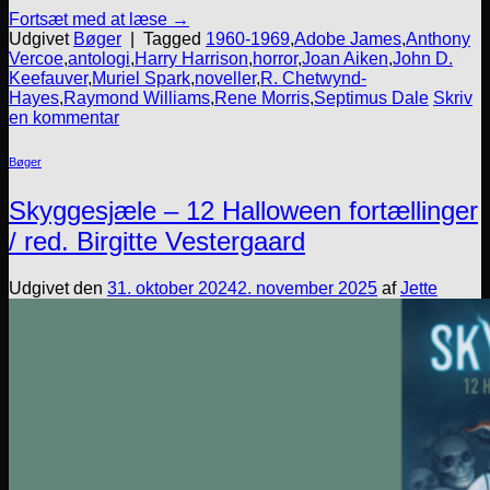
Fortsæt med at læse
→
Udgivet
Bøger
|
Tagged
1960-1969
,
Adobe James
,
Anthony
Vercoe
,
antologi
,
Harry Harrison
,
horror
,
Joan Aiken
,
John D.
Keefauver
,
Muriel Spark
,
noveller
,
R. Chetwynd-
Hayes
,
Raymond Williams
,
Rene Morris
,
Septimus Dale
Skriv
en kommentar
Bøger
Skyggesjæle – 12 Halloween fortællinger
/ red. Birgitte Vestergaard
Udgivet den
31. oktober 2024
2. november 2025
af
Jette