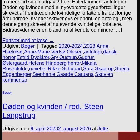
måneds tid siden udgav 2 Feet Entertainment antologien
Døden og kvinden med ni nyoversatte gyserfortællinger
skrevet af fremtrædende kvindelige forfattere fra det forrige
århundrede. Kvinder skriver gys er endnu en antologi, men
denne gang skrevet af nulevende kvindelige forfattere.
Bidragsyderne er en blanding af kendte og mindre […]
Fortsæt med at læse
→
Udgivet
Bøger
|
Tagged
2020-2024
,
2023
,
Anne
Hjælmsø
,
Anne-Marie Vedsø Olesen
,
antologi
,
dansk
horror
,
Estrid Dyekjær
,
Gry Oustrup
,
Gudrun
Østergaard
,
Helene Hindberg
,
horror
,
Mikala
Rosenkilde
,
noveller
,
Rikke Schubart
,
Sara Skaarup
,
Sheila
Eggenberger
,
Stephanie Gaarde Caruana
Skriv en
kommentar
Bøger
Døden og kvinden / red. Steen
Langstrup
Udgivet den
9. april 2023
2. august 2026
af
Jette