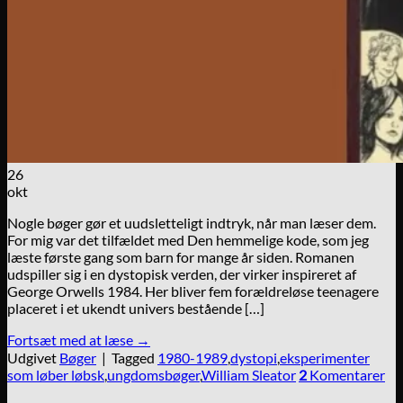
26
okt
Nogle bøger gør et uudsletteligt indtryk, når man læser dem.
For mig var det tilfældet med Den hemmelige kode, som jeg
læste første gang som barn for mange år siden. Romanen
udspiller sig i en dystopisk verden, der virker inspireret af
George Orwells 1984. Her bliver fem forældreløse teenagere
placeret i et ukendt univers bestående […]
Fortsæt med at læse
→
Udgivet
Bøger
|
Tagged
1980-1989
,
dystopi
,
eksperimenter
som løber løbsk
,
ungdomsbøger
,
William Sleator
2
Komentarer