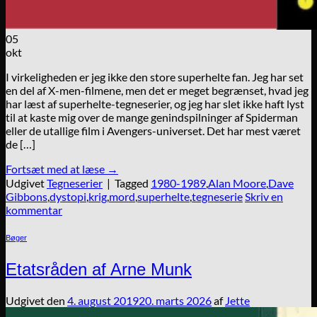
05
okt
I virkeligheden er jeg ikke den store superhelte fan. Jeg har set
en del af X-men-filmene, men det er meget begrænset, hvad jeg
har læst af superhelte-tegneserier, og jeg har slet ikke haft lyst
til at kaste mig over de mange genindspilninger af Spiderman
eller de utallige film i Avengers-universet. Det har mest været
de […]
Fortsæt med at læse
→
Udgivet
Tegneserier
|
Tagged
1980-1989
,
Alan Moore
,
Dave
Gibbons
,
dystopi
,
krig
,
mord
,
superhelte
,
tegneserie
Skriv en
kommentar
Bøger
Etatsråden af Arne Munk
Udgivet den
4. august 2019
20. marts 2026
af
Jette