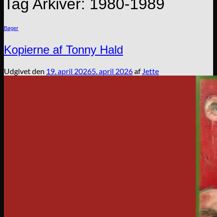
Tag Arkiver:
1980-1989
Bøger
Kopierne af Tonny Hald
Udgivet den
19. april 2026
5. april 2026
af
Jette