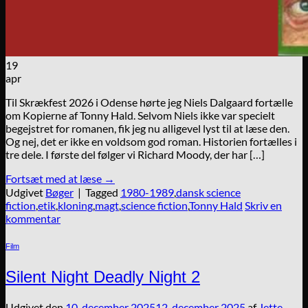
19
apr
Til Skrækfest 2026 i Odense hørte jeg Niels Dalgaard fortælle
om Kopierne af Tonny Hald. Selvom Niels ikke var specielt
begejstret for romanen, fik jeg nu alligevel lyst til at læse den.
Og nej, det er ikke en voldsom god roman. Historien fortælles i
tre dele. I første del følger vi Richard Moody, der har […]
Fortsæt med at læse
→
Udgivet
Bøger
|
Tagged
1980-1989
,
dansk science
fiction
,
etik
,
kloning
,
magt
,
science fiction
,
Tonny Hald
Skriv en
kommentar
Film
Silent Night Deadly Night 2
Udgivet den
10. december 2025
12. december 2025
af
Jette