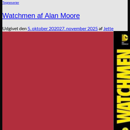
Tegneserier
Watchmen af Alan Moore
Udgivet den
5. oktober 2020
27. november 2025
af
Jette