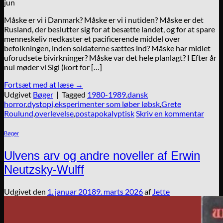
jun
Måske er vi i Danmark? Måske er vi i nutiden? Måske er det
Rusland, der beslutter sig for at besætte landet, og for at spare
menneskeliv nedkaster et pacificerende middel over
befolkningen, inden soldaterne sættes ind? Måske har midlet
uforudsete bivirkninger? Måske var det hele planlagt? I Efter år
nul møder vi Sigi (kort for […]
Fortsæt med at læse
→
Udgivet
Bøger
|
Tagged
1980-1989
,
dansk
horror
,
dystopi
,
eksperimenter som løber løbsk
,
Grete
Roulund
,
overlevelse
,
postapokalyptisk
Skriv en kommentar
Bøger
Ulvens arv og andre noveller af Erwin
Neutzsky-Wulff
Udgivet den
1. januar 2018
9. marts 2026
af
Jette