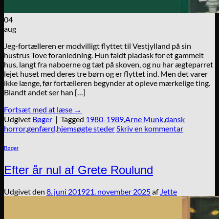
04
aug
Jeg-fortælleren er modvilligt flyttet til Vestjylland på sin
hustrus Tove foranledning. Hun faldt pladask for et gammelt
hus, langt fra naboerne og tæt på skoven, og nu har ægteparret
lejet huset med deres tre børn og er flyttet ind. Men det varer
ikke længe, før fortælleren begynder at opleve mærkelige ting.
Blandt andet ser han […]
Fortsæt med at læse
→
Udgivet
Bøger
|
Tagged
1980-1989
,
Arne Munk
,
dansk
horror
,
genfærd
,
hjemsøgte steder
Skriv en kommentar
Bøger
Efter år nul af Grete Roulund
Udgivet den
8. juni 2019
21. november 2025
af
Jette