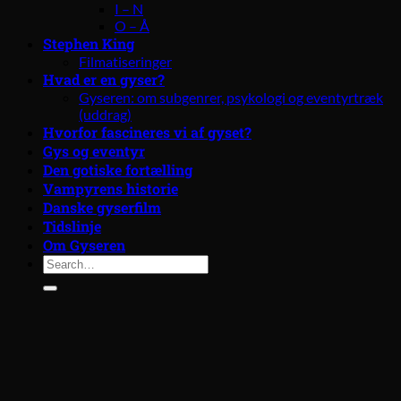
I – N
O – Å
Stephen King
Filmatiseringer
Hvad er en gyser?
Gyseren: om subgenrer, psykologi og eventyrtræk
(uddrag)
Hvorfor fascineres vi af gyset?
Gys og eventyr
Den gotiske fortælling
Vampyrens historie
Danske gyserfilm
Tidslinje
Om Gyseren