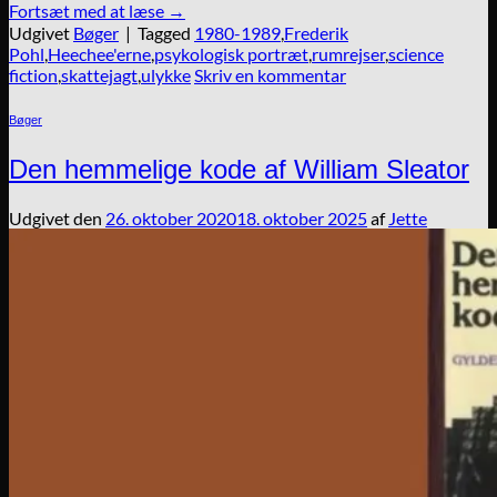
Fortsæt med at læse
→
Udgivet
Bøger
|
Tagged
1980-1989
,
Frederik
Pohl
,
Heechee'erne
,
psykologisk portræt
,
rumrejser
,
science
fiction
,
skattejagt
,
ulykke
Skriv en kommentar
Bøger
Den hemmelige kode af William Sleator
Udgivet den
26. oktober 2020
18. oktober 2025
af
Jette