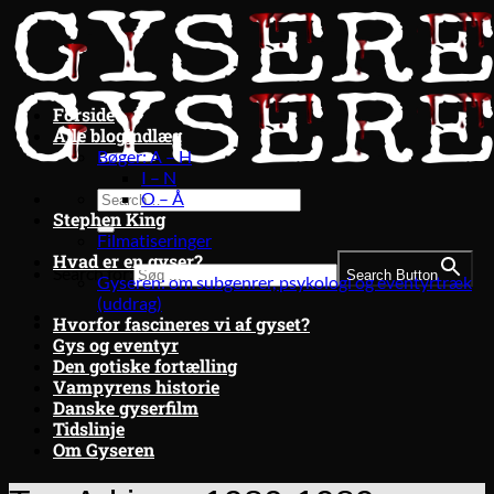
Fortsæt
til
indhold
Forside
Alle blogindlæg
Bøger: A – H
I – N
O – Å
Stephen King
Filmatiseringer
Hvad er en gyser?
Search for:
Search Button
Gyseren: om subgenrer, psykologi og eventyrtræk
(uddrag)
Hvorfor fascineres vi af gyset?
Gys og eventyr
Den gotiske fortælling
Vampyrens historie
Danske gyserfilm
Tidslinje
Om Gyseren