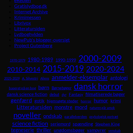
eReolen
Gratislydbog.dk
Internet Archive
Krimimessen
Librivox
Litteratursiden
Lydboghylden
NewPub's blogger-oversigt
Project Gutenberg
2000-2009
1980-1989
1990-1999
1970-1979
2015-2019
2020-2024
2010-2014
anmelder-eksemplar
antologi
A. Silvestri
2025-2029
Aliens
dansk horror
børn
Børnebøger
baseret på en bog
dansk science fiction
filmatiserede bøger
Fantasy
debut
dyr
genfærd
humor
krimi
gotik
hjemsøgte steder
horror
Litteratursiden
mord
monstre
naturen går amok
noveller
ondskab
parallelverden
psykologisk portræt
science fiction
spænding
seriemord
Stephen King
tegneserie
thriller
ungdomsbøger
vampyrer
venskab