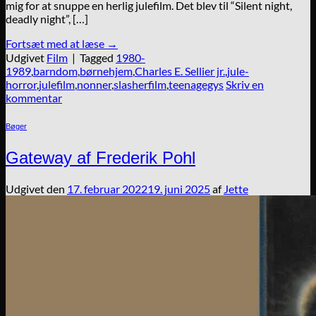
mig for at snuppe en herlig julefilm. Det blev til “Silent night,
deadly night”, […]
Fortsæt med at læse
→
Udgivet
Film
|
Tagged
1980-
1989
,
barndom
,
børnehjem
,
Charles E. Sellier jr.
,
jule-
horror
,
julefilm
,
nonner
,
slasherfilm
,
teenagegys
Skriv en
kommentar
Bøger
Gateway af Frederik Pohl
Udgivet den
17. februar 2022
19. juni 2025
af
Jette