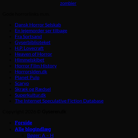
zombier
Gode horrorlinks m.m.
Dansk Horror Selskab
En lejemorder ser tilbage
Fra Sortsand
Gyserbiblioteket
H.P. Lovecraft
Heaven of Horror
Himmelskibet
Horror Film History
Horrorsiden.dk
Planet Pulp
Scaryo
Skræk og Rædsel
Superkultur.dk
The Internet Speculative Fiction Database
Copyright 2026 ©
Gyseren.dk
Forside
Alle blogindlæg
Bøger: A – H