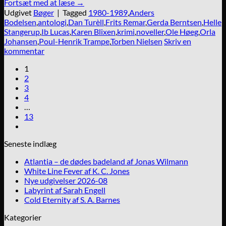
Fortsæt med at læse
→
Udgivet
Bøger
|
Tagged
1980-1989
,
Anders
Bodelsen
,
antologi
,
Dan Turèll
,
Frits Remar
,
Gerda Berntsen
,
Helle
Stangerup
,
Ib Lucas
,
Karen Blixen
,
krimi
,
noveller
,
Ole Høeg
,
Orla
Johansen
,
Poul-Henrik Trampe
,
Torben Nielsen
Skriv en
kommentar
1
2
3
4
…
13
Seneste indlæg
Atlantia – de dødes badeland af Jonas Wilmann
White Line Fever af K. C. Jones
Nye udgivelser 2026-08
Labyrint af Sarah Engell
Cold Eternity af S. A. Barnes
Kategorier