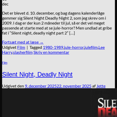
dec
Det er blevet d. 10. december, og bag dagens kalenderlåge
gemmer sig Silent Night Deadly Night 2, som jeg skrev om i
2009. I dag er der kun 2 måneder til jul, så er det vel meget
passende at starte med at se jule-horror? Men undlad at gribe
fat i “Silent night, deadly night part 2” […]
Fortsæt med at læse
→
Udgivet
Film
|
Tagged
1980-1989
,
jule-horror
,
julefilm
,
Lee
Harry
,
slasherfilm
Skriv en kommentar
Film
Silent Night, Deadly Night
Udgivet den
9. december 2025
22. november 2025
af
Jette