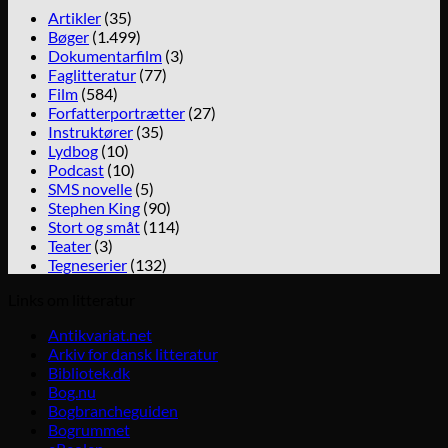
Artikler
(35)
Bøger
(1.499)
Dokumentarfilm
(3)
Faglitteratur
(77)
Film
(584)
Forfatterportrætter
(27)
Instruktører
(35)
Lydbog
(10)
Podcast
(10)
SMS novelle
(5)
Stephen King
(90)
Stort og småt
(114)
Teater
(3)
Tegneserier
(132)
Links om litteratur
Antikvariat.net
Arkiv for dansk litteratur
Bibliotek.dk
Bog.nu
Bogbrancheguiden
Bogrummet