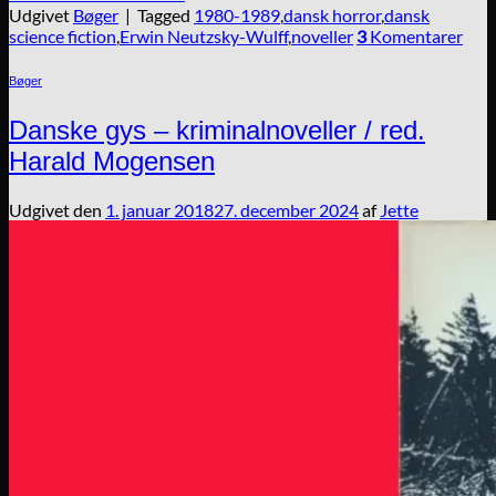
Udgivet
Bøger
|
Tagged
1980-1989
,
dansk horror
,
dansk
science fiction
,
Erwin Neutzsky-Wulff
,
noveller
3
Komentarer
Bøger
Danske gys – kriminalnoveller / red.
Harald Mogensen
Udgivet den
1. januar 2018
27. december 2024
af
Jette