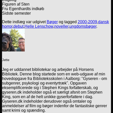
Figuren af Sten
Fru Egenthardts indkøb
Sidste semester
Dette indlæg var udgivet
Bøger
og tagged
2000-2009
,
dansk
horror
,
debut
,
Helle Lenschow
,
noveller
,
ungdomsbøger
.
Jette
Jeg er uddannet bibliotekar og arbejder på Horsens
Bibliotek. Denne blog startede som en web-udgave af min
hovedopgave fra Biblioteksskolen i Aalborg: "Gyseren - om
subgenrer, psykologi og eventyrtræk". Opgaven
eksemplificerede sig i Stephen Kings forfatterskab, og
gyseren.dk indeholder også et særligt afsnit om Stephen
King, som en af de helt unikke gyserforfattere i dag.
Gyseren.dk indeholder derudover også omtaler og
anmeldelser af film og bøger indenfor de fantastiske genrer
samt krimi og spænding.