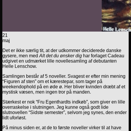
21
maj
Det er ikke særlig tit, at der udkommer deciderede danske
gysere, men med
Alt det du ønsker dig
har forlaget Cadeau
udgivet en udmærket lille novellesamling af debutanten
Helle Lenschow.
Samlingen består af 5 noveller. Svagest er efter min mening
“Figuren af sten” om et kærestepar, som tager på
weekendophold på en øde ø. Her bliver kvinden dræbt af et
mystisk væsen, men ingen tror på manden.
Stærkest er nok “Fru Egenthardts indkøb”, som giver en lille
overraskelse i slutningen. Jeg kunne også godt lide
slutnovellen “Sidste semester”, selvom jeg synes, den ender
lidt uforløst.
På minus siden er, at de to første noveller virker til at have