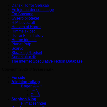
Dansk Horror Selskab
En lejemorder ser tilbage
Fra Sortsand
Gyserbiblioteket
H.P. Lovecraft
Heaven of Horror
Himmelskibet
Horror Film History
Horrorsiden.dk
Planet Pulp
Scaryo
Skræk og Rædsel
Superkultur.dk
The Internet Speculative Fiction Database
Copyright 2026 ©
Gyseren.dk
Forside
Alle blogindlæg
Bøger: A – H
I – N
O – Å
Stephen King
Filmatiseringer