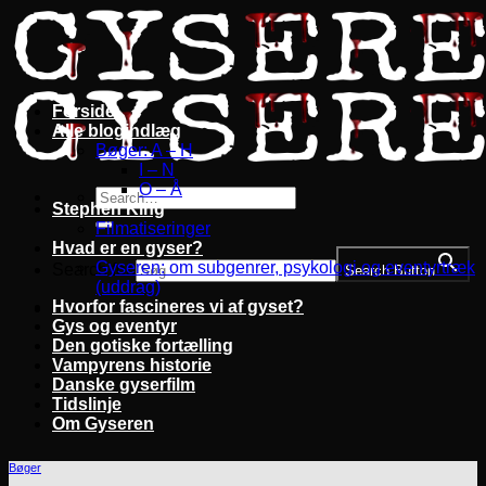
Fortsæt
til
indhold
Forside
Alle blogindlæg
Bøger: A – H
I – N
O – Å
Stephen King
Filmatiseringer
Hvad er en gyser?
Gyseren: om subgenrer, psykologi og eventyrtræk
Search for:
Search Button
(uddrag)
Hvorfor fascineres vi af gyset?
Gys og eventyr
Den gotiske fortælling
Vampyrens historie
Danske gyserfilm
Tidslinje
Om Gyseren
Bøger