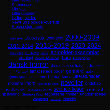
Internet Archive
Krimimessen
Librivox
Litteratursiden
Lydboghylden
NewPub's blogger-oversigt
Project Gutenberg
2000-2009
1980-1989
1990-1999
1970-1979
2015-2019
2020-2024
2010-2014
anmelder-eksemplar
A. Silvestri
2025-2029
Aliens
børn
antologi
Børnebøger
baseret på en bog
dansk horror
dansk science fiction
debut
dyr
genfærd
filmatiserede bøger
Fantasy
gotik
Litteratursiden
humor
krimi
hjemsøgte steder
horror
noveller
mord
monstre
ondskab
naturen går amok
science fiction
seriemord
parallelverden
psykologisk portræt
spænding
tegneserie
thriller
ungdomsbøger
Stephen King
zombier
vampyrer
venskab
Gode horrorlinks m.m.