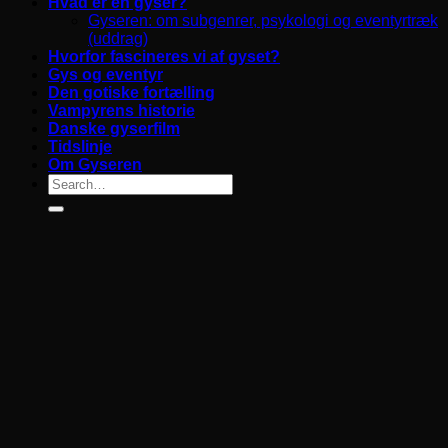
Hvad er en gyser?
Gyseren: om subgenrer, psykologi og eventyrtræk
(uddrag)
Hvorfor fascineres vi af gyset?
Gys og eventyr
Den gotiske fortælling
Vampyrens historie
Danske gyserfilm
Tidslinje
Om Gyseren