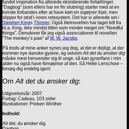
fundet inspiration fra allerede eksisterende fortællinger.
“Dagbog” (som ellers har en fin slutning) starter med at en
kvinde forbandes efter at have kørt en sigøjner ihjel, men
slipper for straf i vores retssystem. Det har vi allerede set i
Stephen King
s
Thinner
. Også titelnovellen har taget lidt fra
bl.a. King, ikke mindst titlen som minder meget om “Needful
things”. Derudover får jeg også associationer til novellen
“The monkey’s paw” af
W. W. Jacobs
.
På trods af mine anker synes jeg dog, at det er dejligt, at der
kommer nye danske gysere, og selvom
Alt det du ønsker dig
måske mest henvender sig til unge, så kan gyserfans i min
alder nu også have fornøjelse af den. Så Helle Lenschow –
forsøg dig endelig igen!
Om
Alt det du ønsker dig
:
Udgivelsesår: 2007
Forlag: Cadeau, 103 sider
Illustrationer: Preben Winther
Indhold:
Alt det, du ønsker dig
Dagbog