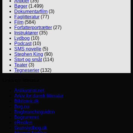
Artikler
(35)
Bøger
(1.499)
Dokumentarfilm
(3)
Faglitteratur
(77)
Film
(584)
Forfatterportrætter
(27)
Instruktører
(35)
Lydbog
(10)
Podcast
(10)
SMS novelle
(5)
Stephen King
(90)
Stort og småt
(114)
Teater
(3)
Tegneserier
(132)
Links om litteratur
Antikvariat.net
Arkiv for dansk litteratur
Bibliotek.dk
Bog.nu
Bogbrancheguiden
Bogrummet
eReolen
Gratislydbog.dk