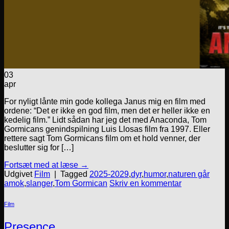
03
apr
For nyligt lånte min gode kollega Janus mig en film med
ordene: “Det er ikke en god film, men det er heller ikke en
kedelig film.” Lidt sådan har jeg det med Anaconda, Tom
Gormicans genindspilning Luis Llosas film fra 1997. Eller
rettere sagt Tom Gormicans film om et hold venner, der
beslutter sig for […]
Fortsæt med at læse
→
Udgivet
Film
|
Tagged
2025-2029
,
dyr
,
humor
,
naturen går
amok
,
slanger
,
Tom Gormican
Skriv en kommentar
Film
Presence