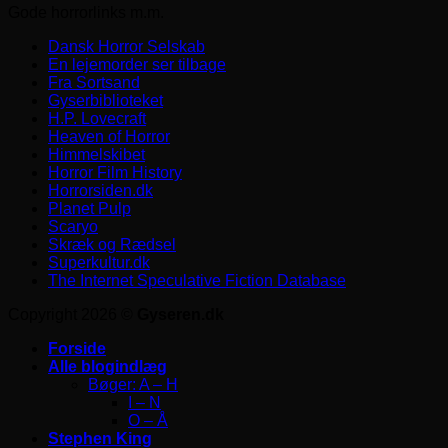
Gode horrorlinks m.m.
Dansk Horror Selskab
En lejemorder ser tilbage
Fra Sortsand
Gyserbiblioteket
H.P. Lovecraft
Heaven of Horror
Himmelskibet
Horror Film History
Horrorsiden.dk
Planet Pulp
Scaryo
Skræk og Rædsel
Superkultur.dk
The Internet Speculative Fiction Database
Copyright 2026 ©
Gyseren.dk
Forside
Alle blogindlæg
Bøger: A – H
I – N
O – Å
Stephen King