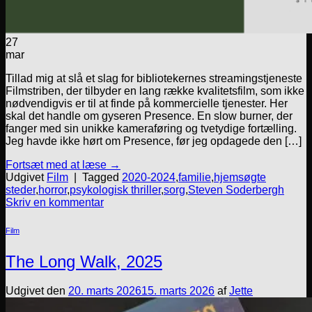
27
mar
Tillad mig at slå et slag for bibliotekernes streamingstjeneste
Filmstriben, der tilbyder en lang række kvalitetsfilm, som ikke
nødvendigvis er til at finde på kommercielle tjenester. Her
skal det handle om gyseren Presence. En slow burner, der
fanger med sin unikke kameraføring og tvetydige fortælling.
Jeg havde ikke hørt om Presence, før jeg opdagede den […]
Fortsæt med at læse
→
Udgivet
Film
|
Tagged
2020-2024
,
familie
,
hjemsøgte
steder
,
horror
,
psykologisk thriller
,
sorg
,
Steven Soderbergh
Skriv en kommentar
Film
The Long Walk, 2025
Udgivet den
20. marts 2026
15. marts 2026
af
Jette