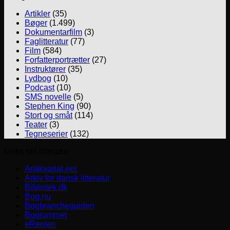
Artikler
(35)
Bøger
(1.499)
Dokumentarfilm
(3)
Faglitteratur
(77)
Film
(584)
Forfatterportrætter
(27)
Instruktører
(35)
Lydbog
(10)
Podcast
(10)
SMS novelle
(5)
Stephen King
(90)
Stort og småt
(114)
Teater
(3)
Tegneserier
(132)
Links om litteratur
Antikvariat.net
Arkiv for dansk litteratur
Bibliotek.dk
Bog.nu
Bogbrancheguiden
Bogrummet
eReolen