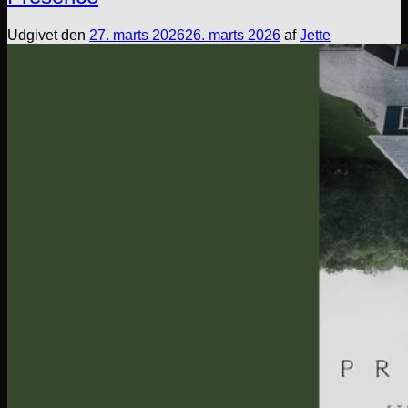
Udgivet den
27. marts 2026
26. marts 2026
af
Jette