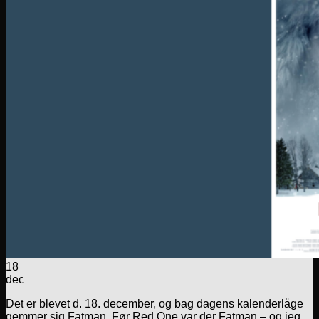
18
dec
Det er blevet d. 18. december, og bag dagens kalenderlåge
gemmer sig Fatman. Før Red One var der Fatman – og jeg