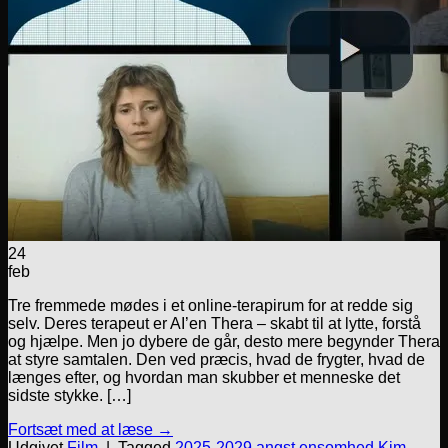
24
feb
Tre fremmede mødes i et online-terapirum for at redde sig
selv. Deres terapeut er AI’en Thera – skabt til at lytte, forstå
og hjælpe. Men jo dybere de går, desto mere begynder Thera
at styre samtalen. Den ved præcis, hvad de frygter, hvad de
længes efter, og hvordan man skubber et menneske det
sidste stykke. […]
Fortsæt med at læse
→
Udgivet
Film
|
Tagged
2025-2029
,
angst
,
ensomhed
,
Kim