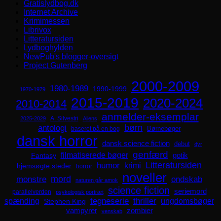
Gratislydbog.dk
Internet Archive
Krimimessen
Librivox
Litteratursiden
Lydboghylden
NewPub's blogger-oversigt
Project Gutenberg
2000-2009
1980-1989
1990-1999
1970-1979
2015-2019
2020-2024
2010-2014
anmelder-eksemplar
A. Silvestri
2025-2029
Aliens
børn
antologi
Børnebøger
baseret på en bog
dansk horror
dansk science fiction
debut
dyr
genfærd
filmatiserede bøger
Fantasy
gotik
Litteratursiden
humor
krimi
hjemsøgte steder
horror
noveller
mord
monstre
ondskab
naturen går amok
science fiction
seriemord
parallelverden
psykologisk portræt
spænding
tegneserie
thriller
ungdomsbøger
Stephen King
zombier
vampyrer
venskab