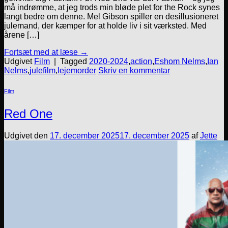
må indrømme, at jeg trods min bløde plet for the Rock synes
langt bedre om denne. Mel Gibson spiller en desillusioneret
julemand, der kæmper for at holde liv i sit værksted. Med
årene […]
Fortsæt med at læse
→
Udgivet
Film
|
Tagged
2020-2024
,
action
,
Eshom Nelms
,
Ian
Nelms
,
julefilm
,
lejemorder
Skriv en kommentar
Film
Red One
Udgivet den
17. december 2025
17. december 2025
af
Jette