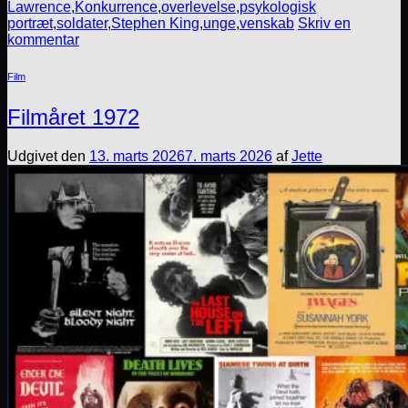
Lawrence
,
Konkurrence
,
overlevelse
,
psykologisk
portræt
,
soldater
,
Stephen King
,
unge
,
venskab
Skriv en
kommentar
Film
Filmåret 1972
Udgivet den
13. marts 2026
7. marts 2026
af
Jette