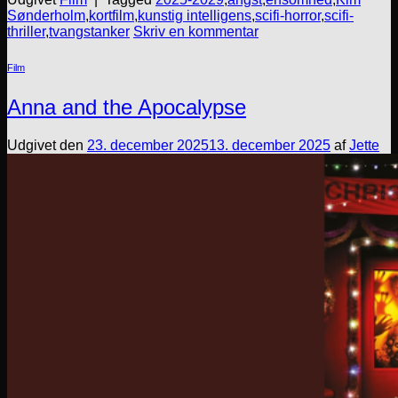
Sønderholm
,
kortfilm
,
kunstig intelligens
,
scifi-horror
,
scifi-
thriller
,
tvangstanker
Skriv en kommentar
Film
Anna and the Apocalypse
Udgivet den
23. december 2025
13. december 2025
af
Jette