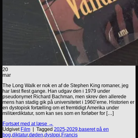
20
mar
The Long Walk er nok en af de Stephen King romaner, jeg
har læst flest gange. Han udgav den i 1979 under
pseudonymet Richard Bachman, men skrev den allerede
mens han stadig gik på universitetet i 1960’erne. Historien er
en dystopisk fortælling om et fremtidigt Amerika under
militærdiktatur, som kan ses som en forløber for […]
Fortsæt med at læse
→
Udgivet
Film
|
Tagged
2025-2029
,
baseret på en
bog
,
diktatur
,
døden
,
dystopi
,
Francis