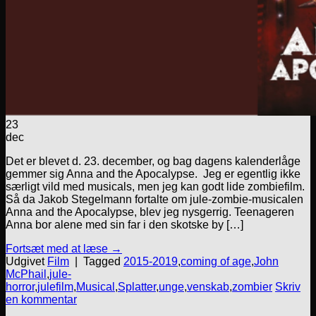
23
dec
Det er blevet d. 23. december, og bag dagens kalenderlåge
gemmer sig Anna and the Apocalypse. Jeg er egentlig ikke
særligt vild med musicals, men jeg kan godt lide zombiefilm.
Så da Jakob Stegelmann fortalte om jule-zombie-musicalen
Anna and the Apocalypse, blev jeg nysgerrig. Teenageren
Anna bor alene med sin far i den skotske by […]
Fortsæt med at læse
→
Udgivet
Film
|
Tagged
2015-2019
,
coming of age
,
John
McPhail
,
jule-
horror
,
julefilm
,
Musical
,
Splatter
,
unge
,
venskab
,
zombier
Skriv
en kommentar