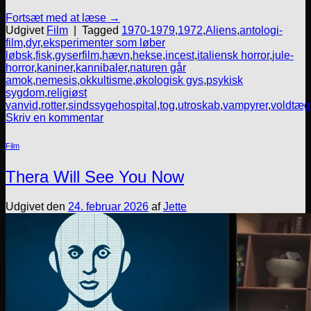
Fortsæt med at læse
→
Udgivet
Film
|
Tagged
1970-1979
,
1972
,
Aliens
,
antologi-
film
,
dyr
,
eksperimenter som løber
løbsk
,
fisk
,
gyserfilm
,
hævn
,
hekse
,
incest
,
italiensk horror
,
jule-
horror
,
kaniner
,
kannibaler
,
naturen går
amok
,
nemesis
,
okkultisme
,
økologisk gys
,
psykisk
sygdom
,
religiøst
vanvid
,
rotter
,
sindssygehospital
,
tog
,
utroskab
,
vampyrer
,
voldtæg
Skriv en kommentar
Film
Thera Will See You Now
Udgivet den
24. februar 2026
af
Jette