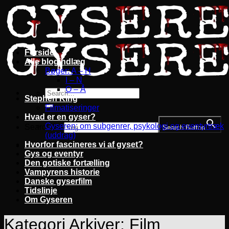
Fortsæt
til
indhold
Forside
Alle blogindlæg
Bøger: A – H
I – N
O – Å
Stephen King
Filmatiseringer
Hvad er en gyser?
Gyseren: om subgenrer, psykologi og eventyrtræk
Search for:
Search Button
(uddrag)
Hvorfor fascineres vi af gyset?
Gys og eventyr
Den gotiske fortælling
Vampyrens historie
Danske gyserfilm
Tidslinje
Om Gyseren
Kategori Arkiver:
Film