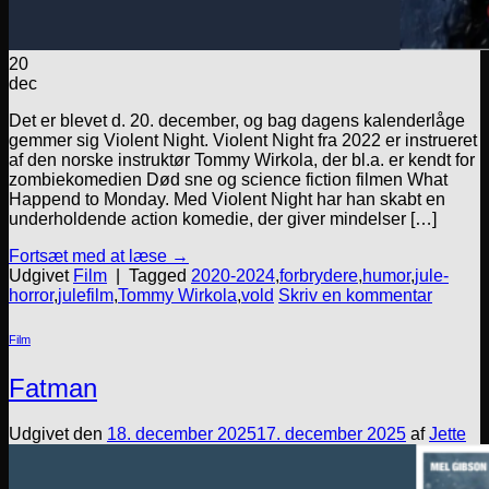
20
dec
Det er blevet d. 20. december, og bag dagens kalenderlåge
gemmer sig Violent Night. Violent Night fra 2022 er instrueret
af den norske instruktør Tommy Wirkola, der bl.a. er kendt for
zombiekomedien Død sne og science fiction filmen What
Happend to Monday. Med Violent Night har han skabt en
underholdende action komedie, der giver mindelser […]
Fortsæt med at læse
→
Udgivet
Film
|
Tagged
2020-2024
,
forbrydere
,
humor
,
jule-
horror
,
julefilm
,
Tommy Wirkola
,
vold
Skriv en kommentar
Film
Fatman
Udgivet den
18. december 2025
17. december 2025
af
Jette