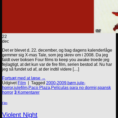
22
dec
Det er blevet d. 22. december, og bag dagens kalenderlåge
gemmer sig X-mas Tale, som jeg skrev om i 2008. Da jeg
faldt over boksen Four films to keep you awake troede jeg
fejlagtigt, at det kun var de fire film, serien bestod af. Nu har
jeg så fundet ud af, at der indtil videre […]
Fortsæt med at læse
→
Udgivet
Film
|
Tagged
2000-2009
,
børn
,
jule-
horror
,
julefilm
,
Paco Plaza
,
Películas para no dormir
,
spansk
horror
3
Komentarer
Film
Violent Night