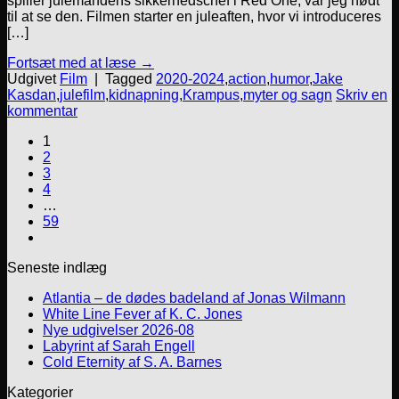
spiller julemandens sikkerhedschef i Red One, var jeg nødt
til at se den. Filmen starter en juleaften, hvor vi introduceres
[…]
Fortsæt med at læse
→
Udgivet
Film
|
Tagged
2020-2024
,
action
,
humor
,
Jake
Kasdan
,
julefilm
,
kidnapning
,
Krampus
,
myter og sagn
Skriv en
kommentar
1
2
3
4
…
59
Seneste indlæg
Atlantia – de dødes badeland af Jonas Wilmann
White Line Fever af K. C. Jones
Nye udgivelser 2026-08
Labyrint af Sarah Engell
Cold Eternity af S. A. Barnes
Kategorier