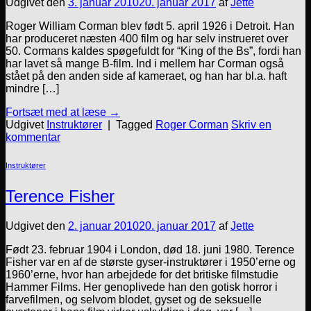
Udgivet den
3. januar 2010
20. januar 2017
af
Jette
Roger William Corman blev født 5. april 1926 i Detroit. Han
har produceret næsten 400 film og har selv instrueret over
50. Cormans kaldes spøgefuldt for “King of the Bs”, fordi han
har lavet så mange B-film. Ind i mellem har Corman også
stået på den anden side af kameraet, og han har bl.a. haft
mindre […]
Fortsæt med at læse
→
Udgivet
Instruktører
|
Tagged
Roger Corman
Skriv en
kommentar
Instruktører
Terence Fisher
Udgivet den
2. januar 2010
20. januar 2017
af
Jette
Født 23. februar 1904 i London, død 18. juni 1980. Terence
Fisher var en af de største gyser-instruktører i 1950’erne og
1960’erne, hvor han arbejdede for det britiske filmstudie
Hammer Films. Her genoplivede han den gotisk horror i
farvefilmen, og selvom blodet, gyset og de seksuelle