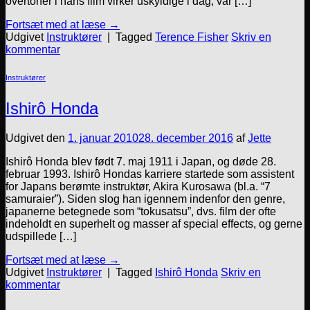
overtoner i hans film virker uskyldige i dag, var […]
Fortsæt med at læse
→
Udgivet
Instruktører
|
Tagged
Terence Fisher
Skriv en
kommentar
Instruktører
Ishirô Honda
Udgivet den
1. januar 2010
28. december 2016
af
Jette
Ishirô Honda blev født 7. maj 1911 i Japan, og døde 28.
februar 1993. Ishirô Hondas karriere startede som assistent
for Japans berømte instruktør, Akira Kurosawa (bl.a. “7
samuraier”). Siden slog han igennem indenfor den genre,
japanerne betegnede som “tokusatsu”, dvs. film der ofte
indeholdt en superhelt og masser af special effects, og gerne
udspillede […]
Fortsæt med at læse
→
Udgivet
Instruktører
|
Tagged
Ishirô Honda
Skriv en
kommentar