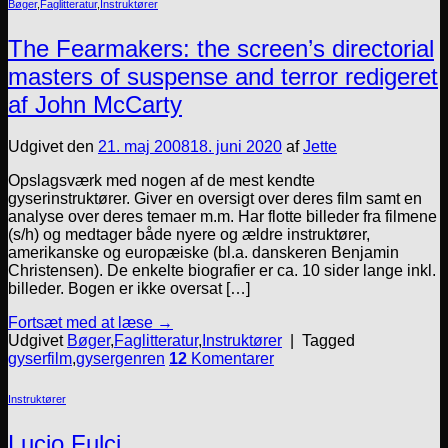
Bøger
,
Faglitteratur
,
Instruktører
The Fearmakers: the screen’s directorial
masters of suspense and terror redigeret
af John McCarty
Udgivet den
21. maj 2008
18. juni 2020
af
Jette
Opslagsværk med nogen af de mest kendte
gyserinstruktører. Giver en oversigt over deres film samt en
analyse over deres temaer m.m. Har flotte billeder fra filmene
(s/h) og medtager både nyere og ældre instruktører,
amerikanske og europæiske (bl.a. danskeren Benjamin
Christensen). De enkelte biografier er ca. 10 sider lange inkl.
billeder. Bogen er ikke oversat […]
Fortsæt med at læse
→
Udgivet
Bøger
,
Faglitteratur
,
Instruktører
|
Tagged
gyserfilm
,
gysergenren
12
Komentarer
Instruktører
Lucio Fulci