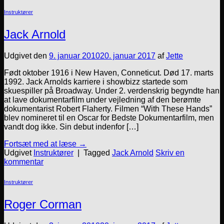
Instruktører
Jack Arnold
Udgivet den
9. januar 2010
20. januar 2017
af
Jette
Født oktober 1916 i New Haven, Conneticut. Død 17. marts
1992. Jack Arnolds karriere i showbizz startede som
skuespiller på Broadway. Under 2. verdenskrig begyndte han
at lave dokumentarfilm under vejledning af den berømte
dokumentarist Robert Flaherty. Filmen “With These Hands”
blev nomineret til en Oscar for Bedste Dokumentarfilm, men
vandt dog ikke. Sin debut indenfor […]
Fortsæt med at læse
→
Udgivet
Instruktører
|
Tagged
Jack Arnold
Skriv en
kommentar
Instruktører
Roger Corman