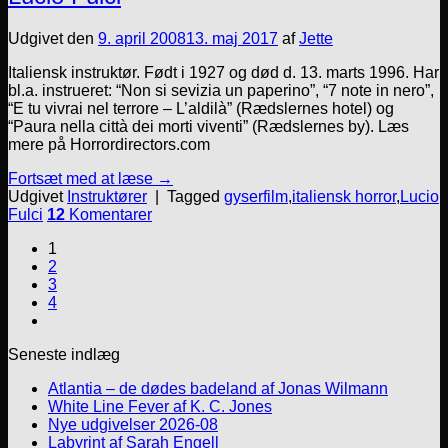
Udgivet den
9. april 2008
13. maj 2017
af
Jette
Italiensk instruktør. Født i 1927 og død d. 13. marts 1996. Har
bl.a. instrueret: “Non si sevizia un paperino”, “7 note in nero”,
“E tu vivrai nel terrore – L’aldilà” (Rædslernes hotel) og
“Paura nella città dei morti viventi” (Rædslernes by). Læs
mere på Horrordirectors.com
Fortsæt med at læse
→
Udgivet
Instruktører
|
Tagged
gyserfilm
,
italiensk horror
,
Lucio
Fulci
12
Komentarer
1
2
3
4
Seneste indlæg
Atlantia – de dødes badeland af Jonas Wilmann
White Line Fever af K. C. Jones
Nye udgivelser 2026-08
Labyrint af Sarah Engell