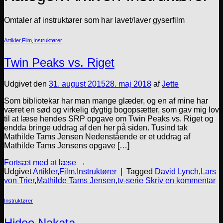
Omtaler af instruktører som har lavet/laver gyserfilm
Artikler
,
Film
,
Instruktører
Twin Peaks vs. Riget
Udgivet den
31. august 2015
28. maj 2018
af
Jette
Som bibliotekar har man mange glæder, og en af mine har
været en sød og virkelig dygtig bogopsætter, som gav mig lov
til at læse hendes SRP opgave om Twin Peaks vs. Riget og
endda bringe uddrag af den her på siden. Tusind tak
Mathilde Tams Jensen Nedenstående er et uddrag af
Mathilde Tams Jensens opgave […]
Fortsæt med at læse
→
Udgivet
Artikler
,
Film
,
Instruktører
|
Tagged
David Lynch
,
Lars
von Trier
,
Mathilde Tams Jensen
,
tv-serie
Skriv en kommentar
Instruktører
Hideo Nakata