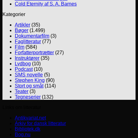
Cold Eternity af S. A. Barnes
Kategorier
Artikler
(35)
Bøger
(1.499)
Dokumentarfilm
(3)
Faglitteratur
(77)
Film
(584)
Forfatterportrætter
(27)
Instruktører
(35)
Lydbog
(10)
Podcast
(10)
SMS novelle
(5)
Stephen King
(90)
Stort og småt
(114)
Teater
(3)
Tegneserier
(132)
Links om litteratur
Antikvariat.net
Arkiv for dansk litteratur
Bibliotek.dk
Bog.nu