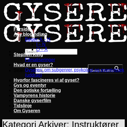
Fortsæt
til
indhold
Forside
Alle blogindlæg
Bøger: A – H
I – N
O – Å
Stephen King
Filmatiseringer
Hvad er en gyser?
Gyseren: om subgenrer, psykologi og eventyrtræk
Search for:
Search Button
(uddrag)
Hvorfor fascineres vi af gyset?
Gys og eventyr
Den gotiske fortælling
Vampyrens historie
Danske gyserfilm
Tidslinje
Om Gyseren
Kategori Arkiver:
Instruktører