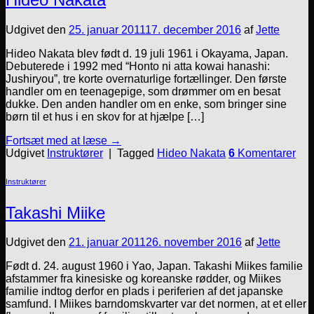
Udgivet den
25. januar 2011
17. december 2016
af
Jette
Hideo Nakata blev født d. 19 juli 1961 i Okayama, Japan.
Debuterede i 1992 med “Honto ni atta kowai hanashi:
Jushiryou”, tre korte overnaturlige fortællinger. Den første
handler om en teenagepige, som drømmer om en besat
dukke. Den anden handler om en enke, som bringer sine
børn til et hus i en skov for at hjælpe […]
Fortsæt med at læse
→
Udgivet
Instruktører
|
Tagged
Hideo Nakata
6
Komentarer
Instruktører
Takashi Miike
Udgivet den
21. januar 2011
26. november 2016
af
Jette
Født d. 24. august 1960 i Yao, Japan. Takashi Miikes familie
afstammer fra kinesiske og koreanske rødder, og Miikes
familie indtog derfor en plads i periferien af det japanske
samfund. I Miikes barndomskvarter var det normen, at et eller