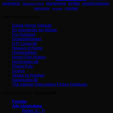
spænding
tegneserie
thriller
ungdomsbøger
Stephen King
zombier
vampyrer
venskab
Gode horrorlinks m.m.
Dansk Horror Selskab
En lejemorder ser tilbage
Fra Sortsand
Gyserbiblioteket
H.P. Lovecraft
Heaven of Horror
Himmelskibet
Horror Film History
Horrorsiden.dk
Planet Pulp
Scaryo
Skræk og Rædsel
Superkultur.dk
The Internet Speculative Fiction Database
Copyright 2026 ©
Gyseren.dk
Forside
Alle blogindlæg
Bøger: A – H