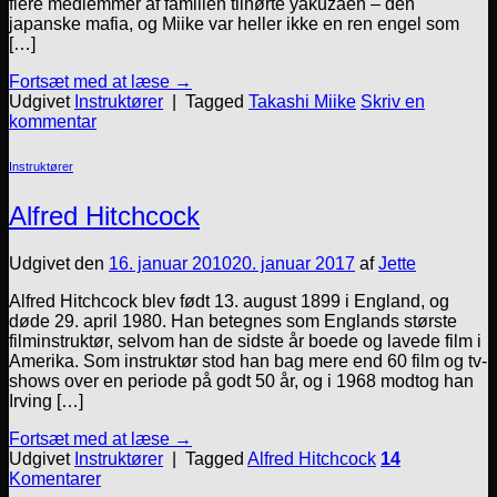
flere medlemmer af familien tilhørte yakuzaen – den
japanske mafia, og Miike var heller ikke en ren engel som
[…]
Fortsæt med at læse
→
Udgivet
Instruktører
|
Tagged
Takashi Miike
Skriv en
kommentar
Instruktører
Alfred Hitchcock
Udgivet den
16. januar 2010
20. januar 2017
af
Jette
Alfred Hitchcock blev født 13. august 1899 i England, og
døde 29. april 1980. Han betegnes som Englands største
filminstruktør, selvom han de sidste år boede og lavede film i
Amerika. Som instruktør stod han bag mere end 60 film og tv-
shows over en periode på godt 50 år, og i 1968 modtog han
Irving […]
Fortsæt med at læse
→
Udgivet
Instruktører
|
Tagged
Alfred Hitchcock
14
Komentarer