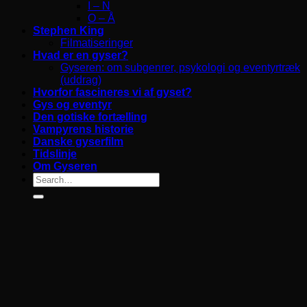
I – N
O – Å
Stephen King
Filmatiseringer
Hvad er en gyser?
Gyseren: om subgenrer, psykologi og eventyrtræk
(uddrag)
Hvorfor fascineres vi af gyset?
Gys og eventyr
Den gotiske fortælling
Vampyrens historie
Danske gyserfilm
Tidslinje
Om Gyseren