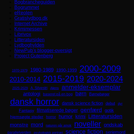
Bogbrancheguiden
Bogrummet
eReolen
Gratislydbog.dk
Internet Archive
Krimimessen
Librivox
Litteratursiden
Lydboghylden
NewPub's blogger-oversigt
Project Gutenberg
2000-2009
1980-1989
1990-1999
1970-1979
2015-2019
2020-2024
2010-2014
anmelder-eksemplar
A. Silvestri
2025-2029
Aliens
børn
antologi
Børnebøger
baseret på en bog
dansk horror
dansk science fiction
debut
dyr
genfærd
filmatiserede bøger
Fantasy
gotik
Litteratursiden
humor
krimi
hjemsøgte steder
horror
noveller
mord
monstre
ondskab
naturen går amok
science fiction
seriemord
parallelverden
psykologisk portræt