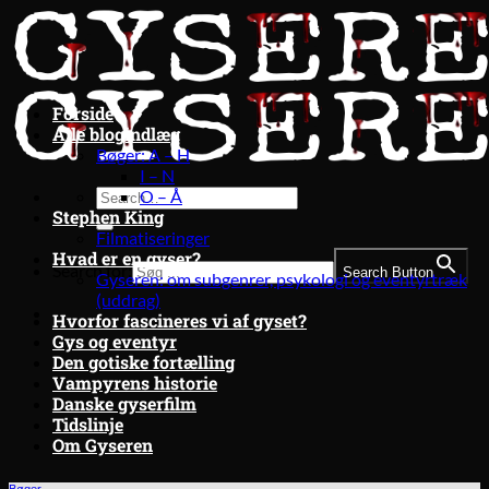
Fortsæt
til
indhold
Forside
Alle blogindlæg
Bøger: A – H
I – N
O – Å
Stephen King
Filmatiseringer
Hvad er en gyser?
Search for:
Search Button
Gyseren: om subgenrer, psykologi og eventyrtræk
(uddrag)
Hvorfor fascineres vi af gyset?
Gys og eventyr
Den gotiske fortælling
Vampyrens historie
Danske gyserfilm
Tidslinje
Om Gyseren
Bøger