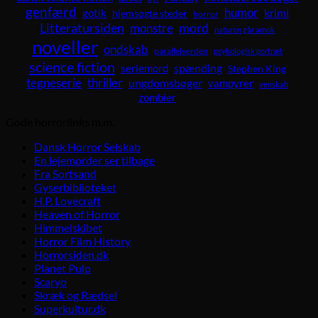
genfærd
humor
krimi
gotik
hjemsøgte steder
horror
Litteratursiden
mord
monstre
naturen går amok
noveller
ondskab
parallelverden
psykologisk portræt
science fiction
spænding
seriemord
Stephen King
tegneserie
thriller
ungdomsbøger
vampyrer
venskab
zombier
Gode horrorlinks m.m.
Dansk Horror Selskab
En lejemorder ser tilbage
Fra Sortsand
Gyserbiblioteket
H.P. Lovecraft
Heaven of Horror
Himmelskibet
Horror Film History
Horrorsiden.dk
Planet Pulp
Scaryo
Skræk og Rædsel
Superkultur.dk