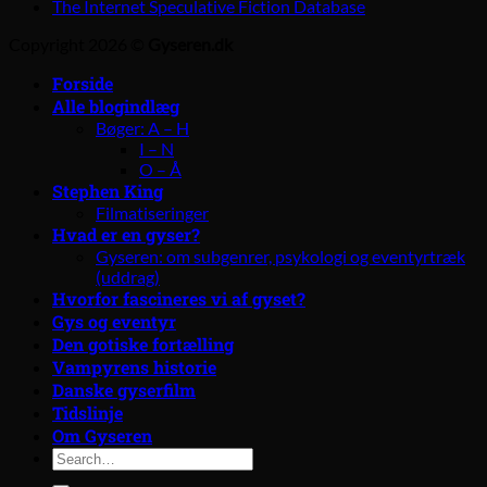
The Internet Speculative Fiction Database
Copyright 2026 ©
Gyseren.dk
Forside
Alle blogindlæg
Bøger: A – H
I – N
O – Å
Stephen King
Filmatiseringer
Hvad er en gyser?
Gyseren: om subgenrer, psykologi og eventyrtræk
(uddrag)
Hvorfor fascineres vi af gyset?
Gys og eventyr
Den gotiske fortælling
Vampyrens historie
Danske gyserfilm
Tidslinje
Om Gyseren