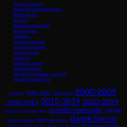
Antikvariat.net
Arkiv for dansk litteratur
Bibliotek.dk
Bog.nu
Bogbrancheguiden
Bogrummet
eReolen
Gratislydbog.dk
Internet Archive
Krimimessen
Librivox
Litteratursiden
Lydboghylden
NewPub's blogger-oversigt
Project Gutenberg
2000-2009
1980-1989
1990-1999
1970-1979
2015-2019
2020-2024
2010-2014
anmelder-eksemplar
antologi
A. Silvestri
2025-2029
Aliens
dansk horror
børn
Børnebøger
baseret på en bog
dansk science fiction
filmatiserede bøger
Fantasy
debut
dyr