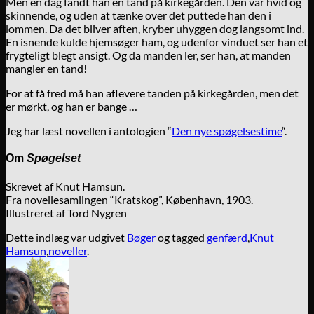
Men en dag fandt han en tand på kirkegården. Den var hvid og
skinnende, og uden at tænke over det puttede han den i
lommen. Da det bliver aften, kryber uhyggen dog langsomt ind.
En isnende kulde hjemsøger ham, og udenfor vinduet ser han et
frygteligt blegt ansigt. Og da manden ler, ser han, at manden
mangler en tand!
For at få fred må han aflevere tanden på kirkegården, men det
er mørkt, og han er bange …
Jeg har læst novellen i antologien “
Den nye spøgelsestime
“.
Om
Spøgelset
Skrevet af Knut Hamsun.
Fra novellesamlingen “Kratskog”, København, 1903.
Illustreret af Tord Nygren
Dette indlæg var udgivet
Bøger
og tagged
genfærd
,
Knut
Hamsun
,
noveller
.