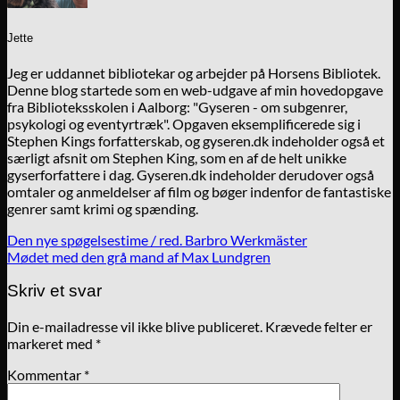
Jette
Jeg er uddannet bibliotekar og arbejder på Horsens Bibliotek.
Denne blog startede som en web-udgave af min hovedopgave
fra Biblioteksskolen i Aalborg: "Gyseren - om subgenrer,
psykologi og eventyrtræk". Opgaven eksemplificerede sig i
Stephen Kings forfatterskab, og gyseren.dk indeholder også et
særligt afsnit om Stephen King, som en af de helt unikke
gyserforfattere i dag. Gyseren.dk indeholder derudover også
omtaler og anmeldelser af film og bøger indenfor de fantastiske
genrer samt krimi og spænding.
Den nye spøgelsestime / red. Barbro Werkmäster
Mødet med den grå mand af Max Lundgren
Skriv et svar
Din e-mailadresse vil ikke blive publiceret.
Krævede felter er
markeret med
*
Kommentar
*