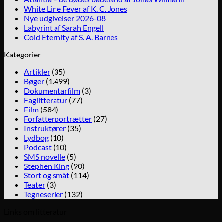
White Line Fever af K. C. Jones
Nye udgivelser 2026-08
Labyrint af Sarah Engell
Cold Eternity af S. A. Barnes
Kategorier
Artikler
(35)
Bøger
(1.499)
Dokumentarfilm
(3)
Faglitteratur
(77)
Film
(584)
Forfatterportrætter
(27)
Instruktører
(35)
Lydbog
(10)
Podcast
(10)
SMS novelle
(5)
Stephen King
(90)
Stort og småt
(114)
Teater
(3)
Tegneserier
(132)
Links om litteratur