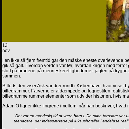
13
nov
I en ikke så fjern fremtid går den måske eneste overlevende pe
gik så galt. Hvordan verden var før; hvordan krigen mod terror
stort på brudene på menneskerettighederne i jagten på tryghed
sammen.
Billedsiden viser Ask vandrer rundt i København, hvor vi ser b
billedrammer. Farverne er afdæmpede og tegnestilen realistisk,
billedramme rummer elementer som udvider historien, hvis man g
Adam O ligger ikke fingrene imellem, når han beskriver, hvad nu
“
Det var en mærkelig tid at være barn i. Da mine forældre var u
teenagere, der indespærrede på luksushoteller i endeløse rea