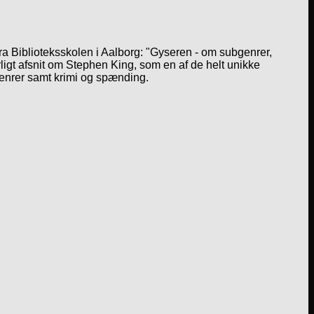
a Biblioteksskolen i Aalborg: "Gyseren - om subgenrer,
igt afsnit om Stephen King, som en af de helt unikke
genrer samt krimi og spænding.