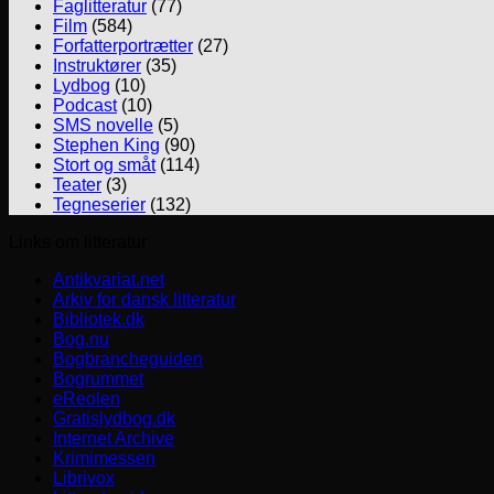
Faglitteratur
(77)
Film
(584)
Forfatterportrætter
(27)
Instruktører
(35)
Lydbog
(10)
Podcast
(10)
SMS novelle
(5)
Stephen King
(90)
Stort og småt
(114)
Teater
(3)
Tegneserier
(132)
Links om litteratur
Antikvariat.net
Arkiv for dansk litteratur
Bibliotek.dk
Bog.nu
Bogbrancheguiden
Bogrummet
eReolen
Gratislydbog.dk
Internet Archive
Krimimessen
Librivox