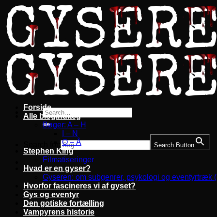
Fortsæt
til
indhold
Forside
Alle blogindlæg
Bøger: A – H
I – N
O – Å
Search for:
Search Button
Stephen King
Filmatiseringer
Hvad er en gyser?
Gyseren: om subgenrer, psykologi og eventyrtræk 
Hvorfor fascineres vi af gyset?
Gys og eventyr
Den gotiske fortælling
Vampyrens historie