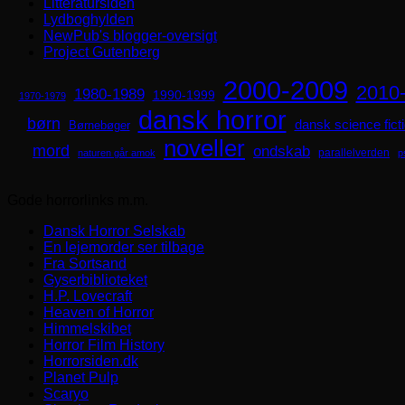
Litteratursiden
Lydboghylden
NewPub's blogger-oversigt
Project Gutenberg
2000-2009
2010
1980-1989
1990-1999
1970-1979
dansk horror
børn
dansk science fict
Børnebøger
noveller
mord
ondskab
parallelverden
naturen går amok
p
Gode horrorlinks m.m.
Dansk Horror Selskab
En lejemorder ser tilbage
Fra Sortsand
Gyserbiblioteket
H.P. Lovecraft
Heaven of Horror
Himmelskibet
Horror Film History
Horrorsiden.dk
Planet Pulp
Scaryo