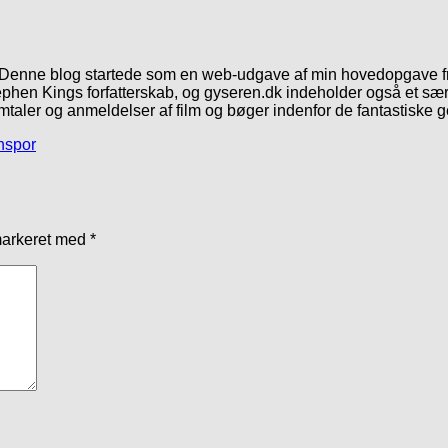
. Denne blog startede som en web-udgave af min hovedopgave fr
phen Kings forfatterskab, og gyseren.dk indeholder også et særl
mtaler og anmeldelser af film og bøger indenfor de fantastiske 
nspor
markeret med
*