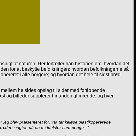
slugt af naturen. Her fortæller han historien om, hvordan det
anden for at beskytte befolkningen; hvordan befolkningerne så
reret i alle borgere; og hvordan det hele til sidst brød
r mellem helsides opslag til sider med fortløbende
ekst og billeder supplerer hinanden glimrende, og hver
r jeg blev præsenteret for, var tankeløse plastikopererede
ræderi i jagten på en middelstor sum penge
…”