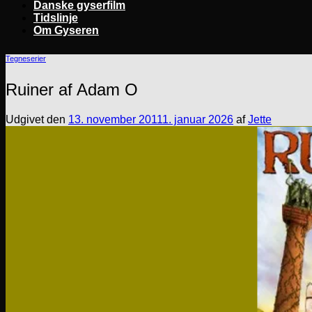
Danske gyserfilm
Tidslinje
Om Gyseren
Tegneserier
Ruiner af Adam O
Udgivet den
13. november 2011
1. januar 2026
af
Jette