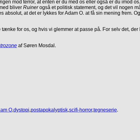
krigen mod terror, at enten er du med os eller også er du imod 
med bliver
Ruiner
også et politisk statement, og det vil nogen m
s absolut, at det er lykkes for Adam O. at få sin mening frem. O
e tænke for os, og hvis vi glemmer at passe på. For selv det, der 
trozone
af Søren Mosdal.
dam O
,
dystopi
,
postapokalyptisk
,
scifi-horror
,
tegneserie
.