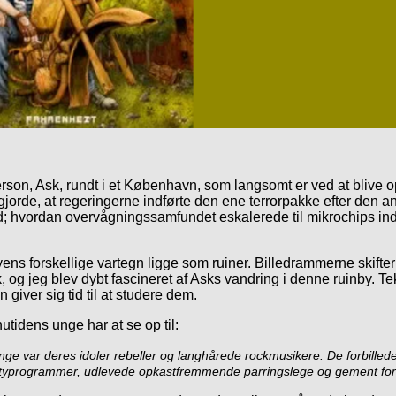
rson, Ask, rundt i et København, som langsomt er ved at blive op
 gjorde, at regeringerne indførte den ene terrorpakke efter den 
; hvordan overvågningssamfundet eskalerede til mikrochips indope
yens forskellige vartegn ligge som ruiner. Billedrammerne skifte
 og jeg blev dybt fascineret af Asks vandring i denne ruinby. T
iver sig tid til at studere dem.
tidens unge har at se op til:
nge var deres idoler rebeller og langhårede rockmusikere. De forbillede
lityprogrammer, udlevede opkastfremmende parringslege og gement for