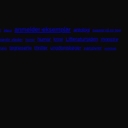
anmelder-eksemplar
antologi
i
baseret på en bog
Aliens
Litteratursiden
humor
krimi
monstre
søgte steder
horror
tegneserie
thriller
ungdomsbøger
King
vampyrer
venskab