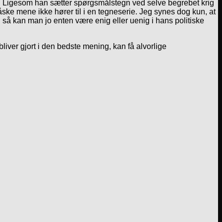
os. Ligesom han sætter spørgsmålstegn ved selve begrebet krig
åske mene ikke hører til i en tegneserie. Jeg synes dog kun, at
g så kan man jo enten være enig eller uenig i hans politiske
bliver gjort i den bedste mening, kan få alvorlige