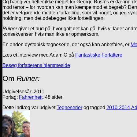
Og han giver heller ikke meget for George Bush’s erklæring i 
mod terror – for hvordan kan man kæmpe mod et begreb? Der
det er velgørende med en fortælling, som vil noget, og jeg syne
holdning, men det ødelægger ikke fortællingen.
Ruiner
giver et bud på, hvor galt det kan gå, hvis vi lader andr
konsekvenser, hvis man ikke er opmærksom.
En anden dystopisk tegneserie, der også kan anbefales, er
Me
Læs et interview med Adam O på
Fantastiske Forfattere
Besøg forfatterens hjemmeside
Om
Ruiner:
Udgivelsesår: 2011
Forlag:
Fahrenheit
, 48 sider
Dette indlæg var udgivet
Tegneserier
og tagged
2010-2014
,
A