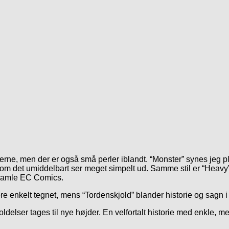
rierne, men der er også små perler iblandt. “Monster” synes jeg p
om det umiddelbart ser meget simpelt ud. Samme stil er “Heavy” 
e gamle EC Comics.
re enkelt tegnet, mens “Tordenskjold” blander historie og sagn i
elser tages til nye højder. En velfortalt historie med enkle, me