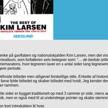
 tænke på gavflaben og nationalskjalden Kim Larsen, men det vi
eriealbum, som forfatteren selv betegner som: “…
de bedste (elle
riemaratons, hvor tegneren laver en x antal sider lang tegneserie
gere periode.
 sort/hvide billeder men alligevel forskellige stile. Enkelte af hist
 farve fylde billedet og skaber billedet med hvidt. Jeg kender de
lder rammen.
elte sider er bygget traditionelt op med 3 rammer pr side, mens 
mik, men er også med til at understrege pointer og skabe stemni
 kort introduktion til hver.