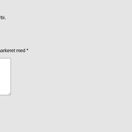
bi.
markeret med
*