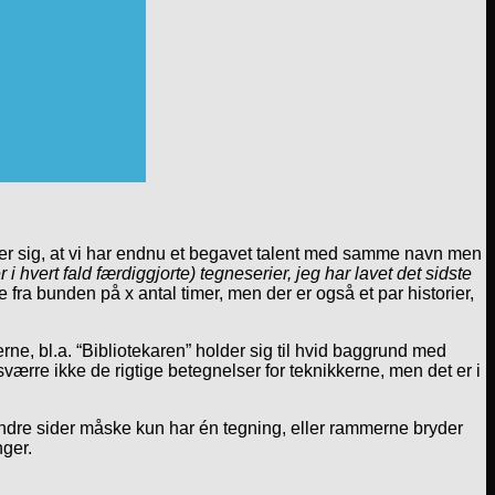
ser sig, at vi har endnu et begavet talent med samme navn men
r i hvert fald færdiggjorte) tegneserier, jeg har lavet det sidste
 fra bunden på x antal timer, men der er også et par historier,
orierne, bl.a. “Bibliotekaren” holder sig til hvid baggrund med
sværre ikke de rigtige betegnelser for teknikkerne, men det er i
andre sider måske kun har én tegning, eller rammerne bryder
nger.