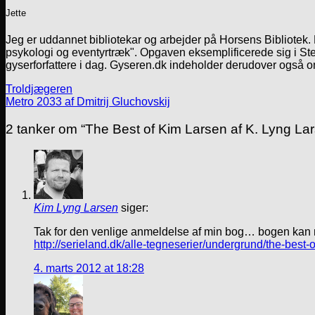
Jette
Jeg er uddannet bibliotekar og arbejder på Horsens Bibliotek
psykologi og eventyrtræk". Opgaven eksemplificerede sig i Ste
gyserforfattere i dag. Gyseren.dk indeholder derudover også o
Troldjægeren
Metro 2033 af Dmitrij Gluchovskij
2 tanker om “
The Best of Kim Larsen af K. Lyng La
Kim Lyng Larsen
siger:
Tak for den venlige anmeldelse af min bog… bogen kan n
http://serieland.dk/alle-tegneserier/undergrund/the-best-o
4. marts 2012 at 18:28