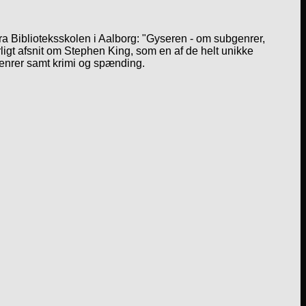
a Biblioteksskolen i Aalborg: "Gyseren - om subgenrer,
igt afsnit om Stephen King, som en af de helt unikke
genrer samt krimi og spænding.