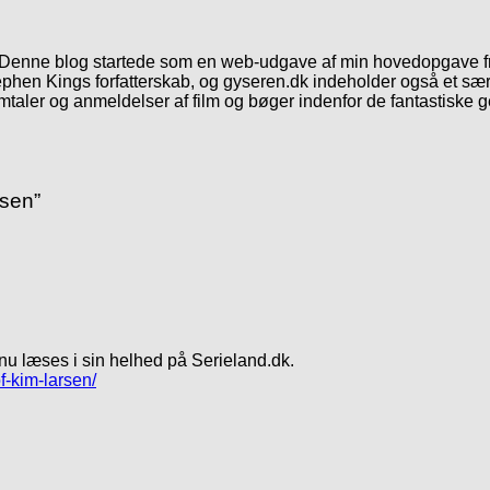
. Denne blog startede som en web-udgave af min hovedopgave fr
phen Kings forfatterskab, og gyseren.dk indeholder også et særl
mtaler og anmeldelser af film og bøger indenfor de fantastiske 
rsen
”
u læses i sin helhed på Serieland.dk.
f-kim-larsen/