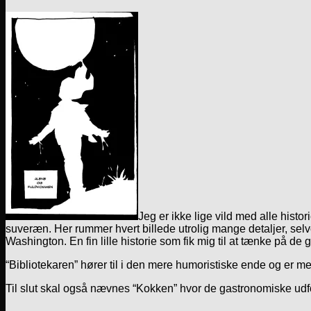
Jeg er ikke lige vild med alle histo
suveræn. Her rummer hvert billede utrolig mange detaljer, selv
Washington. En fin lille historie som fik mig til at tænke på d
“Bibliotekaren” hører til i den mere humoristiske ende og er me
Til slut skal også nævnes “Kokken” hvor de gastronomiske udfold