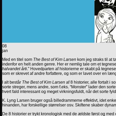
08
jan
Med en titel som
The Best of Kim Larsen
kom jeg straks til at
indenfor en helt anden genre. Her er nemlig tale om et tegnes
halvandet årti
.” Hovedparten af historierne er skabt på tegnese
som er skrevet af andre forfattere, og som er lavet over en læn
I alt består
The Best of Kim Larsen
af 8 historier, alle fortalt i
sorte streger, mens andre, som f.eks. “Monster” lader den sorte
hvert fald interessant og meget virkningsfuldt, når det sorte fy
K. Lyng Larsen bruger også billedrammerne effektivt, idet enk
hinanden, har forskellige størrelser osv. Skiftene skaber dyna
De 8 historier er trykt kronologisk med de ældste først og med en