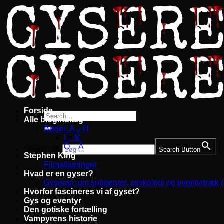
Fortsæt
til
indhold
Forside
Alle blogindlæg
Bøger: A – H
I – N
O – Å
Search for:
Search Button
Stephen King
Filmatiseringer
Hvad er en gyser?
Gyseren: om subgenrer, psykologi og eventyrtræk 
Hvorfor fascineres vi af gyset?
Gys og eventyr
Den gotiske fortælling
Vampyrens historie