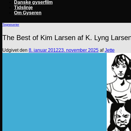
Danske gyserfilm
Tidslinje
Om Gyseren
Tegneserier
The Best of Kim Larsen af K. Lyng Larse
Udgivet den
8. januar 2012
23. november 2025
af
Jette