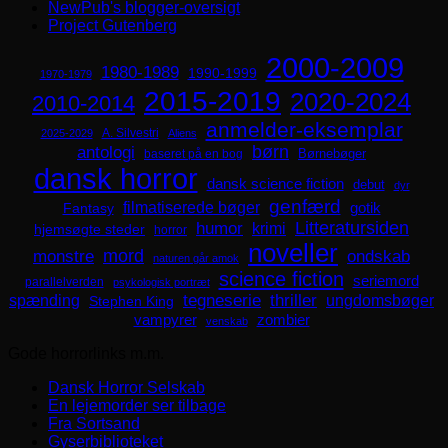
NewPub's blogger-oversigt
Project Gutenberg
2000-2009
1980-1989
1990-1999
1970-1979
2015-2019
2020-2024
2010-2014
anmelder-eksemplar
A. Silvestri
2025-2029
Aliens
børn
antologi
Børnebøger
baseret på en bog
dansk horror
dansk science fiction
debut
dyr
genfærd
filmatiserede bøger
Fantasy
gotik
Litteratursiden
humor
krimi
hjemsøgte steder
horror
noveller
mord
monstre
ondskab
naturen går amok
science fiction
seriemord
parallelverden
psykologisk portræt
spænding
tegneserie
thriller
ungdomsbøger
Stephen King
zombier
vampyrer
venskab
Gode horrorlinks m.m.
Dansk Horror Selskab
En lejemorder ser tilbage
Fra Sortsand
Gyserbiblioteket