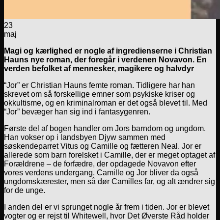
23
maj
Magi og kærlighed er nogle af ingredienserne i Christian
Hauns nye roman, der foregår i verdenen Novavon. En
verden befolket af mennesker, magikere og halvdyr
“Jor” er Christian Hauns femte roman. Tidligere har han
skrevet om så forskellige emner som psykiske kriser og
okkultisme, og en kriminalroman er det også blevet til. Med
“Jor” bevæger han sig ind i fantasygenren.
Første del af bogen handler om Jors barndom og ungdom.
Han vokser op i landsbyen Djyw sammen med
søskendeparret Vitus og Camille og fætteren Neal. Jor er
allerede som barn forelsket i Camille, der er meget optaget af
Forældrene – de forfædre, der opdagede Novavon efter
vores verdens undergang. Camille og Jor bliver da også
ungdomskærester, men så dør Camilles far, og alt ændrer sig
for de unge.
I anden del er vi sprunget nogle år frem i tiden. Jor er blevet
vogter og er rejst til Whitewell, hvor Det Øverste Råd holder