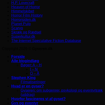
H.P. Lovecraft
Heaven of Horror
Himmelskibet
Horror Film History
Horrorsiden.dk
Planet Pulp
Scaryo
Skræk og Rædsel
Superkultur.dk
The Internet Speculative Fiction Database
Copyright 2026 ©
Gyseren.dk
Forside
Alle blogindlæg
Bøger: A – H
I – N
O – Å
Stephen King
Filmatiseringer
Hvad er en gyser?
Gyseren: om subgenrer, psykologi og eventyrtræk
(uddrag)
Hvorfor fascineres vi af gyset?
Gys og eventyr