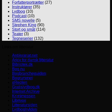
Forfatterportrætter
(27)
Instruktører
(35)
Lydbog
(10)
Podcast
(10)
SMS novelle
(5)
Stephen King
(90)
Stort og småt
(114)
Teater
(3)
Tegneserier
(132)
Links om litteratur
Antikvariat.net
Arkiv for dansk litteratur
Bibliotek.dk
Bog.nu
Bogbrancheguiden
Bogrummet
eReolen
Gratislydbog.dk
Internet Archive
Krimimessen
Librivox
Litteratursiden
Lydboghylden