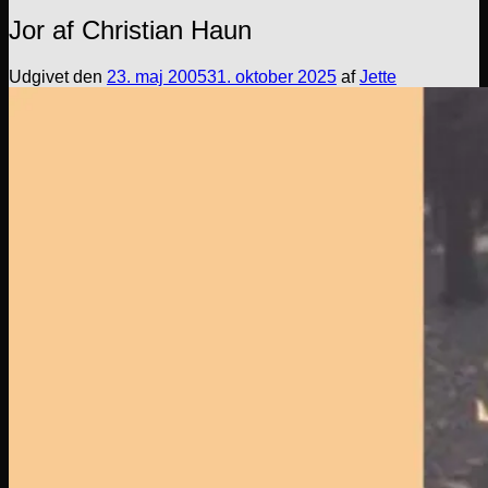
Jor af Christian Haun
Udgivet den
23. maj 2005
31. oktober 2025
af
Jette