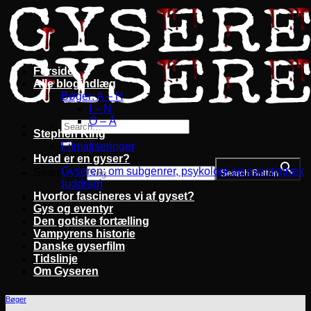
Fortsæt
til
indhold
Forside
Alle blogindlæg
Bøger: A – H
I – N
O – Å
Stephen King
Filmatiseringer
Hvad er en gyser?
Gyseren: om subgenrer, psykologi og eventyrtræk
Search for:
Search Button
(uddrag)
Hvorfor fascineres vi af gyset?
Gys og eventyr
Den gotiske fortælling
Vampyrens historie
Danske gyserfilm
Tidslinje
Om Gyseren
Bøger