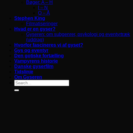
Bøger: A – H
I – N
O – Å
Stephen King
Filmatiseringer
Hvad er en gyser?
Gyseren: om subgenrer, psykologi og eventyrtræk
(uddrag)
Hvorfor fascineres vi af gyset?
Gys og eventyr
Den gotiske fortælling
Vampyrens historie
Danske gyserfilm
Tidslinje
Om Gyseren