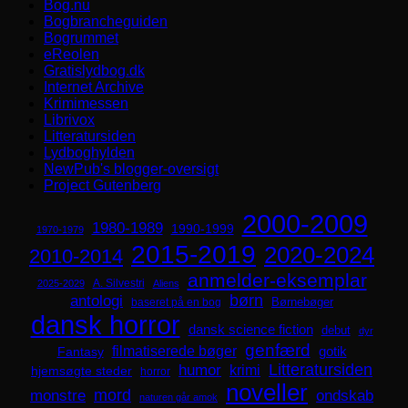
Bog.nu
Bogbrancheguiden
Bogrummet
eReolen
Gratislydbog.dk
Internet Archive
Krimimessen
Librivox
Litteratursiden
Lydboghylden
NewPub's blogger-oversigt
Project Gutenberg
2000-2009
1980-1989
1990-1999
1970-1979
2015-2019
2020-2024
2010-2014
anmelder-eksemplar
A. Silvestri
2025-2029
Aliens
børn
antologi
Børnebøger
baseret på en bog
dansk horror
dansk science fiction
debut
dyr
genfærd
filmatiserede bøger
Fantasy
gotik
Litteratursiden
humor
krimi
hjemsøgte steder
horror
noveller
mord
monstre
ondskab
naturen går amok