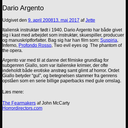
Dario Argento
Udgivet den
9. april 2008
13. maj 2017
af
Jette
Italiensk instruktør født i 1940. Dario Argento har både givet
sig i kast med arbejdet som instruktør, skuespiller, producuer
og manuskriptforfatter. Bag sig har han film som:
Suspiria
,
Inferno,
Profondo Rosso
, Two evil eyes og The phantom of
the opera.
Argento var med til at danne det filmiske grundlag for
subgenren Giallo, som var italienske krimier, der ofte
indeholdt både erotiske anstrøg samt glimt af horror. Ordet
Giallo betyder “gul”, og betegnelsen stammer fra genrens
opståen som en serie billige paperbacks med gule omslag.
Læs mere:
The Fearmakers
af John McCarty
Horrordirectors.com