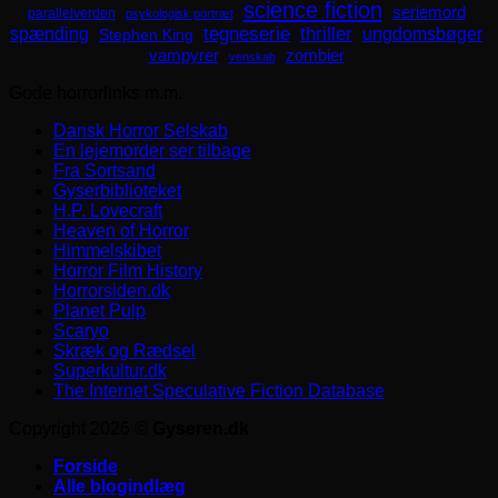
science fiction
seriemord
parallelverden
psykologisk portræt
spænding
tegneserie
thriller
ungdomsbøger
Stephen King
zombier
vampyrer
venskab
Gode horrorlinks m.m.
Dansk Horror Selskab
En lejemorder ser tilbage
Fra Sortsand
Gyserbiblioteket
H.P. Lovecraft
Heaven of Horror
Himmelskibet
Horror Film History
Horrorsiden.dk
Planet Pulp
Scaryo
Skræk og Rædsel
Superkultur.dk
The Internet Speculative Fiction Database
Copyright 2026 ©
Gyseren.dk
Forside
Alle blogindlæg