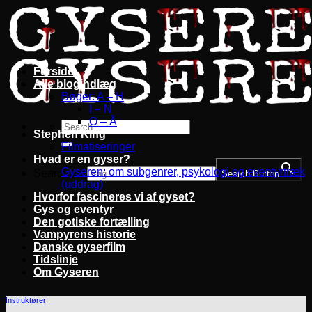
Fortsæt
til
indhold
Forside
Alle blogindlæg
Bøger: A – H
I – N
O – Å
Stephen King
Filmatiseringer
Hvad er en gyser?
Gyseren: om subgenrer, psykologi og eventyrtræk
Search for:
Search Button
(uddrag)
Hvorfor fascineres vi af gyset?
Gys og eventyr
Den gotiske fortælling
Vampyrens historie
Danske gyserfilm
Tidslinje
Om Gyseren
Instruktører