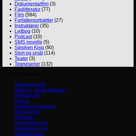
Dokumentarfilm
(3)
Faglitteratur
(77)
Film
(584)
Forfatterportrætter
(27)
Instruktører
(35)
Lydbog
(10)
Podcast
(10)
SMS novelle
(5)
Stephen King
(90)
Stort og småt
(114)
Teater
(3)
Tegneserier
(132)
Links om litteratur
Antikvariat.net
Arkiv for dansk litteratur
Bibliotek.dk
Bog.nu
Bogbrancheguiden
Bogrummet
eReolen
Gratislydbog.dk
Internet Archive
Krimimessen