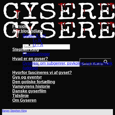
Fortsæt
til
indhold
Forside
Alle blogindlæg
Bøger: A – H
I – N
O – Å
Stephen King
Filmatiseringer
Hvad er en gyser?
Gyseren: om subgenrer, psykologi og eventyrtræk
Search for:
Search Button
(uddrag)
Hvorfor fascineres vi af gyset?
Gys og eventyr
Den gotiske fortælling
Vampyrens historie
Danske gyserfilm
Tidslinje
Om Gyseren
Bøger
,
Stephen King