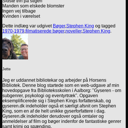
Sidste trin på stigen
Manden som elskede blomster
Ingen vej tilbage
Kvinden i værelset
Dette indlæg var udgivet
Bøger
,
Stephen King
og tagged
1970-1979
,
filmatiserede bøger
,
noveller
,
Stephen King
.
Jette
Jeg er uddannet bibliotekar og arbejder på Horsens
Bibliotek. Denne blog startede som en web-udgave af min
hovedopgave fra Biblioteksskolen i Aalborg: "Gyseren - om
subgenrer, psykologi og eventyrtræk". Opgaven
eksemplificerede sig i Stephen Kings forfatterskab, og
gyseren.dk indeholder også et særligt afsnit om Stephen
King, som en af de helt unikke gyserforfattere i dag.
Gyseren.dk indeholder derudover også omtaler og
anmeldelser af film og bøger indenfor de fantastiske genrer
samt krimi og spænding.