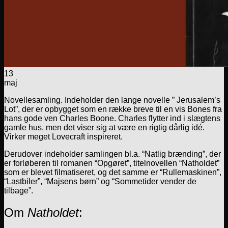
13
maj
Novellesamling. Indeholder den lange novelle ” Jerusalem’s
Lot”, der er opbygget som en række breve til en vis Bones fra
hans gode ven Charles Boone. Charles flytter ind i slægtens
gamle hus, men det viser sig at være en rigtig dårlig idé.
Virker meget Lovecraft inspireret.
Derudover indeholder samlingen bl.a. “Natlig brænding”, der
er forløberen til romanen “Opgøret”, titelnovellen “Natholdet”
som er blevet filmatiseret, og det samme er “Rullemaskinen”,
“Lastbiler”, “Majsens børn” og “Sommetider vender de
tilbage”.
Om
Natholdet
: