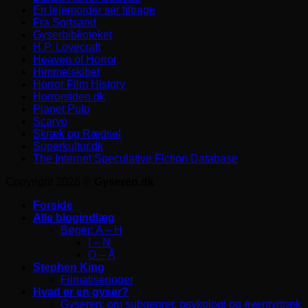
En lejemorder ser tilbage
Fra Sortsand
Gyserbiblioteket
H.P. Lovecraft
Heaven of Horror
Himmelskibet
Horror Film History
Horrorsiden.dk
Planet Pulp
Scaryo
Skræk og Rædsel
Superkultur.dk
The Internet Speculative Fiction Database
Copyright 2026 ©
Gyseren.dk
Forside
Alle blogindlæg
Bøger: A – H
I – N
O – Å
Stephen King
Filmatiseringer
Hvad er en gyser?
Gyseren: om subgenrer, psykologi og eventyrtræk