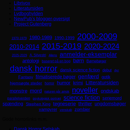
Librivox
Litteratursiden
Lydboghylden
NewPub's blogger-oversigt
Project Gutenberg
2000-2009
1980-1989
1990-1999
1970-1979
2015-2019
2020-2024
2010-2014
anmelder-eksemplar
A. Silvestri
2025-2029
Aliens
børn
antologi
Børnebøger
baseret på en bog
dansk horror
dansk science fiction
debut
dyr
genfærd
filmatiserede bøger
Fantasy
gotik
Litteratursiden
humor
krimi
hjemsøgte steder
horror
noveller
mord
monstre
ondskab
naturen går amok
science fiction
seriemord
parallelverden
psykologisk portræt
spænding
tegneserie
thriller
ungdomsbøger
Stephen King
zombier
vampyrer
venskab
Gode horrorlinks m.m.
Dansk Horror Selskab