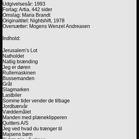
Udgivelsesår: 1993
Forlag: Artia, 442 sider
Omslag: Maria Brandt
Originaltitel: Nightshift, 1978
Oversætter: Mogens Wenzel Andreasen
Indhold:
Jerusalem’s Lot
Natholdet
Natlig brænding
Jeg er døren
Rullemaskinen
Bussemanden
Gråt
Slagmarken
Lastbiler
Somme tider vender de tilbage
Jordbærvår
Væddemålet
Manden med plæneklipperen
Quitters A/S
Jeg ved hvad du trænger til
Majsens børn