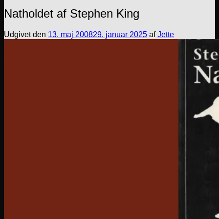
Natholdet af Stephen King
Udgivet den
13. maj 2008
29. januar 2025
af
Jette