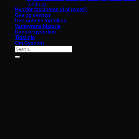
(uddrag)
Hvorfor fascineres vi af gyset?
Gys og eventyr
Den gotiske fortælling
Vampyrens historie
Danske gyserfilm
Tidslinje
Om Gyseren