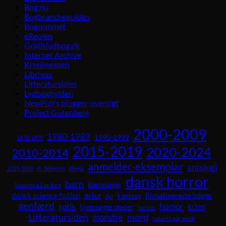
Bog.nu
Bogbrancheguiden
Bogrummet
eReolen
Gratislydbog.dk
Internet Archive
Krimimessen
Librivox
Litteratursiden
Lydboghylden
NewPub's blogger-oversigt
Project Gutenberg
2000-2009
1980-1989
1990-1999
1970-1979
2015-2019
2020-2024
2010-2014
anmelder-eksemplar
antologi
A. Silvestri
2025-2029
Aliens
dansk horror
børn
Børnebøger
baseret på en bog
dansk science fiction
filmatiserede bøger
Fantasy
debut
dyr
genfærd
humor
krimi
gotik
hjemsøgte steder
horror
Litteratursiden
mord
monstre
naturen går amok