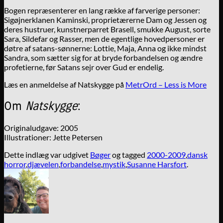
Bogen repræsenterer en lang række af farverige personer:
Sigøjnerklanen Kaminski, proprietærerne Dam og Jessen og
deres hustruer, kunstnerparret Brasell, smukke August, sorte
Sara, Sildefar og Rasser, men de egentlige hovedpersoner er
døtre af satans-sønnerne: Lottie, Maja, Anna og ikke mindst
Sandra, som sætter sig for at bryde forbandelsen og ændre
profetierne, før Satans sejr over Gud er endelig.
Læs en anmeldelse af Natskygge på
MetrOrd – Less is More
Om
Natskygge
:
Originaludgave: 2005
Illustrationer: Jette Petersen
Dette indlæg var udgivet
Bøger
og tagged
2000-2009
,
dansk
horror
,
djævelen
,
forbandelse
,
mystik
,
Susanne Harsfort
.