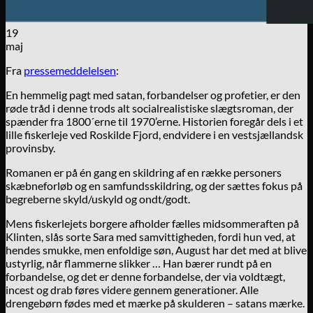
19
maj
Fra
pressemeddelelsen
:
En hemmelig pagt med satan, forbandelser og profetier, er den
røde tråd i denne trods alt socialrealistiske slægtsroman, der
spænder fra 1800´erne til 1970’erne. Historien foregår dels i et
lille fiskerleje ved Roskilde Fjord, endvidere i en vestsjællandsk
provinsby.
Romanen er på én gang en skildring af en række personers
skæbneforløb og en samfundsskildring, og der sættes fokus på
begreberne skyld/uskyld og ondt/godt.
Mens fiskerlejets borgere afholder fælles midsommeraften på
Klinten, slås sorte Sara med samvittigheden, fordi hun ved, at
hendes smukke, men enfoldige søn, August har det med at blive
ustyrlig, når flammerne slikker … Han bærer rundt på en
forbandelse, og det er denne forbandelse, der via voldtægt,
incest og drab føres videre gennem generationer. Alle
drengebørn fødes med et mærke på skulderen – satans mærke.