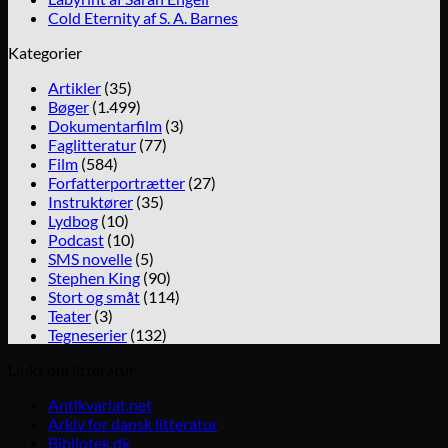
Cold Eternity af S. A. Barnes
Kategorier
Artikler
(35)
Bøger
(1.499)
Dokumentarfilm
(3)
Faglitteratur
(77)
Film
(584)
Forfatterportrætter
(27)
Instruktører
(35)
Lydbog
(10)
Podcast
(10)
SMS novelle
(5)
Stephen King
(90)
Stort og småt
(114)
Teater
(3)
Tegneserier
(132)
Links om litteratur
Antikvariat.net
Arkiv for dansk litteratur
Bibliotek.dk