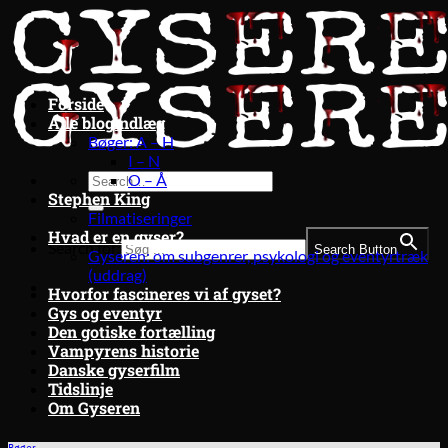
Fortsæt
til
indhold
Forside
Alle blogindlæg
Bøger: A – H
I – N
O – Å
Stephen King
Filmatiseringer
Hvad er en gyser?
Search for:
Search Button
Gyseren: om subgenrer, psykologi og eventyrtræk
(uddrag)
Hvorfor fascineres vi af gyset?
Gys og eventyr
Den gotiske fortælling
Vampyrens historie
Danske gyserfilm
Tidslinje
Om Gyseren