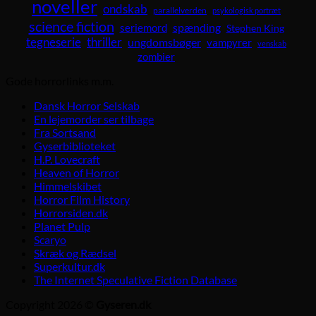
noveller
ondskab
parallelverden
psykologisk portræt
science fiction
spænding
seriemord
Stephen King
tegneserie
thriller
ungdomsbøger
vampyrer
venskab
zombier
Gode horrorlinks m.m.
Dansk Horror Selskab
En lejemorder ser tilbage
Fra Sortsand
Gyserbiblioteket
H.P. Lovecraft
Heaven of Horror
Himmelskibet
Horror Film History
Horrorsiden.dk
Planet Pulp
Scaryo
Skræk og Rædsel
Superkultur.dk
The Internet Speculative Fiction Database
Copyright 2026 ©
Gyseren.dk