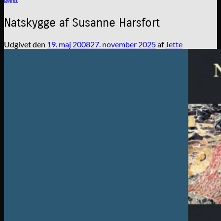
Bøger
Natskygge af Susanne Harsfort
Udgivet den
19. maj 2008
27. november 2025
af
Jette