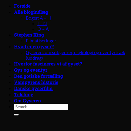
Forside
Alle blogindlæg
Bøger: A – H
I – N
O – Å
Stephen King
Filmatiseringer
Hvad er en gyser?
Gyseren: om subgenrer, psykologi og eventyrtræk
(uddrag)
Hvorfor fascineres vi af gyset?
Gys og eventyr
Den gotiske fortælling
Vampyrens historie
Danske gyserfilm
Tidslinje
Om Gyseren