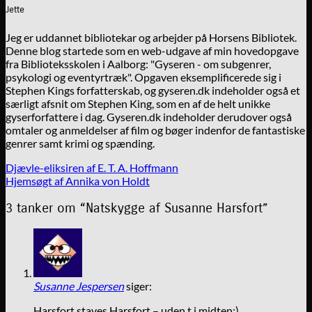
Jette
Jeg er uddannet bibliotekar og arbejder på Horsens Bibliotek.
Denne blog startede som en web-udgave af min hovedopgave
fra Biblioteksskolen i Aalborg: "Gyseren - om subgenrer,
psykologi og eventyrtræk". Opgaven eksemplificerede sig i
Stephen Kings forfatterskab, og gyseren.dk indeholder også et
særligt afsnit om Stephen King, som en af de helt unikke
gyserforfattere i dag. Gyseren.dk indeholder derudover også
omtaler og anmeldelser af film og bøger indenfor de fantastiske
genrer samt krimi og spænding.
Djævle-eliksiren af E. T. A. Hoffmann
Hjemsøgt af Annika von Holdt
3 tanker om “
Natskygge af Susanne Harsfort
”
Susanne Jespersen
siger:
Harsfort staves Harsfort – uden t i midten:)