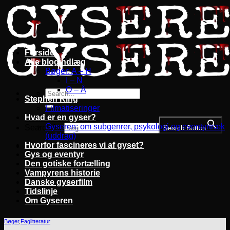
Fortsæt
til
indhold
Forside
Alle blogindlæg
Bøger: A – H
I – N
O – Å
Stephen King
Filmatiseringer
Hvad er en gyser?
Gyseren: om subgenrer, psykologi og eventyrtræk
Search for:
Search Button
(uddrag)
Hvorfor fascineres vi af gyset?
Gys og eventyr
Den gotiske fortælling
Vampyrens historie
Danske gyserfilm
Tidslinje
Om Gyseren
Bøger
,
Faglitteratur