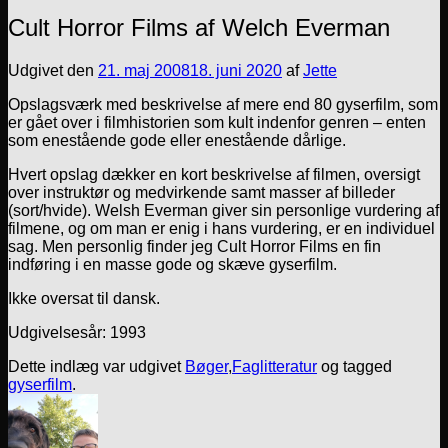
Cult Horror Films af Welch Everman
Udgivet den
21. maj 2008
18. juni 2020
af
Jette
Opslagsværk med beskrivelse af mere end 80 gyserfilm, som
er gået over i filmhistorien som kult indenfor genren – enten
som enestående gode eller enestående dårlige.
Hvert opslag dækker en kort beskrivelse af filmen, oversigt
over instruktør og medvirkende samt masser af billeder
(sort/hvide). Welsh Everman giver sin personlige vurdering af
filmene, og om man er enig i hans vurdering, er en individuel
sag. Men personlig finder jeg Cult Horror Films en fin
indføring i en masse gode og skæve gyserfilm.
Ikke oversat til dansk.
Udgivelsesår: 1993
Dette indlæg var udgivet
Bøger
,
Faglitteratur
og tagged
gyserfilm
.