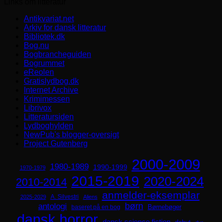
Links om litteratur
Antikvariat.net
Arkiv for dansk litteratur
Bibliotek.dk
Bog.nu
Bogbrancheguiden
Bogrummet
eReolen
Gratislydbog.dk
Internet Archive
Krimimessen
Librivox
Litteratursiden
Lydboghylden
NewPub's blogger-oversigt
Project Gutenberg
2000-2009
1980-1989
1990-1999
1970-1979
2015-2019
2020-2024
2010-2014
anmelder-eksemplar
A. Silvestri
2025-2029
Aliens
børn
antologi
Børnebøger
baseret på en bog
dansk horror
dansk science fiction