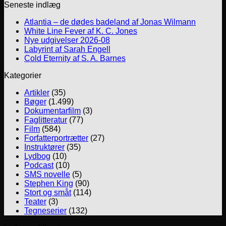
Seneste indlæg
Atlantia – de dødes badeland af Jonas Wilmann
White Line Fever af K. C. Jones
Nye udgivelser 2026-08
Labyrint af Sarah Engell
Cold Eternity af S. A. Barnes
Kategorier
Artikler
(35)
Bøger
(1.499)
Dokumentarfilm
(3)
Faglitteratur
(77)
Film
(584)
Forfatterportrætter
(27)
Instruktører
(35)
Lydbog
(10)
Podcast
(10)
SMS novelle
(5)
Stephen King
(90)
Stort og småt
(114)
Teater
(3)
Tegneserier
(132)