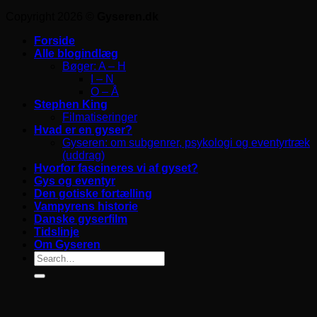
Copyright 2026 ©
Gyseren.dk
Forside
Alle blogindlæg
Bøger: A – H
I – N
O – Å
Stephen King
Filmatiseringer
Hvad er en gyser?
Gyseren: om subgenrer, psykologi og eventyrtræk
(uddrag)
Hvorfor fascineres vi af gyset?
Gys og eventyr
Den gotiske fortælling
Vampyrens historie
Danske gyserfilm
Tidslinje
Om Gyseren