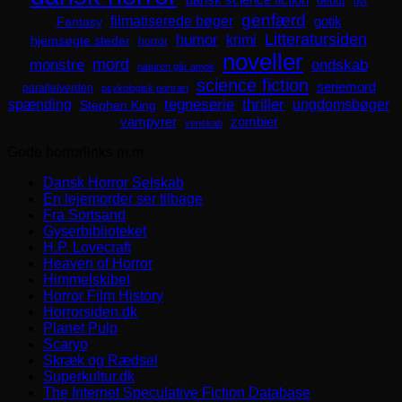
debut
dyr
genfærd
filmatiserede bøger
Fantasy
gotik
Litteratursiden
humor
krimi
hjemsøgte steder
horror
noveller
mord
monstre
ondskab
naturen går amok
science fiction
seriemord
parallelverden
psykologisk portræt
spænding
tegneserie
thriller
ungdomsbøger
Stephen King
zombier
vampyrer
venskab
Gode horrorlinks m.m.
Dansk Horror Selskab
En lejemorder ser tilbage
Fra Sortsand
Gyserbiblioteket
H.P. Lovecraft
Heaven of Horror
Himmelskibet
Horror Film History
Horrorsiden.dk
Planet Pulp
Scaryo
Skræk og Rædsel
Superkultur.dk
The Internet Speculative Fiction Database