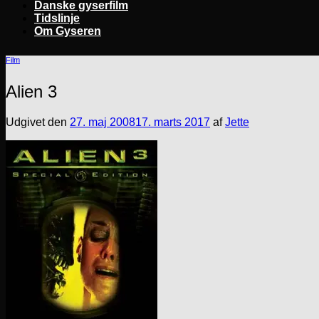
Danske gyserfilm
Tidslinje
Om Gyseren
Film
Alien 3
Udgivet den
27. maj 2008
17. marts 2017
af
Jette