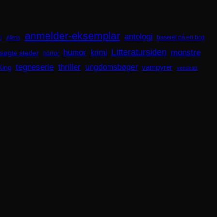
anmelder-eksemplar
antologi
i
baseret på en bog
Aliens
Litteratursiden
humor
krimi
monstre
søgte steder
horror
tegneserie
thriller
ungdomsbøger
King
vampyrer
venskab