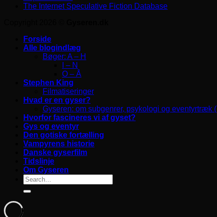
The Internet Speculative Fiction Database
Copyright 2026 ©
Gyseren.dk
Forside
Alle blogindlæg
Bøger: A – H
I – N
O – Å
Stephen King
Filmatiseringer
Hvad er en gyser?
Gyseren: om subgenrer, psykologi og eventyrtræk 
Hvorfor fascineres vi af gyset?
Gys og eventyr
Den gotiske fortælling
Vampyrens historie
Danske gyserfilm
Tidslinje
Om Gyseren