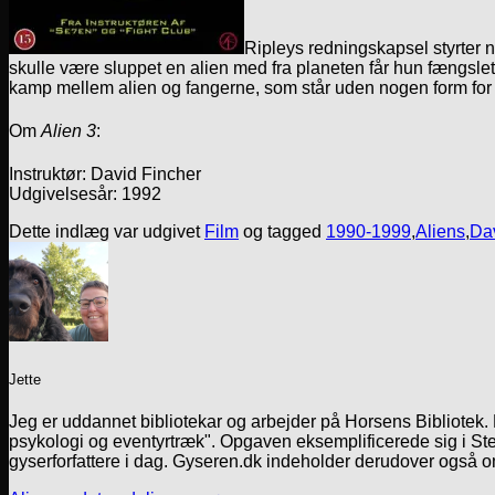
Ripleys redningskapsel styrter 
skulle være sluppet en alien med fra planeten får hun fængslet
kamp mellem alien og fangerne, som står uden nogen form for
Om
Alien 3
:
Instruktør: David Fincher
Udgivelsesår: 1992
Dette indlæg var udgivet
Film
og tagged
1990-1999
,
Aliens
,
Dav
Jette
Jeg er uddannet bibliotekar og arbejder på Horsens Bibliotek
psykologi og eventyrtræk". Opgaven eksemplificerede sig i Ste
gyserforfattere i dag. Gyseren.dk indeholder derudover også o