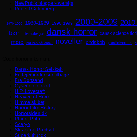
NewPub's blogger-oversigt
Project Gutenberg
2000-2009
2010
1980-1989
1990-1999
1970-1979
dansk horror
børn
dansk science fict
Børnebøger
noveller
mord
ondskab
parallelverden
naturen går amok
p
Gode horrorlinks m.m.
Dansk Horror Selskab
En lejemorder ser tilbage
Fra Sortsand
Gyserbiblioteket
H.P. Lovecraft
Heaven of Horror
Himmelskibet
Horror Film History
Horrorsiden.dk
Planet Pulp
Scaryo
Skræk og Rædsel
Superkultur.dk