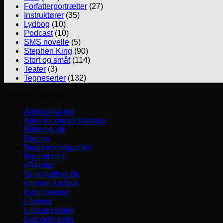
Forfatterportrætter
(27)
Instruktører
(35)
Lydbog
(10)
Podcast
(10)
SMS novelle
(5)
Stephen King
(90)
Stort og småt
(114)
Teater
(3)
Tegneserier
(132)
Links om litteratur
Antikvariat.net
Arkiv for dansk litteratur
Bibliotek.dk
Bog.nu
Bogbrancheguiden
Bogrummet
eReolen
Gratislydbog.dk
Internet Archive
Krimimessen
Librivox
Litteratursiden
Lydboghylden