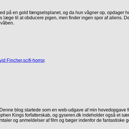
ned på en gold fængselsplanet, og da hun vågner op, opdager hun,
s læge til at obducere pigen, men finder ingen spor af aliens. D
 våben.
id Fincher
,
scifi-horror
.
. Denne blog startede som en web-udgave af min hovedopgave fr
phen Kings forfatterskab, og gyseren.dk indeholder også et særl
mtaler og anmeldelser af film og bøger indenfor de fantastiske 