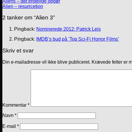
Aliens – det endelige opgør
Alien – resurrcetion
2 tanker om “
Alien 3
”
Pingback:
Nominerede 2012: Patrick Leis
Pingback:
IMDB’s bud på ‘Top Sci-Fi Horror Films’
Skriv et svar
Din e-mailadresse vil ikke blive publiceret.
Krævede felter er 
Kommentar
*
Navn
*
E-mail
*