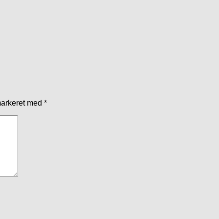
markeret med
*