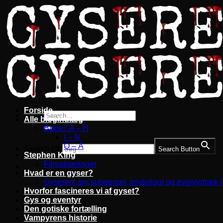
Fortsæt
til
indhold
Forside
Alle blogindlæg
Bøger: A – H
I – N
O – Å
Search for:
Search Button
Stephen King
Filmatiseringer
Hvad er en gyser?
Gyseren: om subgenrer, psykologi og eventyrtræk 
Hvorfor fascineres vi af gyset?
Gys og eventyr
Den gotiske fortælling
Vampyrens historie