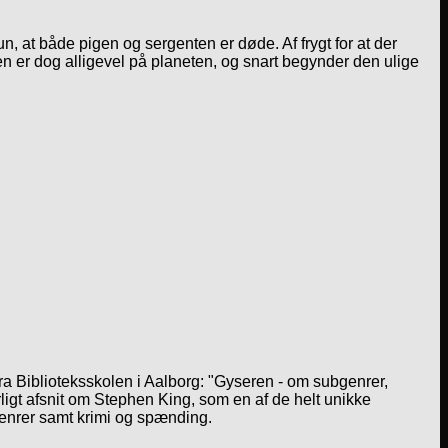
 at både pigen og sergenten er døde. Af frygt for at der
en er dog alligevel på planeten, og snart begynder den ulige
a Biblioteksskolen i Aalborg: "Gyseren - om subgenrer,
igt afsnit om Stephen King, som en af de helt unikke
genrer samt krimi og spænding.