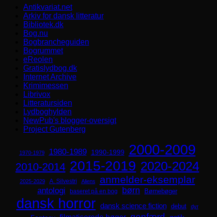
Antikvariat.net
Arkiv for dansk litteratur
Bibliotek.dk
Bog.nu
Bogbrancheguiden
Bogrummet
eReolen
Gratislydbog.dk
Internet Archive
Krimimessen
Librivox
Litteratursiden
Lydboghylden
NewPub's blogger-oversigt
Project Gutenberg
2000-2009
1980-1989
1990-1999
1970-1979
2015-2019
2020-2024
2010-2014
anmelder-eksemplar
A. Silvestri
2025-2029
Aliens
børn
antologi
Børnebøger
baseret på en bog
dansk horror
dansk science fiction
debut
dyr
genfærd