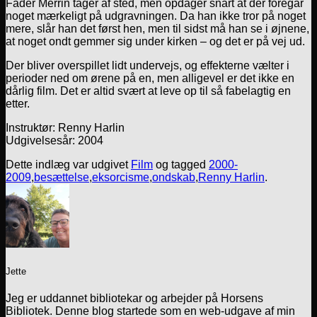
Fader Merrin tager af sted, men opdager snart at der foregår
noget mærkeligt på udgravningen. Da han ikke tror på noget
mere, slår han det først hen, men til sidst må han se i øjnene,
at noget ondt gemmer sig under kirken – og det er på vej ud.
Der bliver overspillet lidt undervejs, og effekterne vælter i
perioder ned om ørene på en, men alligevel er det ikke en
dårlig film. Det er altid svært at leve op til så fabelagtig en
etter.
Instruktør: Renny Harlin
Udgivelsesår: 2004
Dette indlæg var udgivet
Film
og tagged
2000-
2009
,
besættelse
,
eksorcisme
,
ondskab
,
Renny Harlin
.
Jette
Jeg er uddannet bibliotekar og arbejder på Horsens
Bibliotek. Denne blog startede som en web-udgave af min