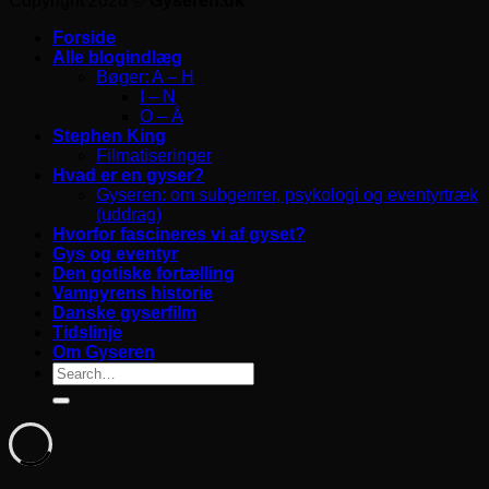
Copyright 2026 ©
Gyseren.dk
Forside
Alle blogindlæg
Bøger: A – H
I – N
O – Å
Stephen King
Filmatiseringer
Hvad er en gyser?
Gyseren: om subgenrer, psykologi og eventyrtræk
(uddrag)
Hvorfor fascineres vi af gyset?
Gys og eventyr
Den gotiske fortælling
Vampyrens historie
Danske gyserfilm
Tidslinje
Om Gyseren