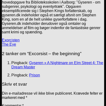
hovedopgave fra Biblioteksskolen i Aalborg: "Gyseren - om
subgenrer, psykologi og eventyrtræk". Opgaven
eksemplificerede sig i Stephen Kings forfatterskab, og
gyseren.dk indeholder også et særligt afsnit om Stephen
King, som en af de helt unikke gyserforfattere i dag.
Gyseren.dk indeholder derudover også omtaler og
anmeldelser af film og bøger indenfor de fantastiske genrer
samt krimi og spænding.
Exorcisten
The Eye
2 tanker om “
Excorsist – the beginning
”
Pingback:
Gyseren » A Nightmare on Elm Street 4: The
Dream Master
Pingback:
Prison
Skriv et svar
Din e-mailadresse vil ikke blive publiceret.
Krævede felter er
markeret med
*
Kommentar
*