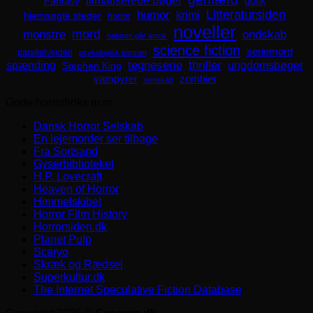
filmatiserede bøger
Fantasy
gotik
Litteratursiden
humor
krimi
hjemsøgte steder
horror
noveller
mord
monstre
ondskab
naturen går amok
science fiction
seriemord
parallelverden
psykologisk portræt
spænding
tegneserie
thriller
ungdomsbøger
Stephen King
zombier
vampyrer
venskab
Gode horrorlinks m.m.
Dansk Horror Selskab
En lejemorder ser tilbage
Fra Sortsand
Gyserbiblioteket
H.P. Lovecraft
Heaven of Horror
Himmelskibet
Horror Film History
Horrorsiden.dk
Planet Pulp
Scaryo
Skræk og Rædsel
Superkultur.dk
The Internet Speculative Fiction Database