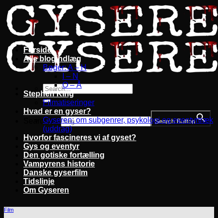
Fortsæt
til
indhold
Forside
Alle blogindlæg
Bøger: A – H
I – N
O – Å
Stephen King
Filmatiseringer
Hvad er en gyser?
Gyseren: om subgenrer, psykologi og eventyrtræk
Search for:
Search Button
(uddrag)
Hvorfor fascineres vi af gyset?
Gys og eventyr
Den gotiske fortælling
Vampyrens historie
Danske gyserfilm
Tidslinje
Om Gyseren
Film