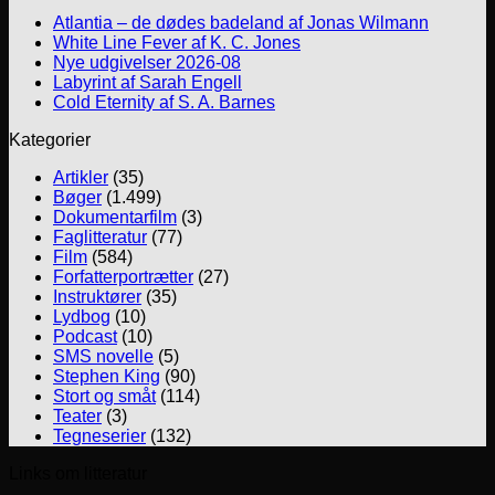
Atlantia – de dødes badeland af Jonas Wilmann
White Line Fever af K. C. Jones
Nye udgivelser 2026-08
Labyrint af Sarah Engell
Cold Eternity af S. A. Barnes
Kategorier
Artikler
(35)
Bøger
(1.499)
Dokumentarfilm
(3)
Faglitteratur
(77)
Film
(584)
Forfatterportrætter
(27)
Instruktører
(35)
Lydbog
(10)
Podcast
(10)
SMS novelle
(5)
Stephen King
(90)
Stort og småt
(114)
Teater
(3)
Tegneserier
(132)
Links om litteratur