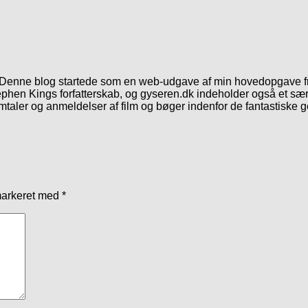
. Denne blog startede som en web-udgave af min hovedopgave fr
phen Kings forfatterskab, og gyseren.dk indeholder også et særl
mtaler og anmeldelser af film og bøger indenfor de fantastiske 
markeret med
*