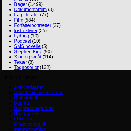
Bøger
(1.499)
Dokumentarfilm
(3)
Faglitteratur
(77)
Film
(584)
Forfatterportrætter
(27)
Instruktører
(35)
Lydbog
(10)
Podcast
(10)
SMS novelle
(5)
Stephen King
(90)
Stort og småt
(114)
Teater
(3)
Tegneserier
(132)
Links om litteratur
Antikvariat.net
Arkiv for dansk litteratur
Bibliotek.dk
Bog.nu
Bogbrancheguiden
Bogrummet
eReolen
Gratislydbog.dk
Internet Archive