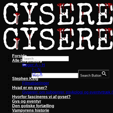
Fortsæt
til
indhold
Forside
Alle blogindlæg
Bøger: A – H
I – N
O – Å
Search for:
Search Button
Stephen King
Filmatiseringer
Hvad er en gyser?
Gyseren: om subgenrer, psykologi og eventyrtræk 
Hvorfor fascineres vi af gyset?
Gys og eventyr
Den gotiske fortælling
Vampyrens historie