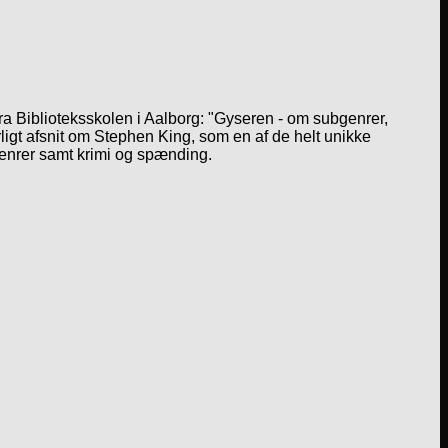
a Biblioteksskolen i Aalborg: "Gyseren - om subgenrer,
igt afsnit om Stephen King, som en af de helt unikke
genrer samt krimi og spænding.