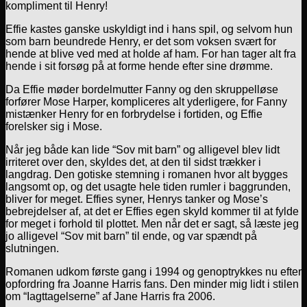
kompliment til Henry!
Effie kastes ganske uskyldigt ind i hans spil, og selvom hun
som barn beundrede Henry, er det som voksen svært for
hende at blive ved med at holde af ham. For han tager alt fra
hende i sit forsøg på at forme hende efter sine drømme.
Da Effie møder bordelmutter Fanny og den skruppelløse
forfører Mose Harper, kompliceres alt yderligere, for Fanny
mistænker Henry for en forbrydelse i fortiden, og Effie
forelsker sig i Mose.
Når jeg både kan lide “Sov mit barn” og alligevel blev lidt
irriteret over den, skyldes det, at den til sidst trækker i
langdrag. Den gotiske stemning i romanen hvor alt bygges
langsomt op, og det usagte hele tiden rumler i baggrunden,
bliver for meget. Effies syner, Henrys tanker og Mose’s
bebrejdelser af, at det er Effies egen skyld kommer til at fylde
for meget i forhold til plottet. Men når det er sagt, så læste jeg
jo alligevel “Sov mit barn” til ende, og var spændt på
slutningen.
Romanen udkom første gang i 1994 og genoptrykkes nu efter
opfordring fra Joanne Harris fans. Den minder mig lidt i stilen
om “Iagttagelserne” af Jane Harris fra 2006.