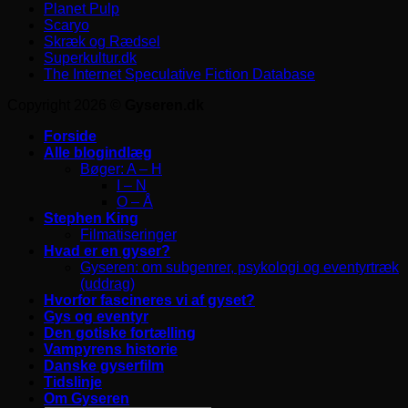
Planet Pulp
Scaryo
Skræk og Rædsel
Superkultur.dk
The Internet Speculative Fiction Database
Copyright 2026 ©
Gyseren.dk
Forside
Alle blogindlæg
Bøger: A – H
I – N
O – Å
Stephen King
Filmatiseringer
Hvad er en gyser?
Gyseren: om subgenrer, psykologi og eventyrtræk
(uddrag)
Hvorfor fascineres vi af gyset?
Gys og eventyr
Den gotiske fortælling
Vampyrens historie
Danske gyserfilm
Tidslinje
Om Gyseren