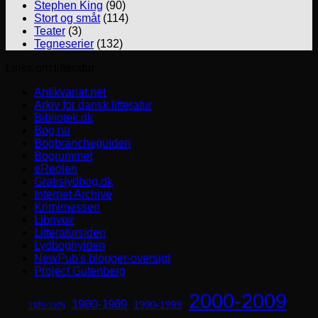
Stephen King
(90)
Stort og småt
(114)
Teater
(3)
Tegneserier
(132)
Links om litteratur
Antikvariat.net
Arkiv for dansk litteratur
Bibliotek.dk
Bog.nu
Bogbrancheguiden
Bogrummet
eReolen
Gratislydbog.dk
Internet Archive
Krimimessen
Librivox
Litteratursiden
Lydboghylden
NewPub's blogger-oversigt
Project Gutenberg
2000-2009
1980-1989
1990-1999
1970-1979