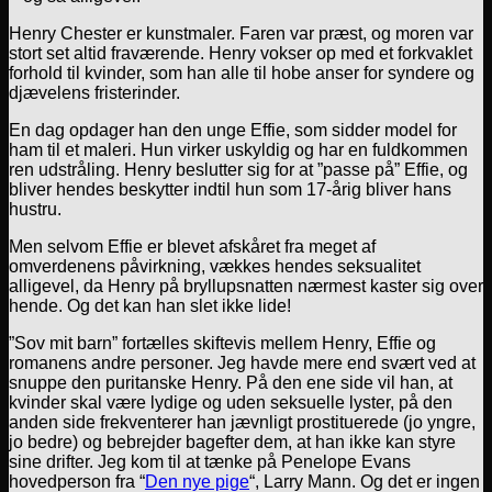
Henry Chester er kunstmaler. Faren var præst, og moren var
stort set altid fraværende. Henry vokser op med et forkvaklet
forhold til kvinder, som han alle til hobe anser for syndere og
djævelens fristerinder.
En dag opdager han den unge Effie, som sidder model for
ham til et maleri. Hun virker uskyldig og har en fuldkommen
ren udstråling. Henry beslutter sig for at ”passe på” Effie, og
bliver hendes beskytter indtil hun som 17-årig bliver hans
hustru.
Men selvom Effie er blevet afskåret fra meget af
omverdenens påvirkning, vækkes hendes seksualitet
alligevel, da Henry på bryllupsnatten nærmest kaster sig over
hende. Og det kan han slet ikke lide!
”Sov mit barn” fortælles skiftevis mellem Henry, Effie og
romanens andre personer. Jeg havde mere end svært ved at
snuppe den puritanske Henry. På den ene side vil han, at
kvinder skal være lydige og uden seksuelle lyster, på den
anden side frekventerer han jævnligt prostituerede (jo yngre,
jo bedre) og bebrejder bagefter dem, at han ikke kan styre
sine drifter. Jeg kom til at tænke på Penelope Evans
hovedperson fra “
Den nye pige
“, Larry Mann. Og det er ingen