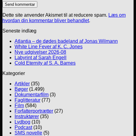
Dette site anvender Akismet til at reducere spam.
Læs om
hvordan din kommentar bliver behandlet
.
Seneste indlæg
Atlantia – de dødes badeland af Jonas Wilmann
White Line Fever af K. C. Jones
Nye udgivelser 2026-08
Labyrint af Sarah Engell
Cold Eternity af S. A. Barnes
Kategorier
Artikler
(35)
Bøger
(1.499)
Dokumentarfilm
(3)
Faglitteratur
(77)
Film
(584)
Forfatterportrætter
(27)
Instruktører
(35)
Lydbog
(10)
Podcast
(10)
SMS novelle
(5)