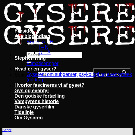
Fortsæt
til
indhold
Forside
Alle blogindlæg
Bøger: A – H
I – N
O – Å
Stephen King
Filmatiseringer
Hvad er en gyser?
Gyseren: om subgenrer, psykologi og eventyrtræk
Search for:
Search Button
(uddrag)
Hvorfor fascineres vi af gyset?
Gys og eventyr
Den gotiske fortælling
Vampyrens historie
Danske gyserfilm
Tidslinje
Om Gyseren
Bøger