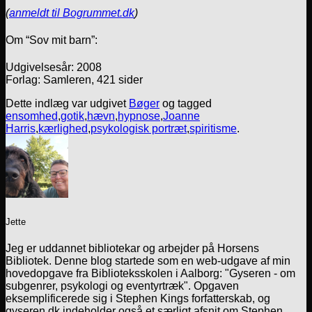
(
anmeldt til Bogrummet.dk
)
Om “Sov mit barn”:
Udgivelsesår: 2008
Forlag: Samleren, 421 sider
Dette indlæg var udgivet
Bøger
og tagged
ensomhed
,
gotik
,
hævn
,
hypnose
,
Joanne
Harris
,
kærlighed
,
psykologisk portræt
,
spiritisme
.
Jette
Jeg er uddannet bibliotekar og arbejder på Horsens
Bibliotek. Denne blog startede som en web-udgave af min
hovedopgave fra Biblioteksskolen i Aalborg: "Gyseren - om
subgenrer, psykologi og eventyrtræk". Opgaven
eksemplificerede sig i Stephen Kings forfatterskab, og
gyseren.dk indeholder også et særligt afsnit om Stephen