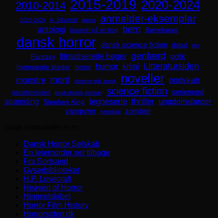
2015-2019
2020-2024
2010-2014
anmelder-eksemplar
A. Silvestri
2025-2029
Aliens
børn
antologi
Børnebøger
baseret på en bog
dansk horror
dansk science fiction
debut
dyr
genfærd
filmatiserede bøger
Fantasy
gotik
Litteratursiden
humor
krimi
hjemsøgte steder
horror
noveller
mord
monstre
ondskab
naturen går amok
science fiction
seriemord
parallelverden
psykologisk portræt
spænding
tegneserie
thriller
ungdomsbøger
Stephen King
zombier
vampyrer
venskab
Gode horrorlinks m.m.
Dansk Horror Selskab
En lejemorder ser tilbage
Fra Sortsand
Gyserbiblioteket
H.P. Lovecraft
Heaven of Horror
Himmelskibet
Horror Film History
Horrorsiden.dk