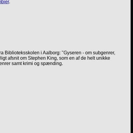
bier
.
a Biblioteksskolen i Aalborg: "Gyseren - om subgenrer,
igt afsnit om Stephen King, som en af de helt unikke
genrer samt krimi og spænding.