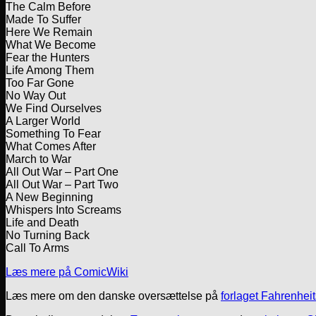
The Calm Before
Made To Suffer
Here We Remain
What We Become
Fear the Hunters
Life Among Them
Too Far Gone
No Way Out
We Find Ourselves
A Larger World
Something To Fear
What Comes After
March to War
All Out War – Part One
All Out War – Part Two
A New Beginning
Whispers Into Screams
Life and Death
No Turning Back
Call To Arms
Læs mere på ComicWiki
Læs mere om den danske oversættelse på
forlaget Fahrenhe