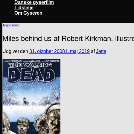
Danske gyserfilm
Tidslinje
Om Gyseren
Tegneserier
Miles behind us af Robert Kirkman, illustr
Udgivet den
31. oktober 2008
1. maj 2019
af
Jette