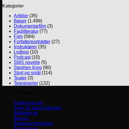
Kategorier
Artikler
(35)
Bøger
(1.499)
Dokumentarfilm
(3)
Faglitteratur
(77)
Film
(584)
Forfatterportrætter
(27)
Instruktører
(35)
Lydbog
(10)
Podcast
(10)
SMS novelle
(5)
Stephen King
(90)
Stort og småt
(114)
Teater
(3)
Tegneserier
(132)
Links om litteratur
Antikvariat.net
Arkiv for dansk litteratur
Bibliotek.dk
Bog.nu
Bogbrancheguiden
Bogrummet