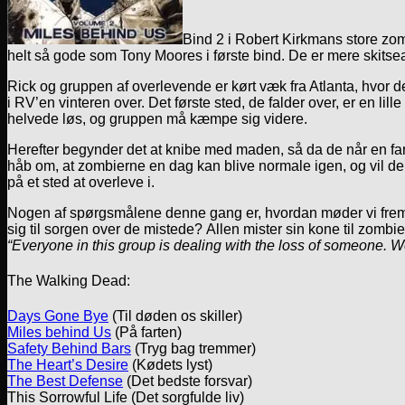
Bind 2 i Robert Kirkmans store zo
helt så gode som Tony Moores i første bind. De er mere skitseagt
Rick og gruppen af overlevende er kørt væk fra Atlanta, hvor de
i RV’en vinteren over. Det første sted, de falder over, er en li
helvede løs, og gruppen må kæmpe sig videre.
Herefter begynder det at knibe med maden, så da de når en farm
håb om, at zombierne en dag kan blive normale igen, og vil derf
på et sted at overleve i.
Nogen af spørgsmålene denne gang er, hvordan møder vi fremm
sig til sorgen over de mistede? Allen mister sin kone til zombi
“Everyone in this group is dealing with the loss of someone. We
The Walking Dead:
Days Gone Bye
(Til døden os skiller)
Miles behind Us
(På farten)
Safety Behind Bars
(Tryg bag tremmer)
The Heart’s Desire
(Kødets lyst)
The Best Defense
(Det bedste forsvar)
This Sorrowful Life (Det sorgfulde liv)