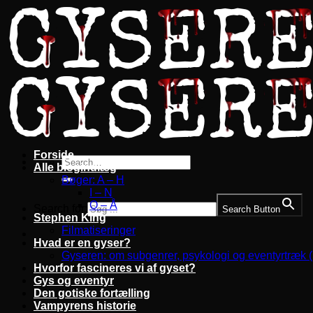
Fortsæt
til
indhold
Forside
Alle blogindlæg
Bøger: A – H
I – N
O – Å
Search for:
Search Button
Stephen King
Filmatiseringer
Hvad er en gyser?
Gyseren: om subgenrer, psykologi og eventyrtræk 
Hvorfor fascineres vi af gyset?
Gys og eventyr
Den gotiske fortælling
Vampyrens historie