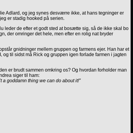
ie Adlard, og jeg synes desværre ikke, at hans tegninger er
 jeg er stadig hooked på serien.
 leder de efter et godt sted at bosætte sig, så de ikke skal bo
gn, der omringer det hele, men efter en rolig nat bryder
r opstår gnidninger mellem gruppen og farmens ejer. Han har et
, og til sidst må Rick og gruppen igen forlade farmen i jagten
erden er brudt sammen omkring os? Og hvordan forholder man
ndrea siger til ham:
n’t a goddamn thing we can do about it!”