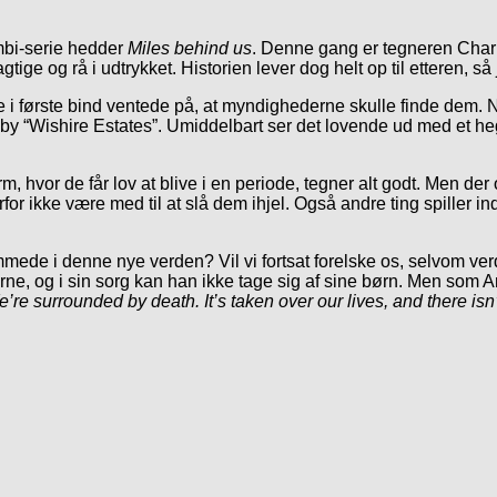
mbi-serie hedder
Miles behind us
. Denne gang er tegneren Charl
ige og rå i udtrykket. Historien lever dog helt op til etteren, så
 i første bind ventede på, at myndighederne skulle finde dem. Nu
lle by “Wishire Estates”. Umiddelbart ser det lovende ud med et he
, hvor de får lov at blive i en periode, tegner alt godt. Men de
or ikke være med til at slå dem ihjel. Også andre ting spiller ind
ede i denne nye verden? Vil vi fortsat forelske os, selvom v
erne, og i sin sorg kan han ikke tage sig af sine børn. Men som A
’re surrounded by death. It’s taken over our lives, and there is