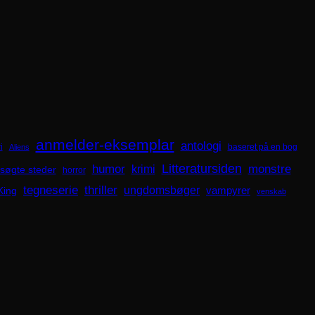
anmelder-eksemplar
antologi
i
baseret på en bog
Aliens
Litteratursiden
humor
krimi
monstre
søgte steder
horror
tegneserie
thriller
ungdomsbøger
King
vampyrer
venskab