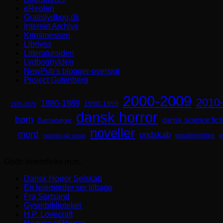
eReolen
Gratislydbog.dk
Internet Archive
Krimimessen
Librivox
Litteratursiden
Lydboghylden
NewPub's blogger-oversigt
Project Gutenberg
2000-2009
2010
1980-1989
1990-1999
1970-1979
dansk horror
børn
dansk science fict
Børnebøger
noveller
mord
ondskab
parallelverden
naturen går amok
p
Gode horrorlinks m.m.
Dansk Horror Selskab
En lejemorder ser tilbage
Fra Sortsand
Gyserbiblioteket
H.P. Lovecraft