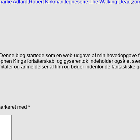
harlie Adlard
,
Robert Kirkman
,
tegneserie
,
The Walking Dead
,
zom
. Denne blog startede som en web-udgave af min hovedopgave fr
phen Kings forfatterskab, og gyseren.dk indeholder også et særl
mtaler og anmeldelser af film og bøger indenfor de fantastiske 
markeret med
*