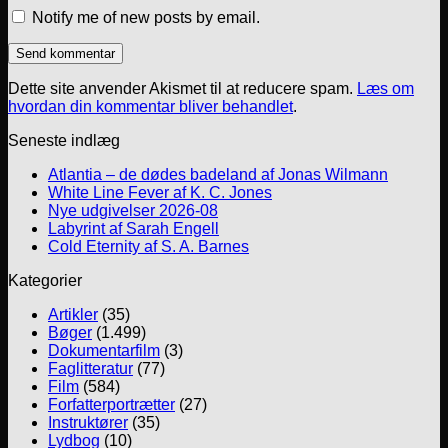
Notify me of new posts by email.
Dette site anvender Akismet til at reducere spam.
Læs om
hvordan din kommentar bliver behandlet
.
Seneste indlæg
Atlantia – de dødes badeland af Jonas Wilmann
White Line Fever af K. C. Jones
Nye udgivelser 2026-08
Labyrint af Sarah Engell
Cold Eternity af S. A. Barnes
Kategorier
Artikler
(35)
Bøger
(1.499)
Dokumentarfilm
(3)
Faglitteratur
(77)
Film
(584)
Forfatterportrætter
(27)
Instruktører
(35)
Lydbog
(10)