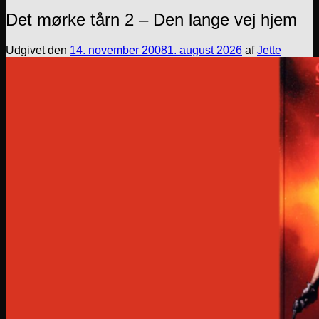
Det mørke tårn 2 – Den lange vej hjem
Udgivet den
14. november 2008
1. august 2026
af
Jette