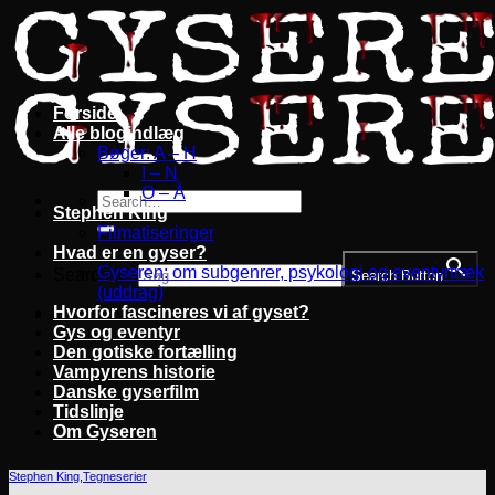
Fortsæt
til
indhold
Forside
Alle blogindlæg
Bøger: A – H
I – N
O – Å
Stephen King
Filmatiseringer
Hvad er en gyser?
Gyseren: om subgenrer, psykologi og eventyrtræk
Search for:
Search Button
(uddrag)
Hvorfor fascineres vi af gyset?
Gys og eventyr
Den gotiske fortælling
Vampyrens historie
Danske gyserfilm
Tidslinje
Om Gyseren
Stephen King
,
Tegneserier