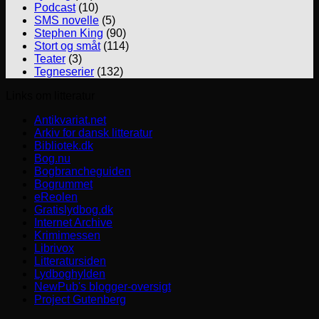
Podcast
(10)
SMS novelle
(5)
Stephen King
(90)
Stort og småt
(114)
Teater
(3)
Tegneserier
(132)
Links om litteratur
Antikvariat.net
Arkiv for dansk litteratur
Bibliotek.dk
Bog.nu
Bogbrancheguiden
Bogrummet
eReolen
Gratislydbog.dk
Internet Archive
Krimimessen
Librivox
Litteratursiden
Lydboghylden
NewPub's blogger-oversigt
Project Gutenberg