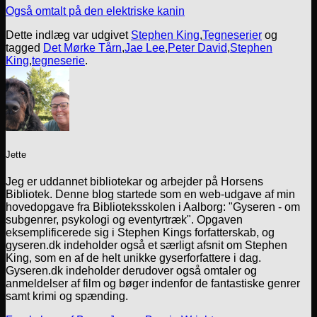
Også omtalt på den elektriske kanin
Dette indlæg var udgivet
Stephen King
,
Tegneserier
og
tagged
Det Mørke Tårn
,
Jae Lee
,
Peter David
,
Stephen
King
,
tegneserie
.
Jette
Jeg er uddannet bibliotekar og arbejder på Horsens
Bibliotek. Denne blog startede som en web-udgave af min
hovedopgave fra Biblioteksskolen i Aalborg: "Gyseren - om
subgenrer, psykologi og eventyrtræk". Opgaven
eksemplificerede sig i Stephen Kings forfatterskab, og
gyseren.dk indeholder også et særligt afsnit om Stephen
King, som en af de helt unikke gyserforfattere i dag.
Gyseren.dk indeholder derudover også omtaler og
anmeldelser af film og bøger indenfor de fantastiske genrer
samt krimi og spænding.