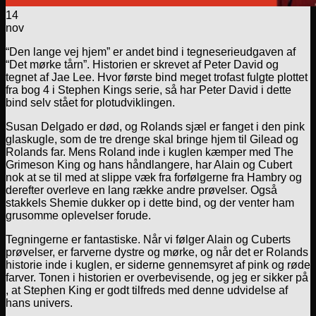
14
nov
“Den lange vej hjem” er andet bind i tegneserieudgaven af
“Det mørke tårn”. Historien er skrevet af Peter David og
tegnet af Jae Lee. Hvor første bind meget trofast fulgte plottet
fra bog 4 i Stephen Kings serie, så har Peter David i dette
bind selv stået for plotudviklingen.
Susan Delgado er død, og Rolands sjæl er fanget i den pink
glaskugle, som de tre drenge skal bringe hjem til Gilead og
Rolands far. Mens Roland inde i kuglen kæmper med The
Grimeson King og hans håndlangere, har Alain og Cubert
nok at se til med at slippe væk fra forfølgerne fra Hambry og
derefter overleve en lang række andre prøvelser. Også
stakkels Shemie dukker op i dette bind, og der venter ham
grusomme oplevelser forude.
Tegningerne er fantastiske. Når vi følger Alain og Cuberts
prøvelser, er farverne dystre og mørke, og når det er Rolands
historie inde i kuglen, er siderne gennemsyret af pink og røde
farver. Tonen i historien er overbevisende, og jeg er sikker på
, at Stephen King er godt tilfreds med denne udvidelse af
hans univers.