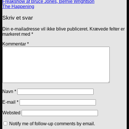
Freakshow af Bruce Jones, Bernie Wrightson
The Happening
Skriv et svar
Din e-mailadresse vil ikke blive publiceret.
Krævede felter er
markeret med
*
Kommentar
*
Navn
*
E-mail
*
Websted
Notify me of follow-up comments by email.