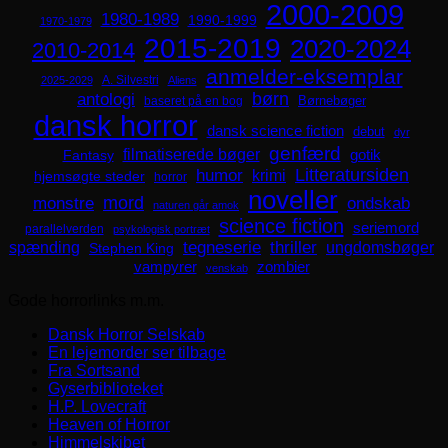
2000-2009
1980-1989
1990-1999
1970-1979
2015-2019
2020-2024
2010-2014
anmelder-eksemplar
A. Silvestri
2025-2029
Aliens
børn
antologi
Børnebøger
baseret på en bog
dansk horror
dansk science fiction
debut
dyr
genfærd
filmatiserede bøger
Fantasy
gotik
Litteratursiden
humor
krimi
hjemsøgte steder
horror
noveller
mord
monstre
ondskab
naturen går amok
science fiction
seriemord
parallelverden
psykologisk portræt
spænding
tegneserie
thriller
ungdomsbøger
Stephen King
zombier
vampyrer
venskab
Gode horrorlinks m.m.
Dansk Horror Selskab
En lejemorder ser tilbage
Fra Sortsand
Gyserbiblioteket
H.P. Lovecraft
Heaven of Horror
Himmelskibet