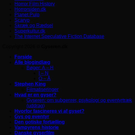
Horror Film History
Horrorsiden.dk
Planet Pulp
Scaryo
Skræk og Rædsel
Superkultur.dk
The Internet Speculative Fiction Database
Copyright 2026 ©
Gyseren.dk
Forside
Alle blogindlæg
Bøger: A – H
I – N
O – Å
Stephen King
Filmatiseringer
Hvad er en gyser?
Gyseren: om subgenrer, psykologi og eventyrtræk
(uddrag)
Hvorfor fascineres vi af gyset?
Gys og eventyr
Den gotiske fortælling
Vampyrens historie
Danske gyserfilm