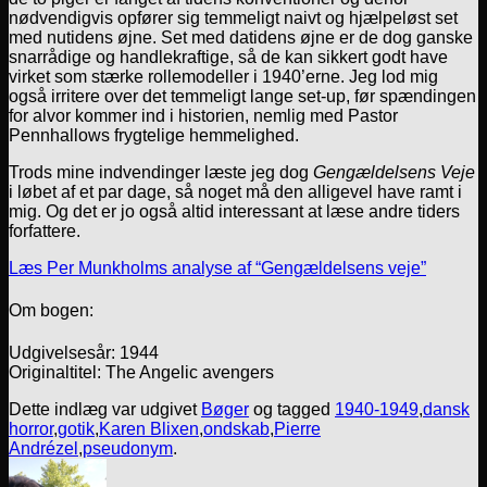
nødvendigvis opfører sig temmeligt naivt og hjælpeløst set
med nutidens øjne. Set med datidens øjne er de dog ganske
snarrådige og handlekraftige, så de kan sikkert godt have
virket som stærke rollemodeller i 1940’erne. Jeg lod mig
også irritere over det temmeligt lange set-up, før spændingen
for alvor kommer ind i historien, nemlig med Pastor
Pennhallows frygtelige hemmelighed.
Trods mine indvendinger læste jeg dog
Gengældelsens Veje
i løbet af et par dage, så noget må den alligevel have ramt i
mig. Og det er jo også altid interessant at læse andre tiders
forfattere.
Læs Per Munkholms analyse af “Gengældelsens veje”
Om bogen:
Udgivelsesår: 1944
Originaltitel: The Angelic avengers
Dette indlæg var udgivet
Bøger
og tagged
1940-1949
,
dansk
horror
,
gotik
,
Karen Blixen
,
ondskab
,
Pierre
Andrézel
,
pseudonym
.