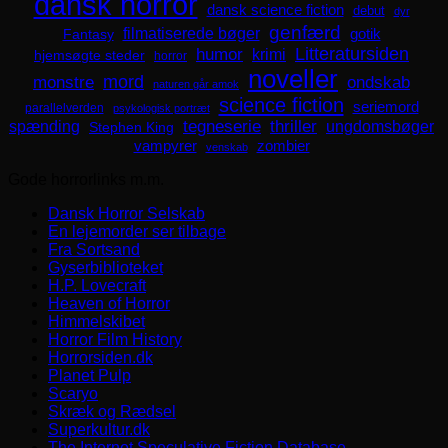
dansk horror
dansk science fiction
debut
dyr
genfærd
filmatiserede bøger
Fantasy
gotik
Litteratursiden
humor
krimi
hjemsøgte steder
horror
noveller
mord
monstre
ondskab
naturen går amok
science fiction
seriemord
parallelverden
psykologisk portræt
spænding
tegneserie
thriller
ungdomsbøger
Stephen King
zombier
vampyrer
venskab
Gode horrorlinks m.m.
Dansk Horror Selskab
En lejemorder ser tilbage
Fra Sortsand
Gyserbiblioteket
H.P. Lovecraft
Heaven of Horror
Himmelskibet
Horror Film History
Horrorsiden.dk
Planet Pulp
Scaryo
Skræk og Rædsel
Superkultur.dk
The Internet Speculative Fiction Database