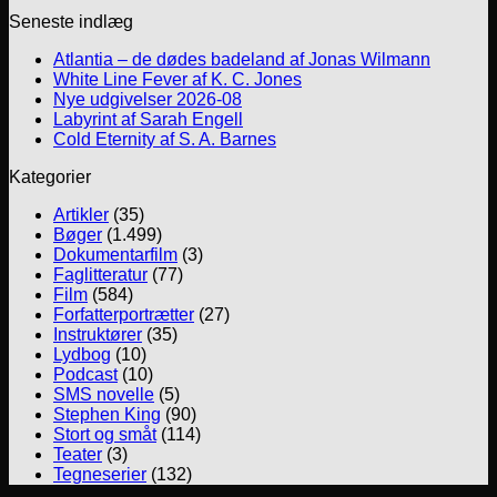
Seneste indlæg
Atlantia – de dødes badeland af Jonas Wilmann
White Line Fever af K. C. Jones
Nye udgivelser 2026-08
Labyrint af Sarah Engell
Cold Eternity af S. A. Barnes
Kategorier
Artikler
(35)
Bøger
(1.499)
Dokumentarfilm
(3)
Faglitteratur
(77)
Film
(584)
Forfatterportrætter
(27)
Instruktører
(35)
Lydbog
(10)
Podcast
(10)
SMS novelle
(5)
Stephen King
(90)
Stort og småt
(114)
Teater
(3)
Tegneserier
(132)