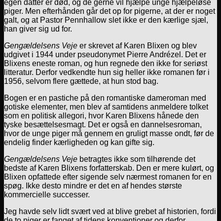
egen datter er død, og de gerne vil hjælpe unge hjælpeløse
piger. Men efterhånden går det op for pigerne, at der er noget
galt, og at Pastor Pennhallow slet ikke er den kærlige sjæl,
han giver sig ud for.
Gengældelsens Veje
er skrevet af Karen Blixen og blev
udgivet i 1944 under pseudonymet Pierre Andrézel. Det er
Blixens eneste roman, og hun regnede den ikke for seriøst
litteratur. Derfor vedkendte hun sig heller ikke romanen før i
1956, selvom flere gættede, at hun stod bag.
Bogen er en pastiche på den romantiske dameroman med
gotiske elementer, men blev af samtidens anmeldere tolket
som en politisk allegori, hvor Karen Blixens hånede den
tyske besættelsesmagt. Det er også en dannelsesroman,
hvor de unge piger må gennem en gruligt masse ondt, før de
endelig finder kærligheden og kan gifte sig.
Gengældelsens Veje
betragtes ikke som tilhørende det
bedste af Karen Blixens forfatterskab. Den er mere kulørt, og
Blixen opfattede efter sigende selv nærmest romanen for en
spøg. Ikke desto mindre er det en af hendes største
kommercielle successer.
Jeg havde selv lidt svært ved at blive grebet af historien, fordi
de to piger er fanget af tidens konventioner og derfor