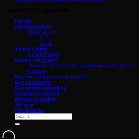
Copyright 2026 ©
Gyseren.dk
Forside
Alle blogindlæg
Bøger: A – H
I – N
O – Å
Stephen King
Filmatiseringer
Hvad er en gyser?
Gyseren: om subgenrer, psykologi og eventyrtræk
(uddrag)
Hvorfor fascineres vi af gyset?
Gys og eventyr
Den gotiske fortælling
Vampyrens historie
Danske gyserfilm
Tidslinje
Om Gyseren