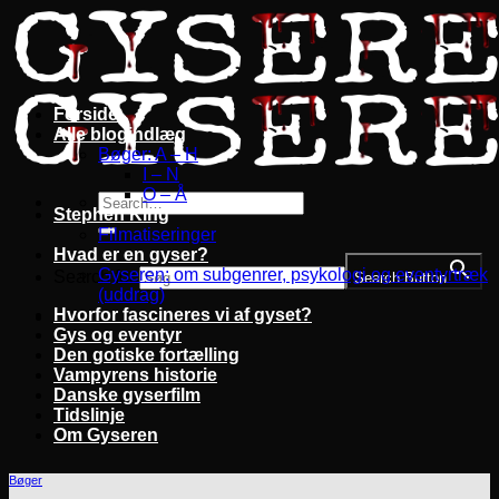
Fortsæt
til
indhold
Forside
Alle blogindlæg
Bøger: A – H
I – N
O – Å
Stephen King
Filmatiseringer
Hvad er en gyser?
Gyseren: om subgenrer, psykologi og eventyrtræk
Search for:
Search Button
(uddrag)
Hvorfor fascineres vi af gyset?
Gys og eventyr
Den gotiske fortælling
Vampyrens historie
Danske gyserfilm
Tidslinje
Om Gyseren
Bøger