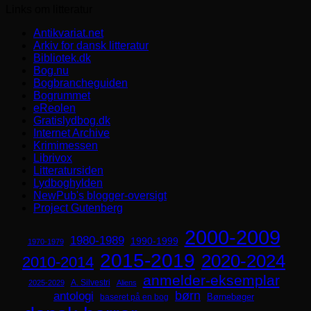
Links om litteratur
Antikvariat.net
Arkiv for dansk litteratur
Bibliotek.dk
Bog.nu
Bogbrancheguiden
Bogrummet
eReolen
Gratislydbog.dk
Internet Archive
Krimimessen
Librivox
Litteratursiden
Lydboghylden
NewPub's blogger-oversigt
Project Gutenberg
2000-2009
1980-1989
1990-1999
1970-1979
2015-2019
2020-2024
2010-2014
anmelder-eksemplar
A. Silvestri
2025-2029
Aliens
børn
antologi
Børnebøger
baseret på en bog