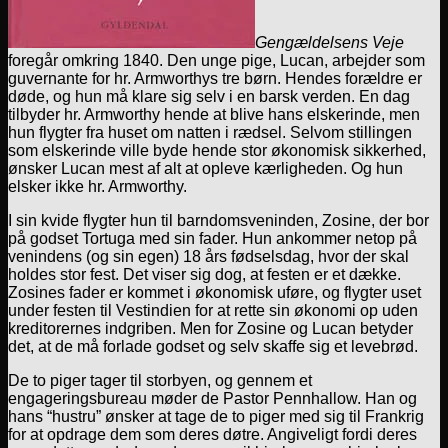
Gengældelsens Veje
foregår omkring 1840. Den unge pige, Lucan, arbejder som
guvernante for hr. Armworthys tre børn. Hendes forældre er
døde, og hun må klare sig selv i en barsk verden. En dag
tilbyder hr. Armworthy hende at blive hans elskerinde, men
hun flygter fra huset om natten i rædsel. Selvom stillingen
som elskerinde ville byde hende stor økonomisk sikkerhed,
ønsker Lucan mest af alt at opleve kærligheden. Og hun
elsker ikke hr. Armworthy.
I sin kvide flygter hun til barndomsveninden, Zosine, der bor
på godset Tortuga med sin fader. Hun ankommer netop på
venindens (og sin egen) 18 års fødselsdag, hvor der skal
holdes stor fest. Det viser sig dog, at festen er et dække.
Zosines fader er kommet i økonomisk uføre, og flygter uset
under festen til Vestindien for at rette sin økonomi op uden
kreditorernes indgriben. Men for Zosine og Lucan betyder
det, at de må forlade godset og selv skaffe sig et levebrød.
De to piger tager til storbyen, og gennem et
engageringsbureau møder de Pastor Pennhallow. Han og
hans “hustru” ønsker at tage de to piger med sig til Frankrig
for at opdrage dem som deres døtre. Angiveligt fordi deres