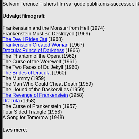
Selvom Terence Fishers film var gode publikums-successer, fik
Udvalgt filmografi:
Frankenstein and the Monster from Hell (1974)
Frankenstein Must Be Destroyed (1969)
The Devil Rides Out
(1968)
Frankenstein Created Woman
(1967)
Dracula: Prince of Darkness
(1966)
The Phantom of the Opera (1962)
The Curse of the Werewolf (1961)
The Two Faces of Dr. Jekyll (1960)
The Brides of Dracula
(1960)
The Mummy (1959)
The Man Who Could Cheat Death (1959)
The Hound of the Baskervilles (1959)
The Revenge of Frankenstein
(1958)
Dracula
(1958)
The Curse of Frankenstein (1957)
Four Sided Triangle (1953)
A Song for Tomorrow (1948)
Læs mere: