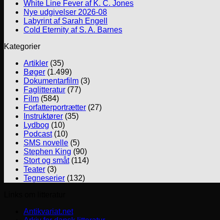
White Line Fever af K. C. Jones
Nye udgivelser 2026-08
Labyrint af Sarah Engell
Cold Eternity af S. A. Barnes
Kategorier
Artikler
(35)
Bøger
(1.499)
Dokumentarfilm
(3)
Faglitteratur
(77)
Film
(584)
Forfatterportrætter
(27)
Instruktører
(35)
Lydbog
(10)
Podcast
(10)
SMS novelle
(5)
Stephen King
(90)
Stort og småt
(114)
Teater
(3)
Tegneserier
(132)
Links om litteratur
Antikvariat.net