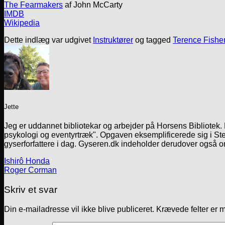
The Fearmakers
af John McCarty
IMDB
Wikipedia
Dette indlæg var udgivet
Instruktører
og tagged
Terence Fishe
Jette
Jeg er uddannet bibliotekar og arbejder på Horsens Bibliotek
psykologi og eventyrtræk". Opgaven eksemplificerede sig i Ste
gyserforfattere i dag. Gyseren.dk indeholder derudover også o
Ishirô Honda
Roger Corman
Skriv et svar
Din e-mailadresse vil ikke blive publiceret.
Krævede felter er 