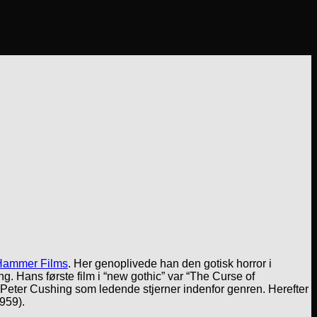
Hammer Films
. Her genoplivede han den gotisk horror i
ng. Hans første film i “new gothic” var “The Curse of
Peter Cushing som ledende stjerner indenfor genren. Herefter
959).