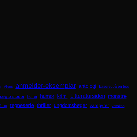
anmelder-eksemplar
antologi
i
baseret på en bog
Aliens
Litteratursiden
humor
krimi
monstre
søgte steder
horror
tegneserie
thriller
ungdomsbøger
King
vampyrer
venskab