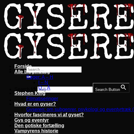
Fortsæt
til
indhold
Forside
Alle blogindlæg
Bøger: A – H
I – N
O – Å
Search for:
Search Button
Stephen King
Filmatiseringer
Hvad er en gyser?
Gyseren: om subgenrer, psykologi og eventyrtræk 
Hvorfor fascineres vi af gyset?
Gys og eventyr
Den gotiske fortælling
Vampyrens historie