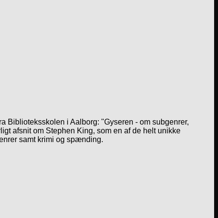
a Biblioteksskolen i Aalborg: "Gyseren - om subgenrer,
igt afsnit om Stephen King, som en af de helt unikke
genrer samt krimi og spænding.