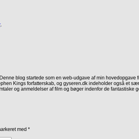
r
.
. Denne blog startede som en web-udgave af min hovedopgave fr
phen Kings forfatterskab, og gyseren.dk indeholder også et særl
mtaler og anmeldelser af film og bøger indenfor de fantastiske 
markeret med
*