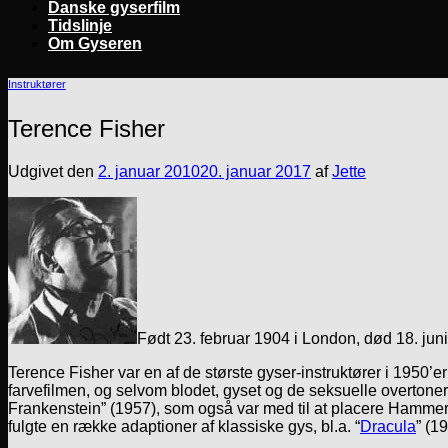
Danske gyserfilm
Tidslinje
Om Gyseren
Instruktører
Terence Fisher
Udgivet den
2. januar 2010
20. januar 2017
af
Jette
Født 23. februar 1904 i London, død 18. jun
Terence Fisher var en af de største gyser-instruktører i 1950’e
farvefilmen, og selvom blodet, gyset og de seksuelle overtoner 
Frankenstein” (1957), som også var med til at placere Hammer
fulgte en række adaptioner af klassiske gys, bl.a. “
Dracula
” (1