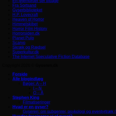
En lejemorder ser tilbage
Fra Sortsand
Gyserbiblioteket
H.P. Lovecraft
Heaven of Horror
Himmelskibet
Horror Film History
Horrorsiden.dk
Planet Pulp
Scaryo
Skræk og Rædsel
Superkultur.dk
The Internet Speculative Fiction Database
Copyright 2026 ©
Gyseren.dk
Forside
Alle blogindlæg
Bøger: A – H
I – N
O – Å
Stephen King
Filmatiseringer
Hvad er en gyser?
Gyseren: om subgenrer, psykologi og eventyrtræk 