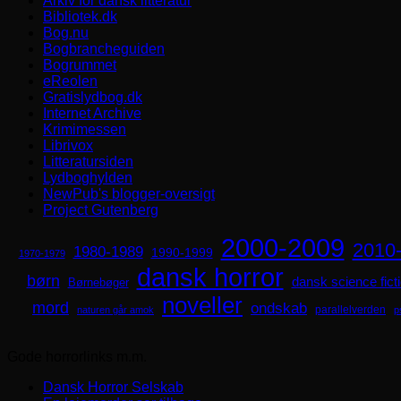
Arkiv for dansk litteratur
Bibliotek.dk
Bog.nu
Bogbrancheguiden
Bogrummet
eReolen
Gratislydbog.dk
Internet Archive
Krimimessen
Librivox
Litteratursiden
Lydboghylden
NewPub's blogger-oversigt
Project Gutenberg
2000-2009
2010
1980-1989
1990-1999
1970-1979
dansk horror
børn
dansk science fict
Børnebøger
noveller
mord
ondskab
parallelverden
naturen går amok
p
Gode horrorlinks m.m.
Dansk Horror Selskab