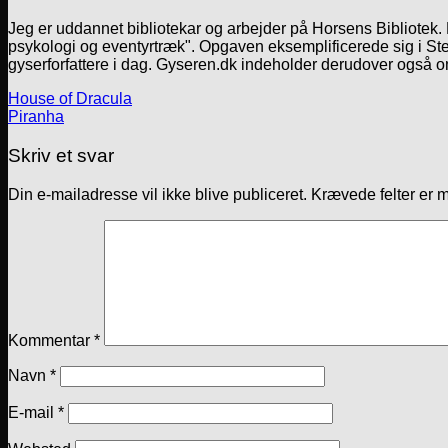
Jeg er uddannet bibliotekar og arbejder på Horsens Bibliotek
psykologi og eventyrtræk". Opgaven eksemplificerede sig i Ste
gyserforfattere i dag. Gyseren.dk indeholder derudover også o
House of Dracula
Piranha
Skriv et svar
Din e-mailadresse vil ikke blive publiceret.
Krævede felter er 
Kommentar
*
Navn
*
E-mail
*