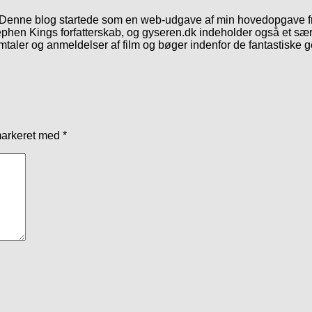
. Denne blog startede som en web-udgave af min hovedopgave fr
phen Kings forfatterskab, og gyseren.dk indeholder også et særl
mtaler og anmeldelser af film og bøger indenfor de fantastiske 
markeret med
*