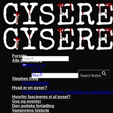
Fortsæt
til
indhold
Forside
Alle blogindlæg
Bøger: A – H
I – N
O – Å
Search for:
Search Button
Stephen King
Filmatiseringer
Hvad er en gyser?
Gyseren: om subgenrer, psykologi og eventyrtræk 
Hvorfor fascineres vi af gyset?
Gys og eventyr
Den gotiske fortælling
Vampyrens historie