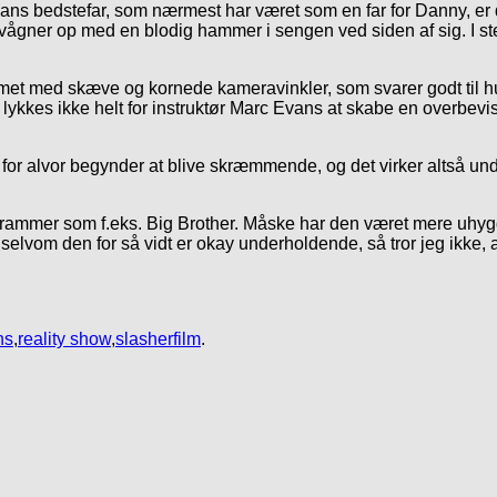
hans bedstefar, som nærmest har været som en far for Danny, er
a vågner op med en blodig hammer i sengen ved siden af sig. I s
ilmet med skæve og kornede kameravinkler, som svarer godt til
lykkes ikke helt for instruktør Marc Evans at skabe en overbevi
 for alvor begynder at blive skræmmende, og det virker altså und
v-programmer som f.eks. Big Brother. Måske har den været mere uhy
selvom den for så vidt er okay underholdende, så tror jeg ikke, at
ns
,
reality show
,
slasherfilm
.