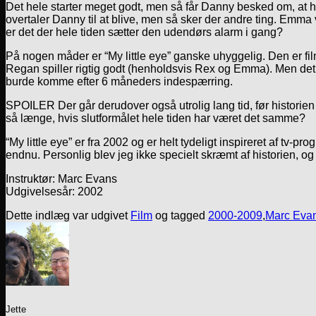
Det hele starter meget godt, men så får Danny besked om, at 
overtaler Danny til at blive, men så sker der andre ting. Emm
er det der hele tiden sætter den udendørs alarm i gang?
På nogen måder er “My little eye” ganske uhyggelig. Den er f
Regan spiller rigtig godt (henholdsvis Rex og Emma). Men det 
burde komme efter 6 måneders indespærring.
SPOILER Der går derudover også utrolig lang tid, før historien
så længe, hvis slutformålet hele tiden har været det samme?
“My little eye” er fra 2002 og er helt tydeligt inspireret af t
endnu. Personlig blev jeg ikke specielt skræmt af historien, og 
Instruktør: Marc Evans
Udgivelsesår: 2002
Dette indlæg var udgivet
Film
og tagged
2000-2009
,
Marc Eva
Jette