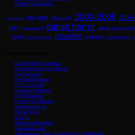
Project Gutenberg
2000-2009
2010
1980-1989
1990-1999
1970-1979
dansk horror
børn
dansk science fict
Børnebøger
noveller
mord
ondskab
parallelverden
naturen går amok
p
Gode horrorlinks m.m.
Dansk Horror Selskab
En lejemorder ser tilbage
Fra Sortsand
Gyserbiblioteket
H.P. Lovecraft
Heaven of Horror
Himmelskibet
Horror Film History
Horrorsiden.dk
Planet Pulp
Scaryo
Skræk og Rædsel
Superkultur.dk
The Internet Speculative Fiction Database