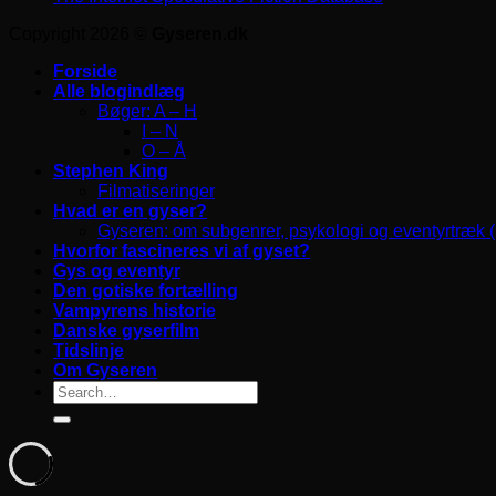
Copyright 2026 ©
Gyseren.dk
Forside
Alle blogindlæg
Bøger: A – H
I – N
O – Å
Stephen King
Filmatiseringer
Hvad er en gyser?
Gyseren: om subgenrer, psykologi og eventyrtræk 
Hvorfor fascineres vi af gyset?
Gys og eventyr
Den gotiske fortælling
Vampyrens historie
Danske gyserfilm
Tidslinje
Om Gyseren