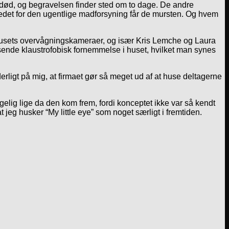
 død, og begravelsen finder sted om to dage. De andre
tedet for den ugentlige madforsyning får de mursten. Og hvem
 husets overvågningskameraer, og især Kris Lemche og Laura
sende klaustrofobisk fornemmelse i huset, hvilket man synes
erligt på mig, at firmaet gør så meget ud af at huse deltagerne
ggelig lige da den kom frem, fordi konceptet ikke var så kendt
 jeg husker “My little eye” som noget særligt i fremtiden.