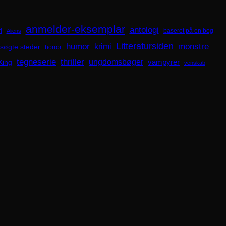
anmelder-eksemplar
antologi
i
baseret på en bog
Aliens
Litteratursiden
humor
krimi
monstre
søgte steder
horror
tegneserie
thriller
ungdomsbøger
King
vampyrer
venskab