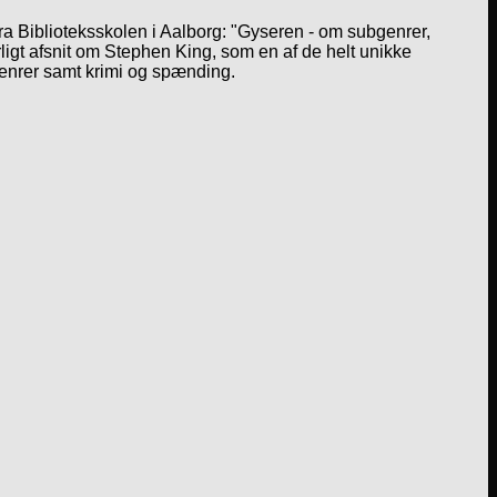
a Biblioteksskolen i Aalborg: "Gyseren - om subgenrer,
igt afsnit om Stephen King, som en af de helt unikke
genrer samt krimi og spænding.