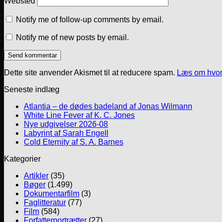
Websted
Notify me of follow-up comments by email.
Notify me of new posts by email.
Dette site anvender Akismet til at reducere spam.
Læs om hvor
Seneste indlæg
Atlantia – de dødes badeland af Jonas Wilmann
White Line Fever af K. C. Jones
Nye udgivelser 2026-08
Labyrint af Sarah Engell
Cold Eternity af S. A. Barnes
Kategorier
Artikler
(35)
Bøger
(1.499)
Dokumentarfilm
(3)
Faglitteratur
(77)
Film
(584)
Forfatterportrætter
(27)