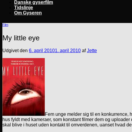
Danske gyserfilm
Tidslinje
Om Gyseren
Film
My little eye
Udgivet den
6. april 2010
1. april 2010
af
Jette
Fem unge melder sig til en konkurrence, h
hus fyldt med kameraer, som konstant filmer dem og uploader de
skal blive i huset uden kontakt til omverdenen, uanset hvad der