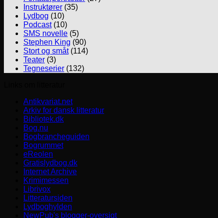
Instruktører
(35)
Lydbog
(10)
Podcast
(10)
SMS novelle
(5)
Stephen King
(90)
Stort og småt
(114)
Teater
(3)
Tegneserier
(132)
Links om litteratur
Antikvariat.net
Arkiv for dansk litteratur
Bibliotek.dk
Bog.nu
Bogbrancheguiden
Bogrummet
eReolen
Gratislydbog.dk
Internet Archive
Krimimessen
Librivox
Litteratursiden
Lydboghylden
NewPub's blogger-oversigt