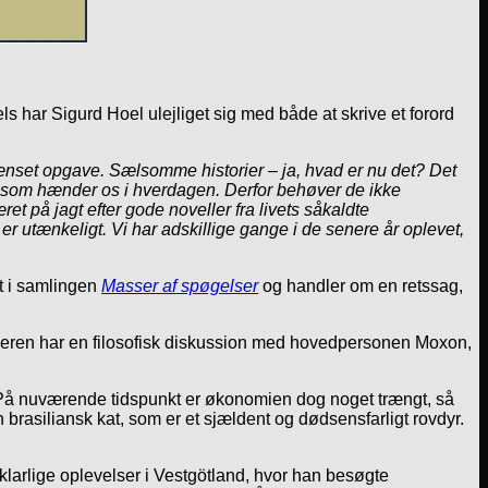
s har Sigurd Hoel ulejliget sig med både at skrive et forord
egrænset opgave. Sælsomme historier – ja, hvad er nu det? Det
det, som hænder os i hverdagen. Derfor behøver de ikke
et på jagt efter gode noveller fra livets såkaldte
 utænkeligt. Vi har adskillige gange i de senere år oplevet,
t i samlingen
Masser af spøgelser
og handler om en retssag,
tælleren har en filosofisk diskussion med hovedpersonen Moxon,
. På nuværende tidspunkt er økonomien dog noget trængt, så
 brasiliansk kat, som er et sjældent og dødsensfarligt rovdyr.
forklarlige oplevelser i Vestgötland, hvor han besøgte