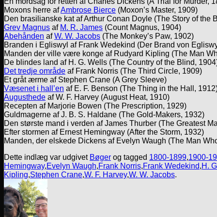
En mordsag for retten af Charles Dickens (A Trial for Murder, 
Moxons herre af
Ambrose Bierce
(Moxon’s Master, 1909)
Den brasilianske kat af Arthur Conan Doyle (The Story of the B
Grev Magnus
af
M. R. James
(Count Magnus, 1904)
Abehånden
af
W. W. Jacobs
(The Monkey’s Paw, 1902)
Branden i Egliswyl af Frank Wedekind (Der Brand von Egliswy
Manden der ville være konge af Rudyard Kipling (The Man W
De blindes land af H. G. Wells (The Country of the Blind, 1904
Det tredje område
af Frank Norris (The Third Circle, 1909)
Et gråt ærme af Stephen Crane (A Grey Sleeve)
Væsenet i hall’en
af E. F. Benson (The Thing in the Hall, 1912
Augusthede
af W. F. Harvey (August Heat, 1910)
Recepten af Marjorie Bowen (The Prescription, 1929)
Guldmagerne af J. B. S. Haldane (The Gold-Makers, 1932)
Den største mand i verden af James Thurber (The Greatest Ma
Efter stormen af Ernest Hemingway (After the Storm, 1932)
Manden, der elskede Dickens af Evelyn Waugh (The Man Who
Dette indlæg var udgivet
Bøger
og tagged
1800-1899
,
1900-1
Hemingway
,
Evelyn Waugh
,
Frank Norris
,
Frank Wedekind
,
H. G
Kipling
,
Stephen Crane
,
W. F. Harvey
,
W. W. Jacobs
.