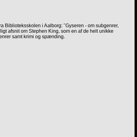
a Biblioteksskolen i Aalborg: "Gyseren - om subgenrer,
igt afsnit om Stephen King, som en af de helt unikke
genrer samt krimi og spænding.