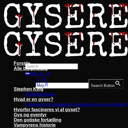
Fortsæt
til
indhold
Forside
Alle blogindlæg
Bøger: A – H
I – N
O – Å
Search for:
Search Button
Stephen King
Filmatiseringer
Hvad er en gyser?
Gyseren: om subgenrer, psykologi og eventyrtræk 
Hvorfor fascineres vi af gyset?
Gys og eventyr
Den gotiske fortælling
Vampyrens historie