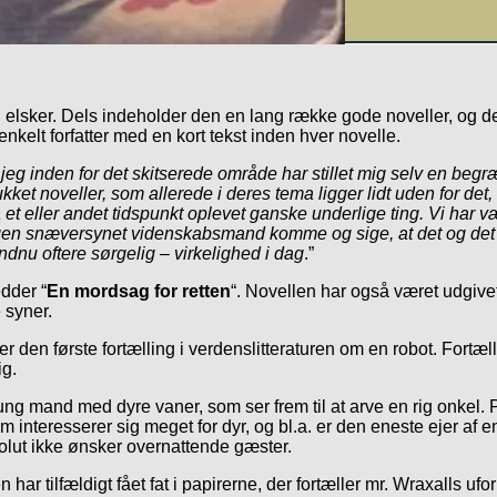
 elsker. Dels indeholder den en lang række gode noveller, og del
nkelt forfatter med en kort tekst inden hver novelle.
at jeg inden for det skitserede område har stillet mig selv en b
trukket noveller, som allerede i deres tema ligger lidt uden for 
et eller andet tidspunkt oplevet ganske underlige ting. Vi har vær
gen snæversynet videnskabsmand komme og sige, at det og det er
endnu oftere sørgelig – virkelighed i dag
.”
dder “
En mordsag for retten
“. Novellen har også været udgive
 syner.
 er den første fortælling i verdenslitteraturen om en robot. For
ig.
ung mand med dyre vaner, som ser frem til at arve en rig onkel
interesserer sig meget for dyr, og bl.a. er den eneste ejer af en
lut ikke ønsker overnattende gæster.
n har tilfældigt fået fat i papirerne, der fortæller mr. Wraxalls u