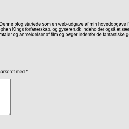
. Denne blog startede som en web-udgave af min hovedopgave fr
phen Kings forfatterskab, og gyseren.dk indeholder også et særl
mtaler og anmeldelser af film og bøger indenfor de fantastiske 
markeret med
*