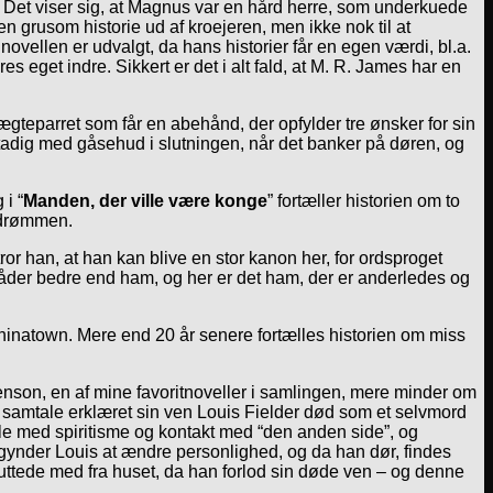
 Det viser sig, at Magnus var en hård herre, som underkuede
 en grusom historie ud af kroejeren, men ikke nok til at
vellen er udvalgt, da hans historier får en egen værdi, bl.a.
get indre. Sikkert er det i alt fald, at M. R. James har en
 ægteparret som får en abehånd, der opfylder tre ønsker for sin
tadig med gåsehud i slutningen, når det banker på døren, og
 i “
Manden, der ville være konge
” fortæller historien om to
gedrømmen.
tror han, at han kan blive en stor kanon her, for ordsproget
 måder bedre end ham, og her er det ham, der er anderledes og
Chinatown. Mere end 20 år senere fortælles historien om miss
Benson, en af mine favoritnoveller i samlingen, mere minder om
ne samtale erklæret sin ven Louis Fielder død som et selvmord
ifle med spiritisme og kontakt med “den anden side”, og
gynder Louis at ændre personlighed, og da han dør, findes
uttede med fra huset, da han forlod sin døde ven – og denne