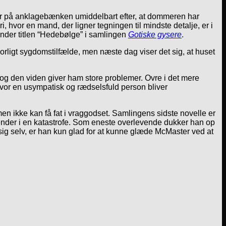
der på anklagebænken umiddelbart efter, at dommeren har
 hvor en mand, der ligner tegningen til mindste detalje, er i
under titlen “Hedebølge” i samlingen
Gotiske gysere
.
orligt sygdomstilfælde, men næste dag viser det sig, at huset
d, og den viden giver ham store problemer. Ovre i det mere
, hvor en usympatisk og rædselsfuld person bliver
 men ikke kan få fat i vraggodset. Samlingens sidste novelle er
ender i en katastrofe. Som eneste overlevende dukker han op
l sig selv, er han kun glad for at kunne glæde McMaster ved at