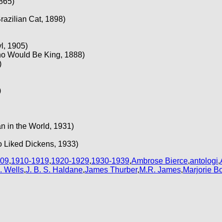
1865)
razilian Cat, 1898)
l, 1905)
ho Would Be King, 1888)
)
)
n in the World, 1931)
 Liked Dickens, 1933)
909
,
1910-1919
,
1920-1929
,
1930-1939
,
Ambrose Bierce
,
antologi
,
. Wells
,
J. B. S. Haldane
,
James Thurber
,
M.R. James
,
Marjorie 