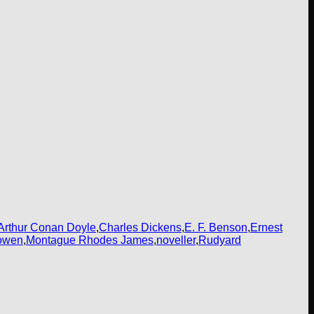
Arthur Conan Doyle
,
Charles Dickens
,
E. F. Benson
,
Ernest
Bowen
,
Montague Rhodes James
,
noveller
,
Rudyard