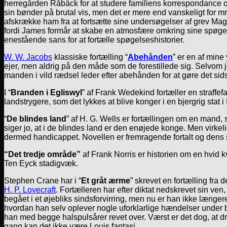
herregården Råbäck for at studere familiens korrespondance o
sin bønder på brutal vis, men det er mere end vanskeligt for mr.
afskrække ham fra at fortsætte sine undersøgelser af grev Mag
fordi James formår at skabe en atmosfære omkring sine spøgels
enestående sans for at fortælle spøgelseshistorier.
W. W. Jacobs
klassiske fortælling “
Abehånden
” er en af mine
ejer, men aldrig på den måde som de forestillede sig. Selvom 
manden i vild rædsel leder efter abehånden for at gøre det sid
I “
Branden i Egliswyl
” af Frank Wedekind fortæller en straffe
landstrygere, som det lykkes at blive konger i en bjergrig st
“
De blindes land
” af H. G. Wells er fortællingen om en mand, s
siger jo, at i de blindes land er den enøjede konge. Men virke
dermed handicappet. Novellen er fremragende fortalt og dens 
“Det tredje område”
af Frank Norris er historien om en hvid 
Ten Eyck stadigvæk.
Stephen Crane har i “
Et gråt ærme
” skrevet en fortælling fra
H. P. Lovecraft
. Fortælleren har efter diktat nedskrevet sin ve
begået i et øjebliks sindsforvirring, men nu er han ikke længe
hvordan han selv oplever nogle uforklarlige hændelser under 
han med begge halspulsårer revet over. Værst er det dog, at d
gang kan det ikke være Louis fantasi …