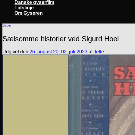
Danske gyserfilm
Tidslinje
Om Gyseren
Bøger
Sælsomme historier ved Sigurd Hoel
Udgivet den
26. august 2010
2. juli 2023
af
Jette