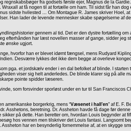
g regnskabsbøger fra godsets første ejer, Magnus de la Gardie.
 Wraxall at få nogen til at fortælle om ham. Til sidst får han dog
nus sidste hvilested … Om Montague R. James skriver Hoel, at no
er. Han lader de levende mennesker skabe spøgelserne af deres e
 yndlingshistorier gennem al tid. Det er den dystre fortælling om
jeg efterhånden har læst novellen masser af gange, sidder jeg s
ste ønske ugjort.
fange, hvorfor han er blevet idømt fængsel, mens Rudyard Kipling
at i Indien. Desværre lykkes det ikke dem begge at overleve kon
om pga. et jordskælv ender i en dal befolket af blinde. I starten 
ligheden viser sig helt anderledes. De blinde klarer sig på alle
skarpe pointe spidder læseren.
kvinde, som forsvinder sporløst under en tur til San Franciscos 
 den amerikanske borgerkrig, mens “
Væsenet i hall’en
” af E. F. 
n, dr. Asshetons, beretning. Dr. Assheton havde få dage før den
re sikker på dette. Han beretter om, hvordan Louis begynder at f
besøg hos vennen men tilskriver det Louis fantasi. Langsomt be
r. Assheton har en besynderlig fornemmelse af, at en skygge sm