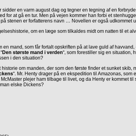
er sidder en varm august dag og tegner en tegning af en forbry
d for at gå en tur. Men på vejen kommer han forbi et stenhuggeri,
en på stenen er forfatterens navn … Novellen er også udkommet 
lseshistorie, om en læge som tilkaldes midt om natten til et alv
 om en mand, som får fortalt opskriften på at lave guld af havvan
“
Den største mand i verden
“, som forestiller sig en situation
sen i den situation?
alt historie om manden, der som den første finder et sunket skib,
ickens
“. Mr. Henty drager på en ekspedition til Amazonas, som 
. McMaster plejer ham tilbage til livet, og da Henty er kommet ti
n man elske Dickens?