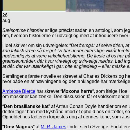
26
aug
Sælsomme historier
er lige præcist sådan en antologi, som jeg
om, hvordan historierne er udvalgt og med at introducere hver e
Hoel skriver om sin udvælgelse: “
Det fremgår af selve titlen, 
kan faktisk være så meget. Vi har under ellers lige vilkår fore
nødvendigvis at være virkelighedsfjerne. De fleste af os har på 
grænseområder, dér hvor virkeligt og uvirkeligt mødes. Lad in
at dét, der var utænkeligt i går, ofte er glædelig – eller måske 
Samlingens første novelle er skrevet af Charles Dickens og he
hvor både en af nævningene og den anklagede har mærkelige
Ambrose Bierce
har skrevet “
Moxons herre
“, som ifølge Hoel
om maskiner kan tænke. Den diskussion får et voldsomt endel
“
Den brasilianske kat
” af Arthur Conan Doyle handler om en 
derfor tager han med kyshånd imod et ophold hos en fætter, som 
Opholdet hos fætteren forpestes dog af dennes kone, som abso
“
Grev Magnus
” af
M. R. James
finder sted i Sverige. Forfattere