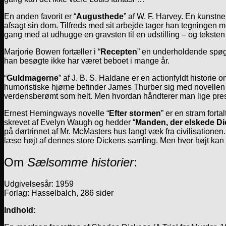
En anden favorit er “
Augusthede
” af W. F. Harvey. En kunstn
afsagt sin dom. Tilfreds med sit arbejde tager han tegningen me
gang med at udhugge en gravsten til en udstilling – og tekst
Marjorie Bowen fortæller i “
Recepten
” en underholdende spøge
han besøgte ikke har været beboet i mange år.
“
Guldmagerne
” af J. B. S. Haldane er en actionfyldt historie
humoristiske hjørne befinder James Thurber sig med novellen 
verdensberømt som helt. Men hvordan håndterer man lige pres
Ernest Hemingways novelle “
Efter stormen
” er en stram fort
skrevet af Evelyn Waugh og hedder “
Manden, der elskede D
på dørtrinnet af Mr. McMasters hus langt væk fra civilisationen
læse højt af dennes store Dickens samling. Men hvor højt ka
Om
Sælsomme historier
:
Udgivelsesår: 1959
Forlag: Hasselbalch, 286 sider
Indhold: