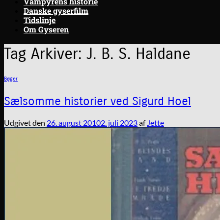
Vampyrens historie
Danske gyserfilm
Tidslinje
Om Gyseren
Tag Arkiver:
J. B. S. Haldane
Bøger
Sælsomme historier ved Sigurd Hoel
Udgivet den
26. august 2010
2. juli 2023
af
Jette