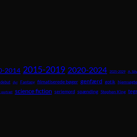
2015-2019
2020-2024
0-2014
A. Sil
2025-2029
genfærd
filmatiserede bøger
gotik
Fantasy
hjemsøgte
debut
dyr
science fiction
teg
spænding
seriemord
Stephen King
 portræt