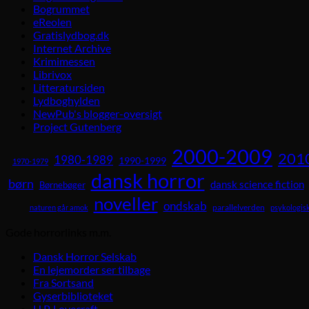
Bogrummet
eReolen
Gratislydbog.dk
Internet Archive
Krimimessen
Librivox
Litteratursiden
Lydboghylden
NewPub's blogger-oversigt
Project Gutenberg
2000-2009
201
1980-1989
1990-1999
1970-1979
dansk horror
børn
dansk science fiction
Børnebøger
noveller
ondskab
parallelverden
naturen går amok
psykologisk
Gode horrorlinks m.m.
Dansk Horror Selskab
En lejemorder ser tilbage
Fra Sortsand
Gyserbiblioteket
H.P. Lovecraft