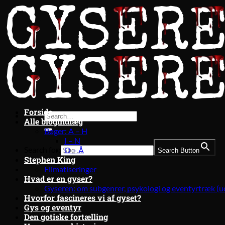
Fortsæt
til
indhold
Forside
Alle blogindlæg
Bøger: A – H
I – N
Search for:
O – Å
Search Button
Stephen King
Filmatiseringer
Hvad er en gyser?
Gyseren: om subgenrer, psykologi og eventyrtræk (u
Hvorfor fascineres vi af gyset?
Gys og eventyr
Den gotiske fortælling