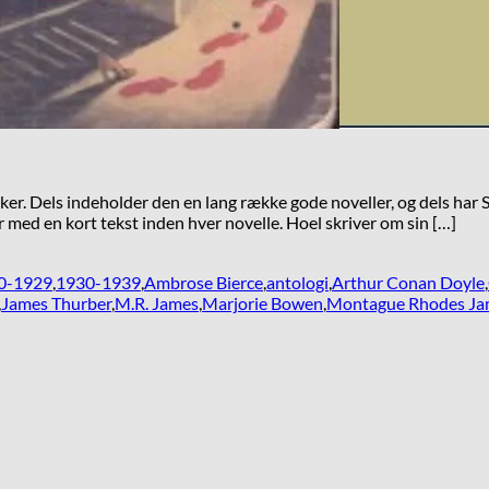
ker. Dels indeholder den en lang række gode noveller, og dels har S
r med en kort tekst inden hver novelle. Hoel skriver om sin […]
0-1929
,
1930-1939
,
Ambrose Bierce
,
antologi
,
Arthur Conan Doyle
,
,
James Thurber
,
M.R. James
,
Marjorie Bowen
,
Montague Rhodes Ja