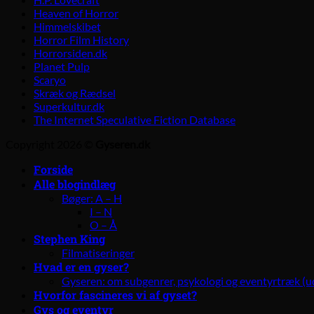
Heaven of Horror
Himmelskibet
Horror Film History
Horrorsiden.dk
Planet Pulp
Scaryo
Skræk og Rædsel
Superkultur.dk
The Internet Speculative Fiction Database
Copyright 2026 ©
Gyseren.dk
Forside
Alle blogindlæg
Bøger: A – H
I – N
O – Å
Stephen King
Filmatiseringer
Hvad er en gyser?
Gyseren: om subgenrer, psykologi og eventyrtræk (u
Hvorfor fascineres vi af gyset?
Gys og eventyr