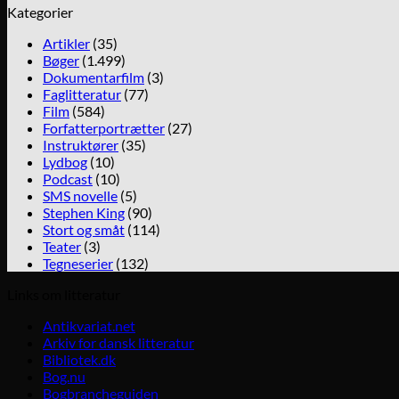
Kategorier
Artikler
(35)
Bøger
(1.499)
Dokumentarfilm
(3)
Faglitteratur
(77)
Film
(584)
Forfatterportrætter
(27)
Instruktører
(35)
Lydbog
(10)
Podcast
(10)
SMS novelle
(5)
Stephen King
(90)
Stort og småt
(114)
Teater
(3)
Tegneserier
(132)
Links om litteratur
Antikvariat.net
Arkiv for dansk litteratur
Bibliotek.dk
Bog.nu
Bogbrancheguiden