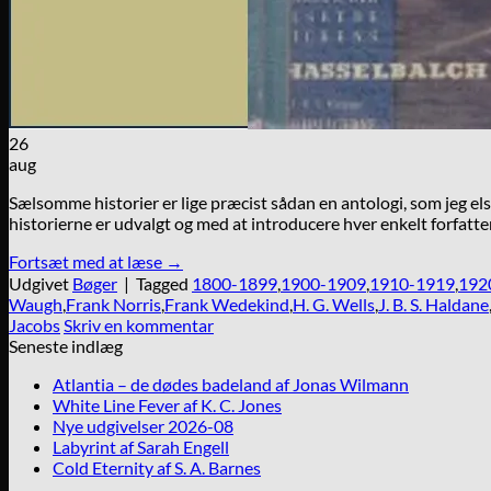
26
aug
Sælsomme historier er lige præcist sådan en antologi, som jeg els
historierne er udvalgt og med at introducere hver enkelt forfatte
Fortsæt med at læse
→
Udgivet
Bøger
|
Tagged
1800-1899
,
1900-1909
,
1910-1919
,
192
Waugh
,
Frank Norris
,
Frank Wedekind
,
H. G. Wells
,
J. B. S. Haldane
Jacobs
Skriv en kommentar
Seneste indlæg
Atlantia – de dødes badeland af Jonas Wilmann
White Line Fever af K. C. Jones
Nye udgivelser 2026-08
Labyrint af Sarah Engell
Cold Eternity af S. A. Barnes