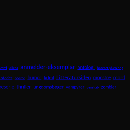
anmelder-eksemplar
antologi
vestri
baseret på en bog
Aliens
Litteratursiden
mord
humor
krimi
monstre
 steder
horror
neserie
thriller
ungdomsbøger
vampyrer
zombier
venskab