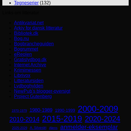
Tegneserier
(132)
Links om litteratur
Antikvariat.net
Arkiv for dansk litteratur
Bibliotek.dk
Bog.nu
Bogbrancheguiden
Bogrummet
eReolen
Gratislydbog.dk
Internet Archive
Krimimessen
Librivox
Litteratursiden
Lydboghylden
NewPub's blogger-oversigt
Project Gutenberg
2000-2009
1980-1989
1990-1999
1970-1979
2015-2019
2020-2024
2010-2014
anmelder-eksemplar
A. Silvestri
2025-2029
Aliens