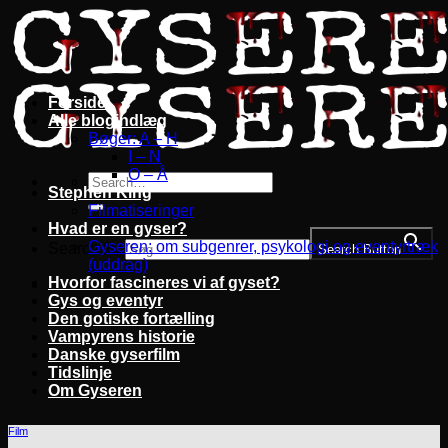
Fortsæt
til
indhold
Forside
Alle blogindlæg
Bøger: A – H
I – N
O – Å
Stephen King
Filmatiseringer
Hvad er en gyser?
Gyseren: om subgenrer, psykologi og eventyrtræk
Search for:
Search Button
(uddrag)
Hvorfor fascineres vi af gyset?
Gys og eventyr
Den gotiske fortælling
Vampyrens historie
Danske gyserfilm
Tidslinje
Om Gyseren
Film