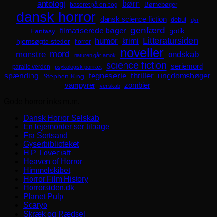
børn
antologi
Børnebøger
baseret på en bog
dansk horror
dansk science fiction
debut
dyr
genfærd
filmatiserede bøger
Fantasy
gotik
Litteratursiden
humor
krimi
hjemsøgte steder
horror
noveller
mord
monstre
ondskab
naturen går amok
science fiction
seriemord
parallelverden
psykologisk portræt
spænding
tegneserie
thriller
ungdomsbøger
Stephen King
zombier
vampyrer
venskab
Gode horrorlinks m.m.
Dansk Horror Selskab
En lejemorder ser tilbage
Fra Sortsand
Gyserbiblioteket
H.P. Lovecraft
Heaven of Horror
Himmelskibet
Horror Film History
Horrorsiden.dk
Planet Pulp
Scaryo
Skræk og Rædsel