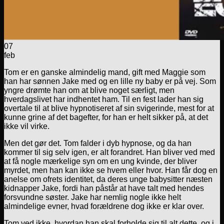
07
feb
Tom er en ganske almindelig mand, gift med Maggie som
han har sønnen Jake med og en lille ny baby er på vej. Som
yngre drømte han om at blive noget særligt, men
hverdagslivet har indhentet ham. Til en fest lader han sig
overtale til at blive hypnotiseret af sin svigerinde, mest for at
kunne grine af det bagefter, for han er helt sikker på, at det
ikke vil virke.
Men det gør det. Tom falder i dyb hypnose, og da han
kommer til sig selv igen, er alt forandret. Han bliver ved med
at få nogle mærkelige syn om en ung kvinde, der bliver
myrdet, men han kan ikke se hvem eller hvor. Han får dog en
anelse om ofrets identitet, da deres unge babysitter næsten
kidnapper Jake, fordi han påstår at have talt med hendes
forsvundne søster. Jake har nemlig nogle ikke helt
almindelige evner, hvad forældrene dog ikke er klar over.
Tom ved ikke, hvordan han skal forholde sig til alt dette, og i