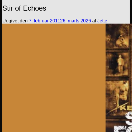
Stir of Echoes
Udgivet den
7. februar 2011
26. marts 2026
af
Jette