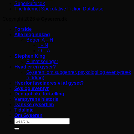
Superkultur.dk
The Internet Speculative Fiction Database
Copyright 2026 ©
Gyseren.dk
Forside
Alle blogindlæg
Bøger: A – H
I – N
O – Å
Stephen King
Filmatiseringer
Hvad er en gyser?
Gyseren: om subgenrer, psykologi og eventyrtræk
(uddrag)
Hvorfor fascineres vi af gyset?
Gys og eventyr
Den gotiske fortælling
Vampyrens historie
Danske gyserfilm
Tidslinje
Om Gyseren