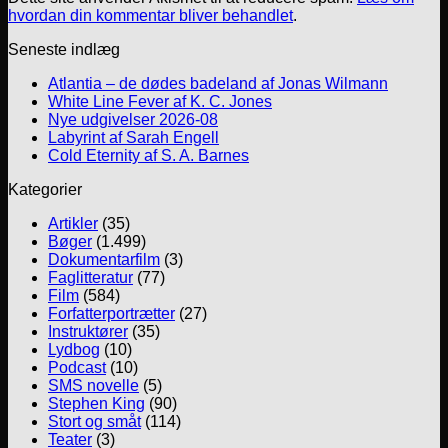
hvordan din kommentar bliver behandlet
.
Seneste indlæg
Atlantia – de dødes badeland af Jonas Wilmann
White Line Fever af K. C. Jones
Nye udgivelser 2026-08
Labyrint af Sarah Engell
Cold Eternity af S. A. Barnes
Kategorier
Artikler
(35)
Bøger
(1.499)
Dokumentarfilm
(3)
Faglitteratur
(77)
Film
(584)
Forfatterportrætter
(27)
Instruktører
(35)
Lydbog
(10)
Podcast
(10)
SMS novelle
(5)
Stephen King
(90)
Stort og småt
(114)
Teater
(3)