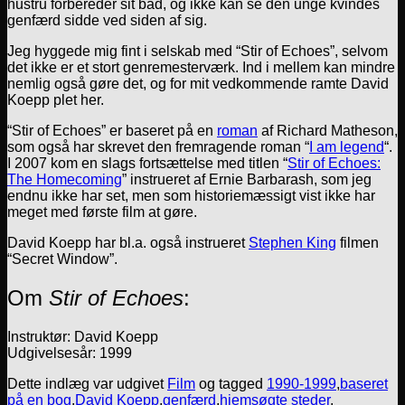
hustru forbereder sit bad, og ikke kan se den unge kvindes
genfærd sidde ved siden af sig.
Jeg hyggede mig fint i selskab med “Stir of Echoes”, selvom
det ikke er et stort genremesterværk. Ind i mellem kan mindre
nemlig også gøre det, og for mit vedkommende ramte David
Koepp plet her.
“Stir of Echoes” er baseret på en
roman
af Richard Matheson,
som også har skrevet den fremragende roman “
I am legend
“.
I 2007 kom en slags fortsættelse med titlen “
Stir of Echoes:
The Homecoming
” instrueret af Ernie Barbarash, som jeg
endnu ikke har set, men som historiemæssigt vist ikke har
meget med første film at gøre.
David Koepp har bl.a. også instrueret
Stephen King
filmen
“Secret Window”.
Om
Stir of Echoes
:
Instruktør: David Koepp
Udgivelsesår: 1999
Dette indlæg var udgivet
Film
og tagged
1990-1999
,
baseret
på en bog
,
David Koepp
,
genfærd
,
hjemsøgte steder
.