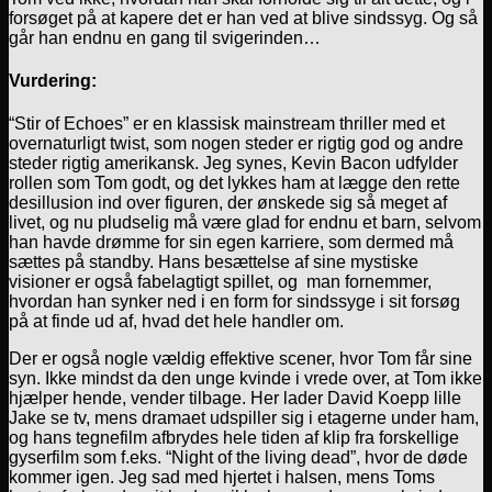
forsøget på at kapere det er han ved at blive sindssyg. Og så
går han endnu en gang til svigerinden…
Vurdering:
“Stir of Echoes” er en klassisk mainstream thriller med et
overnaturligt twist, som nogen steder er rigtig god og andre
steder rigtig amerikansk. Jeg synes, Kevin Bacon udfylder
rollen som Tom godt, og det lykkes ham at lægge den rette
desillusion ind over figuren, der ønskede sig så meget af
livet, og nu pludselig må være glad for endnu et barn, selvom
han havde drømme for sin egen karriere, som dermed må
sættes på standby. Hans besættelse af sine mystiske
visioner er også fabelagtigt spillet, og man fornemmer,
hvordan han synker ned i en form for sindssyge i sit forsøg
på at finde ud af, hvad det hele handler om.
Der er også nogle vældig effektive scener, hvor Tom får sine
syn. Ikke mindst da den unge kvinde i vrede over, at Tom ikke
hjælper hende, vender tilbage. Her lader David Koepp lille
Jake se tv, mens dramaet udspiller sig i etagerne under ham,
og hans tegnefilm afbrydes hele tiden af klip fra forskellige
gyserfilm som f.eks. “Night of the living dead”, hvor de døde
kommer igen. Jeg sad med hjertet i halsen, mens Toms