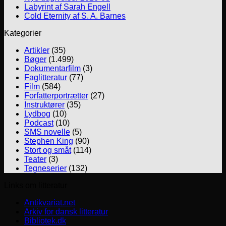
Labyrint af Sarah Engell
Cold Eternity af S. A. Barnes
Kategorier
Artikler
(35)
Bøger
(1.499)
Dokumentarfilm
(3)
Faglitteratur
(77)
Film
(584)
Forfatterportrætter
(27)
Instruktører
(35)
Lydbog
(10)
Podcast
(10)
SMS novelle
(5)
Stephen King
(90)
Stort og småt
(114)
Teater
(3)
Tegneserier
(132)
Links om litteratur
Antikvariat.net
Arkiv for dansk litteratur
Bibliotek.dk