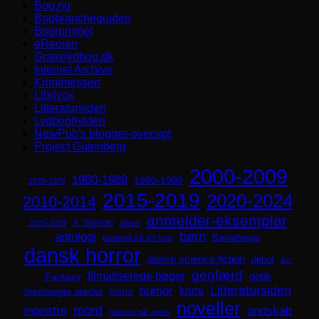
Bog.nu
Bogbrancheguiden
Bogrummet
eReolen
Gratislydbog.dk
Internet Archive
Krimimessen
Librivox
Litteratursiden
Lydboghylden
NewPub's blogger-oversigt
Project Gutenberg
2000-2009
1980-1989
1990-1999
1970-1979
2015-2019
2020-2024
2010-2014
anmelder-eksemplar
A. Silvestri
2025-2029
Aliens
børn
antologi
Børnebøger
baseret på en bog
dansk horror
dansk science fiction
debut
dyr
genfærd
filmatiserede bøger
Fantasy
gotik
Litteratursiden
humor
krimi
hjemsøgte steder
horror
noveller
mord
monstre
ondskab
naturen går amok