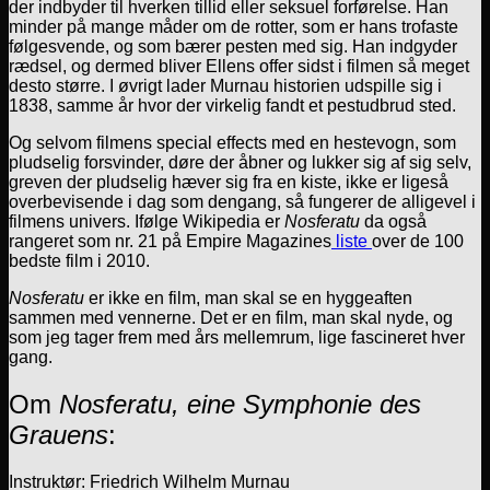
der indbyder til hverken tillid eller seksuel forførelse. Han
minder på mange måder om de rotter, som er hans trofaste
følgesvende, og som bærer pesten med sig. Han indgyder
rædsel, og dermed bliver Ellens offer sidst i filmen så meget
desto større. I øvrigt lader Murnau historien udspille sig i
1838, samme år hvor der virkelig fandt et pestudbrud sted.
Og selvom filmens special effects med en hestevogn, som
pludselig forsvinder, døre der åbner og lukker sig af sig selv,
greven der pludselig hæver sig fra en kiste, ikke er ligeså
overbevisende i dag som dengang, så fungerer de alligevel i
filmens univers. Ifølge Wikipedia er
Nosferatu
da også
rangeret som nr. 21 på Empire Magazines
liste
over de 100
bedste film i 2010.
Nosferatu
er ikke en film, man skal se en hyggeaften
sammen med vennerne. Det er en film, man skal nyde, og
som jeg tager frem med års mellemrum, lige fascineret hver
gang.
Om
Nosferatu, eine Symphonie des
Grauens
:
Instruktør: Friedrich Wilhelm Murnau