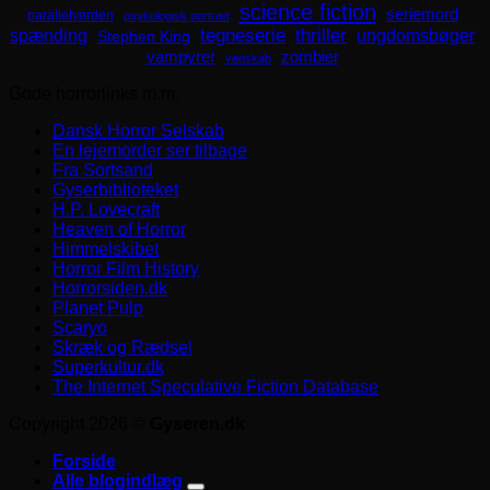
science fiction
seriemord
parallelverden
psykologisk portræt
spænding
tegneserie
thriller
ungdomsbøger
Stephen King
zombier
vampyrer
venskab
Gode horrorlinks m.m.
Dansk Horror Selskab
En lejemorder ser tilbage
Fra Sortsand
Gyserbiblioteket
H.P. Lovecraft
Heaven of Horror
Himmelskibet
Horror Film History
Horrorsiden.dk
Planet Pulp
Scaryo
Skræk og Rædsel
Superkultur.dk
The Internet Speculative Fiction Database
Copyright 2026 ©
Gyseren.dk
Forside
Alle blogindlæg