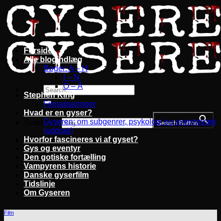
Fortsæt
til
indhold
Forside
Alle blogindlæg
Bøger: A – H
I – N
O – Å
Stephen King
Filmatiseringer
Hvad er en gyser?
Gyseren: om subgenrer, psykologi og eventyrtræk
Search for:
Search Button
(uddrag)
Hvorfor fascineres vi af gyset?
Gys og eventyr
Den gotiske fortælling
Vampyrens historie
Danske gyserfilm
Tidslinje
Om Gyseren
Film