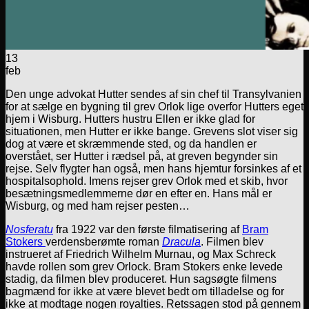
13
feb
Den unge advokat Hutter sendes af sin chef til Transylvanien
for at sælge en bygning til grev Orlok lige overfor Hutters eget
hjem i Wisburg. Hutters hustru Ellen er ikke glad for
situationen, men Hutter er ikke bange. Grevens slot viser sig
dog at være et skræmmende sted, og da handlen er
overstået, ser Hutter i rædsel på, at greven begynder sin
rejse. Selv flygter han også, men hans hjemtur forsinkes af et
hospitalsophold. Imens rejser grev Orlok med et skib, hvor
besætningsmedlemmerne dør en efter en. Hans mål er
Wisburg, og med ham rejser pesten…
Nosferatu
fra 1922 var den første filmatisering af
Bram
Stokers
verdensberømte roman
Dracula
. Filmen blev
instrueret af Friedrich Wilhelm Murnau, og Max Schreck
havde rollen som grev Orlock. Bram Stokers enke levede
stadig, da filmen blev produceret. Hun sagsøgte filmens
bagmænd for ikke at være blevet bedt om tilladelse og for
ikke at modtage nogen royalties. Retssagen stod på gennem