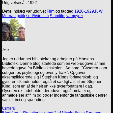
Udgivelsesår: 1922
Dette indlæg var udgivet
Film
og tagged
1920-1929
,
F. W.
Murnau
,
gotik
,
sort/hvid film
,
Stumfilm
,
vampyrer
.
Jette
Jeg er uddannet bibliotekar og arbejder på Horsens
Bibliotek. Denne blog startede som en web-udgave af min
hovedopgave fra Biblioteksskolen i Aalborg: "Gyseren - om
subgenrer, psykologi og eventyrtræk". Opgaven
eksemplificerede sig i Stephen Kings forfatterskab, og
gyseren.dk indeholder også et særligt afsnit om Stephen
King, som en af de helt unikke gyserforfattere i dag.
Gyseren.dk indeholder derudover også omtaler og
anmeldelser af film og bøger indenfor de fantastiske genrer
samt krimi og spænding.
Critters
Blodtåge – Skeletter i skabet 2 af Nicole Boyle Rødtnes