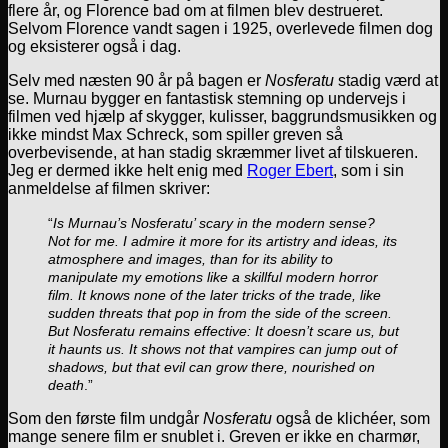
flere år, og Florence bad om at filmen blev destrueret.
Selvom Florence vandt sagen i 1925, overlevede filmen dog
og eksisterer også i dag.
Selv med næsten 90 år på bagen er
Nosferatu
stadig værd at
se. Murnau bygger en fantastisk stemning op undervejs i
filmen ved hjælp af skygger, kulisser, baggrundsmusikken og
ikke mindst Max Schreck, som spiller greven så
overbevisende, at han stadig skræmmer livet af tilskueren.
Jeg er dermed ikke helt enig med
Roger Ebert
, som i sin
anmeldelse af filmen skriver:
“
Is Murnau’s Nosferatu’ scary in the modern sense?
Not for me. I admire it more for its artistry and ideas, its
atmosphere and images, than for its ability to
manipulate my emotions like a skillful modern horror
film. It knows none of the later tricks of the trade, like
sudden threats that pop in from the side of the screen.
But Nosferatu remains effective: It doesn’t scare us, but
it haunts us. It shows not that vampires can jump out of
shadows, but that evil can grow there, nourished on
death
.”
Som den første film undgår
Nosferatu
også de klichéer, som
mange senere film er snublet i. Greven er ikke en charmør,