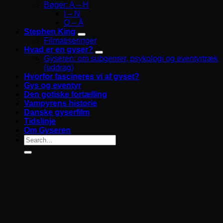
Bøger: A – H
I – N
O – Å
Stephen King
Filmatiseringer
Hvad er en gyser?
Gyseren: om subgenrer, psykologi og eventyrtræk
(uddrag)
Hvorfor fascineres vi af gyset?
Gys og eventyr
Den gotiske fortælling
Vampyrens historie
Danske gyserfilm
Tidslinje
Om Gyseren