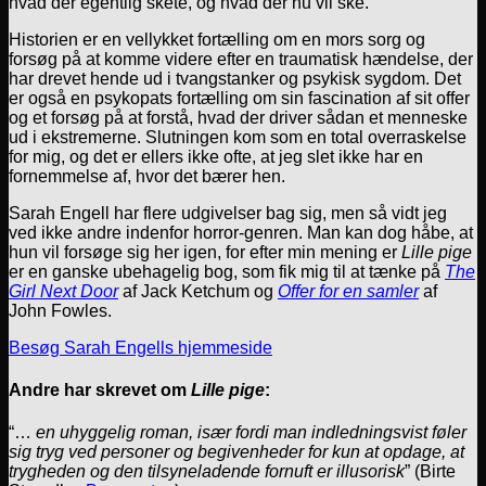
hvad der egentlig skete, og hvad der nu vil ske.
Historien er en vellykket fortælling om en mors sorg og
forsøg på at komme videre efter en traumatisk hændelse, der
har drevet hende ud i tvangstanker og psykisk sygdom. Det
er også en psykopats fortælling om sin fascination af sit offer
og et forsøg på at forstå, hvad der driver sådan et menneske
ud i ekstremerne. Slutningen kom som en total overraskelse
for mig, og det er ellers ikke ofte, at jeg slet ikke har en
fornemmelse af, hvor det bærer hen.
Sarah Engell har flere udgivelser bag sig, men så vidt jeg
ved ikke andre indenfor horror-genren. Man kan dog håbe, at
hun vil forsøge sig her igen, for efter min mening er
Lille pige
er en ganske ubehagelig bog, som fik mig til at tænke på
The
Girl Next Door
af Jack Ketchum og
Offer for en samler
af
John Fowles.
Besøg Sarah Engells hjemmeside
Andre har skrevet om
Lille pige
:
“…
en uhyggelig roman, især fordi man indledningsvist føler
sig tryg ved personer og begivenheder for kun at opdage, at
trygheden og den tilsyneladende fornuft er illusorisk
” (Birte