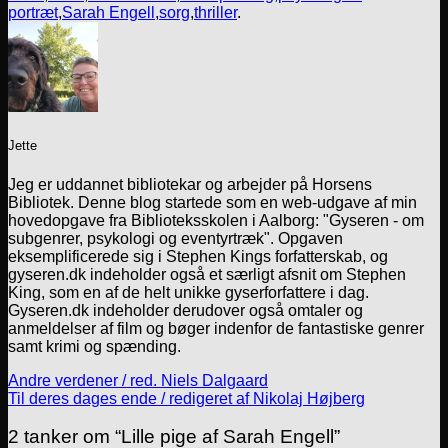
portræt
,
Sarah Engell
,
sorg
,
thriller
.
Jette
Jeg er uddannet bibliotekar og arbejder på Horsens
Bibliotek. Denne blog startede som en web-udgave af min
hovedopgave fra Biblioteksskolen i Aalborg: "Gyseren - om
subgenrer, psykologi og eventyrtræk". Opgaven
eksemplificerede sig i Stephen Kings forfatterskab, og
gyseren.dk indeholder også et særligt afsnit om Stephen
King, som en af de helt unikke gyserforfattere i dag.
Gyseren.dk indeholder derudover også omtaler og
anmeldelser af film og bøger indenfor de fantastiske genrer
samt krimi og spænding.
Andre verdener / red. Niels Dalgaard
Til deres dages ende / redigeret af Nikolaj Højberg
2 tanker om “
Lille pige af Sarah Engell
”