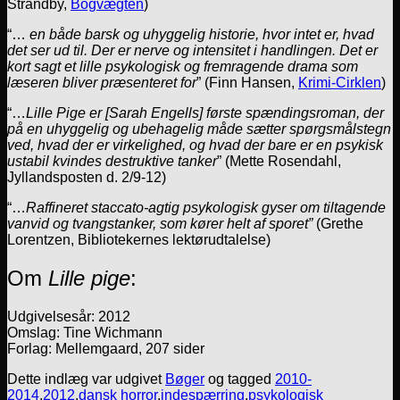
Strandby,
Bogvægten
)
“…
en både barsk og uhyggelig historie, hvor intet er, hvad
det ser ud til. Der er nerve og intensitet i handlingen. Det er
kort sagt et lille psykologisk og fremragende drama som
læseren bliver præsenteret for
” (Finn Hansen,
Krimi-Cirklen
)
“…
Lille Pige er [Sarah Engells] første spændingsroman, der
på en uhyggelig og ubehagelig måde sætter spørgsmålstegn
ved, hvad der er virkelighed, og hvad der bare er en psykisk
ustabil kvindes destruktive tanker
” (Mette Rosendahl,
Jyllandsposten d. 2/9-12)
“…
Raffineret staccato-agtig psykologisk gyser om tiltagende
vanvid og tvangstanker, som kører helt af sporet”
(Grethe
Lorentzen, Bibliotekernes lektørudtalelse)
Om
Lille pige
:
Udgivelsesår: 2012
Omslag: Tine Wichmann
Forlag: Mellemgaard, 207 sider
Dette indlæg var udgivet
Bøger
og tagged
2010-
2014
,
2012
,
dansk horror
,
indespærring
,
psykologisk