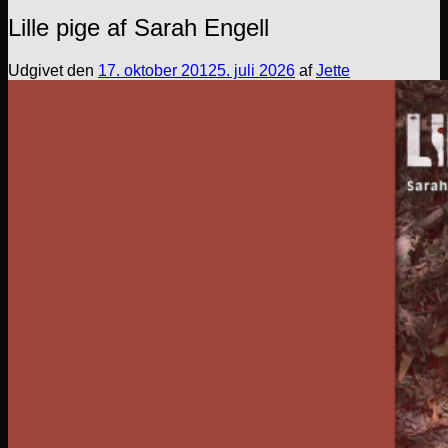
Lille pige af Sarah Engell
Udgivet den
17. oktober 2012
5. juli 2026
af
Jette