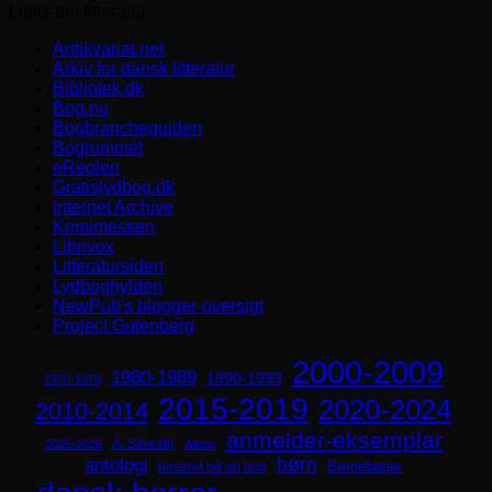
Links om litteratur
Antikvariat.net
Arkiv for dansk litteratur
Bibliotek.dk
Bog.nu
Bogbrancheguiden
Bogrummet
eReolen
Gratislydbog.dk
Internet Archive
Krimimessen
Librivox
Litteratursiden
Lydboghylden
NewPub's blogger-oversigt
Project Gutenberg
2000-2009
1980-1989
1990-1999
1970-1979
2015-2019
2020-2024
2010-2014
anmelder-eksemplar
A. Silvestri
2025-2029
Aliens
børn
antologi
Børnebøger
baseret på en bog