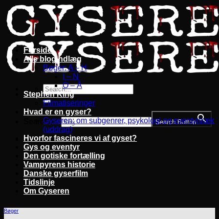
Fortsæt
til
indhold
Forside
Alle blogindlæg
Bøger: A – H
I – N
O – Å
Stephen King
Filmatiseringer
Hvad er en gyser?
Gyseren: om subgenrer, psykologi og eventyrtræk
Search for:
Search Button
(uddrag)
Hvorfor fascineres vi af gyset?
Gys og eventyr
Den gotiske fortælling
Vampyrens historie
Danske gyserfilm
Tidslinje
Om Gyseren
Bøger