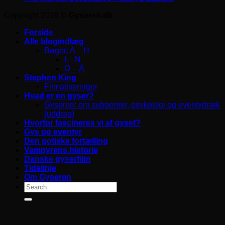
Copyright 2026 ©
Gyseren.dk
Forside
Alle blogindlæg
Bøger: A – H
I – N
O – Å
Stephen King
Filmatiseringer
Hvad er en gyser?
Gyseren: om subgenrer, psykologi og eventyrtræk
(uddrag)
Hvorfor fascineres vi af gyset?
Gys og eventyr
Den gotiske fortælling
Vampyrens historie
Danske gyserfilm
Tidslinje
Om Gyseren