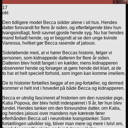
17
okt
Den tidligere model Becca sidder alene i sit hus. Hendes
datter forsvandt for flere år siden, og efterfølgende blev hun
tvangsindlagt, fordi savnet gjorde hende syg. Nu har hendes
mand forladt hende, og er begyndt at se den unge kvinde
Vanessa, hvilket gør Becca rasende af jalousi.
Sideløbende med, at vi hører Beccas historie, følger vi
personen, som kidnappede datteren for flere år siden.
Datteren blev holdt fanget i en kælder, mens kidnapperen
observerer hende og forsøger at gøre hende det klart, at de
to har et helt specielt forhold, som ingen kan komme imellem.
De to historier fortælles begge af en jeg-fortæller, og dermed
kommer vi helt ind i hovedet på både Becca og kidnapperen.
Becca er utrolig fascineret af historien om den russiske pige,
Katia Popova, der blev holdt indespærret i 9 år, før hun blev
fundet. Hendes tanker om den forsvundne datter, om Katia,
og hendes jalousi over mandens nye kæreste fører
efterhånden Becca ud i neurotiske tvangstanker. Som
fortællingen udvikler sig, bliver man mere og mere i tvivl om,