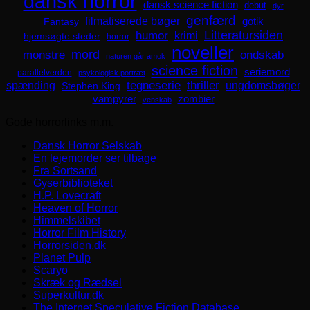
dansk horror
dansk science fiction
debut
dyr
genfærd
filmatiserede bøger
Fantasy
gotik
Litteratursiden
humor
krimi
hjemsøgte steder
horror
noveller
mord
monstre
ondskab
naturen går amok
science fiction
seriemord
parallelverden
psykologisk portræt
spænding
tegneserie
thriller
ungdomsbøger
Stephen King
zombier
vampyrer
venskab
Gode horrorlinks m.m.
Dansk Horror Selskab
En lejemorder ser tilbage
Fra Sortsand
Gyserbiblioteket
H.P. Lovecraft
Heaven of Horror
Himmelskibet
Horror Film History
Horrorsiden.dk
Planet Pulp
Scaryo
Skræk og Rædsel
Superkultur.dk
The Internet Speculative Fiction Database