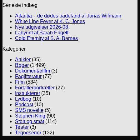
Seneste indlæg
Atlantia – de dødes badeland af Jonas Wilmann
White Line Fever af K. C. Jones
Nye udgivelser 2026-08
Labyrint af Sarah Engell
Cold Eternity af S. A. Barnes
Kategorier
Artikler
(35)
Bøger
(1.499)
Dokumentarfilm
(3)
Faglitteratur
(77)
Film
(584)
Forfatterportrætter
(27)
Instruktører
(35)
Lydbog
(10)
Podcast
(10)
SMS novelle
(5)
Stephen King
(90)
Stort og småt
(114)
Teater
(3)
Tegneserier
(132)