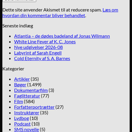
Dette site anvender Akismet til at reducere spam.
Læs om
hvordan din kommentar bliver behandlet
.
Seneste indlæg
Atlantia – de dødes badeland af Jonas Wilmann
White Line Fever af K. C. Jones
Nye udgivelser 2026-08
Labyrint af Sarah Engell
Cold Eternity af S. A. Barnes
Kategorier
Artikler
(35)
Bøger
(1.499)
Dokumentarfilm
(3)
Faglitteratur
(77)
Film
(584)
Forfatterportrætter
(27)
Instruktører
(35)
Lydbog
(10)
Podcast
(10)
SMS novelle
(5)