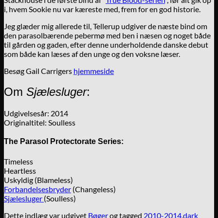
i, hvem Sookie nu var kæreste med, frem for en god historie.
Jeg glæder mig allerede til, Tellerup udgiver de næste bind om
den parasolbærende pebermø med ben i næsen og noget både
til gården og gaden, efter denne underholdende danske debut
som både kan læses af den unge og den voksne læser.
Besøg Gail Carrigers
hjemmeside
Om
Sjælesluger
:
Udgivelsesår: 2014
Originaltitel: Soulless
The Parasol Protectorate Series:
Timeless
Heartless
Uskyldig (Blameless)
Forbandelsesbryder
(Changeless)
Sjælesluger
(Soulless)
Dette indlæg var udgivet
Bøger
og tagged
2010-2014
,
dark