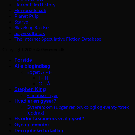
Horror Film History
Horrorsiden.dk
Planet Pulp
Scaryo
Skræk og Rædsel
Superkultur.dk
The Internet Speculative Fiction Database
Copyright 2026 ©
Gyseren.dk
Forside
Alle blogindlæg
Bøger: A – H
I – N
O – Å
Stephen King
Filmatiseringer
Hvad er en gyser?
Gyseren: om subgenrer, psykologi og eventyrtræk
(uddrag)
Hvorfor fascineres vi af gyset?
Gys og eventyr
Den gotiske fortælling