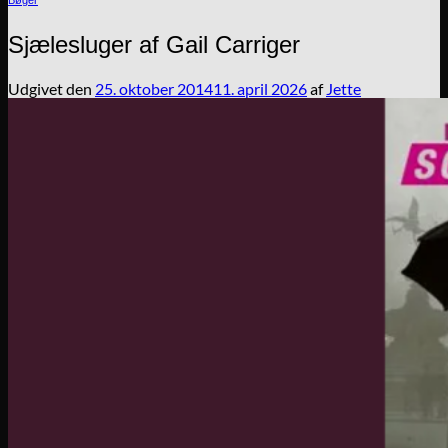
Sjælesluger af Gail Carriger
Udgivet den
25. oktober 2014
11. april 2026
af
Jette