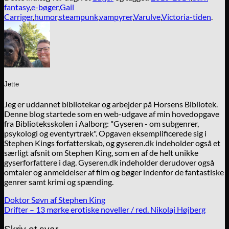
fantasy
,
e-bøger
,
Gail
Carriger
,
humor
,
steampunk
,
vampyrer
,
Varulve
,
Victoria-tiden
.
Jette
Jeg er uddannet bibliotekar og arbejder på Horsens Bibliotek.
Denne blog startede som en web-udgave af min hovedopgave
fra Biblioteksskolen i Aalborg: "Gyseren - om subgenrer,
psykologi og eventyrtræk". Opgaven eksemplificerede sig i
Stephen Kings forfatterskab, og gyseren.dk indeholder også et
særligt afsnit om Stephen King, som en af de helt unikke
gyserforfattere i dag. Gyseren.dk indeholder derudover også
omtaler og anmeldelser af film og bøger indenfor de fantastiske
genrer samt krimi og spænding.
Doktor Søvn af Stephen King
Drifter – 13 mørke erotiske noveller / red. Nikolaj Højberg