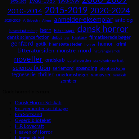
1980-1989
1990-1999
1970-1979
2015-2019
2020-2024
2010-2014
anmelder-eksemplar
antologi
A. Silvestri
2025-2029
Aliens
dansk horror
børn
Børnebøger
baseret på en bog
dansk science fiction
filmatiserede bøger
Fantasy
debut
dyr
genfærd
humor
krimi
gotik
hjemsøgte steder
horror
Litteratursiden
mord
monstre
naturen går amok
noveller
ondskab
parallelverden
psykologisk portræt
science fiction
spænding
seriemord
Stephen King
tegneserie
thriller
ungdomsbøger
vampyrer
venskab
zombier
Gode horrorlinks m.m.
Dansk Horror Selskab
En lejemorder ser tilbage
Fra Sortsand
Gyserbiblioteket
H.P. Lovecraft
Heaven of Horror
Himmelskibet