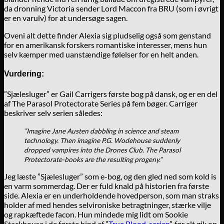
da dronning Victoria sender Lord Maccon fra BRU (som i øvrigt
er en varulv) for at undersøge sagen.
Oveni alt dette finder Alexia sig pludselig også som genstand
for en amerikansk forskers romantiske interesser, mens hun
selv kæmper med uanstændige følelser for en helt anden.
Vurdering:
”Sjælesluger” er Gail Carrigers første bog på dansk, og er en del
af The Parasol Protectorate Series på fem bøger. Carriger
beskriver selv serien således:
”Imagine Jane Austen dabbling in science and steam
technology. Then imagine P.G. Wodehouse suddenly
dropped vampires into the Drones Club. The Parasol
Protectorate-books are the resulting progeny.”
Jeg læste ”Sjælesluger” som e-bog, og den gled ned som kold is
en varm sommerdag. Der er fuld knald på historien fra første
side. Alexia er en underholdende hovedperson, som man straks
holder af med hendes selvironiske betragtninger, stærke vilje
og rapkæftede facon. Hun mindede mig lidt om Sookie
Stackhouse i de første bind af ”
True Blood-serien
”, før alt gik op