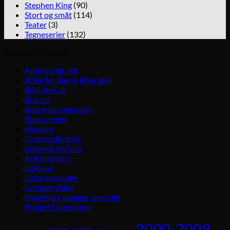
Stephen King
(90)
Stort og småt
(114)
Teater
(3)
Tegneserier
(132)
Links om litteratur
Antikvariat.net
Arkiv for dansk litteratur
Bibliotek.dk
Bog.nu
Bogbrancheguiden
Bogrummet
eReolen
Gratislydbog.dk
Internet Archive
Krimimessen
Librivox
Litteratursiden
Lydboghylden
NewPub's blogger-oversigt
Project Gutenberg
2000-2009