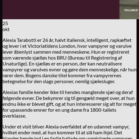
25
okt
Alexia Tarabotti er 26 år, halvt italiensk, intelligent, rapkæftet
og lever i et Victoriatidens London, hvor vampyrer og varulve
lever åbenlyst sammen med menneskene. Hun er registreret
som værende sjælløs hos BRU (Bureau til Registrering af
Unaturlige). En sjælløs er en person, der kan neutralisere
vampyrer og varulves evner og gøre dem menneskelige, når hun
rører dem. Bogens danske titel kommer fra vampyrernes
betegnelse for den slags personer, nemlig sjælesluger.
Alexias familie kender ikke til hendes manglende sjæl og deraf
følgende evner. De bekymrer sig til gengæld meget over, at hun
endnu ikke er blevet gift, og at hun interesserer sig alt for meget
for upassende emner for en ung dame fra 1800-tallets
overklasse.
Under et visit bliver Alexia overfaldet af en udannet vampyr,
hvilket ender med, at hun kommer til at slå ham ihjel. Det
blander hende ind i en farlig ballade om uregistrede vampyrer,