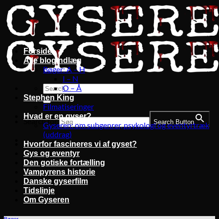
Fortsæt
til
indhold
Forside
Alle blogindlæg
Bøger: A – H
I – N
O – Å
Stephen King
Filmatiseringer
Hvad er en gyser?
Search for:
Search Button
Gyseren: om subgenrer, psykologi og eventyrtræk
(uddrag)
Hvorfor fascineres vi af gyset?
Gys og eventyr
Den gotiske fortælling
Vampyrens historie
Danske gyserfilm
Tidslinje
Om Gyseren
Bøger