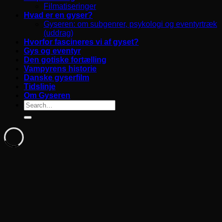
Filmatiseringer
Hvad er en gyser?
Gyseren: om subgenrer, psykologi og eventyrtræk
(uddrag)
Hvorfor fascineres vi af gyset?
Gys og eventyr
Den gotiske fortælling
Vampyrens historie
Danske gyserfilm
Tidslinje
Om Gyseren