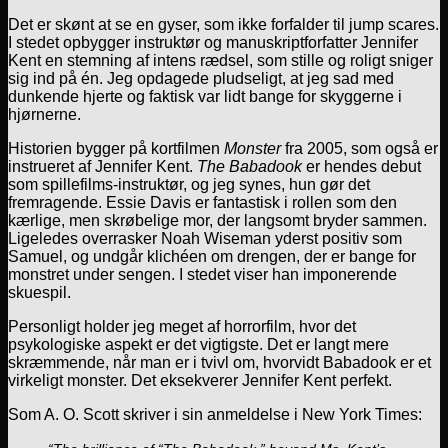
Det er skønt at se en gyser, som ikke forfalder til jump scares.
I stedet opbygger instruktør og manuskriptforfatter Jennifer
Kent en stemning af intens rædsel, som stille og roligt sniger
sig ind på én. Jeg opdagede pludseligt, at jeg sad med
dunkende hjerte og faktisk var lidt bange for skyggerne i
hjørnerne.
Historien bygger på kortfilmen
Monster
fra 2005, som også er
instrueret af Jennifer Kent.
The Babadook
er hendes debut
som spillefilms-instruktør, og jeg synes, hun gør det
fremragende. Essie Davis er fantastisk i rollen som den
kærlige, men skrøbelige mor, der langsomt bryder sammen.
Ligeledes overrasker Noah Wiseman yderst positiv som
Samuel, og undgår klichéen om drengen, der er bange for
monstret under sengen. I stedet viser han imponerende
skuespil.
Personligt holder jeg meget af horrorfilm, hvor det
psykologiske aspekt er det vigtigste. Det er langt mere
skræmmende, når man er i tvivl om, hvorvidt Babadook er et
virkeligt monster. Det eksekverer Jennifer Kent perfekt.
Som A. O. Scott skriver i sin anmeldelse i New York Times: