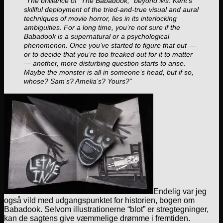
“The brilliance of “The Babadook,” beyond Ms. Kent’s
skillful deployment of the tried-and-true visual and aural
techniques of movie horror, lies in its interlocking
ambiguities. For a long time, you’re not sure if the
Babadook is a supernatural or a psychological
phenomenon. Once you’ve started to figure that out —
or to decide that you’re too freaked out for it to matter
— another, more disturbing question starts to arise.
Maybe the monster is all in someone’s head, but if so,
whose? Sam’s? Amelia’s? Yours?”
Endelig var jeg
også vild med udgangspunktet for historien, bogen om
Babadook. Selvom illustrationerne “blot” er stregtegninger,
kan de sagtens give væmmelige drømme i fremtiden.