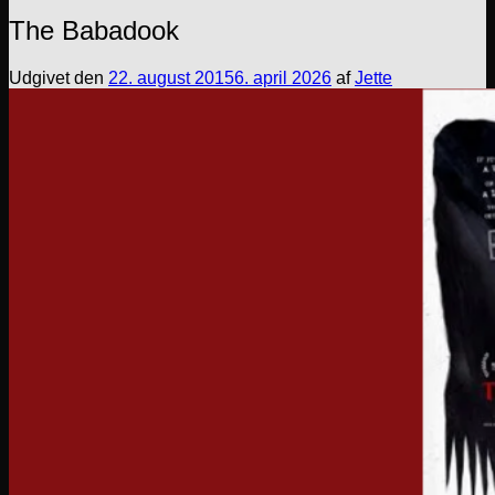
The Babadook
Udgivet den
22. august 2015
6. april 2026
af
Jette