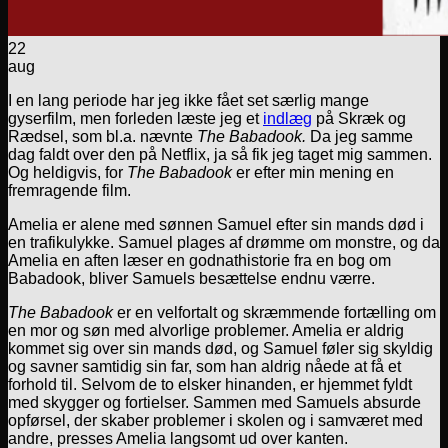
22
aug
I en lang periode har jeg ikke fået set særlig mange
gyserfilm, men forleden læste jeg et
indlæg
på Skræk og
Rædsel, som bl.a. nævnte
The Babadook.
Da jeg samme
dag faldt over den på Netflix, ja så fik jeg taget mig sammen.
Og heldigvis, for
The Babadook
er efter min mening en
fremragende film.
Amelia er alene med sønnen Samuel efter sin mands død i
en trafikulykke. Samuel plages af drømme om monstre, og da
Amelia en aften læser en godnathistorie fra en bog om
Babadook, bliver Samuels besættelse endnu værre.
The Babadook
er en velfortalt og skræmmende fortælling om
en mor og søn med alvorlige problemer. Amelia er aldrig
kommet sig over sin mands død, og Samuel føler sig skyldig
og savner samtidig sin far, som han aldrig nåede at få et
forhold til. Selvom de to elsker hinanden, er hjemmet fyldt
med skygger og fortielser. Sammen med Samuels absurde
opførsel, der skaber problemer i skolen og i samværet med
andre, presses Amelia langsomt ud over kanten.