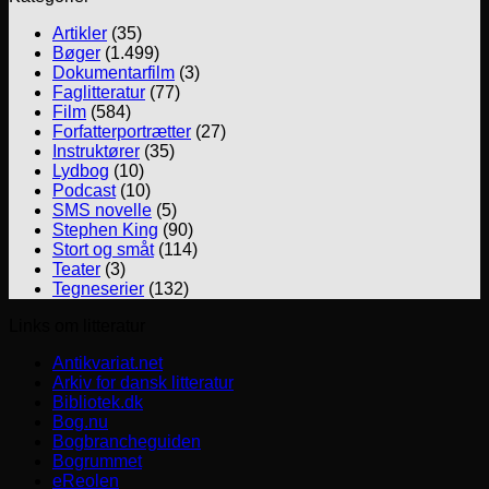
Artikler
(35)
Bøger
(1.499)
Dokumentarfilm
(3)
Faglitteratur
(77)
Film
(584)
Forfatterportrætter
(27)
Instruktører
(35)
Lydbog
(10)
Podcast
(10)
SMS novelle
(5)
Stephen King
(90)
Stort og småt
(114)
Teater
(3)
Tegneserier
(132)
Links om litteratur
Antikvariat.net
Arkiv for dansk litteratur
Bibliotek.dk
Bog.nu
Bogbrancheguiden
Bogrummet
eReolen