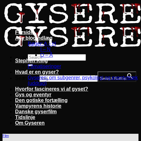
Fortsæt
til
indhold
Forside
Alle blogindlæg
Bøger: A – H
I – N
O – Å
Stephen King
Filmatiseringer
Hvad er en gyser?
Gyseren: om subgenrer, psykologi og eventyrtræk
Search for:
Search Button
(uddrag)
Hvorfor fascineres vi af gyset?
Gys og eventyr
Den gotiske fortælling
Vampyrens historie
Danske gyserfilm
Tidslinje
Om Gyseren
Film