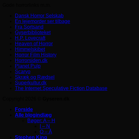
Gode horrorlinks m.m.
Dansk Horror Selskab
En lejemorder ser tilbage
Fra Sortsand
Gyserbiblioteket
H.P. Lovecraft
Heaven of Horror
Himmelskibet
Horror Film History
Horrorsiden.dk
Planet Pulp
Scaryo
Skræk og Rædsel
Superkultur.dk
The Internet Speculative Fiction Database
Copyright 2026 ©
Gyseren.dk
Forside
Alle blogindlæg
Bøger: A – H
I – N
O – Å
Stephen King