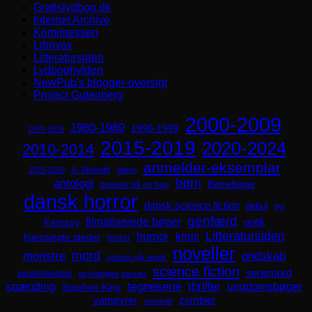
Gratislydbog.dk
Internet Archive
Krimimessen
Librivox
Litteratursiden
Lydboghylden
NewPub's blogger-oversigt
Project Gutenberg
2000-2009
1980-1989
1990-1999
1970-1979
2015-2019
2020-2024
2010-2014
anmelder-eksemplar
A. Silvestri
2025-2029
Aliens
børn
antologi
Børnebøger
baseret på en bog
dansk horror
dansk science fiction
debut
dyr
genfærd
filmatiserede bøger
Fantasy
gotik
Litteratursiden
humor
krimi
hjemsøgte steder
horror
noveller
mord
monstre
ondskab
naturen går amok
science fiction
seriemord
parallelverden
psykologisk portræt
spænding
tegneserie
thriller
ungdomsbøger
Stephen King
zombier
vampyrer
venskab