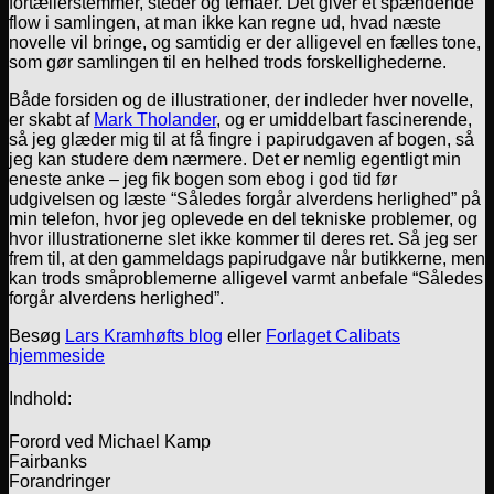
fortællerstemmer, steder og temaer. Det giver et spændende
flow i samlingen, at man ikke kan regne ud, hvad næste
novelle vil bringe, og samtidig er der alligevel en fælles tone,
som gør samlingen til en helhed trods forskellighederne.
Både forsiden og de illustrationer, der indleder hver novelle,
er skabt af
Mark Tholander
, og er umiddelbart fascinerende,
så jeg glæder mig til at få fingre i papirudgaven af bogen, så
jeg kan studere dem nærmere. Det er nemlig egentligt min
eneste anke – jeg fik bogen som ebog i god tid før
udgivelsen og læste “Således forgår alverdens herlighed” på
min telefon, hvor jeg oplevede en del tekniske problemer, og
hvor illustrationerne slet ikke kommer til deres ret. Så jeg ser
frem til, at den gammeldags papirudgave når butikkerne, men
kan trods småproblemerne alligevel varmt anbefale “Således
forgår alverdens herlighed”.
Besøg
Lars Kramhøfts blog
eller
Forlaget Calibats
hjemmeside
Indhold:
Forord ved Michael Kamp
Fairbanks
Forandringer