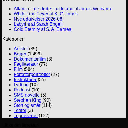
Atlantia – de dødes badeland af Jonas Wilmann
White Line Fever af K. C. Jones
Nye udgivelser 2026-08
Labyrint af Sarah Engell
Cold Eternity af S. A. Barnes
Kategorier
Artikler
(35)
Bøger
(1.499)
Dokumentarfilm
(3)
Faglitteratur
(77)
Film
(584)
Forfatterportrætter
(27)
Instruktører
(35)
Lydbog
(10)
Podcast
(10)
SMS novelle
(5)
Stephen King
(90)
Stort og småt
(114)
Teater
(3)
Tegneserier
(132)
Links om litteratur