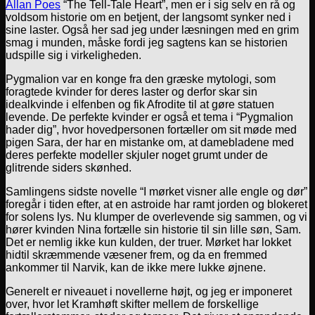
Allan Poes
“The Tell-Tale Heart”, men er i sig selv en rå og
voldsom historie om en betjent, der langsomt synker ned i
sine laster. Også her sad jeg under læsningen med en grim
smag i munden, måske fordi jeg sagtens kan se historien
udspille sig i virkeligheden.
Pygmalion var en konge fra den græske mytologi, som
foragtede kvinder for deres laster og derfor skar sin
idealkvinde i elfenben og fik Afrodite til at gøre statuen
levende. De perfekte kvinder er også et tema i “Pygmalion
hader dig”, hvor hovedpersonen fortæller om sit møde med
pigen Sara, der har en mistanke om, at damebladene med
deres perfekte modeller skjuler noget grumt under de
glitrende siders skønhed.
Samlingens sidste novelle “I mørket visner alle engle og dør”
foregår i tiden efter, at en astroide har ramt jorden og blokeret
for solens lys. Nu klumper de overlevende sig sammen, og vi
hører kvinden Nina fortælle sin historie til sin lille søn, Sam.
Det er nemlig ikke kun kulden, der truer. Mørket har lokket
hidtil skræmmende væsener frem, og da en fremmed
ankommer til Narvik, kan de ikke mere lukke øjnene.
Generelt er niveauet i novellerne højt, og jeg er imponeret
over, hvor let Kramhøft skifter mellem de forskellige