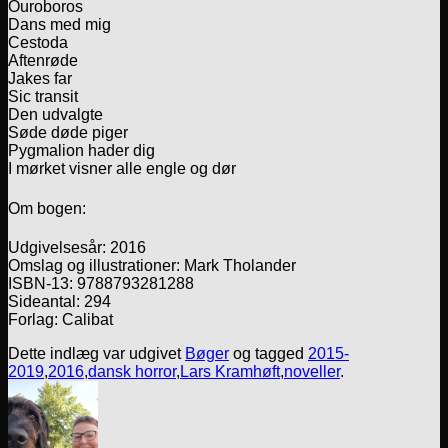
Ouroboros
Dans med mig
Cestoda
Aftenrøde
Jakes far
Sic transit
Den udvalgte
Søde døde piger
Pygmalion hader dig
I mørket visner alle engle og dør
Om bogen:
Udgivelsesår: 2016
Omslag og illustrationer: Mark Tholander
ISBN-13: 9788793281288
Sideantal: 294
Forlag: Calibat
Dette indlæg var udgivet
Bøger
og tagged
2015-
2019
,
2016
,
dansk horror
,
Lars Kramhøft
,
noveller
.