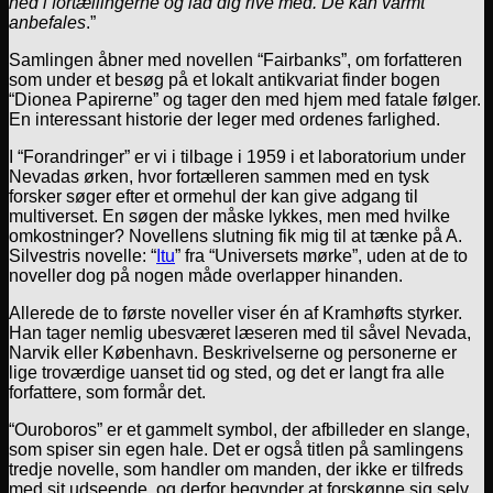
ned i fortællingerne og lad dig rive med. De kan varmt
anbefales
.”
Samlingen åbner med novellen “Fairbanks”, om forfatteren
som under et besøg på et lokalt antikvariat finder bogen
“Dionea Papirerne” og tager den med hjem med fatale følger.
En interessant historie der leger med ordenes farlighed.
I “Forandringer” er vi i tilbage i 1959 i et laboratorium under
Nevadas ørken, hvor fortælleren sammen med en tysk
forsker søger efter et ormehul der kan give adgang til
multiverset. En søgen der måske lykkes, men med hvilke
omkostninger? Novellens slutning fik mig til at tænke på A.
Silvestris novelle: “
Itu
” fra “Universets mørke”, uden at de to
noveller dog på nogen måde overlapper hinanden.
Allerede de to første noveller viser én af Kramhøfts styrker.
Han tager nemlig ubesværet læseren med til såvel Nevada,
Narvik eller København. Beskrivelserne og personerne er
lige troværdige uanset tid og sted, og det er langt fra alle
forfattere, som formår det.
“Ouroboros” er et gammelt symbol, der afbilleder en slange,
som spiser sin egen hale. Det er også titlen på samlingens
tredje novelle, som handler om manden, der ikke er tilfreds
med sit udseende, og derfor begynder at forskønne sig selv