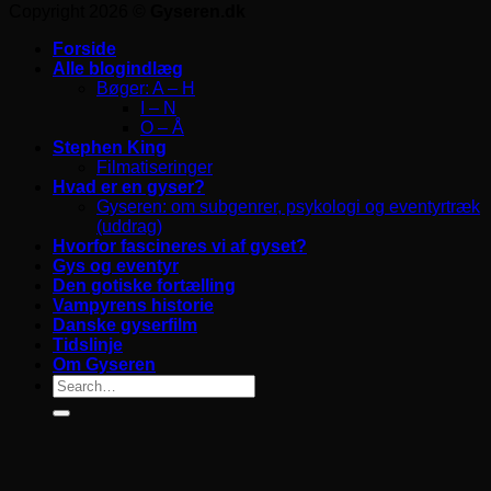
Copyright 2026 ©
Gyseren.dk
Forside
Alle blogindlæg
Bøger: A – H
I – N
O – Å
Stephen King
Filmatiseringer
Hvad er en gyser?
Gyseren: om subgenrer, psykologi og eventyrtræk
(uddrag)
Hvorfor fascineres vi af gyset?
Gys og eventyr
Den gotiske fortælling
Vampyrens historie
Danske gyserfilm
Tidslinje
Om Gyseren