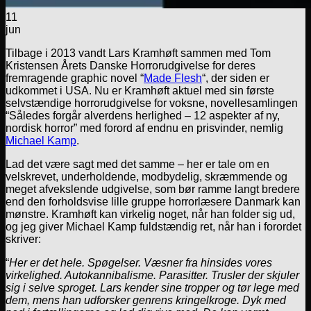
11
jun
Tilbage i 2013 vandt Lars Kramhøft sammen med Tom
Kristensen Årets Danske Horrorudgivelse for deres
fremragende graphic novel “
Made Flesh
“, der siden er
udkommet i USA. Nu er Kramhøft aktuel med sin første
selvstændige horrorudgivelse for voksne, novellesamlingen
“Således forgår alverdens herlighed – 12 aspekter af ny,
nordisk horror” med forord af endnu en prisvinder, nemlig
Michael Kamp
.
Lad det være sagt med det samme – her er tale om en
velskrevet, underholdende, modbydelig, skræmmende og
meget afvekslende udgivelse, som bør ramme langt bredere
end den forholdsvise lille gruppe horrorlæsere Danmark kan
mønstre. Kramhøft kan virkelig noget, når han folder sig ud,
og jeg giver Michael Kamp fuldstændig ret, når han i forordet
skriver:
“
Her er det hele. Spøgelser. Væsner fra hinsides vores
virkelighed. Autokannibalisme. Parasitter. Trusler der skjuler
sig i selve sproget. Lars kender sine tropper og tør lege med
dem, mens han udforsker genrens kringelkroge. Dyk med