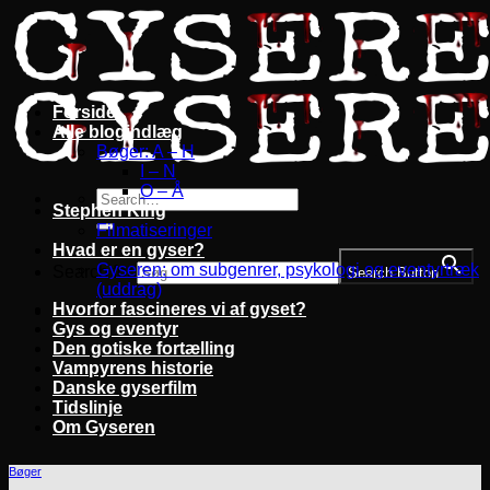
Fortsæt
til
indhold
Forside
Alle blogindlæg
Bøger: A – H
I – N
O – Å
Stephen King
Filmatiseringer
Hvad er en gyser?
Gyseren: om subgenrer, psykologi og eventyrtræk
Search for:
Search Button
(uddrag)
Hvorfor fascineres vi af gyset?
Gys og eventyr
Den gotiske fortælling
Vampyrens historie
Danske gyserfilm
Tidslinje
Om Gyseren
Bøger