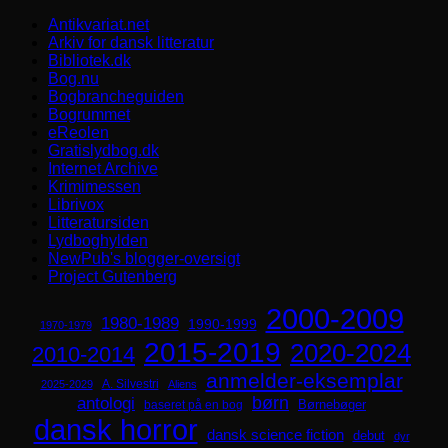
Antikvariat.net
Arkiv for dansk litteratur
Bibliotek.dk
Bog.nu
Bogbrancheguiden
Bogrummet
eReolen
Gratislydbog.dk
Internet Archive
Krimimessen
Librivox
Litteratursiden
Lydboghylden
NewPub's blogger-oversigt
Project Gutenberg
2000-2009
1980-1989
1990-1999
1970-1979
2015-2019
2020-2024
2010-2014
anmelder-eksemplar
A. Silvestri
2025-2029
Aliens
børn
antologi
Børnebøger
baseret på en bog
dansk horror
dansk science fiction
debut
dyr