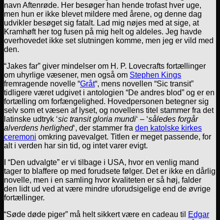
navn Aftenrøde. Her besøger han hende trofast hver uge,
men hun er ikke blevet mildere med årene, og denne dag
udvikler besøget sig fatalt. Lad mig nøjes med at sige, at
Kramhøft her tog fusen på mig helt og aldeles. Jeg havde
overhovedet ikke set slutningen komme, men jeg er vild med
den.
“Jakes far” giver mindelser om H. P. Lovecrafts fortællinger
om uhyrlige væsener, men også om
Stephen Kings
fremragende novelle “
Gråt
“, mens novellen “Sic transit”
tidligere været udgivet i antologien “De andres blod” og er en
fortælling om forfængelighed. Hovedpersonen betegner sig
selv som et væsen af lyset, og novellens titel stammer fra det
latinske udtryk ‘
sic transit gloria mundi
‘ – ‘
således forgår
alverdens herlighed
‘, der stammer fra
den katolske kirkes
ceremoni
omkring pavevalget. Titlen er meget passende, for
alt i verden har sin tid, og intet varer evigt.
I “Den udvalgte” er vi tilbage i USA, hvor en venlig mand
tager to blaffere op med forudsete følger. Det er ikke en dårlig
novelle, men i en samling hvor kvaliteten er så høj, falder
den lidt ud ved at være mindre uforudsigelige end de øvrige
fortællinger.
“Søde døde piger” må helt sikkert være en cadeau til
Edgar