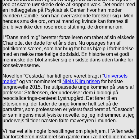
ved at skære uønskede dele af kroppen væk. Det ender med
en indlæggelse på Psykiatrisk Center, hvor han møder
kvinden Camille, som han overraskende forelsker sig i. Men
hendes smukke ord, om at mand og kvinde kan forenes til
én, bliver ikke den rosenrøde slutning, de drømmer om.
I “Dans med mig” beretter fortælleren om tabet af sin elskede
Charlotte, der døde for et år siden. Nu opsøges han af
politikommisæren, som har brug for hans hjælp i forbindelse
med en række mærkelige dødsfald. En historie om et godt
menneske der blot ønsker sig en sidste dans uden tanke for
konsekvenserne.
Novellen “Cestoda” har tidligere været bragt i “
Universets
mørke
” og var nomineret til
Niels Klim prisen
for bedste
langnovelle 2015. Tre utilpassede unge kommer på tværs af
professor Steffensen, der underviser dem i biologi på
resocialicerings-centeret Lystrupgård. Det fører til en
eftersidning, der lader de unge komme helt tæt på de
parasitter, som professoren er yderst fascineret af. “Cestoda”
er samlingens mest fysiske novelle, og jeg indrømmer, at jeg
undervejs til tider næsten følte mavesyren i munden.
Vi har vel alle nogle forestillinger om plejehjem. I “Aftenrøde”
har fortælleren installeret sin gamle mor i ældreboligerne ved