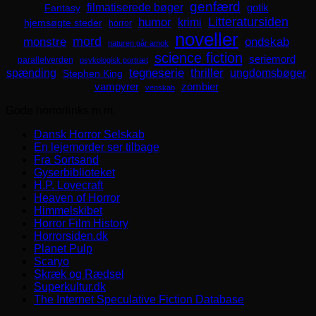
genfærd
filmatiserede bøger
Fantasy
gotik
Litteratursiden
humor
krimi
hjemsøgte steder
horror
noveller
mord
monstre
ondskab
naturen går amok
science fiction
seriemord
parallelverden
psykologisk portræt
spænding
tegneserie
thriller
ungdomsbøger
Stephen King
zombier
vampyrer
venskab
Gode horrorlinks m.m.
Dansk Horror Selskab
En lejemorder ser tilbage
Fra Sortsand
Gyserbiblioteket
H.P. Lovecraft
Heaven of Horror
Himmelskibet
Horror Film History
Horrorsiden.dk
Planet Pulp
Scaryo
Skræk og Rædsel
Superkultur.dk
The Internet Speculative Fiction Database