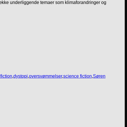
 række underliggende temaer som klimaforandringer og
fiction
,
dystopi
,
oversvømmelser
,
science fiction
,
Søren