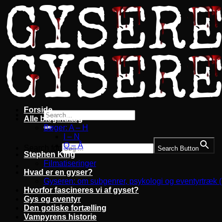
Fortsæt
til
indhold
Forside
Alle blogindlæg
Bøger: A – H
I – N
O – Å
Search for:
Search Button
Stephen King
Filmatiseringer
Hvad er en gyser?
Gyseren: om subgenrer, psykologi og eventyrtræk 
Hvorfor fascineres vi af gyset?
Gys og eventyr
Den gotiske fortælling
Vampyrens historie