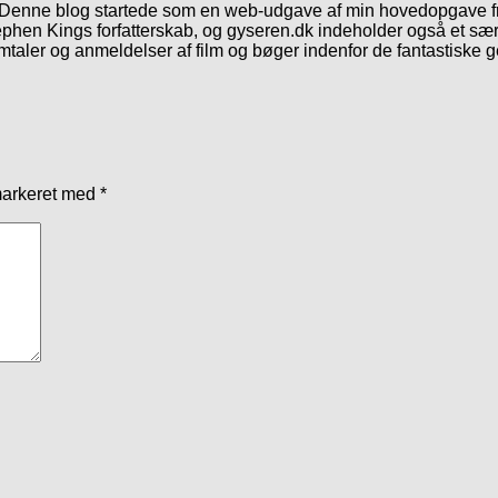
. Denne blog startede som en web-udgave af min hovedopgave fr
phen Kings forfatterskab, og gyseren.dk indeholder også et særl
mtaler og anmeldelser af film og bøger indenfor de fantastiske 
markeret med
*