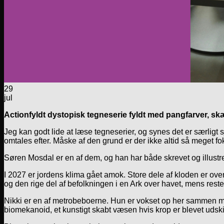
29
jul
Actionfyldt dystopisk tegneserie fyldt med pangfarver, sk
Jeg kan godt lide at læse tegneserier, og synes det er særligt sj
omtales efter. Måske af den grund er der ikke altid så meget f
Søren Mosdal er en af dem, og han har både skrevet og illustr
I 2027 er jordens klima gået amok. Store dele af kloden er ove
og den rige del af befolkningen i en Ark over havet, mens res
Nikki er en af metrobeboerne. Hun er vokset op her sammen m
biomekanoid, et kunstigt skabt væsen hvis krop er blevet udski