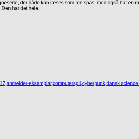
e tegneserie, der både kan læses som ren spas, men også har en
. Den har det hele.
17
,
anmelder-eksemplar
,
computerspil
,
cyberpunk
,
dansk science 