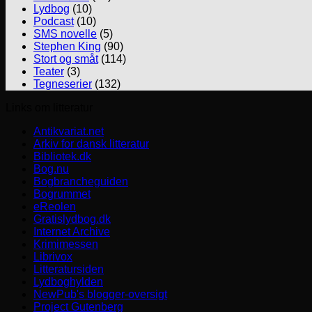
Lydbog
(10)
Podcast
(10)
SMS novelle
(5)
Stephen King
(90)
Stort og småt
(114)
Teater
(3)
Tegneserier
(132)
Links om litteratur
Antikvariat.net
Arkiv for dansk litteratur
Bibliotek.dk
Bog.nu
Bogbrancheguiden
Bogrummet
eReolen
Gratislydbog.dk
Internet Archive
Krimimessen
Librivox
Litteratursiden
Lydboghylden
NewPub's blogger-oversigt
Project Gutenberg