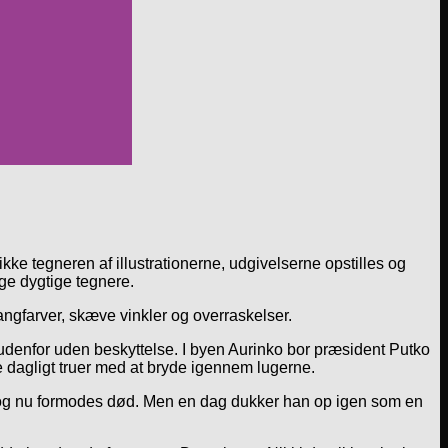
 ikke tegneren af illustrationerne, udgivelserne opstilles og
nge dygtige tegnere.
angfarver, skæve vinkler og overraskelser.
 udenfor uden beskyttelse. I byen Aurinko bor præsident Putko
e dagligt truer med at bryde igennem lugerne.
t og nu formodes død. Men en dag dukker han op igen som en