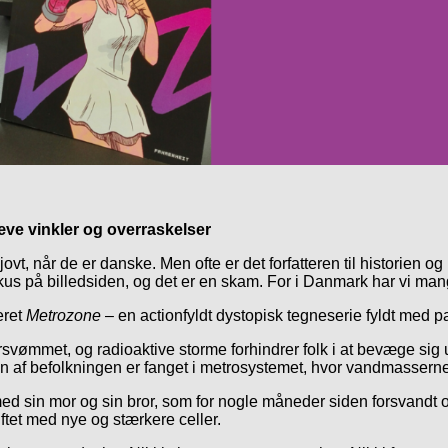
æve vinkler og overraskelser
ovt, når de er danske. Men ofte er det forfatteren til historien og
okus på billedsiden, og det er en skam. For i Danmark har vi ma
eret
Metrozone
– en actionfyldt dystopisk tegneserie fyldt med p
rsvømmet, og radioaktive storme forhindrer folk i at bevæge sig
ten af befolkningen er fanget i metrosystemet, hvor vandmassern
ed sin mor og sin bror, som for nogle måneder siden forsvand
ftet med nye og stærkere celler.