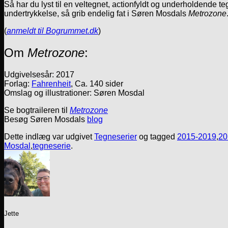
Så har du lyst til en veltegnet, actionfyldt og underholdend
undertrykkelse, så grib endelig fat i Søren Mosdals
Metrozone
(
anmeldt til Bogrummet.dk
)
Om
Metrozone
:
Udgivelsesår: 2017
Forlag:
Fahrenheit
, Ca. 140 sider
Omslag og illustrationer: Søren Mosdal
Se bogtraileren til
Metrozone
Besøg Søren Mosdals
blog
Dette indlæg var udgivet
Tegneserier
og tagged
2015-2019
,
20
Mosdal
,
tegneserie
.
Jette