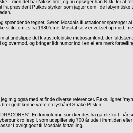
– men det har Nikkis bror, og nu opsøger han Nikki for at red
ugt fra præsident Putkos styrker, som jagter dem i de labyrintiske 
heden.
g spændende tegnet. Søren Mosdals illustrationer sprænger al a
e scifi comics fra 1980’erne, Mosdal selv er vokset op med, me
 om at undslippe det klaustrofobiske metrosamfund, der fuldstæn
 og overmod, og bringer lidt humor ind i en ellers mørk fortælli
eg mig også med at finde diverse referencer. F.eks. ligner ”myr
bror godt kunne være en lyshåret Snake Pliskin.
T DRACONES”. En formulering som kendes fra gamle kort, når søf
-cyberpunk rollespil, som udspiller sig 700 år ude i fremtiden ef
ser i øvrigt godt til Mosdals fortælling.