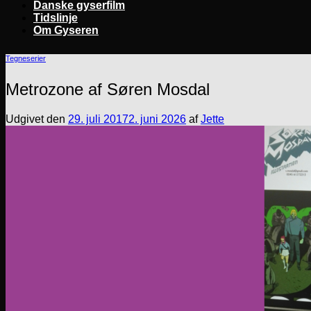
Danske gyserfilm
Tidslinje
Om Gyseren
Tegneserier
Metrozone af Søren Mosdal
Udgivet den
29. juli 2017
2. juni 2026
af
Jette