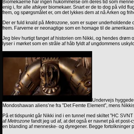
Biomekaerne har ingen hukommelse om deres tid som menneske 
enig i, for alle afskyer biomekaer. Snart er de to dog på vild fl
frem, og spørgsmålet er, om det lykkes dem at nå Arken og fri
Der er fuld knald på
Metrozone
, som er super underholdende o
frem. Farverne er neonagtige som en homage til de amerikansk
Jeg blev hurtigt fanget af historien om Nikki, og hendes drøm
lyser i mørket som en stråle af håb fyldt af ungdommens uskyld
Undervejs hyggede j
Mondoshawan aliens’ne fra ”Det Femte Element”, mens Nikkis 
På et tidspunkt går Nikki ind i en tunnel med skiltet ”HC SVN
af
Metrozone
fandt jeg ud af, at det også er navnet på et post
en blanding af menneske- og dyregener. Begge fortolkninger pas