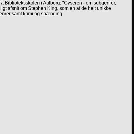
a Biblioteksskolen i Aalborg: "Gyseren - om subgenrer,
igt afsnit om Stephen King, som en af de helt unikke
genrer samt krimi og spænding.