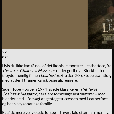
22
okt
Hvis du ikke kan få nok af det ikoniske monster, Leatherface, fra
The Texas Chainsaw Massacre,
er der godt nyt. Blockbuster
tilbyder nemlig filmen
Leatherface
fra den 20. oktober, samtidig
med at den får amerikansk biografpremiere.
Siden Tobe Hooper i 1974 lavede klassikeren
The Texas
Chainsaw Massacre
, har flere forskellige instruktører – med
blandet held – forsøgt at gentage successen med Leatherface
og hans psykopatiske familie.
Et af de mere vellykkede forsøg – i hvert fald efter min mening –