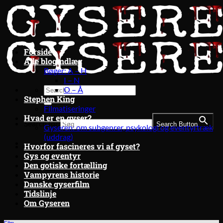
Fortsæt
til
indhold
Forside
Alle blogindlæg
Bøger: A – H
I – N
O – Å
Stephen King
Filmatiseringer
Hvad er en gyser?
Search for:
Search Button
Gyseren: om subgenrer, psykologi og eventyrtræk
(uddrag)
Hvorfor fascineres vi af gyset?
Gys og eventyr
Den gotiske fortælling
Vampyrens historie
Danske gyserfilm
Tidslinje
Om Gyseren
Film