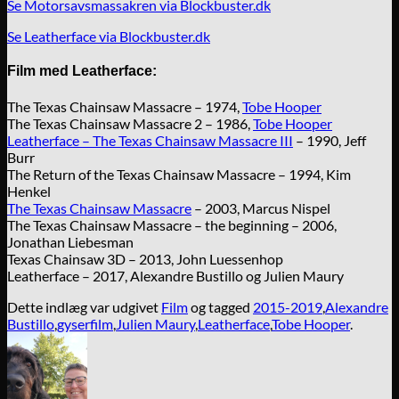
Se Motorsavsmassakren via Blockbuster.dk
Se Leatherface via Blockbuster.dk
Film med Leatherface:
The Texas Chainsaw Massacre – 1974,
Tobe Hooper
The Texas Chainsaw Massacre 2 – 1986,
Tobe Hooper
Leatherface – The Texas Chainsaw Massacre III
– 1990, Jeff
Burr
The Return of the Texas Chainsaw Massacre – 1994, Kim
Henkel
The Texas Chainsaw Massacre
– 2003, Marcus Nispel
The Texas Chainsaw Massacre – the beginning – 2006,
Jonathan Liebesman
Texas Chainsaw 3D – 2013, John Luessenhop
Leatherface – 2017, Alexandre Bustillo og Julien Maury
Dette indlæg var udgivet
Film
og tagged
2015-2019
,
Alexandre
Bustillo
,
gyserfilm
,
Julien Maury
,
Leatherface
,
Tobe Hooper
.