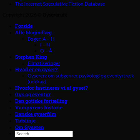
The Internet Speculative Fiction Database
Copyright 2026 ©
Gyseren.dk
Forside
Alle blogindlæg
Bøger: A – H
I – N
O – Å
Stephen King
Filmatiseringer
Hvad er en gyser?
Gyseren: om subgenrer, psykologi og eventyrtræk
(uddrag)
Hvorfor fascineres vi af gyset?
Gys og eventyr
Den gotiske fortælling
Vampyrens historie
Danske gyserfilm
Tidslinje
Om Gyseren