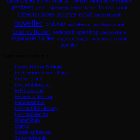
dansk science fiction
filmatiserede bøger
Fantasy
debut
dyr
genfærd
humor
krimi
gotik
hjemsøgte steder
horror
Litteratursiden
mord
monstre
naturen går amok
noveller
ondskab
parallelverden
psykologisk portræt
science fiction
spænding
seriemord
Stephen King
tegneserie
thriller
ungdomsbøger
vampyrer
venskab
zombier
Gode horrorlinks m.m.
Dansk Horror Selskab
En lejemorder ser tilbage
Fra Sortsand
Gyserbiblioteket
H.P. Lovecraft
Heaven of Horror
Himmelskibet
Horror Film History
Horrorsiden.dk
Planet Pulp
Scaryo
Skræk og Rædsel
Superkultur.dk