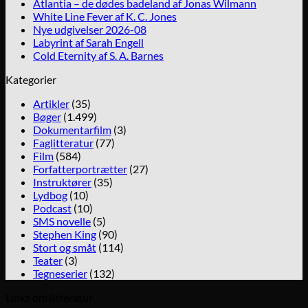
Atlantia – de dødes badeland af Jonas Wilmann
White Line Fever af K. C. Jones
Nye udgivelser 2026-08
Labyrint af Sarah Engell
Cold Eternity af S. A. Barnes
Kategorier
Artikler
(35)
Bøger
(1.499)
Dokumentarfilm
(3)
Faglitteratur
(77)
Film
(584)
Forfatterportrætter
(27)
Instruktører
(35)
Lydbog
(10)
Podcast
(10)
SMS novelle
(5)
Stephen King
(90)
Stort og småt
(114)
Teater
(3)
Tegneserier
(132)
Links om litteratur