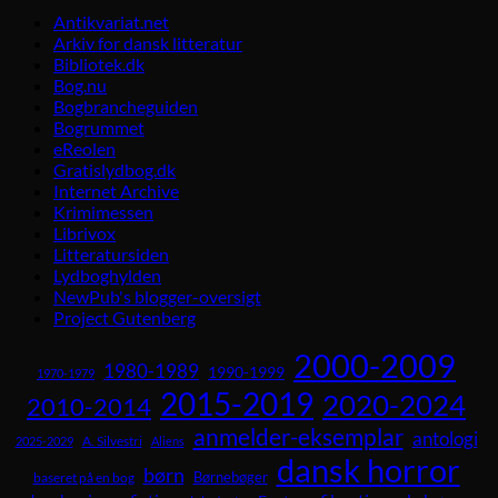
Antikvariat.net
Arkiv for dansk litteratur
Bibliotek.dk
Bog.nu
Bogbrancheguiden
Bogrummet
eReolen
Gratislydbog.dk
Internet Archive
Krimimessen
Librivox
Litteratursiden
Lydboghylden
NewPub's blogger-oversigt
Project Gutenberg
2000-2009
1980-1989
1990-1999
1970-1979
2015-2019
2020-2024
2010-2014
anmelder-eksemplar
antologi
A. Silvestri
2025-2029
Aliens
dansk horror
børn
Børnebøger
baseret på en bog