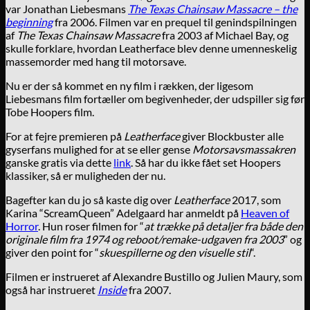
var Jonathan Liebesmans
The Texas Chainsaw Massacre – the
beginning
fra 2006. Filmen var en prequel til genindspilningen
af
The Texas Chainsaw Massacre
fra 2003 af Michael Bay, og
skulle forklare, hvordan Leatherface blev denne umenneskelig
massemorder med hang til motorsave.
Nu er der så kommet en ny film i rækken, der ligesom
Liebesmans film fortæller om begivenheder, der udspiller sig før
Tobe Hoopers film.
For at fejre premieren på
Leatherface
giver Blockbuster alle
gyserfans mulighed for at se eller gense
Motorsavsmassakren
ganske gratis via dette
link
. Så har du ikke fået set Hoopers
klassiker, så er muligheden der nu.
Bagefter kan du jo så kaste dig over
Leatherface
2017, som
Karina “ScreamQueen” Adelgaard har anmeldt på
Heaven of
Horror
. Hun roser filmen for “
at trække på detaljer fra både den
originale film fra 1974 og reboot/remake-udgaven fra 2003
” og
giver den point for “
skuespillerne og den visuelle stil
“.
Filmen er instrueret af Alexandre Bustillo og Julien Maury, som
også har instrueret
Inside
fra 2007.