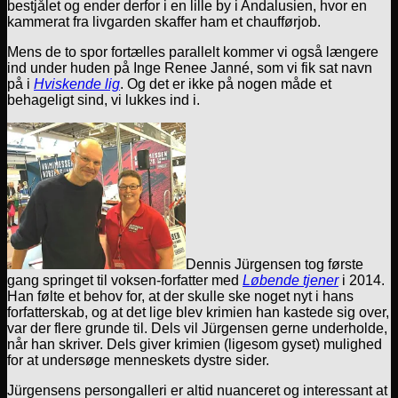
bestjålet og ender derfor i en lille by i Andalusien, hvor en
kammerat fra livgarden skaffer ham et chaufførjob.
Mens de to spor fortælles parallelt kommer vi også længere
ind under huden på Inge Renee Janné, som vi fik sat navn
på i
Hviskende lig
. Og det er ikke på nogen måde et
behageligt sind, vi lukkes ind i.
Dennis Jürgensen tog første
gang springet til voksen-forfatter med
Løbende tjener
i 2014.
Han følte et behov for, at der skulle ske noget nyt i hans
forfatterskab, og at det lige blev krimien han kastede sig over,
var der flere grunde til. Dels vil Jürgensen gerne underholde,
når han skriver. Dels giver krimien (ligesom gyset) mulighed
for at undersøge menneskets dystre sider.
Jürgensens persongalleri er altid nuanceret og interessant at