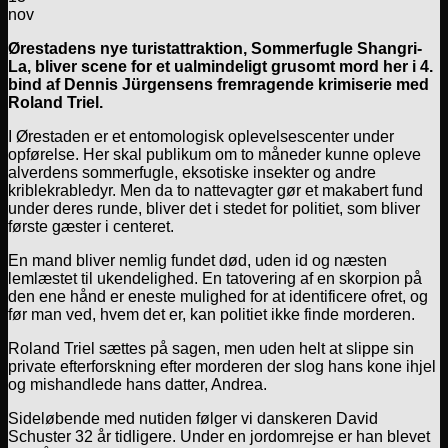
nov
Ørestadens nye turistattraktion, Sommerfugle Shangri-
La, bliver scene for et ualmindeligt grusomt mord her i 4.
bind af Dennis Jürgensens fremragende krimiserie med
Roland Triel.
I Ørestaden er et entomologisk oplevelsescenter under
opførelse. Her skal publikum om to måneder kunne opleve
alverdens sommerfugle, eksotiske insekter og andre
kriblekrabledyr. Men da to nattevagter gør et makabert fund
under deres runde, bliver det i stedet for politiet, som bliver
første gæster i centeret.
En mand bliver nemlig fundet død, uden id og næsten
lemlæstet til ukendelighed. En tatovering af en skorpion på
den ene hånd er eneste mulighed for at identificere ofret, og
før man ved, hvem det er, kan politiet ikke finde morderen.
Roland Triel sættes på sagen, men uden helt at slippe sin
private efterforskning efter morderen der slog hans kone ihjel
og mishandlede hans datter, Andrea.
Sideløbende med nutiden følger vi danskeren David
Schuster 32 år tidligere. Under en jordomrejse er han blevet