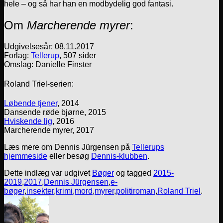
hele – og så har han en modbydelig god fantasi.
Om
Marcherende myrer
:
Udgivelsesår: 08.11.2017
Forlag:
Tellerup
, 507 sider
Omslag: Danielle Finster
Roland Triel-serien:
Løbende tjener
, 2014
Dansende røde bjørne, 2015
Hviskende lig
, 2016
Marcherende myrer, 2017
Læs mere om Dennis Jürgensen på
Tellerups
hjemmeside
eller besøg
Dennis-klubben
.
Dette indlæg var udgivet
Bøger
og tagged
2015-
2019
,
2017
,
Dennis Jürgensen
,
e-
bøger
,
insekter
,
krimi
,
mord
,
myrer
,
politiroman
,
Roland Triel
.