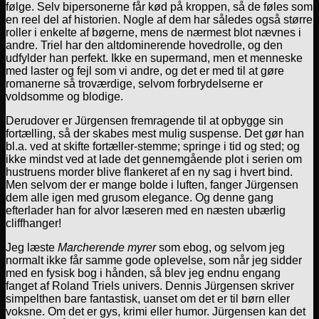
følge. Selv bipersonerne får kød på kroppen, så de føles som
en reel del af historien. Nogle af dem har således også større
roller i enkelte af bøgerne, mens de nærmest blot nævnes i
andre. Triel har den altdominerende hovedrolle, og den
udfylder han perfekt. Ikke en supermand, men et menneske
med laster og fejl som vi andre, og det er med til at gøre
romanerne så troværdige, selvom forbrydelserne er
voldsomme og blodige.
Derudover er Jürgensen fremragende til at opbygge sin
fortælling, så der skabes mest mulig suspense. Det gør han
bl.a. ved at skifte fortæller-stemme; springe i tid og sted; og
ikke mindst ved at lade det gennemgående plot i serien om
hustruens morder blive flankeret af en ny sag i hvert bind.
Men selvom der er mange bolde i luften, fanger Jürgensen
dem alle igen med grusom elegance. Og denne gang
efterlader han for alvor læseren med en næsten ubærlig
cliffhanger!
Jeg læste
Marcherende myrer
som ebog, og selvom jeg
normalt ikke får samme gode oplevelse, som når jeg sidder
med en fysisk bog i hånden, så blev jeg endnu engang
fanget af Roland Triels univers. Dennis Jürgensen skriver
simpelthen bare fantastisk, uanset om det er til børn eller
voksne. Om det er gys, krimi eller humor. Jürgensen kan det