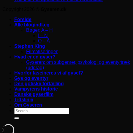
Copyright 2026 ©
Gyseren.dk
Forside
Alle blogindlæg
Bøger: A – H
I – N
O – Å
Stephen King
Filmatiseringer
Hvad er en gyser?
Gyseren: om subgenrer, psykologi og eventyrtræk
(uddrag)
Hvorfor fascineres vi af gyset?
Gys og eventyr
Den gotiske fortælling
Vampyrens historie
Danske gyserfilm
Tidslinje
Om Gyseren