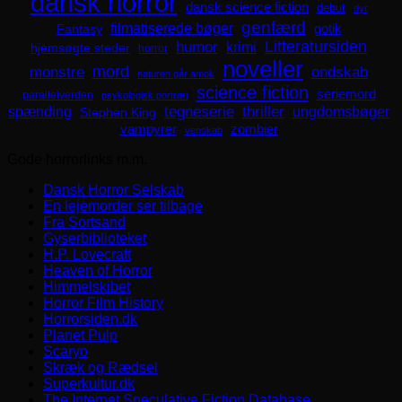
dansk horror
dansk science fiction
debut
dyr
genfærd
filmatiserede bøger
Fantasy
gotik
Litteratursiden
humor
krimi
hjemsøgte steder
horror
noveller
mord
monstre
ondskab
naturen går amok
science fiction
seriemord
parallelverden
psykologisk portræt
spænding
tegneserie
thriller
ungdomsbøger
Stephen King
zombier
vampyrer
venskab
Gode horrorlinks m.m.
Dansk Horror Selskab
En lejemorder ser tilbage
Fra Sortsand
Gyserbiblioteket
H.P. Lovecraft
Heaven of Horror
Himmelskibet
Horror Film History
Horrorsiden.dk
Planet Pulp
Scaryo
Skræk og Rædsel
Superkultur.dk
The Internet Speculative Fiction Database