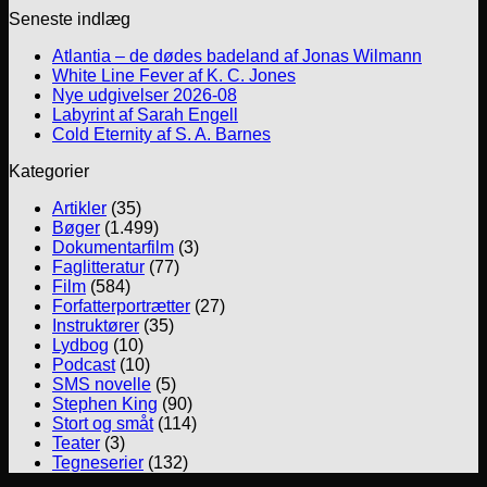
Seneste indlæg
Atlantia – de dødes badeland af Jonas Wilmann
White Line Fever af K. C. Jones
Nye udgivelser 2026-08
Labyrint af Sarah Engell
Cold Eternity af S. A. Barnes
Kategorier
Artikler
(35)
Bøger
(1.499)
Dokumentarfilm
(3)
Faglitteratur
(77)
Film
(584)
Forfatterportrætter
(27)
Instruktører
(35)
Lydbog
(10)
Podcast
(10)
SMS novelle
(5)
Stephen King
(90)
Stort og småt
(114)
Teater
(3)
Tegneserier
(132)