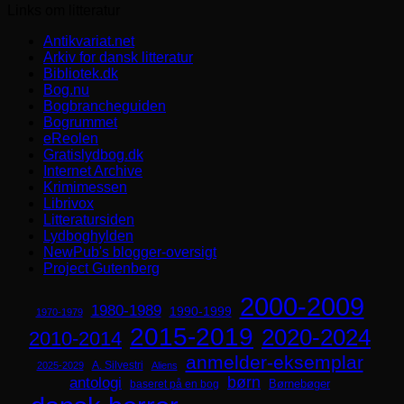
Links om litteratur
Antikvariat.net
Arkiv for dansk litteratur
Bibliotek.dk
Bog.nu
Bogbrancheguiden
Bogrummet
eReolen
Gratislydbog.dk
Internet Archive
Krimimessen
Librivox
Litteratursiden
Lydboghylden
NewPub's blogger-oversigt
Project Gutenberg
2000-2009
1980-1989
1990-1999
1970-1979
2015-2019
2020-2024
2010-2014
anmelder-eksemplar
A. Silvestri
2025-2029
Aliens
børn
antologi
Børnebøger
baseret på en bog