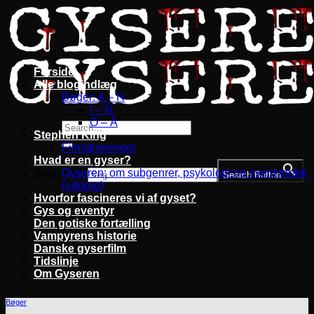
Fortsæt
til
indhold
Forside
Alle blogindlæg
Bøger: A – H
I – N
O – Å
Stephen King
Filmatiseringer
Hvad er en gyser?
Gyseren: om subgenrer, psykologi og eventyrtræk
Search for:
Search Button
(uddrag)
Hvorfor fascineres vi af gyset?
Gys og eventyr
Den gotiske fortælling
Vampyrens historie
Danske gyserfilm
Tidslinje
Om Gyseren
Bøger