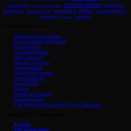
science fiction
seriemord
parallelverden
psykologisk portræt
spænding
tegneserie
thriller
ungdomsbøger
Stephen King
zombier
vampyrer
venskab
Gode horrorlinks m.m.
Dansk Horror Selskab
En lejemorder ser tilbage
Fra Sortsand
Gyserbiblioteket
H.P. Lovecraft
Heaven of Horror
Himmelskibet
Horror Film History
Horrorsiden.dk
Planet Pulp
Scaryo
Skræk og Rædsel
Superkultur.dk
The Internet Speculative Fiction Database
Copyright 2026 ©
Gyseren.dk
Forside
Alle blogindlæg