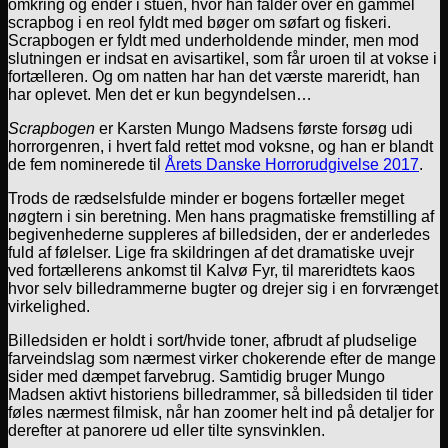
omkring og ender i stuen, hvor han falder over en gammel
scrapbog i en reol fyldt med bøger om søfart og fiskeri.
Scrapbogen er fyldt med underholdende minder, men mod
slutningen er indsat en avisartikel, som får uroen til at vokse i
fortælleren. Og om natten har han det værste mareridt, han
har oplevet. Men det er kun begyndelsen…
Scrapbogen
er Karsten Mungo Madsens første forsøg udi
horrorgenren, i hvert fald rettet mod voksne, og han er blandt
de fem nominerede til
Årets Danske Horrorudgivelse 2017
.
Trods de rædselsfulde minder er bogens fortæller meget
nøgtern i sin beretning. Men hans pragmatiske fremstilling af
begivenhederne suppleres af billedsiden, der er anderledes
fuld af følelser. Lige fra skildringen af det dramatiske uvejr
ved fortællerens ankomst til Kalvø Fyr, til mareridtets kaos
hvor selv billedrammerne bugter og drejer sig i en forvrænget
virkelighed.
Billedsiden er holdt i sort/hvide toner, afbrudt af pludselige
farveindslag som nærmest virker chokerende efter de mange
sider med dæmpet farvebrug. Samtidig bruger Mungo
Madsen aktivt historiens billedrammer, så billedsiden til tider
føles nærmest filmisk, når han zoomer helt ind på detaljer for
derefter at panorere ud eller tilte synsvinklen.