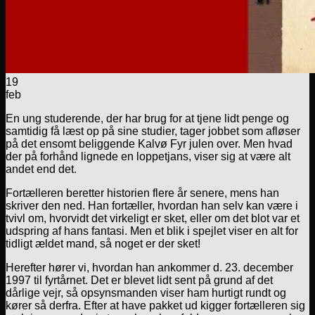
19
feb
En ung studerende, der har brug for at tjene lidt penge og
samtidig få læst op på sine studier, tager jobbet som afløser
på det ensomt beliggende Kalvø Fyr julen over. Men hvad
der på forhånd lignede en loppetjans, viser sig at være alt
andet end det.
Fortælleren beretter historien flere år senere, mens han
skriver den ned. Han fortæller, hvordan han selv kan være i
tvivl om, hvorvidt det virkeligt er sket, eller om det blot var et
udspring af hans fantasi. Men et blik i spejlet viser en alt for
tidligt ældet mand, så noget er der sket!
Herefter hører vi, hvordan han ankommer d. 23. december
1997 til fyrtårnet. Det er blevet lidt sent på grund af det
dårlige vejr, så opsynsmanden viser ham hurtigt rundt og
kører så derfra. Efter at have pakket ud kigger fortælleren sig