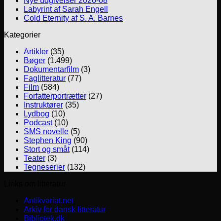
Nye udgivelser 2026-08
Labyrint af Sarah Engell
Cold Eternity af S. A. Barnes
Kategorier
Artikler
(35)
Bøger
(1.499)
Dokumentarfilm
(3)
Faglitteratur
(77)
Film
(584)
Forfatterportrætter
(27)
Instruktører
(35)
Lydbog
(10)
Podcast
(10)
SMS novelle
(5)
Stephen King
(90)
Stort og småt
(114)
Teater
(3)
Tegneserier
(132)
Links om litteratur
Antikvariat.net
Arkiv for dansk litteratur
Bibliotek.dk