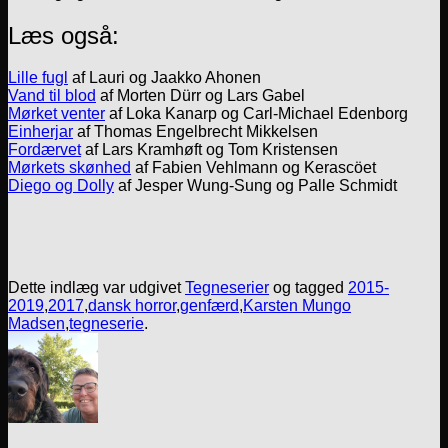
Læs også:
Lille fugl
af Lauri og Jaakko Ahonen
Vand til blod
af Morten Dürr og Lars Gabel
Mørket venter
af Loka Kanarp og Carl-Michael Edenborg
Einherjar
af Thomas Engelbrecht Mikkelsen
Fordærvet
af Lars Kramhøft og Tom Kristensen
Mørkets skønhed
af Fabien Vehlmann og Kerascöet
Diego og Dolly
af Jesper Wung-Sung og Palle Schmidt
Dette indlæg var udgivet
Tegneserier
og tagged
2015-
2019
,
2017
,
dansk horror
,
genfærd
,
Karsten Mungo
Madsen
,
tegneserie
.