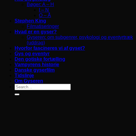
Bøger: A – H
I – N
O – Å
Stephen King
Filmatiseringer
Hvad er en gyser?
Gyseren: om subgenrer, psykologi og eventyrtræk
(uddrag)
Hvorfor fascineres vi af gyset?
Gys og eventyr
Den gotiske fortælling
Vampyrens historie
Danske gyserfilm
Tidslinje
Om Gyseren