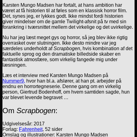
Karsten Mungo Madsen har fortalt, at hans ambition har
været at få historien til at føles som en klassisk horror film.
Det, synes jeg, er lykkes godt. Ikke mindst fordi historien
giver mindelser om de gamle Twilight-afsnit på tv med sin
forankring i tværsnittet mellem det virkelige og det uvirkelige.
Nu har jeg læst meget gys og horror, så jeg blev ikke rigtig
overrasket over slutningen. Ikke desto mindre var jeg
særdeles underholdt af
Scrapbogen
, hvis kombination af det
faktuelle sprog og den dramatiske billedside skaber en
fantastisk atmosfære, som virkelig fangede mig under
læsningen.
Læs et interview med Karsten Mungo Madsen på
Nummer9,
hvor han bl.a. afslører, at han pt. arbejder på
endnu en horrortegneserie. Denne gang om en virkelig
person, Giertrud Bodenhoff, om hvem samtiden sagde, hun
var blevet levende begravet …
Om
Scrapbogen
:
Udgivelsesår: 2017
Forlag:
Fahrenheit
, 52 sider
Omslag og illustrationer: Karsten Mungo Madsen