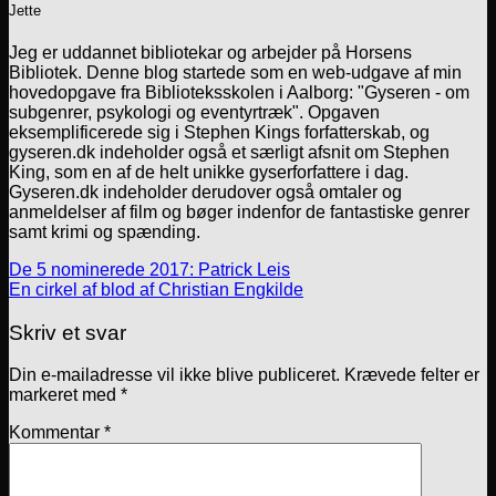
Jette
Jeg er uddannet bibliotekar og arbejder på Horsens
Bibliotek. Denne blog startede som en web-udgave af min
hovedopgave fra Biblioteksskolen i Aalborg: "Gyseren - om
subgenrer, psykologi og eventyrtræk". Opgaven
eksemplificerede sig i Stephen Kings forfatterskab, og
gyseren.dk indeholder også et særligt afsnit om Stephen
King, som en af de helt unikke gyserforfattere i dag.
Gyseren.dk indeholder derudover også omtaler og
anmeldelser af film og bøger indenfor de fantastiske genrer
samt krimi og spænding.
De 5 nominerede 2017: Patrick Leis
En cirkel af blod af Christian Engkilde
Skriv et svar
Din e-mailadresse vil ikke blive publiceret.
Krævede felter er
markeret med
*
Kommentar
*