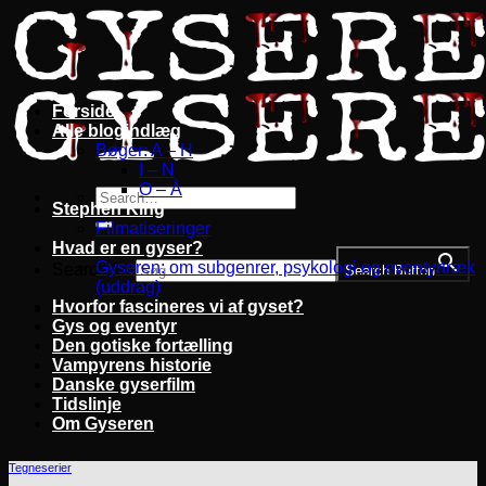
Fortsæt
til
indhold
Forside
Alle blogindlæg
Bøger: A – H
I – N
O – Å
Stephen King
Filmatiseringer
Hvad er en gyser?
Gyseren: om subgenrer, psykologi og eventyrtræk
Search for:
Search Button
(uddrag)
Hvorfor fascineres vi af gyset?
Gys og eventyr
Den gotiske fortælling
Vampyrens historie
Danske gyserfilm
Tidslinje
Om Gyseren
Tegneserier