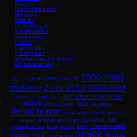
Bog.nu
Bogbrancheguiden
Bogrummet
eReolen
Gratislydbog.dk
Internet Archive
Krimimessen
Librivox
Litteratursiden
Lydboghylden
NewPub's blogger-oversigt
Project Gutenberg
2000-2009
1980-1989
1990-1999
1970-1979
2015-2019
2020-2024
2010-2014
anmelder-eksemplar
A. Silvestri
2025-2029
Aliens
børn
antologi
Børnebøger
baseret på en bog
dansk horror
dansk science fiction
debut
dyr
genfærd
filmatiserede bøger
Fantasy
gotik
Litteratursiden
humor
krimi
hjemsøgte steder
horror
noveller
mord
monstre
ondskab
naturen går amok