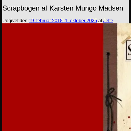
Scrapbogen af Karsten Mungo Madsen
Udgivet den
19. februar 2018
11. oktober 2025
af
Jette