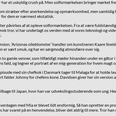
 har et uskyldig crush på. Men solformørkelsen bringer mørket fre
e som stræber efter anerkendelse og opmærksomhed, men samtidig h
er for dem er nærmest ekstatisk.
eter påvirkes af at opleve solformørkelsen. Fra at være fuldstændig
 nok tror, vi har underlagt os verden med al vores teknologi og vide
.
nsion. ’Arizonas olieblomster’ handler om kunstneren Kaare Sneider,
len er sært smuk, og har en sørgmodig atmosfære over sig.
m to gamle venner, som tilfældigt møder hinanden under en gåtur i M
 fald, og tegner et portræt af en mig-generation for hvem magt o
isode med sin chefkok i Danmark tager til Malaga for at holde lav pr
rt falder Johnny for chefens kone. Davidsen giver her sin version af
lbage til Japan, hvor han var udvekslingsstuderende som ung. Her f
hverdagen med Mia er blevet lidt ensformig. Så han opretter en pro
har svaret på en henvendelse, bliver det aldrig til mere. Tror han 