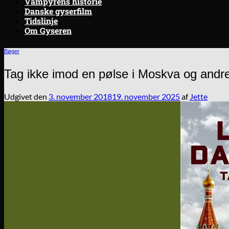
Vampyrens historie
Danske gyserfilm
Tidslinje
Om Gyseren
Bøger
Tag ikke imod en pølse i Moskva og andre 
Udgivet den
3. november 2018
19. november 2025
af
Jette