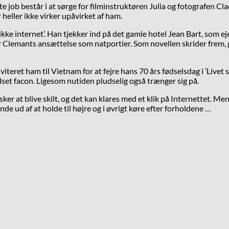
e job består i at sørge for filminstruktøren Julia og fotografen Cla
 heller ikke virker upåvirket af ham.
kke internet’. Han tjekker ind på det gamle hotel Jean Bart, som e
r Clemants ansættelse som natportier. Som novellen skrider frem, gå
iteret ham til Vietnam for at fejre hans 70 års fødselsdag i ’Livet 
et facon. Ligesom nutiden pludselig også trænger sig på.
er at blive skilt, og det kan klares med et klik på Internettet. Men 
inde ud af at holde til højre og i øvrigt køre efter forholdene …