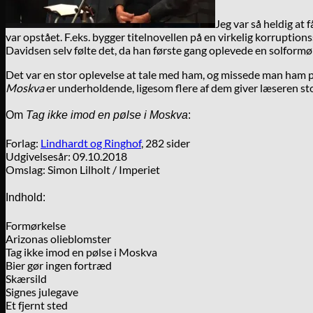
Jeg var så heldig at
var opstået. F.eks. bygger titelnovellen på en virkelig korrupti
Davidsen selv følte det, da han første gang oplevede en solformø
Det var en stor oplevelse at tale med ham, og missede man ham på B
Moskva
er underholdende, ligesom flere af dem giver læseren stof
Om
Tag ikke imod en pølse i Moskva
:
Forlag:
Lindhardt og Ringhof
, 282 sider
Udgivelsesår: 09.10.2018
Omslag: Simon Lilholt / Imperiet
Indhold:
Formørkelse
Arizonas olieblomster
Tag ikke imod en pølse i Moskva
Bier gør ingen fortræd
Skærsild
Signes julegave
Et fjernt sted