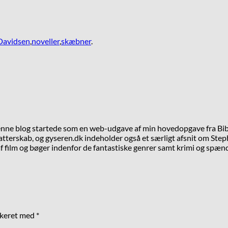
 Davidsen
,
noveller
,
skæbner
.
Denne blog startede som en web-udgave af min hovedopgave fra Bib
tterskab, og gyseren.dk indeholder også et særligt afsnit om Steph
 film og bøger indenfor de fantastiske genrer samt krimi og spæn
rkeret med
*