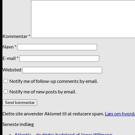
Kommentar
*
Navn
*
E-mail
*
Websted
Notify me of follow-up comments by email.
Notify me of new posts by email.
Dette site anvender Akismet til at reducere spam.
Læs om hvorda
Seneste indlæg
Atlantia – de dødes badeland af Jonas Wilmann