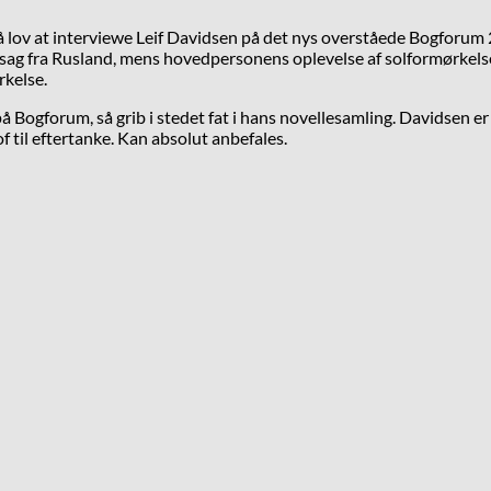
 få lov at interviewe Leif Davidsen på det nys overståede Bogforum 
onssag fra Rusland, mens hovedpersonens oplevelse af solformørkelse
rkelse.
ogforum, så grib i stedet fat i hans novellesamling. Davidsen er en 
 til eftertanke. Kan absolut anbefales.