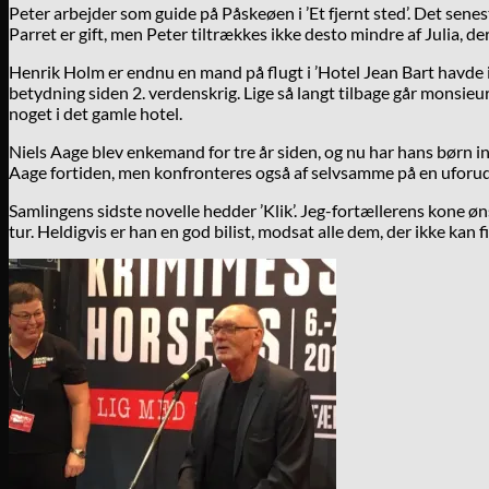
Peter arbejder som guide på Påskeøen i ’Et fjernt sted’. Det senest
Parret er gift, men Peter tiltrækkes ikke desto mindre af Julia, der
Henrik Holm er endnu en mand på flugt i ’Hotel Jean Bart havde i
betydning siden 2. verdenskrig. Lige så langt tilbage går monsieu
noget i det gamle hotel.
Niels Aage blev enkemand for tre år siden, og nu har hans børn inv
Aage fortiden, men konfronteres også af selvsamme på en uforuds
Samlingens sidste novelle hedder ’Klik’. Jeg-fortællerens kone ønsk
tur. Heldigvis er han en god bilist, modsat alle dem, der ikke kan f