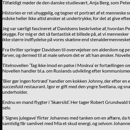
Tilfældigt møder de den danske studievært, Anja Berg, som Peter
Historien er ret uhyggelig, og tegner et portræt af et mennesk
måske heller ikke altid ønsker at undertrykke, for det at give eft
Jeg var særligt fascineret af Davidsens beskrivelse af, hvordan P
skygge. For mig er det så fantastisk et billede på, at vi mennesker
ikke større indflydelse på vores skæbne end stenaldermennesket
Fra thriller springer Davidsen til overvejelser om alderdom og pe
farver, og dermed til at male selvom det er alt han ønsker. Novel
Titelnovellen ’Tag ikke imod en pølse i Moskva’ er fortællingen o
Novellen handler bl.a. om Ruslands udvikling efter kommunismens
’Bier gør ingen fortræd’ handler om kokken Johnny, der efter en ep
succesfuld restaurant. Igor er gift med den yngre Svetlana, og sna
underholder.
Endnu en mand flygter i ’Skærsild’. Her tager Robert Grundwald ti
selv.
I ’Signes julegave’ flirter Johannes med tanken om en affære, da 
samtidig får samlivet med Mia et skud energi, og selvom Johannes 