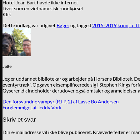
Hotel Jean Bart havde ikke internet
Livet som en vietnamesisk rundkørsel
Klik
Dette indlæg var udgivet
Bøger
og tagged
2015-2019
,
krimi
,
Leif
Jette
Jeg er uddannet bibliotekar og arbejder på Horsens Bibliotek. 
eventyrtræk". Opgaven eksemplificerede sig i Stephen Kings forfa
Gyseren.dk indeholder derudover også omtaler og anmeldelser af
Den forsvundne vampyr (R.I.P. 2) af Lasse Bo Andersen
Forglemmigej af Teddy Vork
Skriv et svar
Din e-mailadresse vil ikke blive publiceret.
Krævede felter er ma