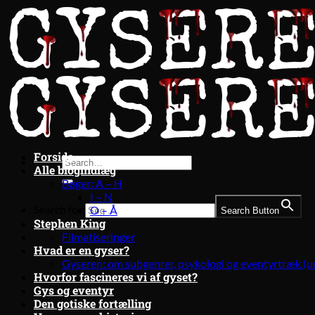
Fortsæt
til
indhold
Forside
Alle blogindlæg
Bøger: A – H
I – N
Search for:
O – Å
Search Button
Stephen King
Filmatiseringer
Hvad er en gyser?
Gyseren: om subgenrer, psykologi og eventyrtræk (u
Hvorfor fascineres vi af gyset?
Gys og eventyr
Den gotiske fortælling