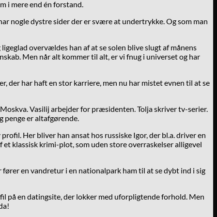
m i mere end én forstand.
ar nogle dystre sider der er svære at undertrykke. Og som man
 ligeglad overvældes han af at se solen blive slugt af månens
nskab. Men når alt kommer til alt, er vi fnug i universet og har
 der har haft en stor karriere, men nu har mistet evnen til at se
oskva. Vasilij arbejder for præsidenten. Tolja skriver tv-serier.
g penge er altafgørende.
ofil. Her bliver han ansat hos russiske Igor, der bl.a. driver en
 et klassisk krimi-plot, som uden store overraskelser alligevel
ører en vandretur i en nationalpark ham til at se dybt ind i sig
fil på en datingsite, der lokker med uforpligtende forhold. Men
da!