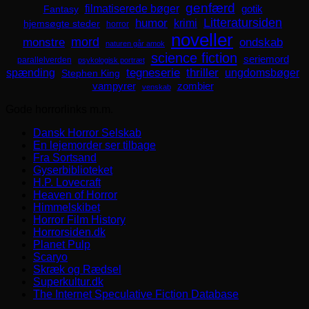
genfærd
filmatiserede bøger
Fantasy
gotik
Litteratursiden
humor
krimi
hjemsøgte steder
horror
noveller
mord
monstre
ondskab
naturen går amok
science fiction
seriemord
parallelverden
psykologisk portræt
spænding
tegneserie
thriller
ungdomsbøger
Stephen King
zombier
vampyrer
venskab
Gode horrorlinks m.m.
Dansk Horror Selskab
En lejemorder ser tilbage
Fra Sortsand
Gyserbiblioteket
H.P. Lovecraft
Heaven of Horror
Himmelskibet
Horror Film History
Horrorsiden.dk
Planet Pulp
Scaryo
Skræk og Rædsel
Superkultur.dk
The Internet Speculative Fiction Database