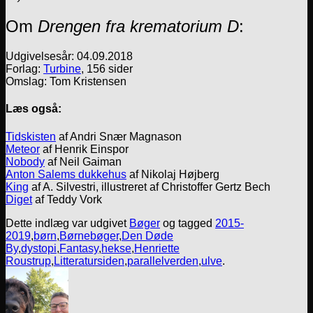
Om
Drengen fra krematorium D
:
Udgivelsesår: 04.09.2018
Forlag:
Turbine
, 156 sider
Omslag: Tom Kristensen
Læs også:
Tidskisten
af Andri Snær Magnason
Meteor
af Henrik Einspor
Nobody
af Neil Gaiman
Anton Salems dukkehus
af Nikolaj Højberg
King
af A. Silvestri, illustreret af Christoffer Gertz Bech
Diget
af Teddy Vork
Dette indlæg var udgivet
Bøger
og tagged
2015-
2019
,
børn
,
Børnebøger
,
Den Døde
By
,
dystopi
,
Fantasy
,
hekse
,
Henriette
Roustrup
,
Litteratursiden
,
parallelverden
,
ulve
.