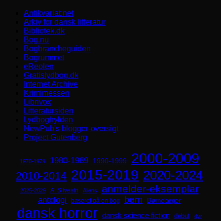
Antikvariat.net
Arkiv for dansk litteratur
Bibliotek.dk
Bog.nu
Bogbrancheguiden
Bogrummet
eReolen
Gratislydbog.dk
Internet Archive
Krimimessen
Librivox
Litteratursiden
Lydboghylden
NewPub's blogger-oversigt
Project Gutenberg
2000-2009
1980-1989
1990-1999
1970-1979
2015-2019
2020-2024
2010-2014
anmelder-eksemplar
A. Silvestri
2025-2029
Aliens
børn
antologi
Børnebøger
baseret på en bog
dansk horror
dansk science fiction
debut
dyr