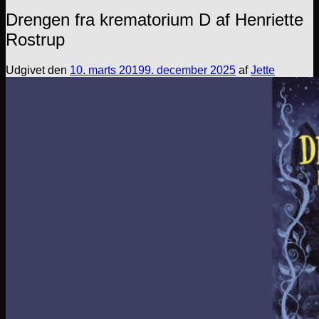
Drengen fra krematorium D af Henriette
Rostrup
Udgivet den
10. marts 2019
9. december 2025
af
Jette