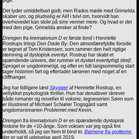
pige.
Det lyder umiddelbart godt, men Rados møde med Grimelda
skaber uro, og pludselig er Alif i tvivl om, hvorvidt han
overhovedet kan stole på sine venner mere. Og hvad er der
med den pige, Grimelda ønsker at finde?
Drengen fra krematorium D
er første bind i Henriette
Rostrups trilogi
Den Døde By
. Den atmosfærefyldte forside
er tegnet af Tom Kristensen, som rammer den helt rigtige
stemning af dystopisk eventyr. Rostrup har skabt et
spændende univers, der rummer et dystert eventyrligt strejf.
Sproget er ungdommeligt, og efter en lidt langsommelig start
tager historien fart og efterlader læseren med noget af en
cliffhanger.
Jeg har tidligere læst
Skygger
af Henriette Rostrup, en
vellykket psykologisk thriller. Hun har derudover skrevet
både romaner og noveller til voksne, tegneserien
Søen
som
er illustreret af Michael Schiøler Tingsgård samt
ungdomsromanen
Problemet med Kevin
.
Drengen fra krematorium D
er en spændende dystopisk
historie for de +10-årige. Som voksen var jeg også fint
underholdt, så jeg ser frem til bind to:
Børnene fra grotterne
,
der er sat til udgivelse april 2019.