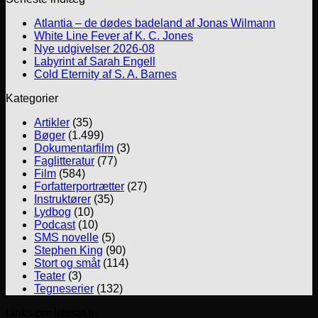
Atlantia – de dødes badeland af Jonas Wilmann
White Line Fever af K. C. Jones
Nye udgivelser 2026-08
Labyrint af Sarah Engell
Cold Eternity af S. A. Barnes
Kategorier
Artikler
(35)
Bøger
(1.499)
Dokumentarfilm
(3)
Faglitteratur
(77)
Film
(584)
Forfatterportrætter
(27)
Instruktører
(35)
Lydbog
(10)
Podcast
(10)
SMS novelle
(5)
Stephen King
(90)
Stort og småt
(114)
Teater
(3)
Tegneserier
(132)
Links om litteratur