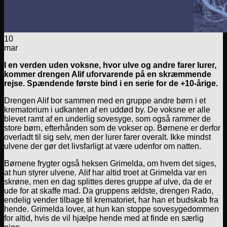
10
mar
I en verden uden voksne, hvor ulve og andre farer lurer,
kommer drengen Alif uforvarende på en skræmmende
rejse. Spændende første bind i en serie for de +10-årige.
Drengen Alif bor sammen med en gruppe andre børn i et
krematorium i udkanten af en uddød by. De voksne er alle
blevet ramt af en underlig sovesyge, som også rammer de
store børn, efterhånden som de vokser op. Børnene er derfor
overladt til sig selv, men der lurer farer overalt. Ikke mindst
ulvene der gør det livsfarligt at være udenfor om natten.
Børnene frygter også heksen Grimelda, om hvem det siges,
at hun styrer ulvene. Alif har altid troet at Grimelda var en
skrøne, men en dag splittes deres gruppe af ulve, da de er
ude for at skaffe mad. Da gruppens ældste, drengen Rado,
endelig vender tilbage til krematoriet, har han et budskab fra
hende. Grimelda lover, at hun kan stoppe sovesygedommen
for altid, hvis de vil hjælpe hende med at finde en særlig