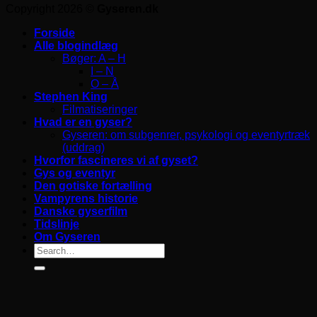
Copyright 2026 ©
Gyseren.dk
Forside
Alle blogindlæg
Bøger: A – H
I – N
O – Å
Stephen King
Filmatiseringer
Hvad er en gyser?
Gyseren: om subgenrer, psykologi og eventyrtræk
(uddrag)
Hvorfor fascineres vi af gyset?
Gys og eventyr
Den gotiske fortælling
Vampyrens historie
Danske gyserfilm
Tidslinje
Om Gyseren