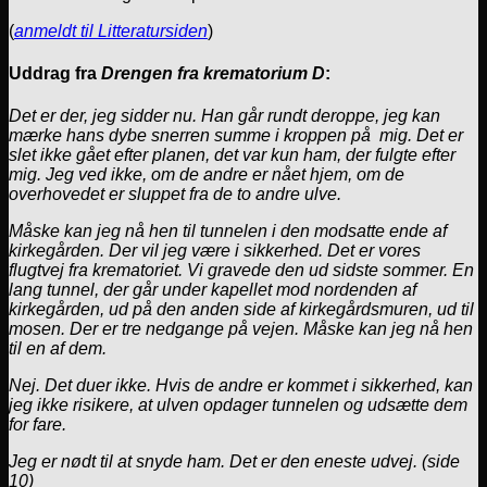
(
anmeldt til Litteratursiden
)
Uddrag fra
Drengen fra krematorium D
:
Det er der, jeg sidder nu. Han går rundt deroppe, jeg kan
mærke hans dybe snerren summe i kroppen på mig. Det er
slet ikke gået efter planen, det var kun ham, der fulgte efter
mig. Jeg ved ikke, om de andre er nået hjem, om de
overhovedet er sluppet fra de to andre ulve.
Måske kan jeg nå hen til tunnelen i den modsatte ende af
kirkegården. Der vil jeg være i sikkerhed. Det er vores
flugtvej fra krematoriet. Vi gravede den ud sidste sommer. En
lang tunnel, der går under kapellet mod nordenden af
kirkegården, ud på den anden side af kirkegårdsmuren, ud til
mosen. Der er tre nedgange på vejen. Måske kan jeg nå hen
til en af dem.
Nej. Det duer ikke. Hvis de andre er kommet i sikkerhed, kan
jeg ikke risikere, at ulven opdager tunnelen og udsætte dem
for fare.
Jeg er nødt til at snyde ham. Det er den eneste udvej. (side
10)