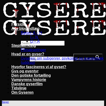
Fortsæt
til
indhold
Forside
Alle blogindlæg
Bøger: A – H
I – N
O – Å
Stephen King
Filmatiseringer
Hvad er en gyser?
Gyseren: om subgenrer, psykologi og eventyrtræk
Search for:
Search Button
(uddrag)
Hvorfor fascineres vi af gyset?
Gys og eventyr
Den gotiske fortælling
Vampyrens historie
Danske gyserfilm
Tidslinje
Om Gyseren
Bøger