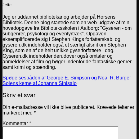
Jette
Jeg er uddannet bibliotekar og arbejder på Horsens
Bibliotek. Denne blog startede som en web-udgave af min
hovedopgave fra Biblioteksskolen i Aalborg: "Gyseren - om
subgenrer, psykologi og eventyrtræk". Opgaven
eksemplificerede sig i Stephen Kings forfatterskab, og
gyseren.dk indeholder også et særligt afsnit om Stephen
King, som en af de helt unikke gyserforfattere i dag.
Gyseren.dk indeholder derudover også omtaler og
anmeldelser af film og bøger indenfor de fantastiske genrer
samt krimi og spænding.
Spøgelsesbåden af George E. Simpson og Neal R. Burger
Solens kerne af Johanna Sinisalo
Skriv et svar
Din e-mailadresse vil ikke blive publiceret.
Krævede felter er
markeret med
*
Kommentar
*