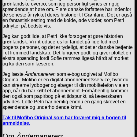
grønlandske overtro, som jeg personligt synes er rigtig
spændende at høre om. Flere danske forfattere har indenfor
de seneste år rykket deres historier til Grønland. Det er også
en fantastisk setting med de kolde, øde vidder, som Petri
udnytter på bedste vis.
Jeg kan godt lide, at Petri ikke forsøger at gøre historien
grønlandsk. Vi introduceres for landet på lige fod med
bogens personer, og det er tydeligt, at det er danske betjente
i et fremmed landskab. Det fungerer godt, og giver plottet en
ekstra spænding fordi Sofie rammes ligeså hårdt af mørket
og kulden som læseren.
Jeg læste
Åndemaneren
som e-bog udgivet af Mofibo
Original. Mofibo er en digital abonnementsservice, hvor du
kan streame lydbøger og ebøger til din mobiltelefon via en
app, når du har købt et abonnement. Forhåbentlig kommer
den også som papirbog på et tidspunkt, så læserskaren
udvides. Lotte Petri har nemlig endnu en gang skrevet en
spændende og underholdende krimi.
Tak til Mofibo Original som har foræret mig e-bogen til
anmeldelse.
Om
Åndemaneren
: