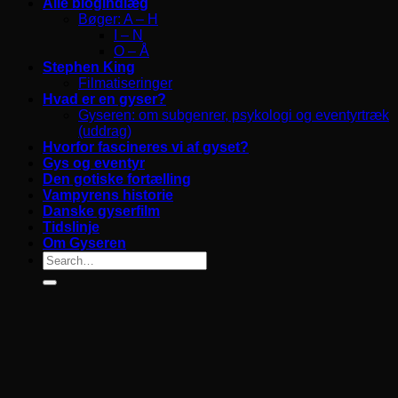
Alle blogindlæg
Bøger: A – H
I – N
O – Å
Stephen King
Filmatiseringer
Hvad er en gyser?
Gyseren: om subgenrer, psykologi og eventyrtræk
(uddrag)
Hvorfor fascineres vi af gyset?
Gys og eventyr
Den gotiske fortælling
Vampyrens historie
Danske gyserfilm
Tidslinje
Om Gyseren