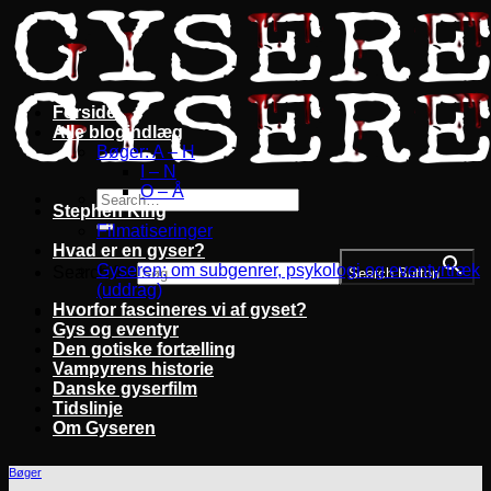
Fortsæt
til
indhold
Forside
Alle blogindlæg
Bøger: A – H
I – N
O – Å
Stephen King
Filmatiseringer
Hvad er en gyser?
Gyseren: om subgenrer, psykologi og eventyrtræk
Search for:
Search Button
(uddrag)
Hvorfor fascineres vi af gyset?
Gys og eventyr
Den gotiske fortælling
Vampyrens historie
Danske gyserfilm
Tidslinje
Om Gyseren
Bøger