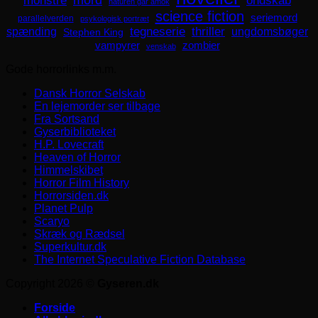
naturen går amok
science fiction
seriemord
parallelverden
psykologisk portræt
spænding
tegneserie
thriller
ungdomsbøger
Stephen King
zombier
vampyrer
venskab
Gode horrorlinks m.m.
Dansk Horror Selskab
En lejemorder ser tilbage
Fra Sortsand
Gyserbiblioteket
H.P. Lovecraft
Heaven of Horror
Himmelskibet
Horror Film History
Horrorsiden.dk
Planet Pulp
Scaryo
Skræk og Rædsel
Superkultur.dk
The Internet Speculative Fiction Database
Copyright 2026 ©
Gyseren.dk
Forside