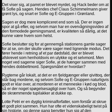
Det viser sig, at parret er blevet myrdet, og Hack beder om at
få Sofie på sagen. Hendes chef Claus Schimmelmann giver
grønt lys, og snart er Sofie og E-Gruppen i Grønland.
Sagen er dog mere kompliceret end som så. Der er ingen
spor at gå efter, og selvom man har en overvågningsvideo af
den formodede gerningsmand, er kvaliteten så dårlig, at det
kunne være hvem som helst.
Sofie beslutter sig for at gennemgå stationens gamle sager
for at se, om der skulle være sager med lignende modus. Det
fører hende i retning af et par dødsfald, der er blevet
afskrevet som henholdsvis en ulykke og et selvmord. Men
noget ved sagerne siger Sofie, at de hænger sammen med
hendes dobbeltmord. Spørgsmålet er hvordan?
Rygterne går lokalt, at det er en fjeldgænger eller qivittoq, der
står bag mordene, og selvom Sofie og E-Gruppen naturligvis
godt er klar over, at morderen er et menneske i kød og blod,
så er der noget spøgelsesagtigt over ham. Og så begynder
de skræmmende tupilakker at dukke op.
Lotte Petri er en dygtig kriminalforfatter, som forstår at skrue
et godt plot sammen. Hun har ofte et videnskabeligt twist på
sin historie, og denne gang benytter hun sig af den