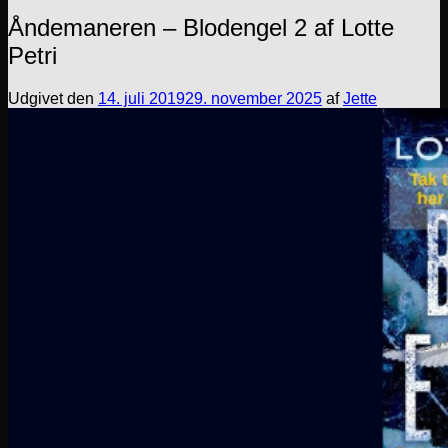
Åndemaneren – Blodengel 2 af Lotte
Petri
Udgivet den
14. juli 2019
29. november 2025
af
Jette