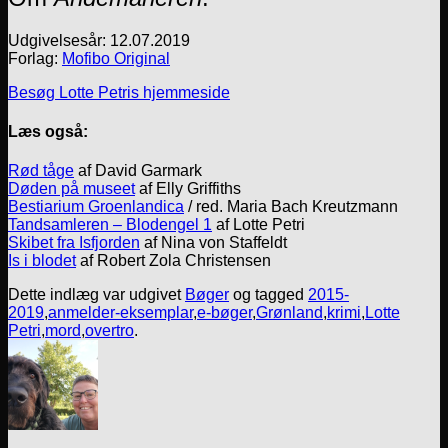
Udgivelsesår: 12.07.2019
Forlag:
Mofibo Original
Besøg Lotte Petris hjemmeside
Læs også:
Rød tåge
af David Garmark
Døden på museet
af Elly Griffiths
Bestiarium Groenlandica
/ red. Maria Bach Kreutzmann
Tandsamleren – Blodengel 1
af Lotte Petri
Skibet fra Isfjorden
af Nina von Staffeldt
Is i blodet
af Robert Zola Christensen
Dette indlæg var udgivet
Bøger
og tagged
2015-
2019
,
anmelder-eksemplar
,
e-bøger
,
Grønland
,
krimi
,
Lotte
Petri
,
mord
,
overtro
.