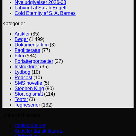
Nye udgivelser 2026-08
Labyrint af Sarah Engell
Cold Eternity af S. A. Barnes
Kategorier
Artikler
(35)
Bøger
(1.499)
Dokumentarfilm
(3)
Faglitteratur
(77)
Film
(584)
Forfatterportrætter
(27)
Instruktører
(35)
Lydbog
(10)
Podcast
(10)
SMS novelle
(5)
Stephen King
(90)
Stort og småt
(114)
Teater
(3)
Tegneserier
(132)
Links om litteratur
Antikvariat.net
Arkiv for dansk litteratur