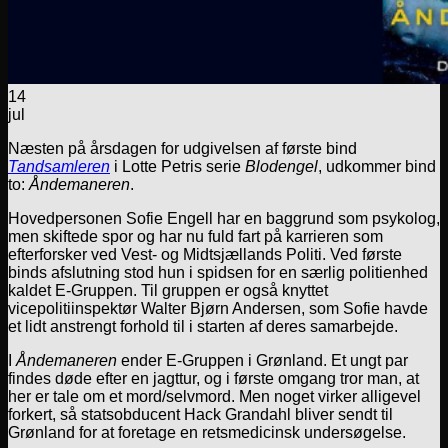
14
jul
Næsten på årsdagen for udgivelsen af første bind
Tandsamleren
i Lotte Petris serie
Blodengel
, udkommer bind
to:
Åndemaneren
.
Hovedpersonen Sofie Engell har en baggrund som psykolog,
men skiftede spor og har nu fuld fart på karrieren som
efterforsker ved Vest- og Midtsjællands Politi. Ved første
binds afslutning stod hun i spidsen for en særlig politienhed
kaldet E-Gruppen. Til gruppen er også knyttet
vicepolitiinspektør Walter Bjørn Andersen, som Sofie havde
et lidt anstrengt forhold til i starten af deres samarbejde.
I
Åndemaneren
ender E-Gruppen i Grønland. Et ungt par
findes døde efter en jagttur, og i første omgang tror man, at
her er tale om et mord/selvmord. Men noget virker alligevel
forkert, så statsobducent Hack Grandahl bliver sendt til
Grønland for at foretage en retsmedicinsk undersøgelse.