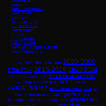
Bibliotek.dk
Bog.nu
Bogbrancheguiden
Bogrummet
eReolen
Gratislydbog.dk
Internet Archive
Krimimessen
Librivox
Litteratursiden
Lydboghylden
NewPub's blogger-oversigt
Project Gutenberg
2000-2009
1980-1989
1990-1999
1970-1979
2015-2019
2020-2024
2010-2014
anmelder-eksemplar
A. Silvestri
2025-2029
Aliens
børn
antologi
Børnebøger
baseret på en bog
dansk horror
dansk science fiction
debut
dyr
genfærd
filmatiserede bøger
Fantasy
gotik
Litteratursiden
humor
krimi
hjemsøgte steder
horror
noveller
mord
monstre
ondskab