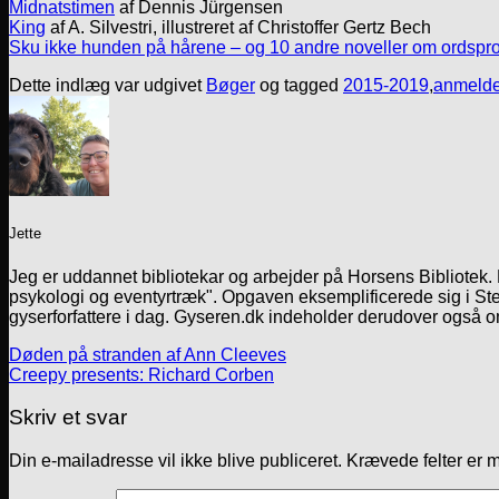
Midnatstimen
af Dennis Jürgensen
King
af A. Silvestri, illustreret af Christoffer Gertz Bech
Sku ikke hunden på hårene – og 10 andre noveller om ordspr
Dette indlæg var udgivet
Bøger
og tagged
2015-2019
,
anmelde
Jette
Jeg er uddannet bibliotekar og arbejder på Horsens Bibliotek
psykologi og eventyrtræk". Opgaven eksemplificerede sig i Ste
gyserforfattere i dag. Gyseren.dk indeholder derudover også o
Døden på stranden af Ann Cleeves
Creepy presents: Richard Corben
Skriv et svar
Din e-mailadresse vil ikke blive publiceret.
Krævede felter er 