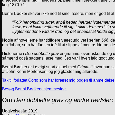
grædende børn’ sig i nutidens Spanien, men trækker tråde til 
krig 1870-71.
Benni Bødker skriver ikke ned til sine læsere, men er god til a
“
Folk her omkring siger, at på heden hærger lygtemænde
forsøger at lokke vejfarende til sig. Lokke dem med sig 
Lygtemændene varsler død, og det er bedst at holde sig 
Nogle af novellerne har tidligere været udgivet i serien
666
, d
om Johan, som har fået en idé til at slippe af med rødderne, d
Historierne i
Den dobbelte grav
er grumme, overraskende og ud
såmænd også sagtens læse med. Jeg var i hvert fald godt underh
Benni Bødker er i øvrigt snart aktuel med
Grimm II
, hvor han 
af John Kenn Mortensen, og jeg glæder mig allerede.
Tak til forlaget Corto som har foræret mig bogen til anmeldelse
Besøg Benni Bødkers hjemmeside.
Om
Den dobbelte grav og andre rædsler
:
Udgivelsesår: 2019