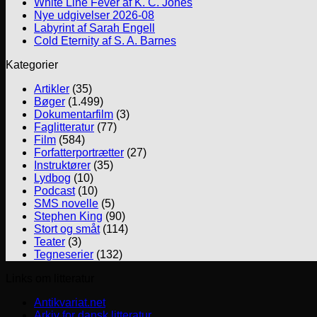
White Line Fever af K. C. Jones
Nye udgivelser 2026-08
Labyrint af Sarah Engell
Cold Eternity af S. A. Barnes
Kategorier
Artikler
(35)
Bøger
(1.499)
Dokumentarfilm
(3)
Faglitteratur
(77)
Film
(584)
Forfatterportrætter
(27)
Instruktører
(35)
Lydbog
(10)
Podcast
(10)
SMS novelle
(5)
Stephen King
(90)
Stort og småt
(114)
Teater
(3)
Tegneserier
(132)
Links om litteratur
Antikvariat.net
Arkiv for dansk litteratur