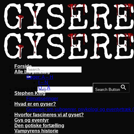
Fortsæt
til
indhold
Forside
Alle blogindlæg
Bøger: A – H
I – N
O – Å
Search for:
Search Button
Stephen King
Filmatiseringer
Hvad er en gyser?
Gyseren: om subgenrer, psykologi og eventyrtræk 
Hvorfor fascineres vi af gyset?
Gys og eventyr
Den gotiske fortælling
Vampyrens historie