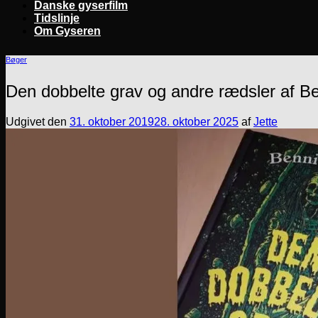
Danske gyserfilm
Tidslinje
Om Gyseren
Bøger
Den dobbelte grav og andre rædsler af B
Udgivet den
31. oktober 2019
28. oktober 2025
af
Jette