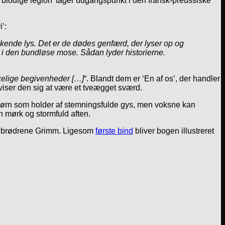
 blodige legion’ tager udgangspunkt i den fransk-preussiske
’:
ende lys. Det er de dødes genfærd, der lyser op og
d i den bundløse mose. Sådan lyder historierne.
irkelige begivenheder […]
“. Blandt dem er ‘En af os’, der handler
 viser den sig at være et tveægget sværd.
børn som holder af stemningsfulde gys, men voksne kan
n mørk og stormfuld aften.
f brødrene Grimm. Ligesom
første bind
bliver bogen illustreret