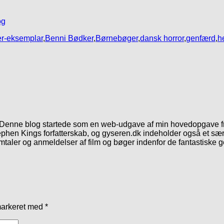
og
r-eksemplar
,
Benni Bødker
,
Børnebøger
,
dansk horror
,
genfærd
,
h
. Denne blog startede som en web-udgave af min hovedopgave fr
phen Kings forfatterskab, og gyseren.dk indeholder også et særl
mtaler og anmeldelser af film og bøger indenfor de fantastiske 
markeret med
*