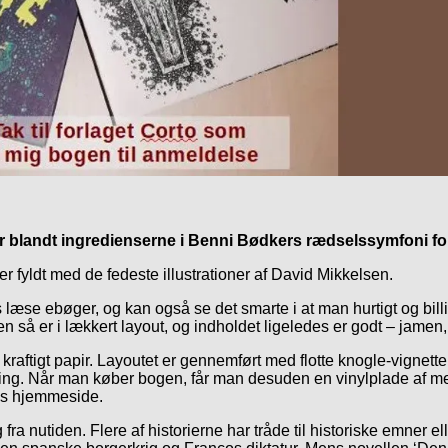
r blandt ingredienserne i Benni Bødkers rædselssymfoni for
 fyldt med de fedeste illustrationer af David Mikkelsen.
 læse ebøger, og kan også se det smarte i at man hurtigt og b
en så er i lækkert layout, og indholdet ligeledes er godt – jamen
å kraftigt papir. Layoutet er gennemført med flotte knogle-vignetter 
emning. Når man køber bogen, får man desuden en vinylplade af
s hjemmeside.
fra nutiden. Flere af historierne har tråde til historiske emner 