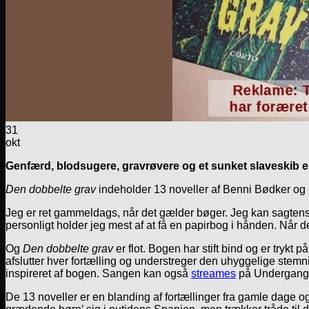
31
okt
Genfærd, blodsugere, gravrøvere og et sunket slaveskib e
Den dobbelte grav
indeholder 13 noveller af Benni Bødker og er
Jeg er ret gammeldags, når det gælder bøger. Jeg kan sagtens
personligt holder jeg mest af at få en papirbog i hånden. Når d
Og
Den dobbelte grav
er flot. Bogen har stift bind og er trykt p
afslutter hver fortælling og understreger den uhyggelige st
inspireret af bogen. Sangen kan også
streames
på Undergang
De 13 noveller er en blanding af fortællinger fra gamle dage og 