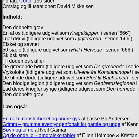
Forlag:
Corto
, 190 sider
Omslag og illustrationer: David Mikkelsen
Indhold:
Den dobbelte grav
En af os (tidligere udgivet som
Krageklippen
i serien ‘666’)
I nat dør vi (tidligere udgivet som
Lygtemænd
i serien ‘666’)
Elsket og savnet
50 sjæle (tidligere udgivet som
Hvil i Helvede
i serien ‘666’)
Skibskisten
Til døden os skiller
De grædende børn (tidligere udgivet som
De grædende
i serie
Vrykoloka (tidligere udgivet som
Ulvene fra Konstantinopel
i s
De blinde døde (tidligere udgivet som
Blod til Baphometh
i ser
Den blodige legion (tidligere udgivet som
Genfærdslegionen
i
Lad deres knogler synge (tidligere udgivet som
Den hornede
i
Den dobbelte grav
Læs også:
En nat i monsterhuset og andre gys
af Lasse Bo Andersen
Grimm – grumme eventyr genfortalt for gamle og unge
af Kenn
Søvn og torne
af Neil Gaiman
Og de onde lo – amoralske fabler
af Ellen Holmboe & Kristian