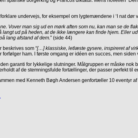
den spanske borgerkrig og Francos diktatur. Mens novellen ‘Den
t forklare undervejs, for eksempel om lygtemændene i ‘I nat dør vi
ne. Vover man sig ud en mørk aften som nu, kan man se de flakk
så langt ud på heden, at de ikke længere kan finde hjem. Eller u
på lang afstand af dem.
” (side 44)
er beskrives som “
[…] klassiske, letlæste gysere, inspireret af v
er forfølger ham. I første omgang er idéen en succes, men siden
en garanti for lykkelige slutninger. Målgruppen er måske nok 
oldt af de stemningsfulde fortællinger, der passer perfekt til e
sammen med Kenneth Bøgh Andersen genfortæller 10 eventyr a
.