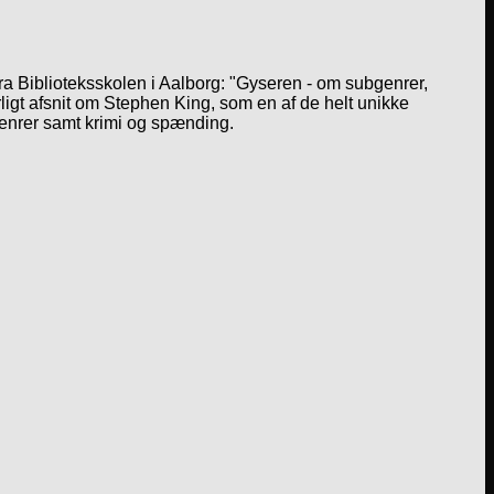
a Biblioteksskolen i Aalborg: "Gyseren - om subgenrer,
igt afsnit om Stephen King, som en af de helt unikke
genrer samt krimi og spænding.