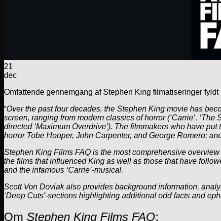
21
dec
Omfattende gennemgang af Stephen King filmatiseringer fyldt 
“
Over the past four decades, the Stephen King movie has becom
screen, ranging from modern classics of horror (‘Carrie’, ‘Th
directed ‘Maximum Overdrive’). The filmmakers who have put t
horror Tobe Hooper, John Carpenter, and George Romero; and
Stephen King Films FAQ is the most comprehensive overview of t
the films that influenced King as well as those that have foll
and the infamous ‘Carrie’-musical.
Scott Von Doviak also provides background information, analysi
‘Deep Cuts’-sections highlighting additional odd facts and ep
Om
Stephen King Films FAQ
: