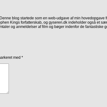
. Denne blog startede som en web-udgave af min hovedopgave fr
phen Kings forfatterskab, og gyseren.dk indeholder også et særl
mtaler og anmeldelser af film og bøger indenfor de fantastiske 
markeret med
*