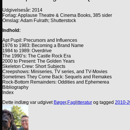
Udgivelsesår: 2014
Forlag: Applause Theatre & Cinema Books, 385 sider
Omslag: Adam Fulrath; Shutterstock
Indhold:
Apt Pupil: Precursors and Influences
1976 to 1983: Becoming a Brand Name
1984 to 1989: Overdrive
The 1990’s: The Castle Rock Era
2000 to Present: The Golden Years
Skeleton Crew: Short Subjects
Creepshows: Miniseries, TV series, and TV-Movies
Sometimes They Come Back: Sequels and Remakes
Rock-Bottom Remainders: Oddities and Ephemerea
Bibliography
Index
Dette indlæg var udgivet
Bøger
,
Faglitteratur
og tagged
2010-2