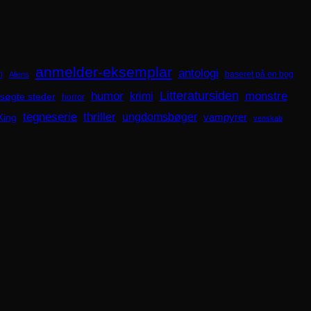
anmelder-eksemplar
antologi
i
baseret på en bog
Aliens
Litteratursiden
humor
krimi
monstre
søgte steder
horror
tegneserie
thriller
ungdomsbøger
King
vampyrer
venskab