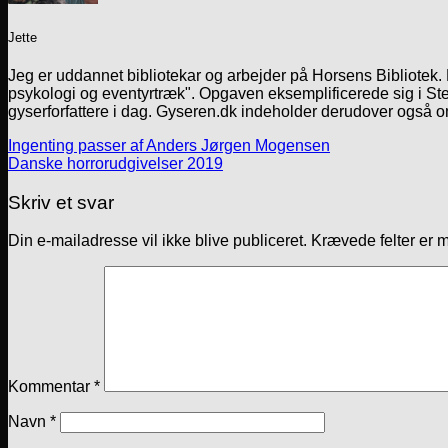
Jette
Jeg er uddannet bibliotekar og arbejder på Horsens Bibliotek
psykologi og eventyrtræk". Opgaven eksemplificerede sig i Ste
gyserforfattere i dag. Gyseren.dk indeholder derudover også o
Ingenting passer af Anders Jørgen Mogensen
Danske horrorudgivelser 2019
Skriv et svar
Din e-mailadresse vil ikke blive publiceret.
Krævede felter er 
Kommentar
*
Navn
*