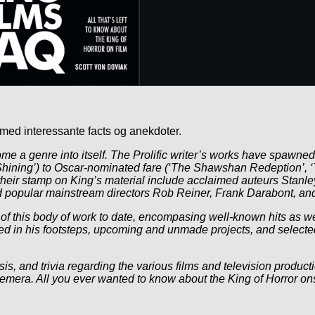
med interessante facts og anekdoter.
e a genre into itself. The Prolific writer’s works have spawned
e Shining’) to Oscar-nominated fare (‘The Shawshan Redeption’, 
heir stamp on King’s material include acclaimed auteurs Stanl
 popular mainstream directors Rob Reiner, Frank Darabont, a
his body of work to date, encompasing well-known hits as well as
owed in his footsteps, upcoming and unmade projects, and select
s, and trivia regarding the various films and television product
hemera. All you ever wanted to know about the King of Horror o