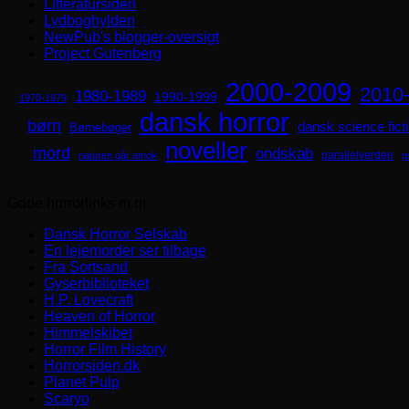
Litteratursiden
Lydboghylden
NewPub's blogger-oversigt
Project Gutenberg
2000-2009
2010
1980-1989
1990-1999
1970-1979
dansk horror
børn
dansk science fict
Børnebøger
noveller
mord
ondskab
parallelverden
naturen går amok
p
Gode horrorlinks m.m.
Dansk Horror Selskab
En lejemorder ser tilbage
Fra Sortsand
Gyserbiblioteket
H.P. Lovecraft
Heaven of Horror
Himmelskibet
Horror Film History
Horrorsiden.dk
Planet Pulp
Scaryo