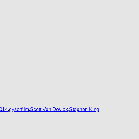
014
,
gyserfilm
,
Scott Von Doviak
,
Stephen King
.