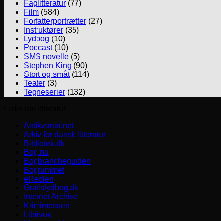
Faglitteratur
(77)
Film
(584)
Forfatterportrætter
(27)
Instruktører
(35)
Lydbog
(10)
Podcast
(10)
SMS novelle
(5)
Stephen King
(90)
Stort og småt
(114)
Teater
(3)
Tegneserier
(132)
Links om litteratur
Antikvariat.net
Arkiv for dansk litteratur
Bibliotek.dk
Bog.nu
Bogbrancheguiden
Bogrummet
eReolen
Gratislydbog.dk
Internet Archive
Krimimessen
Librivox