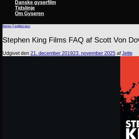
Danske gyserfilm
Tidslinje
Om Gyseren
Bøger
,
Faglitteratur
Stephen King Films FAQ af Scott Von Do
Udgivet den
21. december 2019
23. november 2025
af
Jette