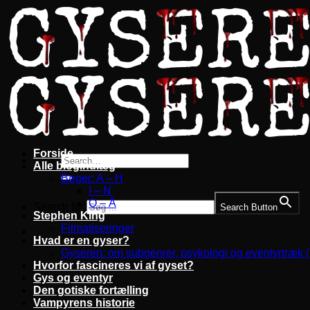
Fortsæt
til
indhold
Forside
Alle blogindlæg
Bøger: A – H
I – N
O – Å
Search for:
Search Button
Stephen King
Filmatiseringer
Hvad er en gyser?
Gyseren: om subgenrer, psykologi og eventyrtræk 
Hvorfor fascineres vi af gyset?
Gys og eventyr
Den gotiske fortælling
Vampyrens historie