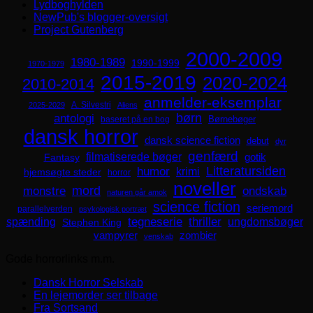
Lydboghylden
NewPub's blogger-oversigt
Project Gutenberg
2000-2009
1980-1989
1990-1999
1970-1979
2015-2019
2020-2024
2010-2014
anmelder-eksemplar
A. Silvestri
2025-2029
Aliens
børn
antologi
Børnebøger
baseret på en bog
dansk horror
dansk science fiction
debut
dyr
genfærd
filmatiserede bøger
Fantasy
gotik
Litteratursiden
humor
krimi
hjemsøgte steder
horror
noveller
mord
monstre
ondskab
naturen går amok
science fiction
seriemord
parallelverden
psykologisk portræt
spænding
tegneserie
thriller
ungdomsbøger
Stephen King
zombier
vampyrer
venskab
Gode horrorlinks m.m.
Dansk Horror Selskab
En lejemorder ser tilbage
Fra Sortsand