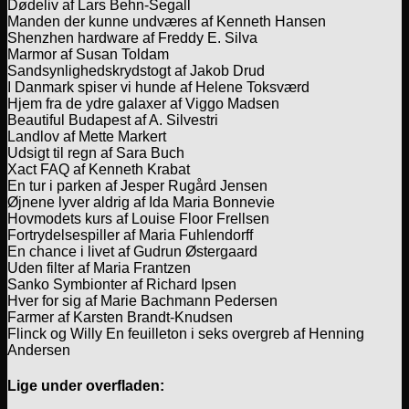
Dødeliv af Lars Behn-Segall
Manden der kunne undværes af Kenneth Hansen
Shenzhen hardware af Freddy E. Silva
Marmor af Susan Toldam
Sandsynlighedskrydstogt af Jakob Drud
I Danmark spiser vi hunde af Helene Toksværd
Hjem fra de ydre galaxer af Viggo Madsen
Beautiful Budapest af A. Silvestri
Landlov af Mette Markert
Udsigt til regn af Sara Buch
Xact FAQ af Kenneth Krabat
En tur i parken af Jesper Rugård Jensen
Øjnene lyver aldrig af Ida Maria Bonnevie
Hovmodets kurs af Louise Floor Frellsen
Fortrydelsespiller af Maria Fuhlendorff
En chance i livet af Gudrun Østergaard
Uden filter af Maria Frantzen
Sanko Symbionter af Richard Ipsen
Hver for sig af Marie Bachmann Pedersen
Farmer af Karsten Brandt-Knudsen
Flinck og Willy En feuilleton i seks overgreb af Henning
Andersen
Lige under overfladen: