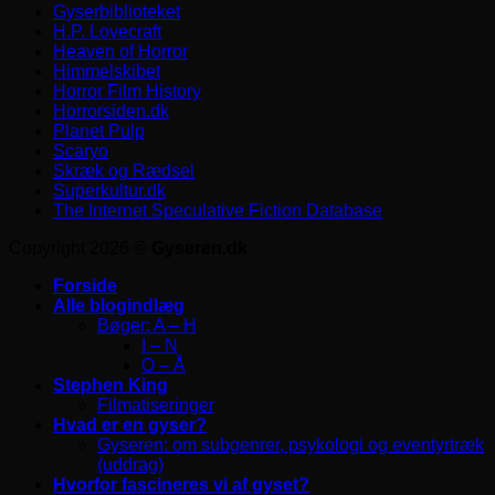
Gyserbiblioteket
H.P. Lovecraft
Heaven of Horror
Himmelskibet
Horror Film History
Horrorsiden.dk
Planet Pulp
Scaryo
Skræk og Rædsel
Superkultur.dk
The Internet Speculative Fiction Database
Copyright 2026 ©
Gyseren.dk
Forside
Alle blogindlæg
Bøger: A – H
I – N
O – Å
Stephen King
Filmatiseringer
Hvad er en gyser?
Gyseren: om subgenrer, psykologi og eventyrtræk
(uddrag)
Hvorfor fascineres vi af gyset?