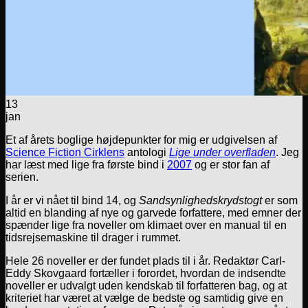
13
jan
Et af årets boglige højdepunkter for mig er udgivelsen af
Science Fiction Cirklens
antologi
Lige under overfladen
. Jeg
har læst med lige fra første bind i
2007
og er stor fan af
serien.
I år er vi nået til bind 14, og
Sandsynlighedskrydstogt
er som
altid en blanding af nye og garvede forfattere, med emner der
spænder lige fra noveller om klimaet over en manual til en
tidsrejsemaskine til drager i rummet.
Hele 26 noveller er der fundet plads til i år. Redaktør Carl-
Eddy Skovgaard fortæller i forordet, hvordan de indsendte
noveller er udvalgt uden kendskab til forfatteren bag, og at
kriteriet har været at vælge de bedste og samtidig give en