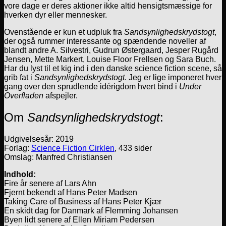
vore dage er deres aktioner ikke altid hensigtsmæssige for
hverken dyr eller mennesker.
Ovenstående er kun et udpluk fra
Sandsynlighedskrydstogt
,
der også rummer interessante og spændende noveller af
blandt andre A. Silvestri, Gudrun Østergaard, Jesper Rugård
Jensen, Mette Markert, Louise Floor Frellsen og Sara Buch.
Har du lyst til et kig ind i den danske science fiction scene, så
grib fat i
Sandsynlighedskrydstogt
. Jeg er lige imponeret hver
gang over den sprudlende idérigdom hvert bind i
Under
Overfladen
afspejler.
Om
Sandsynlighedskrydstogt
:
Udgivelsesår: 2019
Forlag:
Science Fiction Cirklen
, 433 sider
Omslag: Manfred Christiansen
Indhold:
Fire år senere af Lars Ahn
Fjernt bekendt af Hans Peter Madsen
Taking Care of Business af Hans Peter Kjær
En skidt dag for Danmark af Flemming Johansen
Byen lidt senere af Ellen Miriam Pedersen