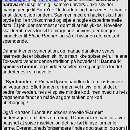
hardware
‘ udspiller sig i samme univers. Jake skylder
mange penge til Sun Yee On-triaden, og hans eneste chance
er at klare et job for dem. Sammen med en hacker skal han
bryde ind i en virksomhed og stjæle nogle eksperimentelle
data. Et job, der nærmest er dømt til at mislykkes. Novellen
skal fremhæves for sit fremragende univers, der bringer
mindelser til
Blade Runner
, og så er historien elementært
spændende.
Danmark er en svinenation, og mange danskere synes
nærmest det er blasfemisk, hvis man ikke spiser svin. Helene
Toksværd vender denne tradition på hovedet i ‘
I Danmark
spiser vi hunde
‘, og spidder selvfedme og angsten for det
anderledes i sin novelle.
I ‘
Symbionter
‘ af Richard Ipsen handler det om kødspisere
og veganere. Efterhånden er ingen vel i tvivl om, at det er
bedre for verden, hvis vi spiste mindre kød, men hvad nu hvis
veganerne fandt en måde at gøre tanken om kød
ubehagelig?
Også Karsten Brandt-Knudsens novelle ‘
Farmer
‘
undersøger fremtidens ernæring. I Danmark er man for alvor
begyndt at spise insekter, og det har ført til nye former for
farme. Dyrerettighedsforkæmpere findes dog stadig, og som i