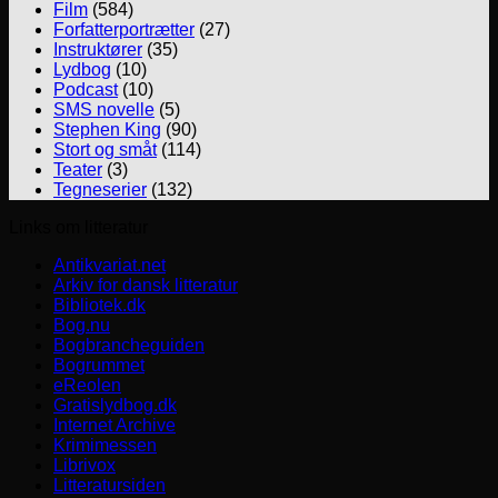
Film
(584)
Forfatterportrætter
(27)
Instruktører
(35)
Lydbog
(10)
Podcast
(10)
SMS novelle
(5)
Stephen King
(90)
Stort og småt
(114)
Teater
(3)
Tegneserier
(132)
Links om litteratur
Antikvariat.net
Arkiv for dansk litteratur
Bibliotek.dk
Bog.nu
Bogbrancheguiden
Bogrummet
eReolen
Gratislydbog.dk
Internet Archive
Krimimessen
Librivox
Litteratursiden