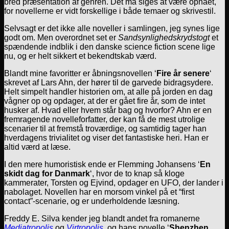
bred præsentation af genren. Det må siges at være opnået,
for novellerne er vidt forskellige i både temaer og skrivestil.
Selvsagt er det ikke alle noveller i samlingen, jeg synes lige
godt om. Men overordnet set er
Sandsynlighedskrydstogt
et
spændende indblik i den danske science fiction scene lige
nu, og er helt sikkert et bekendtskab værd.
Blandt mine favoritter er åbningsnovellen ‘
Fire år senere
‘
skrevet af Lars Ahn, der hører til de garvede bidragsydere.
Helt simpelt handler historien om, at alle på jorden en dag
vågner op og opdager, at der er gået fire år, som de intet
husker af. Hvad eller hvem står bag og hvorfor? Ahn er en
fremragende novelleforfatter, der kan få de mest utrolige
scenarier til at fremstå troværdige, og samtidig tager han
hverdagens trivialitet og viser det fantastiske heri. Han er
altid værd at læse.
I den mere humoristisk ende er Flemming Johansens ‘
En
skidt dag for Danmark
‘, hvor de to knap så kloge
kammerater, Torsten og Ejvind, opdager en UFO, der lander i
nabolaget. Novellen har en morsom vinkel på et “first
contact”-scenarie, og er underholdende læsning.
Freddy E. Silva kender jeg blandt andet fra romanerne
Mediatropolis
og
Virtropolis
, og hans novelle ‘
Shenzhen