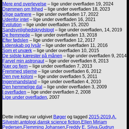
Mere end overlevelse
– lige under overfladen 19, 2024
Drømmen om frihed
– lige under overfladen 18, 2023
Ulige partnere
– lige under overfladen 17, 2022
Udenfor intet
– lige under overfladen 16, 2021
Evolution
– lige under overfladen 15, 2020
Sandsynlighedskrydstogt
– lige under overfladen, 14, 2019
De fremmede
– lige under overfladen 13, 2018
Efter fødslen
– lige under overfladen 12, 2017
Lidenskab og lysår
– lige under overfladen 11, 2016
Som et urværk
– lige under overfladen 10, 2015
De sidste kærester på månen
– lige under overfladen 9, 2014
Farvel min astronaut
– lige under overfladen 8, 2013
Nær og fjern
– lige under overfladen 7, 2013
Fremmed stjerne
– lige under overfladen 6, 2012
Den nye koloni
– lige under overfladen 5, 2011
Ingenmandsland
– lige under overfladen 4, 2010
Den hemmelige dal
– lige under overfladen 3, 2009
I overfladen
– lige under overfladen 2, 2008
Lige under overfladen
, 2007
Dette indlæg var udgivet
Bøger
og tagged
2015-2019
,
A.
Silvestri
,
antologi
,
dansk science fiction
,
Ellen Miriam
Pedersen
,
Flemming Johansen
,
Freddy E. Silva
,
Gudrun