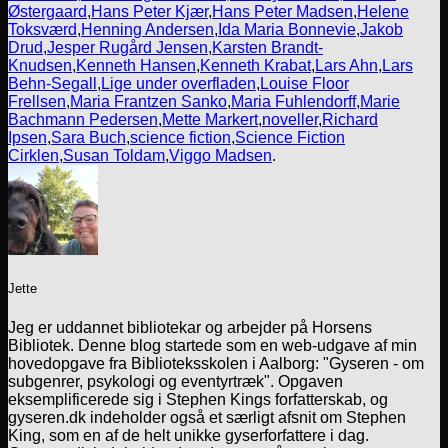
Østergaard
,
Hans Peter Kjær
,
Hans Peter Madsen
,
Helene
Toksværd
,
Henning Andersen
,
Ida Maria Bonnevie
,
Jakob
Drud
,
Jesper Rugård Jensen
,
Karsten Brandt-
Knudsen
,
Kenneth Hansen
,
Kenneth Krabat
,
Lars Ahn
,
Lars
Behn-Segall
,
Lige under overfladen
,
Louise Floor
Frellsen
,
Maria Frantzen Sanko
,
Maria Fuhlendorff
,
Marie
Bachmann Pedersen
,
Mette Markert
,
noveller
,
Richard
Ipsen
,
Sara Buch
,
science fiction
,
Science Fiction
Cirklen
,
Susan Toldam
,
Viggo Madsen
.
Jette
Jeg er uddannet bibliotekar og arbejder på Horsens
Bibliotek. Denne blog startede som en web-udgave af min
hovedopgave fra Biblioteksskolen i Aalborg: "Gyseren - om
subgenrer, psykologi og eventyrtræk". Opgaven
eksemplificerede sig i Stephen Kings forfatterskab, og
gyseren.dk indeholder også et særligt afsnit om Stephen
King, som en af de helt unikke gyserforfattere i dag.