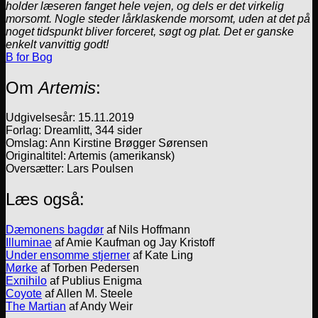
holder læseren fanget hele vejen, og dels er det virkelig
morsomt. Nogle steder lårklaskende morsomt, uden at det på
noget tidspunkt bliver forceret, søgt og plat. Det er ganske
enkelt vanvittig godt!
B for Bog
Om
Artemis
:
Udgivelsesår: 15.11.2019
Forlag: Dreamlitt, 344 sider
Omslag: Ann Kirstine Brøgger Sørensen
Originaltitel: Artemis (amerikansk)
Oversætter: Lars Poulsen
Læs også:
Dæmonens bagdør
af Nils Hoffmann
Illuminae
af Amie Kaufman og Jay Kristoff
Under ensomme stjerner
af Kate Ling
Mørke
af Torben Pedersen
Exnihilo
af Publius Enigma
Coyote
af Allen M. Steele
The Martian
af Andy Weir