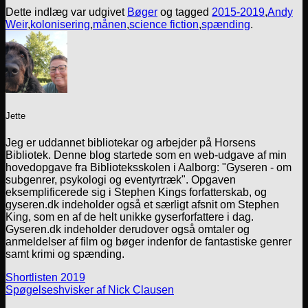
Dette indlæg var udgivet
Bøger
og tagged
2015-2019
,
Andy
Weir
,
kolonisering
,
månen
,
science fiction
,
spænding
.
Jette
Jeg er uddannet bibliotekar og arbejder på Horsens
Bibliotek. Denne blog startede som en web-udgave af min
hovedopgave fra Biblioteksskolen i Aalborg: "Gyseren - om
subgenrer, psykologi og eventyrtræk". Opgaven
eksemplificerede sig i Stephen Kings forfatterskab, og
gyseren.dk indeholder også et særligt afsnit om Stephen
King, som en af de helt unikke gyserforfattere i dag.
Gyseren.dk indeholder derudover også omtaler og
anmeldelser af film og bøger indenfor de fantastiske genrer
samt krimi og spænding.
Shortlisten 2019
Spøgelseshvisker af Nick Clausen