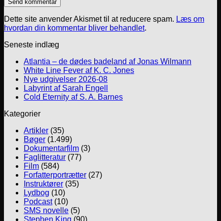
Dette site anvender Akismet til at reducere spam.
Læs om
hvordan din kommentar bliver behandlet
.
Seneste indlæg
Atlantia – de dødes badeland af Jonas Wilmann
White Line Fever af K. C. Jones
Nye udgivelser 2026-08
Labyrint af Sarah Engell
Cold Eternity af S. A. Barnes
Kategorier
Artikler
(35)
Bøger
(1.499)
Dokumentarfilm
(3)
Faglitteratur
(77)
Film
(584)
Forfatterportrætter
(27)
Instruktører
(35)
Lydbog
(10)
Podcast
(10)
SMS novelle
(5)
Stephen King
(90)