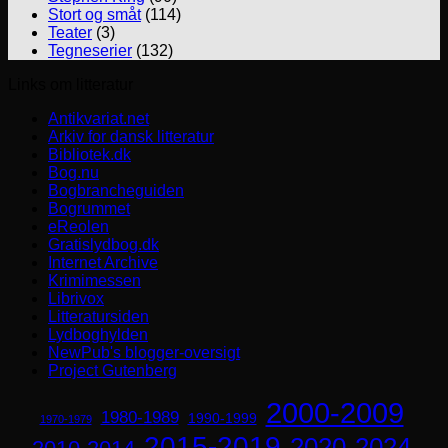
Stort og småt
(114)
Teater
(3)
Tegneserier
(132)
Links om litteratur
Antikvariat.net
Arkiv for dansk litteratur
Bibliotek.dk
Bog.nu
Bogbrancheguiden
Bogrummet
eReolen
Gratislydbog.dk
Internet Archive
Krimimessen
Librivox
Litteratursiden
Lydboghylden
NewPub's blogger-oversigt
Project Gutenberg
2000-2009
1980-1989
1990-1999
1970-1979
2015-2019
2020-2024