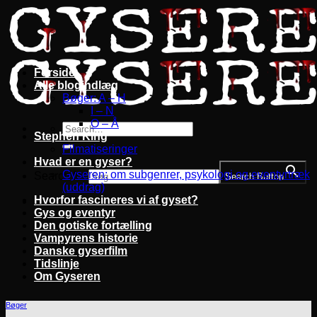
Fortsæt
til
indhold
Forside
Alle blogindlæg
Bøger: A – H
I – N
O – Å
Stephen King
Filmatiseringer
Hvad er en gyser?
Gyseren: om subgenrer, psykologi og eventyrtræk
Search for:
Search Button
(uddrag)
Hvorfor fascineres vi af gyset?
Gys og eventyr
Den gotiske fortælling
Vampyrens historie
Danske gyserfilm
Tidslinje
Om Gyseren
Bøger