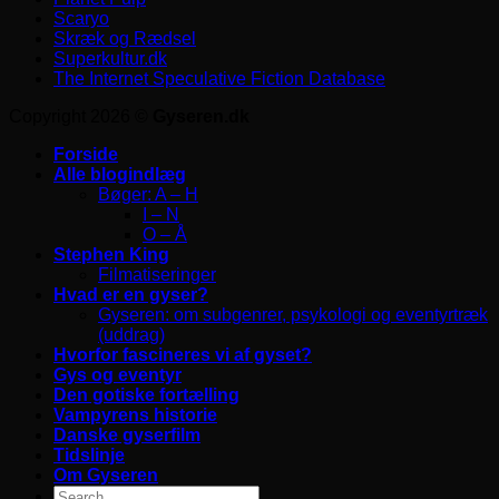
Scaryo
Skræk og Rædsel
Superkultur.dk
The Internet Speculative Fiction Database
Copyright 2026 ©
Gyseren.dk
Forside
Alle blogindlæg
Bøger: A – H
I – N
O – Å
Stephen King
Filmatiseringer
Hvad er en gyser?
Gyseren: om subgenrer, psykologi og eventyrtræk
(uddrag)
Hvorfor fascineres vi af gyset?
Gys og eventyr
Den gotiske fortælling
Vampyrens historie
Danske gyserfilm
Tidslinje
Om Gyseren