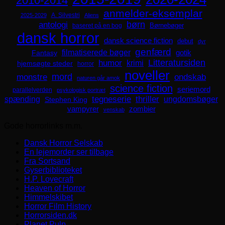
2010-2014
anmelder-eksemplar
A. Silvestri
2025-2029
Aliens
børn
antologi
Børnebøger
baseret på en bog
dansk horror
dansk science fiction
debut
dyr
genfærd
filmatiserede bøger
Fantasy
gotik
Litteratursiden
humor
krimi
hjemsøgte steder
horror
noveller
mord
monstre
ondskab
naturen går amok
science fiction
seriemord
parallelverden
psykologisk portræt
spænding
tegneserie
thriller
ungdomsbøger
Stephen King
zombier
vampyrer
venskab
Gode horrorlinks m.m.
Dansk Horror Selskab
En lejemorder ser tilbage
Fra Sortsand
Gyserbiblioteket
H.P. Lovecraft
Heaven of Horror
Himmelskibet
Horror Film History
Horrorsiden.dk
Planet Pulp