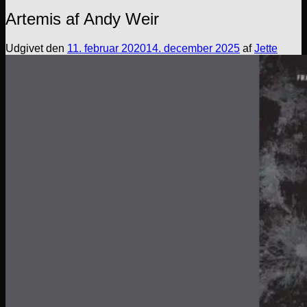
Artemis af Andy Weir
Udgivet den
11. februar 2020
14. december 2025
af
Jette