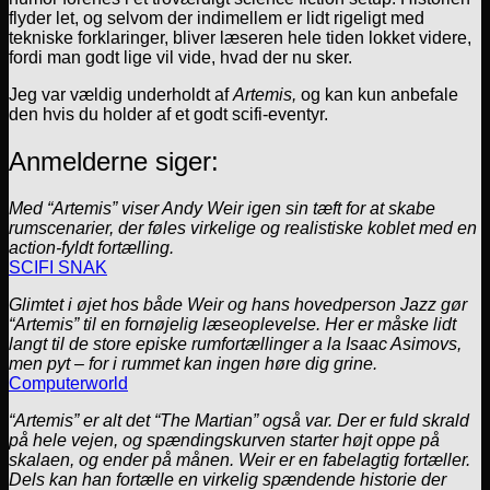
flyder let, og selvom der indimellem er lidt rigeligt med
tekniske forklaringer, bliver læseren hele tiden lokket videre,
fordi man godt lige vil vide, hvad der nu sker.
Jeg var vældig underholdt af
Artemis,
og kan kun anbefale
den hvis du holder af et godt scifi-eventyr.
Anmelderne siger:
Med “Artemis” viser Andy Weir igen sin tæft for at skabe
rumscenarier, der føles virkelige og realistiske koblet med en
action-fyldt fortælling.
SCIFI SNAK
Glimtet i øjet hos både Weir og hans hovedperson Jazz gør
“Artemis” til en fornøjelig læseoplevelse. Her er måske lidt
langt til de store episke rumfortællinger a la Isaac Asimovs,
men pyt – for i rummet kan ingen høre dig grine.
Computerworld
“Artemis” er alt det “The Martian” også var. Der er fuld skrald
på hele vejen, og spændingskurven starter højt oppe på
skalaen, og ender på månen. Weir er en fabelagtig fortæller.
Dels kan han fortælle en virkelig spændende historie der