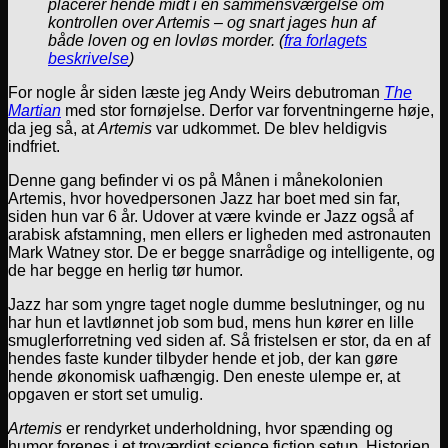
placerer hende midt i en sammensværgelse om
kontrollen over Artemis – og snart jages hun af
både loven og en lovløs morder. (
f
ra forlagets
beskrivelse
)
For nogle år siden læste jeg Andy Weirs debutroman
The
Martian
med stor fornøjelse. Derfor var forventningerne høje,
da jeg så, at
Artemis
var udkommet. De blev heldigvis
indfriet.
Denne gang befinder vi os på Månen i månekolonien
Artemis, hvor hovedpersonen Jazz har boet med sin far,
siden hun var 6 år. Udover at være kvinde er Jazz også af
arabisk afstamning, men ellers er ligheden med astronauten
Mark Watney stor. De er begge snarrådige og intelligente, og
de har begge en herlig tør humor.
Jazz har som yngre taget nogle dumme beslutninger, og nu
har hun et lavtlønnet job som bud, mens hun kører en lille
smuglerforretning ved siden af. Så fristelsen er stor, da en af
hendes faste kunder tilbyder hende et job, der kan gøre
hende økonomisk uafhængig. Den eneste ulempe er, at
opgaven er stort set umulig.
Artemis
er rendyrket underholdning, hvor spænding og
humor forenes i et troværdigt science fiction setup. Historien