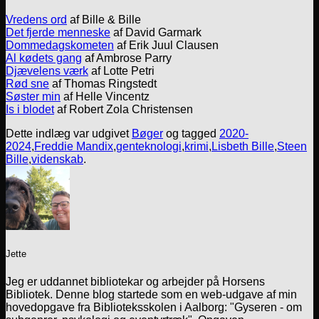
Vredens ord
af Bille & Bille
Det fjerde menneske
af David Garmark
Dommedagskometen
af Erik Juul Clausen
Al kødets gang
af Ambrose Parry
Djævelens værk
af Lotte Petri
Rød sne
af Thomas Ringstedt
Søster min
af Helle Vincentz
Is i blodet
af Robert Zola Christensen
Dette indlæg var udgivet
Bøger
og tagged
2020-
2024
,
Freddie Mandix
,
genteknologi
,
krimi
,
Lisbeth Bille
,
Steen
Bille
,
videnskab
.
Jette
Jeg er uddannet bibliotekar og arbejder på Horsens
Bibliotek. Denne blog startede som en web-udgave af min
hovedopgave fra Biblioteksskolen i Aalborg: "Gyseren - om