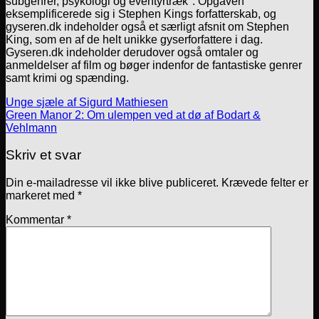
subgenrer, psykologi og eventyrtræk". Opgaven
eksemplificerede sig i Stephen Kings forfatterskab, og
gyseren.dk indeholder også et særligt afsnit om Stephen
King, som en af de helt unikke gyserforfattere i dag.
Gyseren.dk indeholder derudover også omtaler og
anmeldelser af film og bøger indenfor de fantastiske genrer
samt krimi og spænding.
Unge sjæle af Sigurd Mathiesen
Green Manor 2: Om ulempen ved at dø af Bodart &
Vehlmann
Skriv et svar
Din e-mailadresse vil ikke blive publiceret.
Krævede felter er
markeret med
*
Kommentar
*