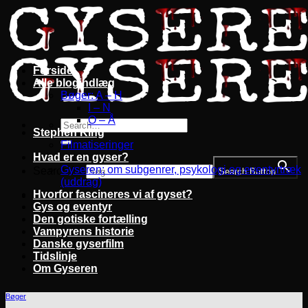
Fortsæt
til
indhold
Forside
Alle blogindlæg
Bøger: A – H
I – N
O – Å
Stephen King
Filmatiseringer
Hvad er en gyser?
Gyseren: om subgenrer, psykologi og eventyrtræk
Search for:
Search Button
(uddrag)
Hvorfor fascineres vi af gyset?
Gys og eventyr
Den gotiske fortælling
Vampyrens historie
Danske gyserfilm
Tidslinje
Om Gyseren
Bøger