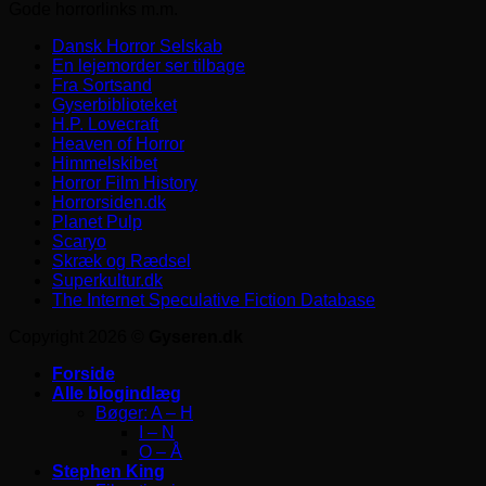
Gode horrorlinks m.m.
Dansk Horror Selskab
En lejemorder ser tilbage
Fra Sortsand
Gyserbiblioteket
H.P. Lovecraft
Heaven of Horror
Himmelskibet
Horror Film History
Horrorsiden.dk
Planet Pulp
Scaryo
Skræk og Rædsel
Superkultur.dk
The Internet Speculative Fiction Database
Copyright 2026 ©
Gyseren.dk
Forside
Alle blogindlæg
Bøger: A – H
I – N
O – Å
Stephen King