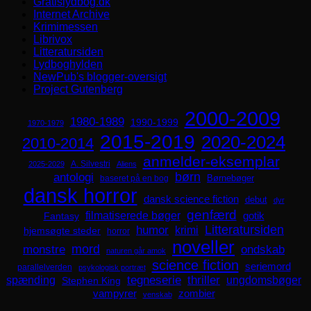
Gratislydbog.dk
Internet Archive
Krimimessen
Librivox
Litteratursiden
Lydboghylden
NewPub's blogger-oversigt
Project Gutenberg
2000-2009
1980-1989
1990-1999
1970-1979
2015-2019
2020-2024
2010-2014
anmelder-eksemplar
A. Silvestri
2025-2029
Aliens
børn
antologi
Børnebøger
baseret på en bog
dansk horror
dansk science fiction
debut
dyr
genfærd
filmatiserede bøger
Fantasy
gotik
Litteratursiden
humor
krimi
hjemsøgte steder
horror
noveller
mord
monstre
ondskab
naturen går amok
science fiction
seriemord
parallelverden
psykologisk portræt
spænding
tegneserie
thriller
ungdomsbøger
Stephen King
zombier
vampyrer
venskab