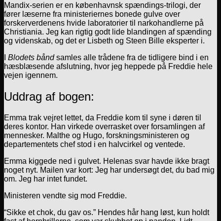
Mandix-serien er en københavnsk spændings-trilogi, der
fører læserne fra ministeriernes bonede gulve over
forskerverdenens hvide laboratorier til narkohandlerne på
Christiania. Jeg kan rigtig godt lide blandingen af spænding
og videnskab, og det er Lisbeth og Steen Bille eksperter i.
I
Blodets bånd
samles alle trådene fra de tidligere bind i en
hæsblæsende afslutning, hvor jeg heppede på Freddie hele
vejen igennem.
Uddrag af bogen:
Emma trak vejret lettet, da Freddie kom til syne i døren til
deres kontor. Han virkede overrasket over forsamlingen af
mennesker. Malthe og Hugo, forskningsministeren og
departementets chef stod i en halvcirkel og ventede.
Emma kiggede ned i gulvet. Helenas svar havde ikke bragt
noget nyt. Mailen var kort: Jeg har undersøgt det, du bad mig
om. Jeg har intet fundet.
Ministeren vendte sig mod Freddie.
“Sikke et chok, du gav os.” Hendes hår hang løst, kun holdt