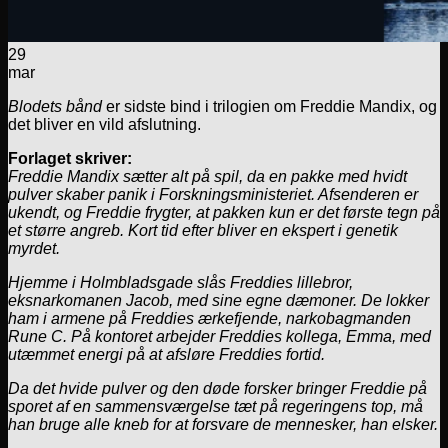
29
mar
Blodets bånd
er sidste bind i trilogien om Freddie Mandix, og
det bliver en vild afslutning.
Forlaget skriver:
Freddie Mandix sætter alt på spil, da en pakke med hvidt
pulver skaber panik i Forskningsministeriet. Afsenderen er
ukendt, og Freddie frygter, at pakken kun er det første tegn på
et større angreb. Kort tid efter bliver en ekspert i genetik
myrdet.
Hjemme i Holmbladsgade slås Freddies lillebror,
eksnarkomanen Jacob, med sine egne dæmoner. De lokker
ham i armene på Freddies ærkefjende, narkobagmanden
Rune C. På kontoret arbejder Freddies kollega, Emma, med
utæmmet energi på at afsløre Freddies fortid.
Da det hvide pulver og den døde forsker bringer Freddie på
sporet af en sammensværgelse tæt på regeringens top, må
han bruge alle kneb for at forsvare de mennesker, han elsker.