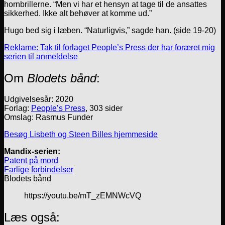
hornbrillerne. “Men vi har et hensyn at tage til de ansattes
sikkerhed. Ikke alt behøver at komme ud.”
Hugo bed sig i læben. “Naturligvis,” sagde han. (side 19-20)
Reklame: Tak til forlaget People’s Press der har foræret mig
serien til anmeldelse
Om
Blodets bånd
:
Udgivelsesår: 2020
Forlag:
People’s Press
, 303 sider
Omslag: Rasmus Funder
Besøg Lisbeth og Steen Billes hjemmeside
Mandix-serien:
Patent på mord
Farlige forbindelser
Blodets bånd
https://youtu.be/mT_zEMNWcVQ
Læs også: