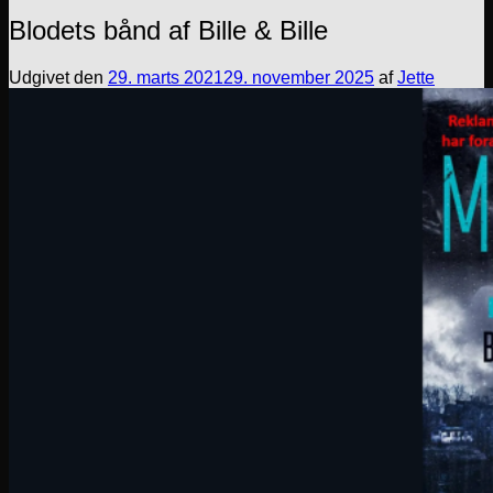
Blodets bånd af Bille & Bille
Udgivet den
29. marts 2021
29. november 2025
af
Jette