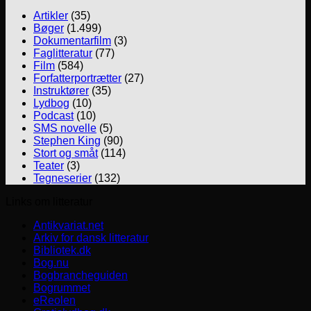
Artikler
(35)
Bøger
(1.499)
Dokumentarfilm
(3)
Faglitteratur
(77)
Film
(584)
Forfatterportrætter
(27)
Instruktører
(35)
Lydbog
(10)
Podcast
(10)
SMS novelle
(5)
Stephen King
(90)
Stort og småt
(114)
Teater
(3)
Tegneserier
(132)
Links om litteratur
Antikvariat.net
Arkiv for dansk litteratur
Bibliotek.dk
Bog.nu
Bogbrancheguiden
Bogrummet
eReolen