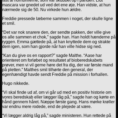
fast af hornbrillerne, som var skubbet op i panden. Lidt
mascara var gnedet ud ved det ene øje. Han vidste, at hun
nærmede sig de 50. Nu virkede hun ældre.
Freddie pressede læberne sammen i noget, der skulle ligne
et smil.
“Det var nok snarere den, der sendte pakken, der ville give
os alle sammen et chok,” sagde han. Han holdt hænderne på
ryggen. Emma gættede på, at han knyttede dem og strakte
dem igen, som han gjorde når han ville hidse sig ned.
“Kan du give os en rapport?” sagde Malthe. “Aase har
orienteret om forløbet og resultatet af bioberedskabets
prøver, men vi vil gerne høre det fra dig, der var første mand
på pletten.” Malthes smil tilhørte den general, der
egenhændigt havde sendt Freddie på mission i forhallen.
Hugo nikkede.
“Vi skal finde ud af, om vi går ud med en positiv historie om
vores beredskab eller lægger låg på,” sagde han og kørte en
hånd gennem håret. Næppe første gang. Hans mørke krøller
var endnu mere rodede, end de plejede at være.
“Vi lægger aldrig låg på,” sagde ministeren. Hun rettede på