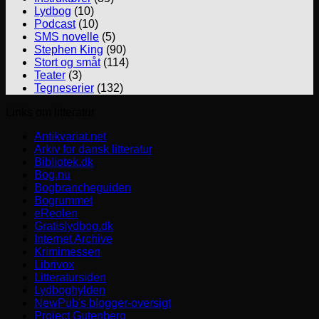
Lydbog
(10)
Podcast
(10)
SMS novelle
(5)
Stephen King
(90)
Stort og småt
(114)
Teater
(3)
Tegneserier
(132)
Links om litteratur
Antikvariat.net
Arkiv for dansk litteratur
Bibliotek.dk
Bog.nu
Bogbrancheguiden
Bogrummet
eReolen
Gratislydbog.dk
Internet Archive
Krimimessen
Librivox
Litteratursiden
Lydboghylden
NewPub's blogger-oversigt
Project Gutenberg