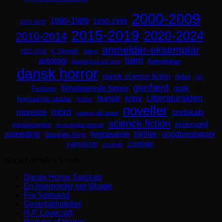
2000-2009
1980-1989
1990-1999
1970-1979
2015-2019
2020-2024
2010-2014
anmelder-eksemplar
A. Silvestri
2025-2029
Aliens
børn
antologi
Børnebøger
baseret på en bog
dansk horror
dansk science fiction
debut
dyr
genfærd
filmatiserede bøger
Fantasy
gotik
Litteratursiden
humor
krimi
hjemsøgte steder
horror
noveller
mord
monstre
ondskab
naturen går amok
science fiction
seriemord
parallelverden
psykologisk portræt
spænding
tegneserie
thriller
ungdomsbøger
Stephen King
zombier
vampyrer
venskab
Gode horrorlinks m.m.
Dansk Horror Selskab
En lejemorder ser tilbage
Fra Sortsand
Gyserbiblioteket
H.P. Lovecraft
Heaven of Horror