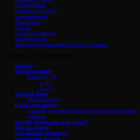
Himmelskibet
Horror Film History
Horrorsiden.dk
Planet Pulp
Scaryo
Skræk og Rædsel
Superkultur.dk
The Internet Speculative Fiction Database
Copyright 2026 ©
Gyseren.dk
Forside
Alle blogindlæg
Bøger: A – H
I – N
O – Å
Stephen King
Filmatiseringer
Hvad er en gyser?
Gyseren: om subgenrer, psykologi og eventyrtræk
(uddrag)
Hvorfor fascineres vi af gyset?
Gys og eventyr
Den gotiske fortælling
Vampyrens historie