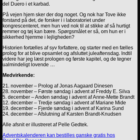
del Duero i et karbad.
På vejen hjem sker der dog noget. Og nok har Tove ikke
forstand på det, de forsker i i laboratoriet under
kongrescenteret, men hun ved nok til at stikke af så hurtigt
remmer og tøj kan bære. Spørgsmålet er så, om hun er i
sikkerhed hjemme i lejligheden?
Historien fortælles af syv forfattere, og starter med en fælles
prolog for at blive opsamlet og afsluttet juleaftensdag. Indtil
videre har jeg læst prologen og første kapitel, og de tegner
ualmindeligt lovende …
Medvirkende:
21. november – Prolog af Jonas Aagaard Dinesen
28. november – Første søndag i advent af Freddy E. Silva
5. december – Anden søndag i advent af Anne-Mette Brandt
12. december – Tredje søndag i advent af Mariane Mide
19. december – Fjerde søndag i advent af Karina Sund
24. december – Afslutning af Karsten Brandt-Knudsen
Alle afsnit er illustreret af Pelle Gedtek.
Adventskalenderen kan bestilles ganske gratis hos