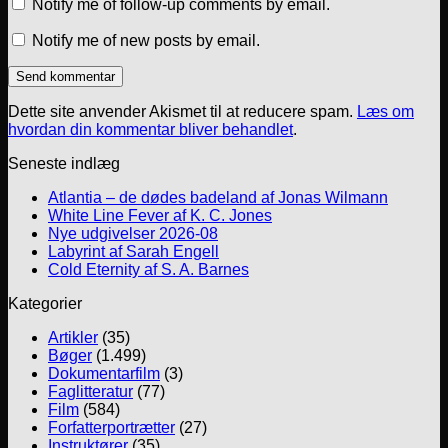
Notify me of follow-up comments by email.
Notify me of new posts by email.
Dette site anvender Akismet til at reducere spam.
Læs om
hvordan din kommentar bliver behandlet
.
Seneste indlæg
Atlantia – de dødes badeland af Jonas Wilmann
White Line Fever af K. C. Jones
Nye udgivelser 2026-08
Labyrint af Sarah Engell
Cold Eternity af S. A. Barnes
Kategorier
Artikler
(35)
Bøger
(1.499)
Dokumentarfilm
(3)
Faglitteratur
(77)
Film
(584)
Forfatterportrætter
(27)
Instruktører
(35)