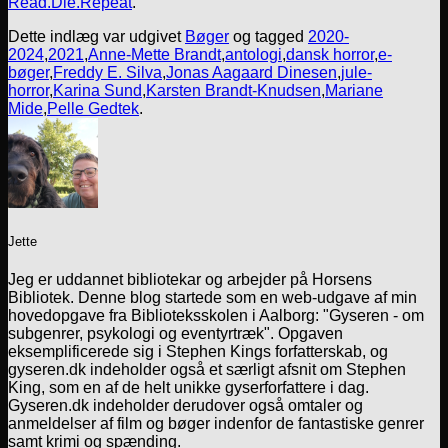
Read.Die.Repeat
.
Dette indlæg var udgivet
Bøger
og tagged
2020-
2024
,
2021
,
Anne-Mette Brandt
,
antologi
,
dansk horror
,
e-
bøger
,
Freddy E. Silva
,
Jonas Aagaard Dinesen
,
jule-
horror
,
Karina Sund
,
Karsten Brandt-Knudsen
,
Mariane
Mide
,
Pelle Gedtek
.
Jette
Jeg er uddannet bibliotekar og arbejder på Horsens
Bibliotek. Denne blog startede som en web-udgave af min
hovedopgave fra Biblioteksskolen i Aalborg: "Gyseren - om
subgenrer, psykologi og eventyrtræk". Opgaven
eksemplificerede sig i Stephen Kings forfatterskab, og
gyseren.dk indeholder også et særligt afsnit om Stephen
King, som en af de helt unikke gyserforfattere i dag.
Gyseren.dk indeholder derudover også omtaler og
anmeldelser af film og bøger indenfor de fantastiske genrer
samt krimi og spænding.