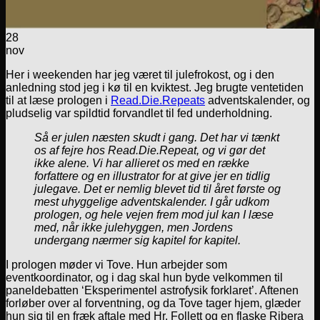
28
nov
Her i weekenden har jeg været til julefrokost, og i den
anledning stod jeg i kø til en kviktest. Jeg brugte ventetiden
til at læse prologen i
Read.Die.Repeats
adventskalender, og
pludselig var spildtid forvandlet til fed underholdning.
Så er julen næsten skudt i gang. Det har vi tænkt
os af fejre hos Read.Die.Repeat, og vi gør det
ikke alene. Vi har allieret os med en række
forfattere og en illustrator for at give jer en tidlig
julegave. Det er nemlig blevet tid til året første og
mest uhyggelige adventskalender. I går udkom
prologen, og hele vejen frem mod jul kan I læse
med, når ikke julehyggen, men Jordens
undergang nærmer sig kapitel for kapitel.
I prologen møder vi Tove. Hun arbejder som
eventkoordinator, og i dag skal hun byde velkommen til
paneldebatten ‘Eksperimentel astrofysik forklaret’. Aftenen
forløber over al forventning, og da Tove tager hjem, glæder
hun sig til en fræk aftale med Hr. Follett og en flaske Ribera