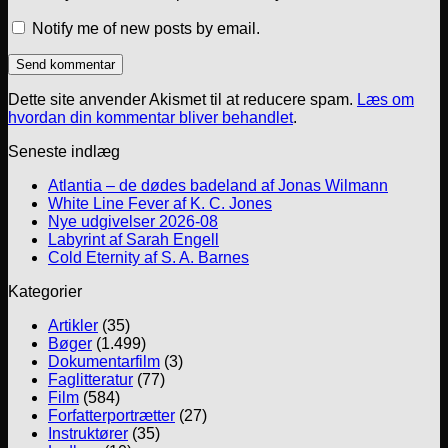
Notify me of new posts by email.
Dette site anvender Akismet til at reducere spam.
Læs om
hvordan din kommentar bliver behandlet
.
Seneste indlæg
Atlantia – de dødes badeland af Jonas Wilmann
White Line Fever af K. C. Jones
Nye udgivelser 2026-08
Labyrint af Sarah Engell
Cold Eternity af S. A. Barnes
Kategorier
Artikler
(35)
Bøger
(1.499)
Dokumentarfilm
(3)
Faglitteratur
(77)
Film
(584)
Forfatterportrætter
(27)
Instruktører
(35)