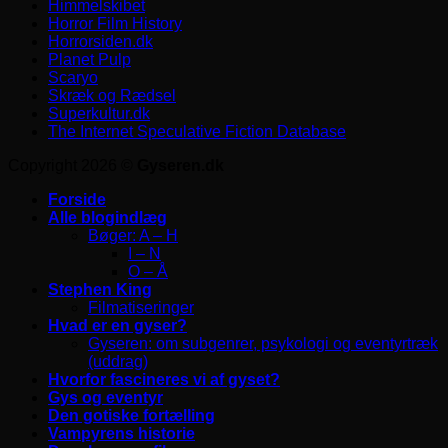
Himmelskibet
Horror Film History
Horrorsiden.dk
Planet Pulp
Scaryo
Skræk og Rædsel
Superkultur.dk
The Internet Speculative Fiction Database
Copyright 2026 ©
Gyseren.dk
Forside
Alle blogindlæg
Bøger: A – H
I – N
O – Å
Stephen King
Filmatiseringer
Hvad er en gyser?
Gyseren: om subgenrer, psykologi og eventyrtræk
(uddrag)
Hvorfor fascineres vi af gyset?
Gys og eventyr
Den gotiske fortælling
Vampyrens historie