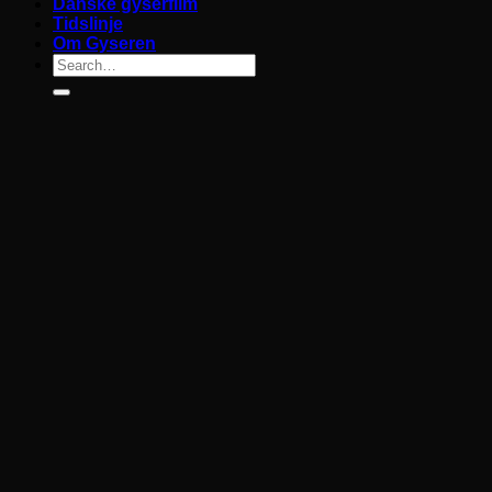
Danske gyserfilm
Tidslinje
Om Gyseren