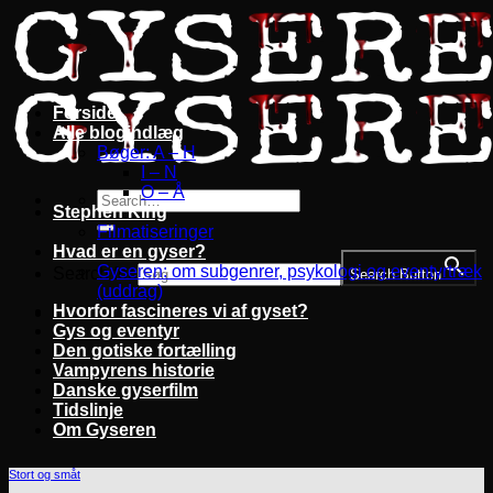
Fortsæt
til
indhold
Forside
Alle blogindlæg
Bøger: A – H
I – N
O – Å
Stephen King
Filmatiseringer
Hvad er en gyser?
Gyseren: om subgenrer, psykologi og eventyrtræk
Search for:
Search Button
(uddrag)
Hvorfor fascineres vi af gyset?
Gys og eventyr
Den gotiske fortælling
Vampyrens historie
Danske gyserfilm
Tidslinje
Om Gyseren
Stort og småt