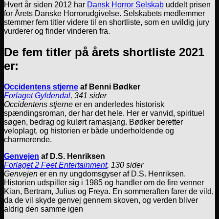
Hvert år siden 2012 har
Dansk Horror Selskab
uddelt prisen
for Årets Danske Horrorudgivelse. Selskabets medlemmer
stemmer fem titler videre til en shortliste, som en uvildig jury
vurderer og finder vinderen fra.
De fem titler på årets shortliste 2021
er:
Occidentens stjerne
af Benni Bødker
Forlaget Gyldendal
, 341 sider
Occidentens stjerne
er en anderledes historisk
spændingsroman, der har det hele. Her er vanvid, spirituel
søgen, bedrag og kulørt ramasjang. Bødker beretter
veloplagt, og historien er både underholdende og
charmerende.
Genvejen
af D.S. Henriksen
Forlaget 2 Feet Entertainment
, 130 sider
Genvejen
er en ny ungdomsgyser af D.S. Henriksen.
Historien udspiller sig i 1985 og handler om de fire venner
Kian, Bertram, Julius og Freya. En sommeraften farer de vild,
da de vil skyde genvej gennem skoven, og verden bliver
aldrig den samme igen