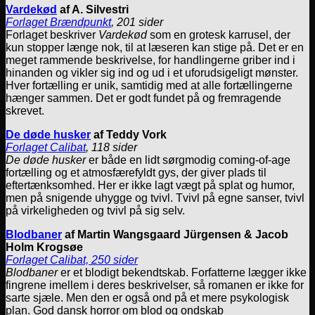
Vardekød
af A. Silvestri
Forlaget Brændpunkt
, 201 sider
Forlaget beskriver
Vardekød
som en grotesk karrusel, der
kun stopper længe nok, til at læseren kan stige på. Det er en
meget rammende beskrivelse, for handlingerne griber ind i
hinanden og vikler sig ind og ud i et uforudsigeligt mønster.
Hver fortælling er unik, samtidig med at alle fortællingerne
hænger sammen. Det er godt fundet på og fremragende
skrevet.
De døde husker
af Teddy Vork
Forlaget Calibat
, 118 sider
De døde husker
er både en lidt sørgmodig coming-of-age
fortælling og et atmosfærefyldt gys, der giver plads til
eftertænksomhed. Her er ikke lagt vægt på splat og humor,
men på snigende uhygge og tvivl. Tvivl på egne sanser, tvivl
på virkeligheden og tvivl på sig selv.
Blodbaner
af Martin Wangsgaard Jürgensen & Jacob
Holm Krogsøe
Forlaget Calibat, 250 sider
Blodbaner
er et blodigt bekendtskab. Forfatterne lægger ikke
fingrene imellem i deres beskrivelser, så romanen er ikke for
sarte sjæle. Men den er også ond på et mere psykologisk
plan. God dansk horror om blod og ondskab