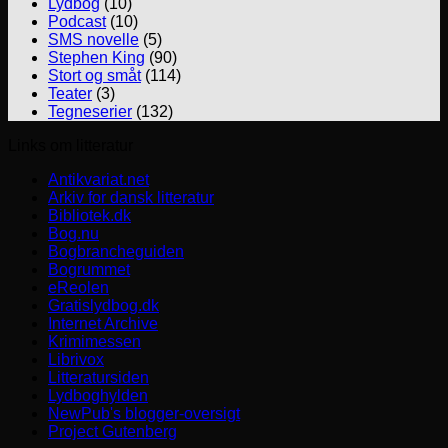
Lydbog
(10)
Podcast
(10)
SMS novelle
(5)
Stephen King
(90)
Stort og småt
(114)
Teater
(3)
Tegneserier
(132)
Links om litteratur
Antikvariat.net
Arkiv for dansk litteratur
Bibliotek.dk
Bog.nu
Bogbrancheguiden
Bogrummet
eReolen
Gratislydbog.dk
Internet Archive
Krimimessen
Librivox
Litteratursiden
Lydboghylden
NewPub's blogger-oversigt
Project Gutenberg