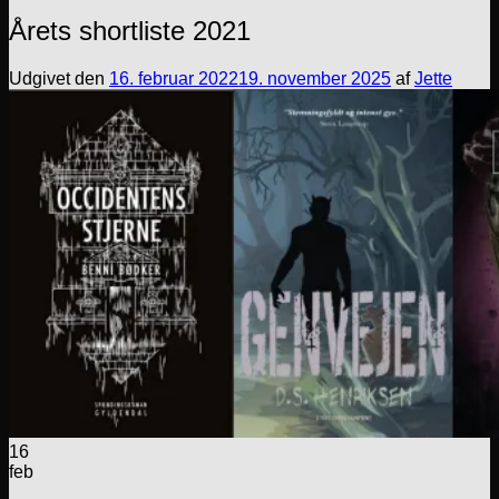
Årets shortliste 2021
Udgivet den
16. februar 2022
19. november 2025
af
Jette
16
feb