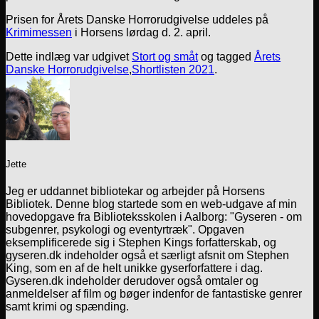
Prisen for Årets Danske Horrorudgivelse uddeles på
Krimimessen
i Horsens lørdag d. 2. april.
Dette indlæg var udgivet
Stort og småt
og tagged
Årets
Danske Horrorudgivelse
,
Shortlisten 2021
.
Jette
Jeg er uddannet bibliotekar og arbejder på Horsens
Bibliotek. Denne blog startede som en web-udgave af min
hovedopgave fra Biblioteksskolen i Aalborg: "Gyseren - om
subgenrer, psykologi og eventyrtræk". Opgaven
eksemplificerede sig i Stephen Kings forfatterskab, og
gyseren.dk indeholder også et særligt afsnit om Stephen
King, som en af de helt unikke gyserforfattere i dag.
Gyseren.dk indeholder derudover også omtaler og
anmeldelser af film og bøger indenfor de fantastiske genrer
samt krimi og spænding.