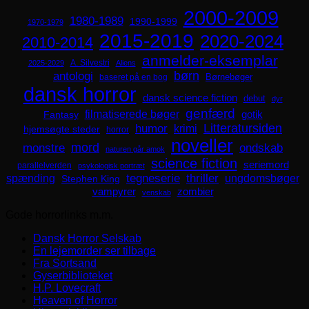
2000-2009
1980-1989
1990-1999
1970-1979
2015-2019
2020-2024
2010-2014
anmelder-eksemplar
A. Silvestri
2025-2029
Aliens
børn
antologi
Børnebøger
baseret på en bog
dansk horror
dansk science fiction
debut
dyr
genfærd
filmatiserede bøger
Fantasy
gotik
Litteratursiden
humor
krimi
hjemsøgte steder
horror
noveller
mord
monstre
ondskab
naturen går amok
science fiction
seriemord
parallelverden
psykologisk portræt
spænding
tegneserie
thriller
ungdomsbøger
Stephen King
zombier
vampyrer
venskab
Gode horrorlinks m.m.
Dansk Horror Selskab
En lejemorder ser tilbage
Fra Sortsand
Gyserbiblioteket
H.P. Lovecraft
Heaven of Horror