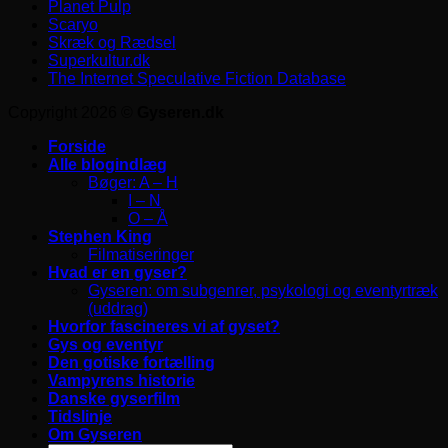
Planet Pulp
Scaryo
Skræk og Rædsel
Superkultur.dk
The Internet Speculative Fiction Database
Copyright 2026 ©
Gyseren.dk
Forside
Alle blogindlæg
Bøger: A – H
I – N
O – Å
Stephen King
Filmatiseringer
Hvad er en gyser?
Gyseren: om subgenrer, psykologi og eventyrtræk
(uddrag)
Hvorfor fascineres vi af gyset?
Gys og eventyr
Den gotiske fortælling
Vampyrens historie
Danske gyserfilm
Tidslinje
Om Gyseren