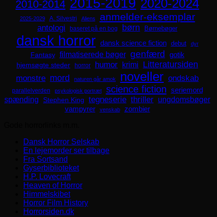
2015-2019
2020-2024
2010-2014
anmelder-eksemplar
A. Silvestri
2025-2029
Aliens
børn
antologi
Børnebøger
baseret på en bog
dansk horror
dansk science fiction
debut
dyr
genfærd
filmatiserede bøger
Fantasy
gotik
Litteratursiden
humor
krimi
hjemsøgte steder
horror
noveller
mord
monstre
ondskab
naturen går amok
science fiction
seriemord
parallelverden
psykologisk portræt
spænding
tegneserie
thriller
ungdomsbøger
Stephen King
zombier
vampyrer
venskab
Gode horrorlinks m.m.
Dansk Horror Selskab
En lejemorder ser tilbage
Fra Sortsand
Gyserbiblioteket
H.P. Lovecraft
Heaven of Horror
Himmelskibet
Horror Film History
Horrorsiden.dk