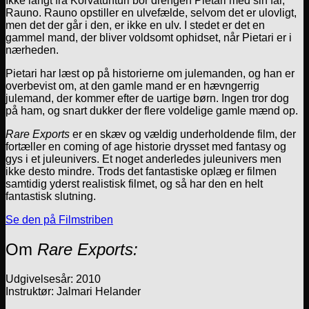
Ikke langt fra Korvatunturi bor drengen Pietari med sin far,
Rauno. Rauno opstiller en ulvefælde, selvom det er ulovligt,
men det der går i den, er ikke en ulv. I stedet er det en
gammel mand, der bliver voldsomt ophidset, når Pietari er i
nærheden.
Pietari har læst op på historierne om julemanden, og han er
overbevist om, at den gamle mand er en hævngerrig
julemand, der kommer efter de uartige børn. Ingen tror dog
på ham, og snart dukker der flere voldelige gamle mænd op.
Rare Exports
er en skæv og vældig underholdende film, der
fortæller en coming of age historie drysset med fantasy og
gys i et juleunivers. Et noget anderledes juleunivers men
ikke desto mindre. Trods det fantastiske oplæg er filmen
samtidig yderst realistisk filmet, og så har den en helt
fantastisk slutning.
Se den på Filmstriben
Om
Rare Exports:
Udgivelsesår: 2010
Instruktør: Jalmari Helander