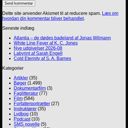
Dette site anvender Akismet til at reducere spam.
Læs om
hvordan din kommentar bliver behandlet
.
Seneste indlæg
Atlantia – de dødes badeland af Jonas Wilmann
White Line Fever af K. C. Jones
Nye udgivelser 2026-08
Labyrint af Sarah Engell
Cold Eternity af S. A. Barnes
Kategorier
Artikler
(35)
Bøger
(1.499)
Dokumentarfilm
(3)
Faglitteratur
(77)
Film
(584)
Forfatterportrætter
(27)
Instruktører
(35)
Lydbog
(10)
Podcast
(10)
SMS novelle
(5)