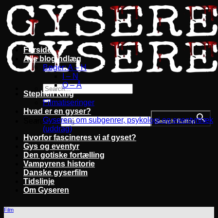
Fortsæt
til
indhold
Forside
Alle blogindlæg
Bøger: A – H
I – N
O – Å
Stephen King
Filmatiseringer
Hvad er en gyser?
Gyseren: om subgenrer, psykologi og eventyrtræk
Search for:
Search Button
(uddrag)
Hvorfor fascineres vi af gyset?
Gys og eventyr
Den gotiske fortælling
Vampyrens historie
Danske gyserfilm
Tidslinje
Om Gyseren
Film