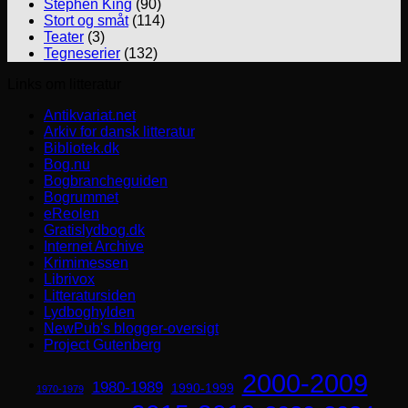
Stephen King
(90)
Stort og småt
(114)
Teater
(3)
Tegneserier
(132)
Links om litteratur
Antikvariat.net
Arkiv for dansk litteratur
Bibliotek.dk
Bog.nu
Bogbrancheguiden
Bogrummet
eReolen
Gratislydbog.dk
Internet Archive
Krimimessen
Librivox
Litteratursiden
Lydboghylden
NewPub's blogger-oversigt
Project Gutenberg
2000-2009
1980-1989
1990-1999
1970-1979