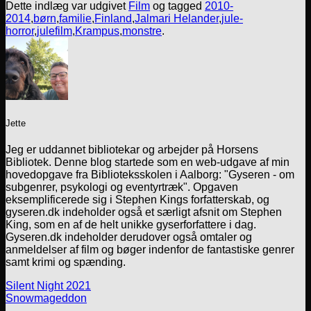
Dette indlæg var udgivet
Film
og tagged
2010-
2014
,
børn
,
familie
,
Finland
,
Jalmari Helander
,
jule-
horror
,
julefilm
,
Krampus
,
monstre
.
Jette
Jeg er uddannet bibliotekar og arbejder på Horsens
Bibliotek. Denne blog startede som en web-udgave af min
hovedopgave fra Biblioteksskolen i Aalborg: "Gyseren - om
subgenrer, psykologi og eventyrtræk". Opgaven
eksemplificerede sig i Stephen Kings forfatterskab, og
gyseren.dk indeholder også et særligt afsnit om Stephen
King, som en af de helt unikke gyserforfattere i dag.
Gyseren.dk indeholder derudover også omtaler og
anmeldelser af film og bøger indenfor de fantastiske genrer
samt krimi og spænding.
Silent Night 2021
Snowmageddon