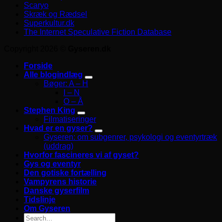
Scaryo
Skræk og Rædsel
Superkultur.dk
The Internet Speculative Fiction Database
Copyright 2026 ©
Gyseren.dk
Forside
Alle blogindlæg
Bøger: A – H
I – N
O – Å
Stephen King
Filmatiseringer
Hvad er en gyser?
Gyseren: om subgenrer, psykologi og eventyrtræk
(uddrag)
Hvorfor fascineres vi af gyset?
Gys og eventyr
Den gotiske fortælling
Vampyrens historie
Danske gyserfilm
Tidslinje
Om Gyseren