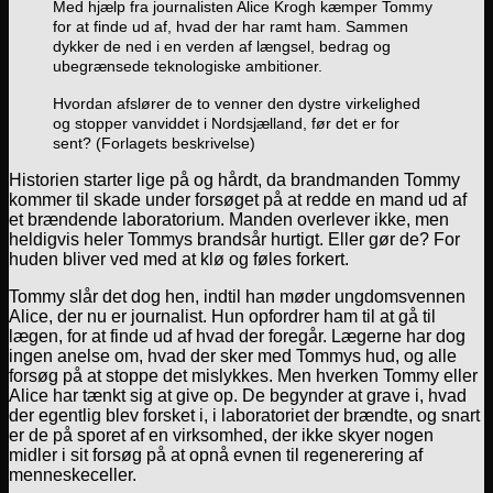
Med hjælp fra journalisten Alice Krogh kæmper Tommy
for at finde ud af, hvad der har ramt ham. Sammen
dykker de ned i en verden af længsel, bedrag og
ubegrænsede teknologiske ambitioner.
Hvordan afslører de to venner den dystre virkelighed
og stopper vanviddet i Nordsjælland, før det er for
sent? (Forlagets beskrivelse)
Historien starter lige på og hårdt, da brandmanden Tommy
kommer til skade under forsøget på at redde en mand ud af
et brændende laboratorium. Manden overlever ikke, men
heldigvis heler Tommys brandsår hurtigt. Eller gør de? For
huden bliver ved med at klø og føles forkert.
Tommy slår det dog hen, indtil han møder ungdomsvennen
Alice, der nu er journalist. Hun opfordrer ham til at gå til
lægen, for at finde ud af hvad der foregår. Lægerne har dog
ingen anelse om, hvad der sker med Tommys hud, og alle
forsøg på at stoppe det mislykkes. Men hverken Tommy eller
Alice har tænkt sig at give op. De begynder at grave i, hvad
der egentlig blev forsket i, i laboratoriet der brændte, og snart
er de på sporet af en virksomhed, der ikke skyer nogen
midler i sit forsøg på at opnå evnen til regenerering af
menneskeceller.