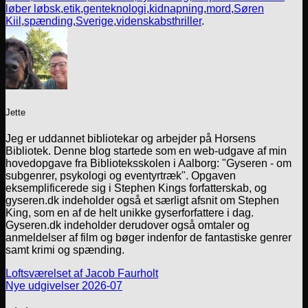
løber løbsk
,
etik
,
genteknologi
,
kidnapning
,
mord
,
Søren
Kiil
,
spænding
,
Sverige
,
videnskabsthriller
.
Jette
Jeg er uddannet bibliotekar og arbejder på Horsens
Bibliotek. Denne blog startede som en web-udgave af min
hovedopgave fra Biblioteksskolen i Aalborg: "Gyseren - om
subgenrer, psykologi og eventyrtræk". Opgaven
eksemplificerede sig i Stephen Kings forfatterskab, og
gyseren.dk indeholder også et særligt afsnit om Stephen
King, som en af de helt unikke gyserforfattere i dag.
Gyseren.dk indeholder derudover også omtaler og
anmeldelser af film og bøger indenfor de fantastiske genrer
samt krimi og spænding.
Loftsværelset af Jacob Faurholt
Nye udgivelser 2026-07