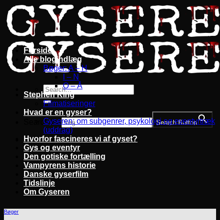
Fortsæt
til
indhold
Forside
Alle blogindlæg
Bøger: A – H
I – N
O – Å
Stephen King
Filmatiseringer
Hvad er en gyser?
Gyseren: om subgenrer, psykologi og eventyrtræk
Search for:
Search Button
(uddrag)
Hvorfor fascineres vi af gyset?
Gys og eventyr
Den gotiske fortælling
Vampyrens historie
Danske gyserfilm
Tidslinje
Om Gyseren
Bøger