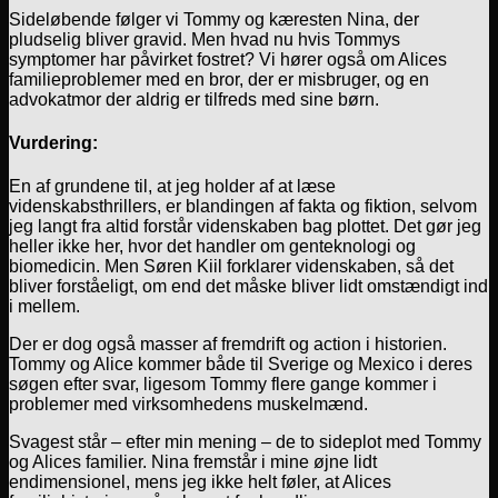
Sideløbende følger vi Tommy og kæresten Nina, der
pludselig bliver gravid. Men hvad nu hvis Tommys
symptomer har påvirket fostret? Vi hører også om Alices
familieproblemer med en bror, der er misbruger, og en
advokatmor der aldrig er tilfreds med sine børn.
Vurdering:
En af grundene til, at jeg holder af at læse
videnskabsthrillers, er blandingen af fakta og fiktion, selvom
jeg langt fra altid forstår videnskaben bag plottet. Det gør jeg
heller ikke her, hvor det handler om genteknologi og
biomedicin. Men Søren Kiil forklarer videnskaben, så det
bliver forståeligt, om end det måske bliver lidt omstændigt ind
i mellem.
Der er dog også masser af fremdrift og action i historien.
Tommy og Alice kommer både til Sverige og Mexico i deres
søgen efter svar, ligesom Tommy flere gange kommer i
problemer med virksomhedens muskelmænd.
Svagest står – efter min mening – de to sideplot med Tommy
og Alices familier. Nina fremstår i mine øjne lidt
endimensionel, mens jeg ikke helt føler, at Alices