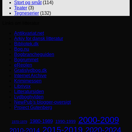
Stort og småt
(114)
Teater
(3)
Tegneserier
(132)
Links om litteratur
Antikvariat.net
Arkiv for dansk litteratur
Bibliotek.dk
Bog.nu
Bogbrancheguiden
Bogrummet
eReolen
Gratislydbog.dk
Internet Archive
Krimimessen
Librivox
Litteratursiden
Lydboghylden
NewPub's blogger-oversigt
Project Gutenberg
2000-2009
1980-1989
1990-1999
1970-1979
2015-2019
2020-2024
2010-2014