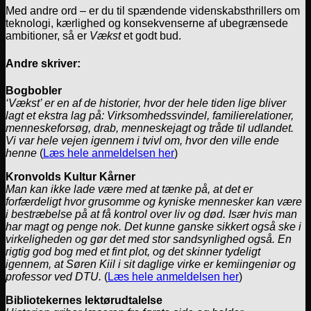
Med andre ord – er du til spændende videnskabsthrillers om
teknologi, kærlighed og konsekvenserne af ubegrænsede
ambitioner, så er
Vækst
et godt bud.
Andre skriver:
Bogbobler
‘Vækst’ er en af de historier, hvor der hele tiden lige bliver
lagt et ekstra lag på: Virksomhedssvindel, familierelationer,
menneskeforsøg, drab, menneskejagt og tråde til udlandet.
Vi var hele vejen igennem i tvivl om, hvor den ville ende
henne
(
Læs hele anmeldelsen her
)
Kronvolds Kultur Kårner
Man kan ikke lade være med at tænke på, at det er
forfærdeligt hvor grusomme og kyniske mennesker kan være
i bestræbelse på at få kontrol over liv og død. Især hvis man
har magt og penge nok. Det kunne ganske sikkert også ske i
virkeligheden og gør det med stor sandsynlighed også. En
rigtig god bog med et fint plot, og det skinner tydeligt
igennem, at Søren Kiil i sit daglige virke er kemiingeniør og
professor ved DTU.
(
Læs hele anmeldelsen her
)
Bibliotekernes lektørudtalelse