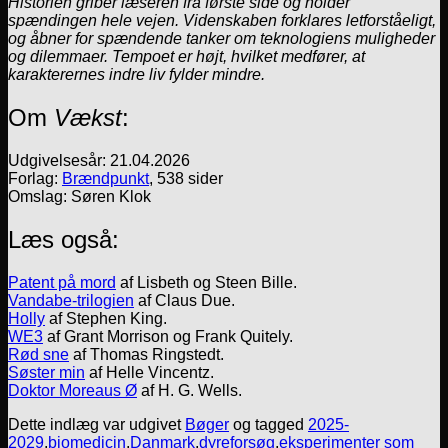
Historien griber læseren fra første side og holder
spændingen hele vejen. Videnskaben forklares letforståeligt,
og åbner for spændende tanker om teknologiens muligheder
og dilemmaer. Tempoet er højt, hvilket medfører, at
karakterernes indre liv fylder mindre.
Om
Vækst
:
Udgivelsesår: 21.04.2026
Forlag:
Brændpunkt
, 538 sider
Omslag: Søren Klok
Læs også:
Patent på mord
af Lisbeth og Steen Bille.
Vandabe-trilogien
af Claus Due.
Holly
af Stephen King.
WE3
af Grant Morrison og Frank Quitely.
Rød sne
af Thomas Ringstedt.
Søster min
af Helle Vincentz.
Doktor Moreaus Ø
af H. G. Wells.
Dette indlæg var udgivet
Bøger
og tagged
2025-
2029
,
biomedicin
,
Danmark
,
dyreforsøg
,
eksperimenter som