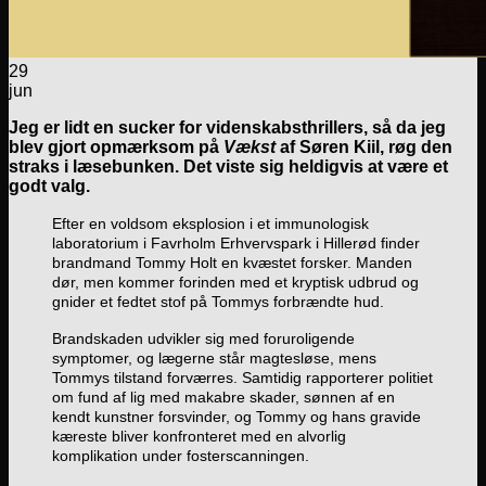
29
jun
Jeg er lidt en sucker for videnskabsthrillers, så da jeg
blev gjort opmærksom på
Vækst
af Søren Kiil, røg den
straks i læsebunken. Det viste sig heldigvis at være et
godt valg.
Efter en voldsom eksplosion i et immunologisk
laboratorium i Favrholm Erhvervspark i Hillerød finder
brandmand Tommy Holt en kvæstet forsker. Manden
dør, men kommer forinden med et kryptisk udbrud og
gnider et fedtet stof på Tommys forbrændte hud.
Brandskaden udvikler sig med foruroligende
symptomer, og lægerne står magtesløse, mens
Tommys tilstand forværres. Samtidig rapporterer politiet
om fund af lig med makabre skader, sønnen af en
kendt kunstner forsvinder, og Tommy og hans gravide
kæreste bliver konfronteret med en alvorlig
komplikation under fosterscanningen.