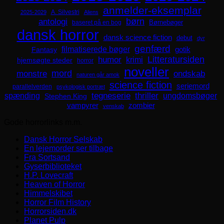
anmelder-eksemplar
A. Silvestri
2025-2029
Aliens
børn
antologi
Børnebøger
baseret på en bog
dansk horror
dansk science fiction
debut
dyr
genfærd
filmatiserede bøger
Fantasy
gotik
Litteratursiden
humor
krimi
hjemsøgte steder
horror
noveller
mord
monstre
ondskab
naturen går amok
science fiction
seriemord
parallelverden
psykologisk portræt
spænding
tegneserie
thriller
ungdomsbøger
Stephen King
zombier
vampyrer
venskab
Gode horrorlinks m.m.
Dansk Horror Selskab
En lejemorder ser tilbage
Fra Sortsand
Gyserbiblioteket
H.P. Lovecraft
Heaven of Horror
Himmelskibet
Horror Film History
Horrorsiden.dk
Planet Pulp