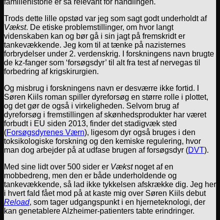
familiehistorie er så relevant for handlingen.
Trods dette lille opstød var jeg som sagt godt underholdt af
Vækst
. De etiske problemstillinger, om hvor langt
videnskaben kan og bør gå i sin jagt på fremskridt er
tankevækkende. Jeg kom til at tænke på nazisternes
forbrydelser under 2. verdenskrig. I forskningens navn brugte
de kz-fanger som ‘forsøgsdyr’ til alt fra test af nervegas til
forbedring af krigskirurgien.
Og misbrug i forskningens navn er desværre ikke fortid. I
Søren Kiils roman spiller dyreforsøg en større rolle i plottet,
og det gør de også i virkeligheden. Selvom brug af
dyreforsøg i fremstillingen af skønhedsprodukter har været
forbudt i EU siden 2013, finder det stadigvæk sted
(
Forsøgsdyrenes Værn
), ligesom dyr også bruges i den
toksikologiske forskning og den kemiske regulering, hvor
man dog arbejder på at udfase brugen af forsøgsdyr (
DVT
).
Med sine lidt over 500 sider er
Vækst
noget af en
mobbedreng, men den er både underholdende og
tankevækkende, så lad ikke tykkelsen afskrække dig. Jeg her
i hvert fald fået mod på at kaste mig over Søren Kiils debut
Reload
, som tager udgangspunkt i en hjerneteknologi, der
kan genetablere Alzheimer-patienters tabte erindringer.