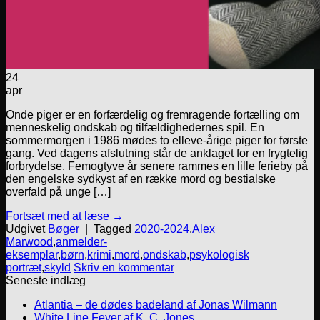
24
apr
Onde piger er en forfærdelig og fremragende fortælling om
menneskelig ondskab og tilfældighedernes spil. En
sommermorgen i 1986 mødes to elleve-årige piger for første
gang. Ved dagens afslutning står de anklaget for en frygtelig
forbrydelse. Femogtyve år senere rammes en lille ferieby på
den engelske sydkyst af en række mord og bestialske
overfald på unge […]
Fortsæt med at læse
→
Udgivet
Bøger
|
Tagged
2020-2024
,
Alex
Marwood
,
anmelder-
eksemplar
,
børn
,
krimi
,
mord
,
ondskab
,
psykologisk
portræt
,
skyld
Skriv en kommentar
Seneste indlæg
Atlantia – de dødes badeland af Jonas Wilmann
White Line Fever af K. C. Jones