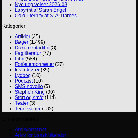
Nye udgivelser 2026-08
Labyrint af Sarah Engell
Cold Eternity af S. A. Barnes
Kategorier
Artikler
(35)
Bøger
(1.499)
Dokumentarfilm
(3)
Faglitteratur
(77)
Film
(584)
Forfatterportrætter
(27)
Instruktører
(35)
Lydbog
(10)
Podcast
(10)
SMS novelle
(5)
Stephen King
(90)
Stort og småt
(114)
Teater
(3)
Tegneserier
(132)
Links om litteratur
Antikvariat.net
Arkiv for dansk litteratur