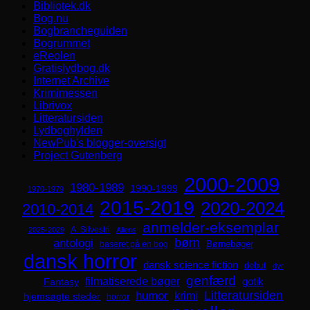
Bibliotek.dk
Bog.nu
Bogbrancheguiden
Bogrummet
eReolen
Gratislydbog.dk
Internet Archive
Krimimessen
Librivox
Litteratursiden
Lydboghylden
NewPub's blogger-oversigt
Project Gutenberg
2000-2009
1980-1989
1990-1999
1970-1979
2015-2019
2020-2024
2010-2014
anmelder-eksemplar
A. Silvestri
2025-2029
Aliens
børn
antologi
Børnebøger
baseret på en bog
dansk horror
dansk science fiction
debut
dyr
genfærd
filmatiserede bøger
Fantasy
gotik
Litteratursiden
humor
krimi
hjemsøgte steder
horror