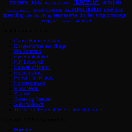
noveller
mord
monstre
ondskab
naturen går amok
science fiction
seriemord
parallelverden
psykologisk portræt
spænding
tegneserie
thriller
ungdomsbøger
Stephen King
zombier
vampyrer
venskab
Gode horrorlinks m.m.
Dansk Horror Selskab
En lejemorder ser tilbage
Fra Sortsand
Gyserbiblioteket
H.P. Lovecraft
Heaven of Horror
Himmelskibet
Horror Film History
Horrorsiden.dk
Planet Pulp
Scaryo
Skræk og Rædsel
Superkultur.dk
The Internet Speculative Fiction Database
Copyright 2026 ©
Gyseren.dk
Forside