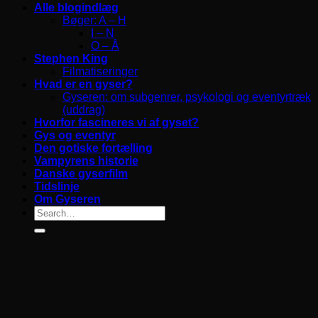
Alle blogindlæg
Bøger: A – H
I – N
O – Å
Stephen King
Filmatiseringer
Hvad er en gyser?
Gyseren: om subgenrer, psykologi og eventyrtræk
(uddrag)
Hvorfor fascineres vi af gyset?
Gys og eventyr
Den gotiske fortælling
Vampyrens historie
Danske gyserfilm
Tidslinje
Om Gyseren