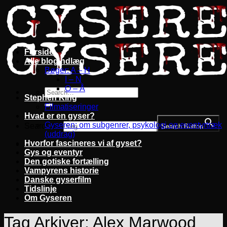
Fortsæt
til
indhold
Forside
Alle blogindlæg
Bøger: A – H
I – N
O – Å
Stephen King
Filmatiseringer
Hvad er en gyser?
Gyseren: om subgenrer, psykologi og eventyrtræk
Search for:
Search Button
(uddrag)
Hvorfor fascineres vi af gyset?
Gys og eventyr
Den gotiske fortælling
Vampyrens historie
Danske gyserfilm
Tidslinje
Om Gyseren
Tag Arkiver:
Alex Marwood