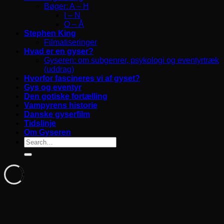
Bøger: A – H
I – N
O – Å
Stephen King
Filmatiseringer
Hvad er en gyser?
Gyseren: om subgenrer, psykologi og eventyrtræk
(uddrag)
Hvorfor fascineres vi af gyset?
Gys og eventyr
Den gotiske fortælling
Vampyrens historie
Danske gyserfilm
Tidslinje
Om Gyseren