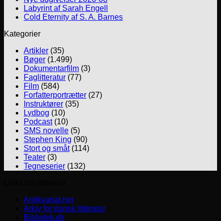
Labyrint af Sarah Engell
Cold Eternity af S. A. Barnes
Kategorier
Artikler
(35)
Bøger
(1.499)
Dokumentarfilm
(3)
Faglitteratur
(77)
Film
(584)
Forfatterportrætter
(27)
Instruktører
(35)
Lydbog
(10)
Podcast
(10)
SMS novelle
(5)
Stephen King
(90)
Stort og småt
(114)
Teater
(3)
Tegneserier
(132)
Links om litteratur
Antikvariat.net
Arkiv for dansk litteratur
Bibliotek.dk