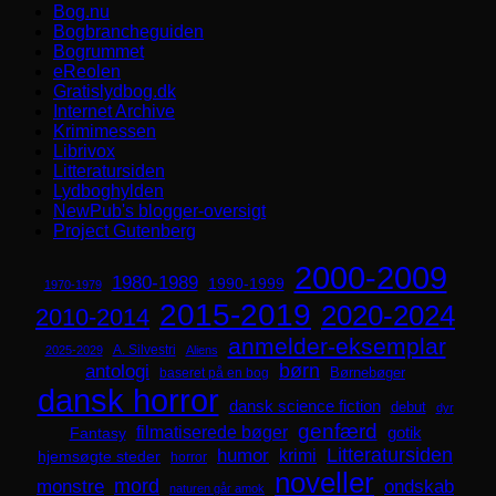
Bog.nu
Bogbrancheguiden
Bogrummet
eReolen
Gratislydbog.dk
Internet Archive
Krimimessen
Librivox
Litteratursiden
Lydboghylden
NewPub's blogger-oversigt
Project Gutenberg
2000-2009
1980-1989
1990-1999
1970-1979
2015-2019
2020-2024
2010-2014
anmelder-eksemplar
A. Silvestri
2025-2029
Aliens
børn
antologi
Børnebøger
baseret på en bog
dansk horror
dansk science fiction
debut
dyr
genfærd
filmatiserede bøger
Fantasy
gotik
Litteratursiden
humor
krimi
hjemsøgte steder
horror
noveller
mord
monstre
ondskab
naturen går amok