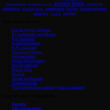
science fiction
seriemord
parallelverden
psykologisk portræt
spænding
tegneserie
thriller
ungdomsbøger
Stephen King
zombier
vampyrer
venskab
Gode horrorlinks m.m.
Dansk Horror Selskab
En lejemorder ser tilbage
Fra Sortsand
Gyserbiblioteket
H.P. Lovecraft
Heaven of Horror
Himmelskibet
Horror Film History
Horrorsiden.dk
Planet Pulp
Scaryo
Skræk og Rædsel
Superkultur.dk
The Internet Speculative Fiction Database
Copyright 2026 ©
Gyseren.dk
Forside
Alle blogindlæg