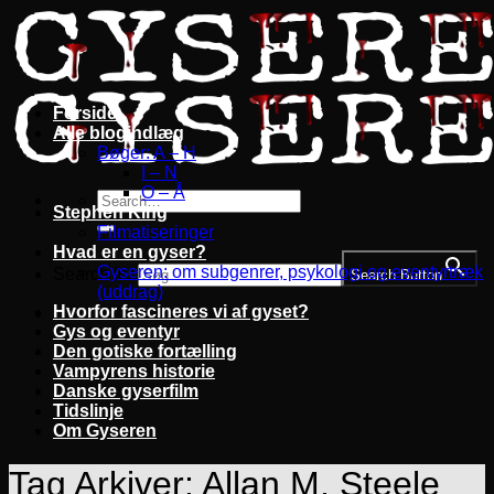
Fortsæt
til
indhold
Forside
Alle blogindlæg
Bøger: A – H
I – N
O – Å
Stephen King
Filmatiseringer
Hvad er en gyser?
Gyseren: om subgenrer, psykologi og eventyrtræk
Search for:
Search Button
(uddrag)
Hvorfor fascineres vi af gyset?
Gys og eventyr
Den gotiske fortælling
Vampyrens historie
Danske gyserfilm
Tidslinje
Om Gyseren
Tag Arkiver:
Allan M. Steele