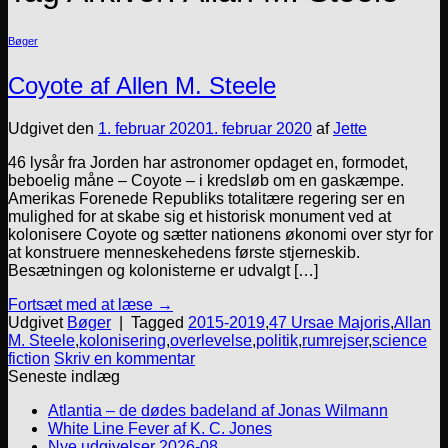
Bøger
Coyote af Allen M. Steele
Udgivet den
1. februar 2020
1. februar 2020
af
Jette
46 lysår fra Jorden har astronomer opdaget en, formodet,
beboelig måne – Coyote – i kredsløb om en gaskæmpe.
Amerikas Forenede Republiks totalitære regering ser en
mulighed for at skabe sig et historisk monument ved at
kolonisere Coyote og sætter nationens økonomi over styr for
at konstruere menneskehedens første stjerneskib.
Besætningen og kolonisterne er udvalgt […]
Fortsæt med at læse
→
Udgivet
Bøger
|
Tagged
2015-2019
,
47 Ursae Majoris
,
Allan
M. Steele
,
kolonisering
,
overlevelse
,
politik
,
rumrejser
,
science
fiction
Skriv en kommentar
Seneste indlæg
Atlantia – de dødes badeland af Jonas Wilmann
White Line Fever af K. C. Jones
Nye udgivelser 2026-08