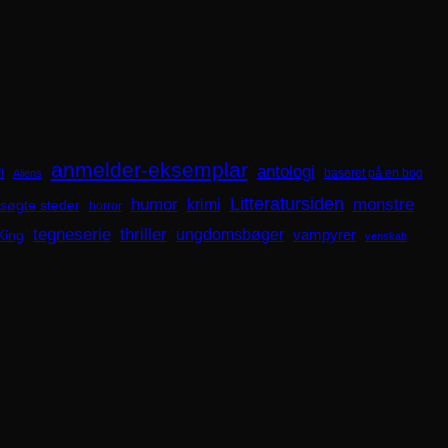
anmelder-eksemplar
antologi
i
baseret på en bog
Aliens
Litteratursiden
humor
krimi
monstre
søgte steder
horror
tegneserie
thriller
ungdomsbøger
King
vampyrer
venskab