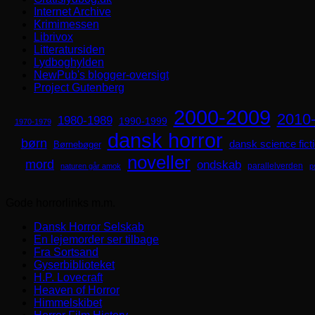
Internet Archive
Krimimessen
Librivox
Litteratursiden
Lydboghylden
NewPub's blogger-oversigt
Project Gutenberg
2000-2009
2010
1980-1989
1990-1999
1970-1979
dansk horror
børn
dansk science fict
Børnebøger
noveller
mord
ondskab
parallelverden
naturen går amok
p
Gode horrorlinks m.m.
Dansk Horror Selskab
En lejemorder ser tilbage
Fra Sortsand
Gyserbiblioteket
H.P. Lovecraft
Heaven of Horror
Himmelskibet