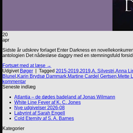
20
apr
Sidste år udskrev forlaget Enter Darkness en novellekonkurrenc
antologien Det nådesløse daggry med en stemningsfuld forside 
Fortsæt med at læse
→
Udgivet
Bøger
|
Tagged
2015-2019
,
2019
,
A. Silvestri
,
Anna Li
Blunel
,
Karin Brydsø Dammark
,
Martine Cardel Gertsen
,
Mette L
kommentar
Seneste indlæg
Atlantia – de dødes badeland af Jonas Wilmann
White Line Fever af K. C. Jones
Nye udgivelser 2026-08
Labyrint af Sarah Engell
Cold Eternity af S. A. Barnes
Kategorier