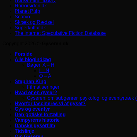
Horror Film History
Horrorsiden.dk
Planet Pulp
Scaryo
Skræk og Rædsel
Superkultur.dk
The Internet Speculative Fiction Database
Copyright 2026 ©
Gyseren.dk
Forside
Alle blogindlæg
Bøger: A – H
I – N
O – Å
Stephen King
Filmatiseringer
Hvad er en gyser?
Gyseren: om subgenrer, psykologi og eventyrtræk 
Hvorfor fascineres vi af gyset?
Gys og eventyr
Den gotiske fortælling
Vampyrens historie
Danske gyserfilm
Tidslinje
Om Gyseren