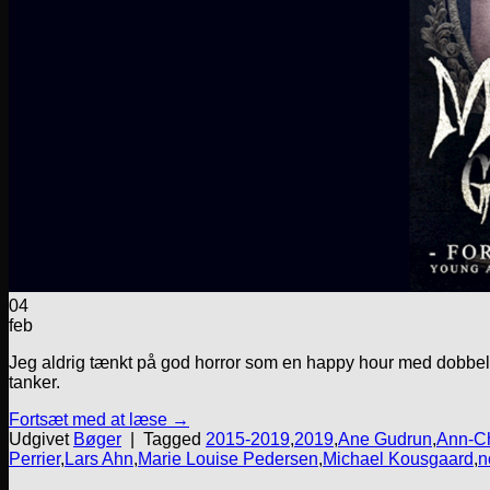
04
feb
Jeg aldrig tænkt på god horror som en happy hour med dobbelt 
tanker.
Fortsæt med at læse
→
Udgivet
Bøger
|
Tagged
2015-2019
,
2019
,
Ane Gudrun
,
Ann-Ch
Perrier
,
Lars Ahn
,
Marie Louise Pedersen
,
Michael Kousgaard
,
n