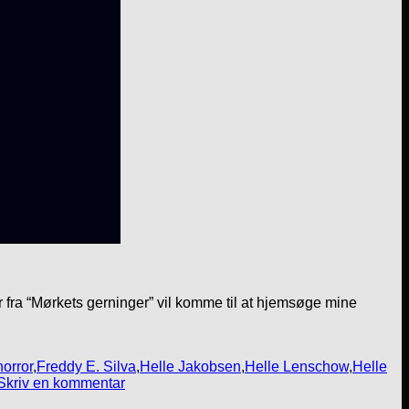
r fra “Mørkets gerninger” vil komme til at hjemsøge mine
orror
,
Freddy E. Silva
,
Helle Jakobsen
,
Helle Lenschow
,
Helle
Skriv en kommentar