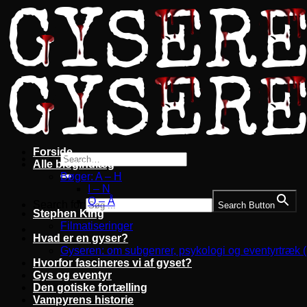
Fortsæt
til
indhold
Forside
Alle blogindlæg
Bøger: A – H
I – N
O – Å
Search for:
Search Button
Stephen King
Filmatiseringer
Hvad er en gyser?
Gyseren: om subgenrer, psykologi og eventyrtræk 
Hvorfor fascineres vi af gyset?
Gys og eventyr
Den gotiske fortælling
Vampyrens historie