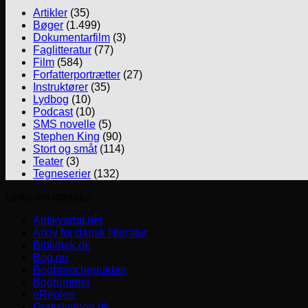
Artikler
(35)
Bøger
(1.499)
Dokumentarfilm
(3)
Faglitteratur
(77)
Film
(584)
Forfatterportrætter
(27)
Instruktører
(35)
Lydbog
(10)
Podcast
(10)
SMS novelle
(5)
Stephen King
(90)
Stort og småt
(114)
Teater
(3)
Tegneserier
(132)
Links om litteratur
Antikvariat.net
Arkiv for dansk litteratur
Bibliotek.dk
Bog.nu
Bogbrancheguiden
Bogrummet
eReolen
Gratislydbog.dk