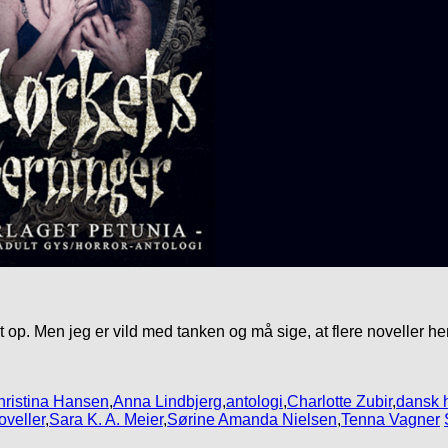
op. Men jeg er vild med tanken og må sige, at flere noveller he
ristina Hansen
,
Anna Lindbjerg
,
antologi
,
Charlotte Zubir
,
dansk h
oveller
,
Sara K. A. Meier
,
Sørine Amanda Nielsen
,
Tenna Vagner