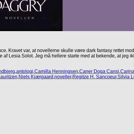
e. Kravet var, at novellerne skulle være dark fantasy rettet mod
af Lesia Solot. Jeg må hellere starte med at bekende, at jeg ik
ndbjerg
,
antologi
,
Camilla Henningsen
,
Caner Doga Cansi
,
Carina
auritzen
,
Niels Kjærgaard
,
noveller
,
Regitze H. Sancoeur
,
Silvia 