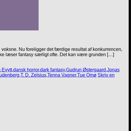
 voksne. Nu foreligger det færdige resultat af konkurrencen,
ke læser fantasy særligt ofte. Det kan være grunden […]
 Evytt
,
dansk horror
,
dark fantasy
,
Gudrun Østergaard
,
Jonas
Ludenberg
,
T. D. Zelsius
,
Tenna Vagner
,
Tue Omø
Skriv en